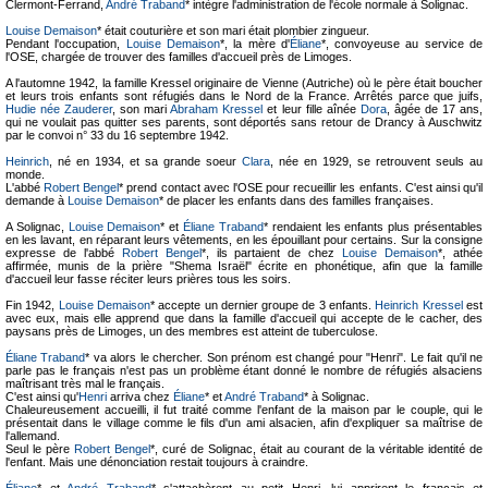
Clermont-Ferrand,
André Traband
* intègre l'administration de l'école normale à Solignac.
Louise Demaison
* était couturière et son mari était plombier zingueur.
Pendant l'occupation,
Louise Demaison
*, la mère d'
Éliane
*, convoyeuse au service de
l'OSE, chargée de trouver des familles d'accueil près de Limoges.
A l'automne 1942, la famille Kressel originaire de Vienne (Autriche) où le père était boucher
et leurs trois enfants sont réfugiés dans le Nord de la France. Arrêtés parce que juifs,
Hudie née Zauderer
, son mari
Abraham Kressel
et leur fille aînée
Dora
, âgée de 17 ans,
qui ne voulait pas quitter ses parents, sont déportés sans retour de Drancy à Auschwitz
par le convoi n° 33 du 16 septembre 1942.
Heinrich
, né en 1934, et sa grande soeur
Clara
, née en 1929, se retrouvent seuls au
monde.
L'abbé
Robert Bengel
* prend contact avec l'OSE pour recueillir les enfants. C'est ainsi qu'il
demande à
Louise Demaison
* de placer les enfants dans des familles françaises.
A Solignac,
Louise Demaison
* et
Éliane Traband
* rendaient les enfants plus présentables
en les lavant, en réparant leurs vêtements, en les épouillant pour certains. Sur la consigne
expresse de l'abbé
Robert Bengel
*, ils partaient de chez
Louise Demaison
*, athée
affirmée, munis de la prière "Shema Israël" écrite en phonétique, afin que la famille
d'accueil leur fasse réciter leurs prières tous les soirs.
Fin 1942,
Louise Demaison
* accepte un dernier groupe de 3 enfants.
Heinrich Kressel
est
avec eux, mais elle apprend que dans la famille d'accueil qui accepte de le cacher, des
paysans près de Limoges, un des membres est atteint de tuberculose.
Éliane Traband
* va alors le chercher. Son prénom est changé pour "Henri". Le fait qu'il ne
parle pas le français n'est pas un problème étant donné le nombre de réfugiés alsaciens
maîtrisant très mal le français.
C'est ainsi qu'
Henri
arriva chez
Éliane
* et
André Traband
* à Solignac.
Chaleureusement accueilli, il fut traité comme l'enfant de la maison par le couple, qui le
présentait dans le village comme le fils d'un ami alsacien, afin d'expliquer sa maîtrise de
l'allemand.
Seul le père
Robert Bengel
*, curé de Solignac, était au courant de la véritable identité de
l'enfant. Mais une dénonciation restait toujours à craindre.