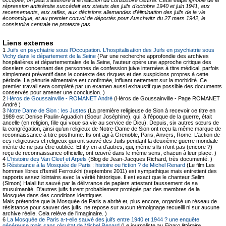
répression antisémite succédait aux statuts des juifs d'octobre 1940 et juin 1941, aux
recensements, aux rafles, aux décisions allemandes d'élimination des juifs de la vie
économique, et au premier convoi de déportés pour Auschwitz du 27 mars 1942, le
consistoire centrale ne protesta pas.
Liens externes
1
Juifs en psychiatrie sous l'Occupation. L'hospitalisation des Juifs en psychiatrie sous
Vichy dans le département de la Seine
(Par une recherche approfondie des archives
hospitalières et départementales de la Seine, l'auteur opère une approche critique des
dossiers concernant des personnes de confession juive internées à titre médical, parfois
simplement préventif dans le contexte des risques et des suspicions propres à cette
période. La pénurie alimentaire est confirmée, influant nettement sur la morbidité. Ce
premier travail sera complété par un examen aussi exhaustif que possible des documents
conservés pour amener une conclusion. )
2
Héros de Goussainville - ROMANET André
(Héros de Goussainville - Page ROMANET
André )
3
Notre Dame de Sion : les Justes
(La première religieuse de Sion à recevoir ce titre en
1989 est Denise Paulin-Aguadich (Soeur Joséphine), qui, à l’époque de la guerre, était
ancelle (en religion, fille qui voue sa vie au service de Dieu). Depuis, six autres sœurs de
la congrégation, ainsi qu’un religieux de Notre-Dame de Sion ont reçu la même marque de
reconnaissance à titre posthume. Ils ont agi à Grenoble, Paris, Anvers, Rome. L’action de
ces religieuses et religieux qui ont sauvé des Juifs pendant la deuxième guerre mondiale
mérite de ne pas être oubliée. Et il y en a d’autres, qui, même s’ils n’ont pas (encore ?)
reçu de reconnaissance officielle, ont œuvré dans le même sens, chacun à leur place. )
4
L'histoire des Van Cleef et Arpels
(Blog de Jean-Jacques Richard, très documenté. )
5
Résistance à la Mosquée de Paris : histoire ou fiction ? de Michel Renard
(Le film Les
hommes libres d'Ismël Ferroukhi (septembre 2011) est sympathique mais entretient des
rapports assez lointains avec la vérité historique. Il est exact que le chanteur Selim
(Simon) Halali fut sauvé par la délivrance de papiers attestant faussement de sa
musulmanité. D'autres juifs furent probablement protégés par des membres de la
Mosquée dans des conditions identiques.
Mais prétendre que la Mosquée de Paris a abrité et, plus encore, organisé un réseau de
résistance pour sauver des juifs, ne repose sur aucun témoignage recueilli ni sur aucune
archive réelle. Cela relève de l'imaginaire. )
6
La Mosquée de Paris a-t-elle sauvé des juifs entre 1940 et 1944 ? une enquête
généreuse mais sans résultat de Michel Renard
(Le journaliste au
Figaro littéraire
,