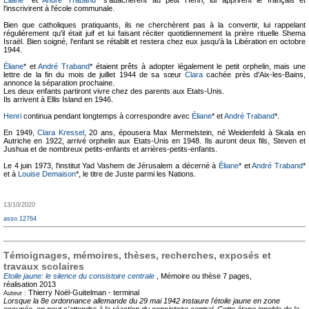
Éliane
* et
André Traband
* s'attachèrent au petit Henri, lui apprirent le français et
l'inscrivirent à l'école communale.
Bien que catholiques pratiquants, ils ne cherchèrent pas à la convertir, lui rappelant
régulièrement qu'il était juif et lui faisant réciter quotidiennement la prière rituelle Shema
Israël. Bien soigné, l'enfant se rétablit et restera chez eux jusqu'à la Libération en octobre
1944.
Éliane
* et
André Traband
* étaient prêts à adopter légalement le petit orphelin, mais une
lettre de la fin du mois de juillet 1944 de sa sœur
Clara
cachée près d'Aix-les-Bains,
annonce la séparation prochaine.
Les deux enfants partiront vivre chez des parents aux Etats-Unis.
Ils arrivent à Ellis Island en 1946.
Henri
continua pendant longtemps à correspondre avec
Éliane
* et
André Traband
*.
En 1949,
Clara Kressel
, 20 ans, épousera Max Mermelstein, né Weidenfeld à Skala en
Autriche en 1922, arrivé orphelin aux Etats-Unis en 1948. Ils auront deux fils, Steven et
Jushua et de nombreux petits-enfants et arrières-petits-enfants.
Le 4 juin 1973, l'institut Yad Vashem de Jérusalem a décerné à
Éliane
* et
André Traband
*
et à
Louise Demaison
*, le titre de Juste parmi les Nations.
13/10/2020
asso 12764
Témoignages, mémoires, thèses, recherches, exposés et
travaux scolaires
Etoile jaune: le silence du consistoire centrale
, Mémoire ou thèse
7 pages,
réalisation 2013
Thierry Noël-Guitelman -
terminal
Auteur :
Lorsque la 8e ordonnance allemande du 29 mai 1942 instaure l'étoile jaune en zone
occupée, on peut s'attendre à la réaction du consistoire central. Cette étape ignoble de la