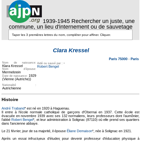
1939-1945 Rechercher un juste, une
commune, un lieu d'internement ou de sauvetage
Texte pour
ecartement
Texte pour
Clara Kressel
ecartement lateral
lateral
Paris 75000
-
Paris
Nom de naissance:
-
Aidé ou sauvé par :
Klara Kressel
Robert Bengel
Nom d'épouse:
Mermelstein
1929
Date de naissance:
(Vienne (Autriche))
Nationalité :
Autrichienne
Histoire
André Traband
* est né en 1920 à Haguenau.
Il entre à l'école normale catholique de garçons d'Obernai en 1937. Cette école est
évacuée en novembre 1939 avec ses 132 normaliens, leurs professeurs dont l’aumônier,
l'abbé
Robert Bengel
*, et leur administration à Solignac (87110) où elle prend ses quartiers
dans l'ancienne abbaye.
Le 21 février, jour de sa majorité, il épouse
Éliane Demaison
*, née à Solignac en 1921.
Après un essai infructueux d'études pour devenir professeur d'éducation physique à