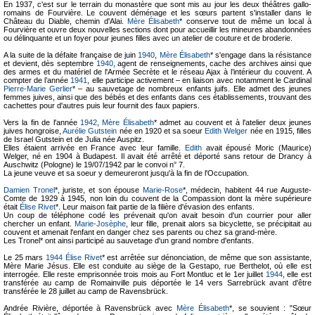
En 1937, c'est sur le terrain du monastère que sont mis au jour les deux théâtres gallo-
romains de Fourvière. Le couvent déménage et les sœurs partent s'installer dans le
Château du Diable, chemin d'Alai.
Mère Élisabeth
* conserve tout de même un local à
Fourvière et ouvre deux nouvelles sections dont pour accueillir les mineures abandonnées
ou délinquante et un foyer pour jeunes filles avec un atelier de couture et de broderie.
A la suite de la défaite française de juin
1940
,
Mère Élisabeth
* s'engage dans la résistance
et devient, dès septembre
1940
, agent de renseignements, cache des archives ainsi que
des armes et du matériel de l'Armée Secrète et le réseau Ajax à l’intérieur du couvent. A
compter de l’année
1941
, elle participe activement – en liaison avec notamment le Cardinal
Pierre-Marie Gerlier
* – au sauvetage de nombreux enfants juifs. Elle admet des jeunes
femmes juives, ainsi que des bébés et des enfants dans ces établissements, trouvant des
cachettes pour d'autres puis leur fournit des faux papiers.
Vers la fin de l'année
1942
,
Mère Élisabeth
* admet au couvent et à l'atelier deux jeunes
juives hongroise,
Aurélie Gutstein
née en 1920 et sa soeur
Edith Welger
née en 1915, filles
de Israel Gutstein et de Julia née Auspitz.
Elles étaient arrivée en France avec leur famille.
Edith
avait épousé Moric (Maurice)
Welger, né en 1904 à Budapest. Il avait été arrêté et déporté sans retour de Drancy à
Auschwitz (Pologne) le 19/07/1942 par le convoi n° 7.
La jeune veuve et sa soeur y demeureront jusqu'à la fin de l'Occupation.
Damien Tronel
*, juriste, et son épouse
Marie-Rose
*, médecin, habitent 44 rue Auguste-
Comte de 1929 à 1945, non loin du couvent de la Compassion dont la mère supérieure
était
Élise Rivet
*. Leur maison fait partie de la filière d'évasion des enfants.
Un coup de téléphone codé les prévenait qu'on avait besoin d'un courrier pour aller
chercher un enfant.
Marie-Josèphe
, leur fille, prenait alors sa bicyclette, se précipitait au
couvent et amenait l'enfant en danger chez ses parents ou chez sa grand-mère.
Les Tronel* ont ainsi participé au sauvetage d'un grand nombre d'enfants.
Le 25 mars
1944
Élise Rivet
* est arrêtée sur dénonciation, de même que son assistante,
Mère Marie Jésus. Elle est conduite au siège de la Gestapo, rue Berthelot, où elle est
interrogée. Elle reste emprisonnée trois mois au Fort Montluc et le 1er juillet
1944
, elle est
transférée au camp de Romainville puis déportée le 14 vers Sarrebrück avant d'être
transférée le 28 juillet au camp de Ravensbrück.
Andrée Rivière, déportée à Ravensbrück avec
Mère Élisabeth
*, se souvient : "Sœur