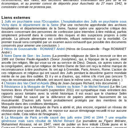
recensements, aux rafles, aux décisions allemandes d'élimination des juifs de la vie
économique, et au premier convoi de déportés pour Auschwitz du 27 mars 1942, le
consistoire centrale ne protesta pas.
Liens externes
1
Juifs en psychiatrie sous l'Occupation. L'hospitalisation des Juifs en psychiatrie sous
Vichy dans le département de la Seine
(Par une recherche approfondie des archives
hospitalières et départementales de la Seine, l'auteur opère une approche critique des
dossiers concernant des personnes de confession juive internées à titre médical, parfois
simplement préventif dans le contexte des risques et des suspicions propres à cette
période. La pénurie alimentaire est confirmée, influant nettement sur la morbidité. Ce
premier travail sera complété par un examen aussi exhaustif que possible des documents
conservés pour amener une conclusion. )
2
Héros de Goussainville - ROMANET André
(Héros de Goussainville - Page ROMANET
André )
3
Notre Dame de Sion : les Justes
(La première religieuse de Sion à recevoir ce titre en
1989 est Denise Paulin-Aguadich (Soeur Joséphine), qui, à l’époque de la guerre, était
ancelle (en religion, fille qui voue sa vie au service de Dieu). Depuis, six autres sœurs de
la congrégation, ainsi qu’un religieux de Notre-Dame de Sion ont reçu la même marque de
reconnaissance à titre posthume. Ils ont agi à Grenoble, Paris, Anvers, Rome. L’action de
ces religieuses et religieux qui ont sauvé des Juifs pendant la deuxième guerre mondiale
mérite de ne pas être oubliée. Et il y en a d’autres, qui, même s’ils n’ont pas (encore ?)
reçu de reconnaissance officielle, ont œuvré dans le même sens, chacun à leur place. )
4
L'histoire des Van Cleef et Arpels
(Blog de Jean-Jacques Richard, très documenté. )
5
Résistance à la Mosquée de Paris : histoire ou fiction ? de Michel Renard
(Le film Les
hommes libres d'Ismël Ferroukhi (septembre 2011) est sympathique mais entretient des
rapports assez lointains avec la vérité historique. Il est exact que le chanteur Selim
(Simon) Halali fut sauvé par la délivrance de papiers attestant faussement de sa
musulmanité. D'autres juifs furent probablement protégés par des membres de la
Mosquée dans des conditions identiques.
Mais prétendre que la Mosquée de Paris a abrité et, plus encore, organisé un réseau de
résistance pour sauver des juifs, ne repose sur aucun témoignage recueilli ni sur aucune
archive réelle. Cela relève de l'imaginaire. )
6
La Mosquée de Paris a-t-elle sauvé des juifs entre 1940 et 1944 ? une enquête
généreuse mais sans résultat de Michel Renard
(Le journaliste au
Figaro littéraire
,
Mohammed Aïssaoui, né en 1947, vient de publier un livre intitulé L’Étoile jaune et le
Croissant (Gallimard, septembre 2012). Son point de départ est un étonnement : pourquoi