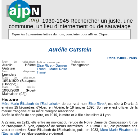
1939-1945 Rechercher un juste, une
commune, un lieu d'internement ou de sauvetage
Texte pour
ecartement
Texte pour
Aurélie Gutstein
ecartement lateral
lateral
Paris 75000
-
Paris
Nom de naissance:
-
Profession:
Aidé ou sauvé par :
Aurelie Hélène
Enseignante
Élise Rivet
-
Damien
Gutstein
Tronel
-
Marie-Rose
Nom d'épouse:
Tronel
Leenders
Date de naissance:
16/11/1920 (Budapest
(Hongrie))
Date de décès:
10/08/2009 (Rueil-
Malmaison (92))
Histoire
Mère Marie Élisabeth de l’Eucharistie
*, de son vrai nom
Élise Rivet
*, est née à Draria, à
environ 15 kilomètres d'Alger, en Algérie, le 19 janvier 1890. Son père est officier de la
marine française et sa mère d'origine alsacienne.
Après le décès de son père, en 1910, la mère et la fille s'installent à Lyon.
A 22 ans, en 1912, elle entre au noviciat du refuge de Notre Dame de Compassion, 8 rue
de l'Antiquaille à Lyon, composé de sœurs infirmières. Le 13 mai 1913, elle prononce ses
vœux et devient Sœur Élisabeth de l’Eucharistie, puis, en 1933,
Mère Marie Élisabeth de
l'Eucharistie
* est élue supérieure général.