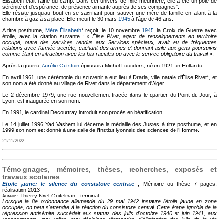
Élisabeth était l’âme du camp. Dans cet univers de folie meurtrière, elle a été un pôle de
sérénité et d’espérance, de présence aimante auprès de ses compagnes".
Elle résiste jusqu’au bout en se sacrifiant pour sauver une mère de famille en allant à la
chambre à gaz à sa place. Elle meurt le 30 mars
1945
à l’âge de 46 ans.
A titre posthume,
Mère Élisabeth
* reçoit, le 10 novembre
1945
, la Croix de Guerre avec
étoile, avec la citation suivante : «
Élise Rivet, agent de renseignements en territoire
occupé, outre des services rendus aux Services spéciaux, avait eu de fréquentes
relations avec l’armée secrète, cachant des armes et donnant asile aux gens poursuivis
comme étant en infraction avec les lois raciales ou avec le service obligatoire du travail
».
Après la guerre,
Aurélie Gutstein
épousera Michel Leenders, né en 1921 en Hollande.
En avril 1961, une cérémonie du souvenir a eut lieu à Draria, ville natale d'Élise Rivet*, et
son nom a été donné au village de Rivet dans le département d'Alger.
Le 2 décembre 1979, une rue nouvellement tracée dans le quartier du Point-du-Jour, à
Lyon, est inaugurée en son nom.
En 1991, le cardinal Decourtray introduit son procès en béatification.
Le 14 juillet 1996 Yad Vashem lui décerne la médaille des Justes à titre posthume, et en
1999 son nom est donné à une salle de l’Institut lyonnais des sciences de l’Homme.
21/11/2022
Témoignages, mémoires, thèses, recherches, exposés et
travaux scolaires
Etoile jaune: le silence du consistoire centrale
, Mémoire ou thèse
7 pages,
réalisation 2013
Thierry Noël-Guitelman -
terminal
Auteur :
Lorsque la 8e ordonnance allemande du 29 mai 1942 instaure l'étoile jaune en zone
occupée, on peut s'attendre à la réaction du consistoire central. Cette étape ignoble de la
répression antisémite succédait aux statuts des juifs d'octobre 1940 et juin 1941, aux