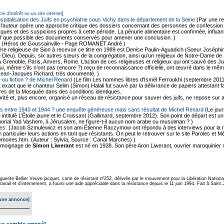
cle d'intérêt ou un site internet]
ospitalisation des Juifs en psychiatrie sous Vichy dans le département de la Seine
(Par une r
 l'auteur opère une approche critique des dossiers concernant des personnes de confession ju
ques et des suspicions propres à cette période. La pénurie alimentaire est confirmée, influant
f que possible des documents conservés pour amener une conclusion. )
(Héros de Goussainville - Page ROMANET André )
re religieuse de Sion à recevoir ce titre en 1989 est Denise Paulin-Aguadich (Soeur Joséphine)
e de Dieu). Depuis, six autres sœurs de la congrégation, ainsi qu’un religieux de Notre-Dame 
à Grenoble, Paris, Anvers, Rome. L’action de ces religieuses et religieux qui ont sauvé des 
, qui, même s’ils n’ont pas (encore ?) reçu de reconnaissance officielle, ont œuvré dans le mê
Jean-Jacques Richard, très documenté. )
 ou fiction ? de Michel Renard
(Le film Les hommes libres d'Ismël Ferroukhi (septembre 2011
est exact que le chanteur Selim (Simon) Halali fut sauvé par la délivrance de papiers attestan
es de la Mosquée dans des conditions identiques.
ité et, plus encore, organisé un réseau de résistance pour sauver des juifs, ne repose sur 
ifs entre 1940 et 1944 ? une enquête généreuse mais sans résultat de Michel Renard
(Le jour
e intitulé L’Étoile jaune et le Croissant (Gallimard, septembre 2012). Son point de départ est 
morial Yad Vashem, à Jérusalem, ne figure-t-il aucun nom arabe ou musulman ? )
es.
(Jacob Szmulewicz et son ami Étienne Raczymow ont répondu à des interviews pour la r
en particulier leurs actions en tant que résistants. On peut le retrouver sur le site Paroles et 
moires.htm. (Auteur : Sylvia, Source : Canal Marches) )
moignage de
Simon Liwerant
est né en 1928. Son père Aron Liwerant, ouvrier maroquinier 
uerite Bellier Veuve jacquet, carte de résistant nº252, délivrée par le mouvement pour la Libération Natio
ail et d'internement, a fourni une aide appréciable dans la résistance depuis le 11 juin 1994, Fait à Saint
une annonce]
ous semble erroné]