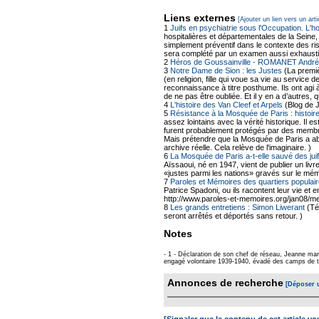
Liens externes
[Ajouter un lien vers un arti
1
Juifs en psychiatrie sous l'Occupation. L'h
hospitalières et départementales de la Seine,
simplement préventif dans le contexte des ris
sera complété par un examen aussi exhausti
2
Héros de Goussainville - ROMANET André
3
Notre Dame de Sion : les Justes
(La premiè
(en religion, fille qui voue sa vie au servic
reconnaissance à titre posthume. Ils ont agi 
de ne pas être oubliée. Et il y en a d’autres
4
L'histoire des Van Cleef et Arpels
(Blog de 
5
Résistance à la Mosquée de Paris : histoire
assez lointains avec la vérité historique. Il 
furent probablement protégés par des membr
Mais prétendre que la Mosquée de Paris a abr
archive réelle. Cela relève de l'imaginaire. )
6
La Mosquée de Paris a-t-elle sauvé des ju
Aïssaoui, né en 1947, vient de publier un livr
«justes parmi les nations» gravés sur le mé
7
Paroles et Mémoires des quartiers populair
Patrice Spadoni, ou ils racontent leur vie et 
http://www.paroles-et-memoires.org/jan08/me
8
Les grands entretiens : Simon Liwerant
(Té
seront arrêtés et déportés sans retour. )
Notes
- 1 - Déclaration de son chef de réseau, Jeanne marg
engagé volontaire 1939-1940, évadé des camps de trav
Annonces de recherche
[Déposer 
[Signaler que le contenu de cet article v