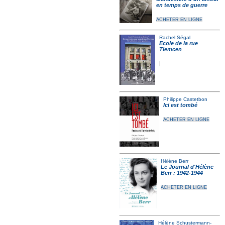
en temps de guerre
ACHETER EN LIGNE
Rachel Ségal
Ecole de la rue
Tlemcen
Philippe Castetbon
Ici est tombé
ACHETER EN LIGNE
Hélène Berr
Le Journal d'Hélène
Berr : 1942-1944
ACHETER EN LIGNE
Hélène Schustermann-