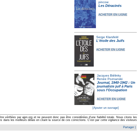
pincow
Les Déracinés
ACHETER EN LIGNE
Serge Klarsfeld
L'étoile des Juifs
ACHETER EN LIGNE
Jacques Biélinky
Renée Poznanski
Journal, 1940-1942 : Un
journaliste juif à Paris
sous l'Occupation
ACHETER EN LIGNE
[Ajouter un ouvrage]
e vérifiées par ajpn.org et ne peuvent donc pas être considérées d'une fiabilité totale. Nous citons les
ans les meilleurs délais en citant la source de ces corrections. C'est par cette vigilance des visiteurs
Partager
|