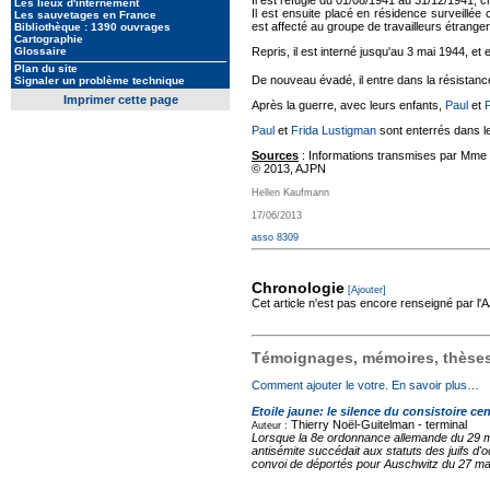
Il est réfugié du 01/08/1941 au 31/12/1941, 
Les lieux d'internement
Il est ensuite placé en résidence surveillée c
Les sauvetages en France
est affecté au groupe de travailleurs étranger
Bibliothèque : 1390 ouvrages
Cartographie
Glossaire
Repris, il est interné jusqu'au 3 mai 1944, e
Plan du site
De nouveau évadé, il entre dans la résistan
Signaler un problème technique
Imprimer cette page
Après la guerre, avec leurs enfants,
Paul
et
F
Paul
et
Frida Lustigman
sont enterrés dans le
Sources
: Informations transmises par Mme Pa
© 2013, AJPN
Hellen Kaufmann
17/06/2013
asso 8309
Chronologie
[Ajouter]
Cet article n'est pas encore renseigné par l
Témoignages, mémoires, thèses,
Comment ajouter le votre. En savoir plus…
Etoile jaune: le silence du consistoire cen
Thierry Noël-Guitelman -
terminal
Auteur :
Lorsque la 8e ordonnance allemande du 29 mai 
antisémite succédait aux statuts des juifs d'
convoi de déportés pour Auschwitz du 27 mars