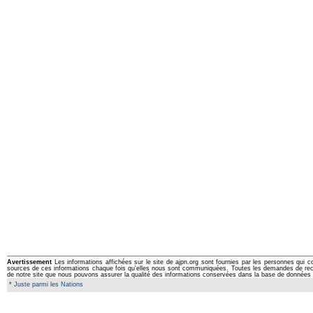
Avertissement
Les informations affichées sur le site de ajpn.org sont fournies par les personnes qui c
sources de ces informations chaque fois qu'elles nous sont communiquées. Toutes les demandes de rectifi
de notre site que nous pouvons assurer la qualité des informations conservées dans la base de données 
* Juste parmi les Nations