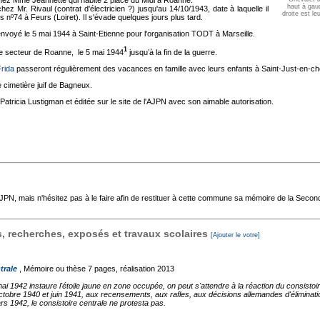
chez Mme Jeannette qui habite 2 place du Midi à Roanne.
haut à gauc
hez Mr. Rivaul (contrat d'électricien ?) jusqu'au 14/10/1943, date à laquelle il
droite est le
s nº74 à Feurs (Loiret). Il s'évade quelques jours plus tard.
t envoyé le 5 mai 1944 à Saint-Etienne pour l'organisation TODT à Marseille.
1
ce secteur de Roanne, le 5 mai 1944
jusqu’à la fin de la guerre.
rida
passeront régulièrement des vacances en famille avec leurs enfants à Saint-Just-en-ch
 cimetière juif de Bagneux.
tricia Lustigman et éditée sur le site de l'AJPN avec son aimable autorisation.
'AJPN, mais n'hésitez pas à le faire afin de restituer à cette commune sa mémoire de la Seco
 recherches, exposés et travaux scolaires
[Ajouter le votre]
trale
, Mémoire ou thèse
7 pages, réalisation 2013
1942 instaure l'étoile jaune en zone occupée, on peut s'attendre à la réaction du consistoire
octobre 1940 et juin 1941, aux recensements, aux rafles, aux décisions allemandes d'éliminati
 1942, le consistoire centrale ne protesta pas.