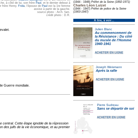
(1944 - 1946)
Préfet de la Seine (1892-1971)
he, à côté de lui, son frère
Paul
, et le dernier debout à
Charles Léon Luizet
ur frère Henry.
Frida
, l'épouse de
Paul
est la 1re femme
(1944 - 1947)
Préfet de police de la Seine
assise à partir de la gauche.
(1903-1947)
source photo : Arch. fam.
crédit photo : D.R.
À lire, à voir…
Julien Blanc
evalet.
Au commencement de
la Résistance : Du côté
du musée de l'Homme
1940-1941
ACHETER EN LIGNE
Joseph Weismann
Après la rafle
ACHETER EN LIGNE
nde Guerre mondiale.
Pierre Sudreau
Sans se départir de soi
ACHETER EN LIGNE
 central. Cette étape ignoble de la répression
on des juifs de la vie économique, et au premier