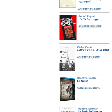
Tourelles
ACHETER EN LIGNE
Benoît Rayski
L'affiche rouge
ACHETER EN LIGNE
Cédric Gruat
Hitler à Paris - Juin 1940
ACHETER EN LIGNE
Roselyne Bosch
La Rafle
ACHETER EN LIGNE
François Szulman
Le Petit Peintre de