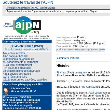
Soutenez le travail de l'AJPN
Recherche de personne, de lieu : affiche la page
Page
d'accueil
Texte pour ecartement lateral
Anonymes, Justes et Persécutés durant la
Komito
Nom de naissance:
période nazie dans les communes de France
Lustigman
Nom d'épouse:
3 annonces de recherche
1909 (Mielec (Pologne))
Date de naissance:
39/45 en France (WWII)
1971 (Paris)
Date de décès:
base des données identifiées par AJPN.org
[Créer un nouvel article et/ou ajouter une photo]
Nouveaux articles
Une page au hasard
Sommaire
[Afficher]
38080 noms de commune
95 départements et l'étranger
1231 lieux d'internement
Histoire
744 lieux de sauvetage
33 organisations de sauvetage
Pinchas (Paul) Lustigman
est né en 1912 à V
4381 Justes de France
Il immigre en France dès 1929. Il travaille e
1072 résistants juifs
16133 personnes sauvées, cachées
Il habite 19, rue Notre Dame de Nazareth Par
Expositions pédagogiques AJPN
En 1939, il épouse
Frida Komito
, née en 1909
L'enfant cachée
Das versteckte Kind
Dès le début de la guerre,
Paul Lustigman
es
de Septfonds (Tarn et Garonne) dans le 23e
Chronologie 1905/1945
sur présentation d’un contrat de travail ch
En France dans les communes
électricien ?) .
Les Justes parmi les Nations
Le 7 mai 1941, interné, il s'évade le même jo
Républicains espagnols
Tsiganes français en 1939-1945