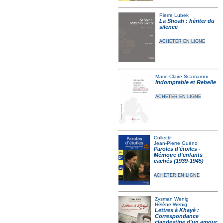
Pierre Lubek
La Shoah : hériter du
silence
ACHETER EN LIGNE
Marie-Claire Scamaroni
Indomptable et Rebelle
ACHETER EN LIGNE
Collectif
Jean-Pierre Guéno
Paroles d'étoiles -
Mémoire d'enfants
cachés (1939-1945)
ACHETER EN LIGNE
Zysman Wenig
Hélène Wenig
Lettres à Khayè :
Correspondance
clandestine d'un amour