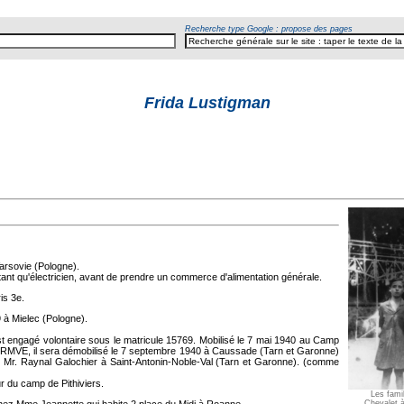
Recherche type Google : propose des pages
Frida Lustigman
arsovie (Pologne).
n tant qu'électricien, avant de prendre un commerce d'alimentation générale.
is 3e.
 à Mielec (Pologne).
t engagé volontaire sous le matricule 15769. Mobilisé le 7 mai 1940 au Camp
 RMVE, il sera démobilisé le 7 septembre 1940 à Caussade (Tarn et Garonne)
ez Mr. Raynal Galochier à Saint-Antonin-Noble-Val (Tarn et Garonne). (comme
ur du camp de Pithiviers.
Les fami
Chevalet à