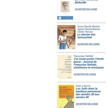
Belleville
ACHETER EN LIGNE
Jean-Claude Bartoll
Agnès Barrat-Bartoll
Cédric Hervan
Le dernier des
Schoenfeld
ACHETER EN LIGNE
Françoise Siefridt
J'ai voulu porter l'étoile
jaune : Journal de
Françoise Siefridt,
chrétienne et résistante
ACHETER EN LIGNE
Jean Laloum
Les Juifs dans la
banlieue parisienne
des années 20 aux
années 50
ACHETER EN LIGNE