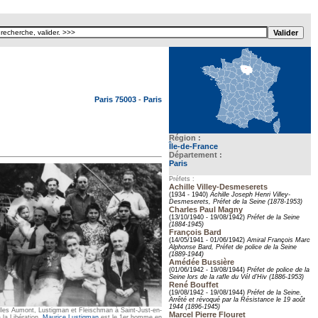
Texte pour ecartement lateral
Paris 75003
-
Paris
Région :
Île-de-France
Département :
Paris
Préfets :
Achille Villey-Desmeserets
(1934 - 1940)
Achille Joseph Henri Villey-
Desmeserets, Préfet de la Seine (1878-1953)
Charles Paul Magny
(13/10/1940 - 19/08/1942)
Préfet de la Seine
(1884-1945)
François Bard
(14/05/1941 - 01/06/1942)
Amiral François Marc
Alphonse Bard, Préfet de police de la Seine
(1889-1944)
Amédée Bussière
(01/06/1942 - 19/08/1944)
Préfet de police de la
Seine lors de la rafle du Vél d’Hiv (1886-1953)
René Bouffet
(19/08/1942 - 19/08/1944)
Préfet de la Seine.
Arrêté et révoqué par la Résistance le 19 août
1944 (1896-1945)
lles Aumont, Lustigman et Fleischman à Saint-Just-en-
Marcel Pierre Flouret
 la Libération.
Maurice Lustigman
est le 1er homme en