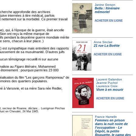
Janine Gerson
Bella : Itinéraire
echerche approfondie des archives
mémoriel
ive internées à titre médical, parfois
 nettement sur la morbidité. Ce premier travail
ACHETER EN LIGNE
, qui, à l’époque de la guerre, était ancelle
de Sion ont reçu la même marque de
Juifs pendant la deuxième guerre mondiale mérite
me sens, chacun à leur place. )
Anne Sinclair
21 rue La Boétie
) est sympathique mais entretient des rapports
t faussement de sa musulmanité. D'autres juifs
ACHETER EN LIGNE
aucun témoignage recueilli ni sur aucune
naliste au
Figaro littéraire
, Mohammed
un étonnement : pourquoi parmi les 23 000
éalisation du film "Les garçons Ramponeau" de
Laurent Galandon
Mémoires des quartiers populaires.
Jeanne Puchol
Laurence Croix
né à Varsovie, et sa mère Sara née Redler,
Vivre à en mourir
ACHETER EN LIGNE
nal, secteur de Roanne, déclare... Lustigman Pinchas
 Just en Chevalet, 24 Mai 1945.
France Hamelin
Femmes en prison
dans la nuit noire de
l'occupation - Le
Dépôt, la petite
Roquette, le camp des