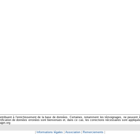
ontribuent à l'enrichissement de la base de données. Certaines, notamment les témoignages, ne peuvent êtr
cation de données erronées sont bienvenues et, dans ce cas, les corrections nécessaires sont appliquées d
ajpn.org
|
Informations légales
|
Association
|
Remerciements
|