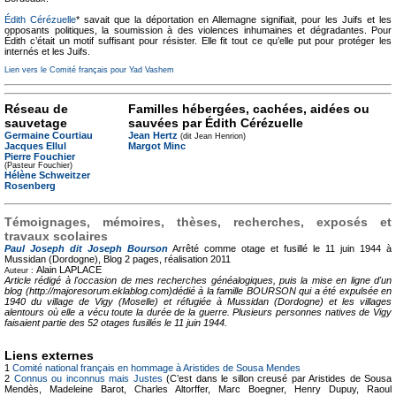
Édith Cérézuelle
* savait que la déportation en Allemagne signifiait, pour les Juifs et les
opposants politiques, la soumission à des violences inhumaines et dégradantes. Pour
Édith c’était un motif suffisant pour résister. Elle fit tout ce qu’elle put pour protéger les
internés et les Juifs.
Lien vers le Comité français pour Yad Vashem
Réseau de
Familles hébergées, cachées, aidées ou
sauvetage
sauvées par Édith Cérézuelle
Germaine Courtiau
Jean Hertz
(dit Jean Henrion)
Jacques Ellul
Margot Minc
Pierre Fouchier
(Pasteur Fouchier)
Hélène Schweitzer
Rosenberg
Témoignages, mémoires, thèses, recherches, exposés et
travaux scolaires
Paul Joseph dit Joseph Bourson
Arrêté comme otage et fusillé le 11 juin 1944 à
Mussidan (Dordogne), Blog
2 pages, réalisation 2011
Alain LAPLACE
Auteur :
Article rédigé à l'occasion de mes recherches généalogiques, puis la mise en ligne d'un
blog (http://majoresorum.eklablog.com)dédié à la famille BOURSON qui a été expulsée en
1940 du village de Vigy (Moselle) et réfugiée à Mussidan (Dordogne) et les villages
alentours où elle a vécu toute la durée de la guerre. Plusieurs personnes natives de Vigy
faisaient partie des 52 otages fusillés le 11 juin 1944.
Liens externes
1
Comité national français en hommage à Aristides de Sousa Mendes
2
Connus ou inconnus mais Justes
(C’est dans le sillon creusé par Aristides de Sousa
Mendès, Madeleine Barot, Charles Altorffer, Marc Boegner, Henry Dupuy, Raoul