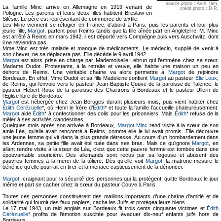
source photo : Arch. fam.
La famille Minc arrive en Allemagne en 1919 venant de
crédit photo : D.R.
Pologne. Les parents et leurs deux filles habitent Breslaw en
Silésie. Le père est représentant de commerce de textile.
Les Minc viennent se réfugier en France, d’abord à Paris, puis les parents et leur plus
jeune fille,
Margot
, partent pour Reims tandis que la fille aînée part en Angleterre. M. Minc
est arrêté à Reims en mars 1942, il est déporté vers Compiègne puis vers Auschwitz, dont
il ne reviendra pas.
Mme Minc est très malade et manque de médicaments. Le médecin, supplié de venir à
son chevet, ne se déplacera pas. Elle décède le 9 avril 1942.
Margot
est alors prise en charge par Mademoiselle Lebrun qui l’emmène chez sa sœur,
Madame Oudot. Protestante, à la retraite et veuve, elle habite une maison un peu en
dehors de Reims. Une véritable chaîne va alors permettre à
Margot
de rejoindre
Bordeaux. En effet, Mme Oudot et sa fille Madeleine confient
Margot
au pasteur
Élie Loux
,
de Reims, qui l’envoie vers le pasteur Jean-Baptiste Couve de la paroisse de Talence, le
pasteur Hébert Roux de la paroisse des Chartrons à Bordeaux et le pasteur Ullern de
l’Église libre de Bordeaux.
Margot
est hébergée chez Jean Beruges durant plusieurs mois, puis vient habiter chez
Édith Cérézuelle
*, où Henri le frère d’
Édith
* et toute la famille l’accueille chaleureusement.
Margot
aide
Édith
* à confectionner des colis pour les prisonniers. Mais
Édith
* refuse de la
mêler à ses activités clandestines.
Quelques mois après son arrivée à Bordeaux,
Margot Minc
rend visite à la sœur de son
amie Léa, qu’elle avait rencontré à Reims, comme elle le lui avait promis. Elle découvre
une jeune femme qui vit dans la plus grande détresse. Au cours d’un bombardement dans
les Ardennes, sa petite fille avait été tuée dans ses bras. Mais ce qu’ignore
Margot
, en
allant rendre visite à la sœur de Léa, c’est que cette pauvre femme est tombée dans une
épouvantable souricière. Des allemands sont reçus par sa logeuse et abusent des
pauvres femmes à la merci de la tôlière. Dès qu’elle voit
Margot
, la matrone mesure le
bénéfice qu’elle pourrait en tirer et la menace captieusement de la dénoncer.
Margot
, craignant pour la sécurité des personnes qui la protègent, quitte Bordeaux le jour
même et part se cacher chez la sœur du pasteur Couve à Paris.
Toutes ces personnes constituèrent des maillons importants d’une chaîne d’amitié et de
solidarité qui fournit des faux papiers, cacha les Juifs et protégea leurs biens.
Le 17 mai 1943, un raid anglais sur Bordeaux fit trois cents cinquante victimes et
Édith
Cérézuelle
* profita de l’émotion suscitée pour évacuer dix-neuf enfants juifs hors de
Bordeaux.