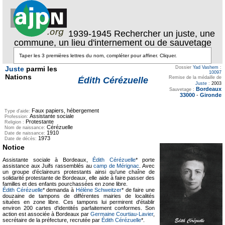
1939-1945 Rechercher un juste, une
commune, un lieu d'internement ou de sauvetage
Juste
parmi les
Dossier
Yad Vashem
:
10097
Nations
Remise de la médaille de
Édith Cérézuelle
Juste
:
2003
Bordeaux
Sauvetage :
33000
-
Gironde
Faux papiers, hébergement
Type d'aide:
Assistante sociale
Profession:
Protestante
Religion :
Cérézuelle
Nom de naissance:
1910
Date de naissance:
1973
Date de décès:
Notice
Assistante sociale à Bordeaux,
Édith Cérézuelle
* porte
assistance aux Juifs rassemblés au
camp de Mérignac
. Avec
un groupe d’éclaireurs protestants ainsi qu'une chaîne de
solidarité protestante de Bordeaux, elle aide à faire passer des
familles et des enfants pourchassées en zone libre.
Édith Cérézuelle
* demanda à
Hélène Schweitzer
* de faire une
douzaine de tampons de différentes mairies de localités
situées en zone libre. Ces tampons lui permirent d'établir
environ 200 cartes d'identités parfaitement conformes. Son
action est associée à Bordeaux par
Germaine Courtiau-Lavier
,
secrétaire de la préfecture, recrutée par
Édith Cérézuelle
*.