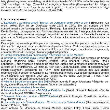
blog (http://majoresorum.eklablog.com)dédié à la famille BOURSON qui a été expulsée en
1940 du village de Vigy (Moselle) et réfugiée à Mussidan (Dordogne) et les villages
alentours où elle a vécu toute la durée de la guerre. Plusieurs personnes natives de Vigy
faisaient partie des 52 otages fusillés le 11 juin 1944.
Liens externes
1
Exposition : Ça m'est arrivé. Être juif en Dordogne entre 1939 et 1944
(Exposition
Ça
m'est arrivé. Être juif en Dordogne entre 1939 et 1944
. Elle est conçue comme
complémentaire de l'ouvrage de Bernard Reviriego. Les témoins ont été photographiés par
Denis Bordas, photographe aux Archives départementales, et il est possible d'écouter,
avec un baladeur, leurs témoignages organisés en six thèmes : • L'antisémitisme et la
guerre • La Dordogne, terre d'accueil • L'exclusion • La persécution • La Résistance • La
mémoire
Des objets personnels prêtés par ces témoins, et commentés par eux, font écho aux
documents originaux tirés des Archives départementales. Cette exposition est prêtée à
titre gracieux par les Archives départementales de la Dordogne. Pour tout renseignement,
contacter Bernard Reviriego : b.reviriego@dordogne.fr )
2
Comité national français en hommage à Aristides de Sousa Mendes
3
Connus ou inconnus mais Justes
(C’est dans le sillon creusé par Aristides de Sousa
Mendès, Madeleine Barot, Charles Altorffer, Marc Boegner, Henry Dupuy, Raoul
Laporterie… que s'ancre le souvenir de tous ces Justes que la modestie pourrait renvoyer
à l’oubli et à l’indifférence. Ce livret du Crif Sud-Ouest Aquitaine, écrit et coordonné par
Hellen Kaufmann, présidente de l'AJPN, rend hommage à chacun des 225 Justes
récompensés à ce jour en Aquitaine. La moindre des choses était de leur permettre de dire
et de déposer leur histoire, pour que l’avenir ne les oublie plus jamais, ni eux ni les
anonymes qui ont aidé au sauvetage de Juifs. )
4
Hélène à Bergerac en septembre 2010
(Reportage, de France 3 Aquitaine Périgords, sur
le voyage en France d'Hélène Fraenkel Appel et de sa famille. )
5
Victime en représailles à Mussidan
6
Souvenir Français Loudun - GABORIAUD Alphonse
(Site du Souvenir Français - Comité
de Loudun Page GABORIAUD Alphonse )
7
Souvenir Français Loudun - ROWEK Albert
(Souvenir Français Comité de Loudun -
Page ROWEK Albert )
8
Les neufs jours de Sousa Mendes - Os nove dias de Sousa Mendes
(Documentaires de
Mélanie Pelletier, 2012.
Avec António de Moncada de Sousa Mendes, Andrée Lotey, Elvira Limão, Hellen