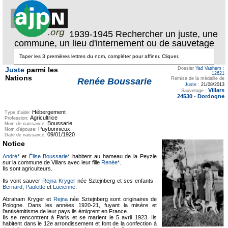
1939-1945 Rechercher un juste, une
commune, un lieu d'internement ou de sauvetage
Juste
parmi les
Dossier
Yad Vashem
:
12621
Nations
Remise de la médaille de
Renée Boussarie
Juste
:
21/08/2013
Villars
Sauvetage :
24530
-
Dordogne
Hébergement
Type d'aide:
Agricultrice
Profession:
Boussarie
Nom de naissance:
Puybonnieux
Nom d'épouse:
09/01/1920
Date de naissance:
Notice
André
* et
Élise Boussarie
* habitent au hameau de la Peyzie
sur la commune de Villars avec leur fille
Renée
*.
Ils sont agriculteurs.
Ils vont sauver
Rejna Kryger
née Sztejnberg et ses enfants :
Bernard
,
Paulette
et
Lucienne
.
Abraham Kryger et
Rejna
née Sztejnberg sont originaires de
Pologne. Dans les années 1920-21, fuyant la misère et
l’antisémitisme de leur pays ils émigrent en France.
Ils se rencontrent à Paris et se marient le 5 avril 1923. Ils
habitent dans le 12e arrondissement et font de la confection à