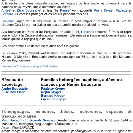
A la recherche d'une nouvelle cache, les logeurs de leur oncle les orientent vers le
hameau de la Peyzie, sur la commune de Villars.
André
* et
Élise Boussarie
* et leur fille
Renée
* vont accueillir
Rejna Kryger
,
Paulette
et
Bernard
. Ils vont les protéger et les nourrir pendant trois ans.
Lucienne
, âgée de 18 ans réussi à trouver un petit emploi à Périgueux à 40 km de
distance Cela lui permet d’aider un peu sa famille qu’elle venait voir en vélo.
A la libération de Paris et de Périgueux en août 1944,
Lucienne
retourna à Paris et reprit
son emploi à la Caisse d’allocations familiales. Elle réussit à trouver un logement pour sa
famille qui ne la rejoignit que fin 1945.
Les deux familles resteront en relation après la guerre.
Le 21 août 2013, l’institut Yad Vashem Jérusalem a décerné le titre de Juste parmi les
Nations à Monsieur Boussarie André et son épouse Elise, ainsi qu’à leur fille Madame
Renée Puybonnieux.
Lien vers le Comité français pour Yad Vashem
Réseau de
Familles hébergées, cachées, aidées ou
sauvetage
sauvées par Renée Boussarie
André Boussarie
Paulette Kryger
Élise Boussarie
Rejna Kryger
Bernard Kryger
Lucienne Kryger
Témoignages, mémoires, thèses, recherches, exposés et
travaux scolaires
Paul Joseph dit Joseph Bourson
Arrêté comme otage et fusillé le 11 juin 1944 à
Mussidan (Dordogne), Blog
2 pages, réalisation 2011
Alain LAPLACE
Auteur :
Article rédigé à l'occasion de mes recherches généalogiques, puis la mise en ligne d'un