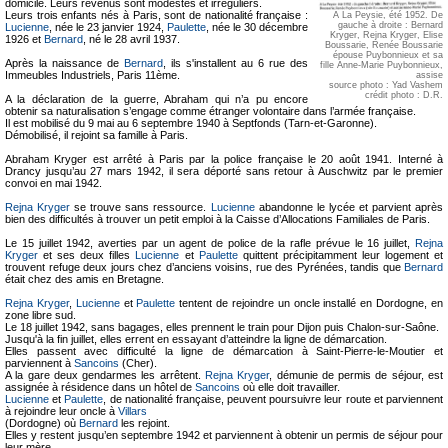
domicile. Leurs revenus sont modestes et irréguliers.
Leurs trois enfants nés à Paris, sont de nationalité française :
A La Peysie, été 1952. De
gauche à droite : Bernard
Lucienne
, née le 23 janvier 1924,
Paulette
, née le 30 décembre
Kryger, Rejna Kryger, Elise
1926 et
Bernard
, né le 28 avril 1937.
Boussarie, Renée Boussarie
épouse Puybonnieux et sa
Après la naissance de
Bernard
, ils s'installent au 6 rue des
fille Anne-Marie Puybonnieux,
Immeubles Industriels, Paris 11ème.
assise
source photo : Yad Vashem
crédit photo : D.R.
A la déclaration de la guerre, Abraham qui n’a pu encore
obtenir sa naturalisation s’engage comme étranger volontaire dans l’armée française.
Il est mobilisé du 9 mai au 6 septembre 1940 à Septfonds (Tarn-et-Garonne).
Démobilisé, il rejoint sa famille à Paris.
Abraham Kryger est arrêté à Paris par la police française le 20 août 1941. Interné à
Drancy jusqu’au 27 mars 1942, il sera déporté sans retour à Auschwitz par le premier
convoi en mai 1942.
Rejna Kryger
se trouve sans ressource.
Lucienne
abandonne le lycée et parvient après
bien des difficultés à trouver un petit emploi à la Caisse d’Allocations Familiales de Paris.
Le 15 juillet 1942, averties par un agent de police de la rafle prévue le 16 juillet,
Rejna
Kryger
et ses deux filles
Lucienne
et
Paulette
quittent précipitamment leur logement et
trouvent refuge deux jours chez d’anciens voisins, rue des Pyrénées, tandis que
Bernard
était chez des amis en Bretagne.
Rejna Kryger
,
Lucienne
et
Paulette
tentent de rejoindre un oncle installé en Dordogne, en
zone libre sud.
Le 18 juillet 1942, sans bagages, elles prennent le train pour Dijon puis Chalon-sur-Saône.
Jusqu'à la fin juillet, elles errent en essayant d’atteindre la ligne de démarcation.
Elles passent avec difficulté la ligne de démarcation à Saint-Pierre-le-Moutier et
parviennent à
Sancoins
(Cher).
A la gare deux gendarmes les arrêtent.
Rejna Kryger
, démunie de permis de séjour, est
assignée à résidence dans un hôtel de
Sancoins
où elle doit travailler.
Lucienne
et
Paulette
, de nationalité française, peuvent poursuivre leur route et parviennent
à rejoindre leur oncle à
Villars
(Dordogne) où
Bernard
les rejoint.
Elles y restent jusqu’en septembre 1942 et parviennent à obtenir un permis de séjour pour
leur mère.