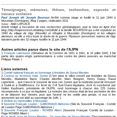
Témoignages, mémoires, thèses, recherches, exposés et
travaux scolaires
Paul Joseph dit Joseph Bourson
Arrêté comme otage et fusillé le 11 juin 1944 à
Mussidan (Dordogne), Blog
2 pages, réalisation 2011
Alain LAPLACE
Auteur :
Article rédigé à l'occasion de mes recherches généalogiques, puis la mise en ligne d'un
blog (http://majoresorum.eklablog.com)dédié à la famille BOURSON qui a été expulsée en
1940 du village de Vigy (Moselle) et réfugiée à Mussidan (Dordogne) et les villages
alentours où elle a vécu toute la durée de la guerre. Plusieurs personnes natives de Vigy
faisaient partie des 52 otages fusillés le 11 juin 1944.
Autres articles parus dans le site de l'AJPN
1
François Labrousse
(Sénateur de la Corrèze de 1921 à 1941, le 10 juillet 1940, il fait
partie des quatre-vingts parlementaires à voter contre les pleins pouvoirs au maréchal
Philippe Pétain. )
Liens externes
1
Comité national français en hommage à Aristides de Sousa Mendes
2
Connus ou inconnus mais Justes
(C’est dans le sillon creusé par Aristides de Sousa
Mendès, Madeleine Barot, Charles Altorffer, Marc Boegner, Henry Dupuy, Raoul
Laporterie… que s'ancre le souvenir de tous ces Justes que la modestie pourrait renvoyer
à l’oubli et à l’indifférence. Ce livret du Crif Sud-Ouest Aquitaine, écrit et coordonné par
Hellen Kaufmann, présidente de l'AJPN, rend hommage à chacun des 225 Justes
récompensés à ce jour en Aquitaine. La moindre des choses était de leur permettre de dire
et de déposer leur histoire, pour que l’avenir ne les oublie plus jamais, ni eux ni les
anonymes qui ont aidé au sauvetage de Juifs. )
3
Victime en représailles à Mussidan
4
Souvenir Français Loudun - GABORIAUD Alphonse
(Site du Souvenir Français - Comité
de Loudun Page GABORIAUD Alphonse )
5
Souvenir Français Loudun - ROWEK Albert
(Souvenir Français Comité de Loudun -
Page ROWEK Albert )
6
Les neufs jours de Sousa Mendes - Os nove dias de Sousa Mendes
(Documentaires de