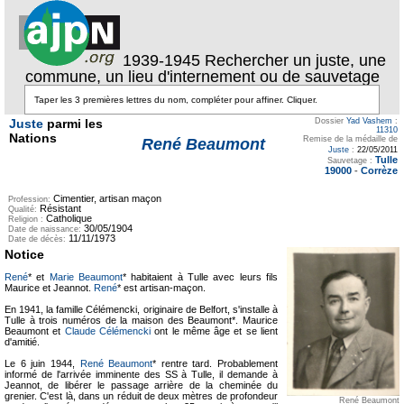
1939-1945 Rechercher un juste, une
commune, un lieu d'internement ou de sauvetage
Juste
parmi les
Dossier
Yad Vashem
:
11310
Nations
Remise de la médaille de
René Beaumont
Juste
:
22/05/2011
Tulle
Sauvetage :
19000
-
Corrèze
Cimentier, artisan maçon
Profession:
Résistant
Qualité:
Catholique
Religion :
30/05/1904
Date de naissance:
11/11/1973
Date de décès:
Notice
René
* et
Marie Beaumont
* habitaient à Tulle avec leurs fils
Maurice et Jeannot.
René
* est artisan-maçon.
En 1941, la famille Célémencki, originaire de Belfort, s'installe à
Tulle à trois numéros de la maison des Beaumont*. Maurice
Beaumont et
Claude Célémencki
ont le même âge et se lient
d'amitié.
Le 6 juin 1944,
René Beaumont
* rentre tard. Probablement
informé de l'arrivée imminente des SS à Tulle, il demande à
Jeannot, de libérer le passage arrière de la cheminée du
grenier. C'est là, dans un réduit de deux mètres de profondeur
René Beaumont