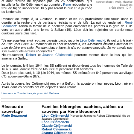
et dont l'entrée ne dépasse pas les 25 centimètres, qu'il
source photo : Arch. Maurice
installe la famille Célémencki au complet .
René
rebouchera le
Beaumont
crédit photo : D.R.
trou de façon impeccable. Ils y passeront la nuit et la journée
du lendemain.
Pendant ce temps-là, la Gestapo, la milice et les SS pratiquèrent une fouille dans le
quartier à la recherche de partisans résistants et de juifs. La nuit du lendemain,
René
Beaumont
* sortira la famille de la cachette pour emmener les parents à la gare de Tulle
vers un autre abri : une ferme à Saillac (19). Léon doit les rejoindre en camionnette
quelques jours plus tard.
"
Je me souviens avoir vu mes parents partir
, raconte
Léon Célémencki
.
Ils ont pris le train
de Tulle vers Brive. Au moment où ils sont descendus, les Allemands étaient justement en
train de faire une rafle. Pendant douze jours, je n'ai eu aucune nouvelle. Je ne savais pas
s'ils avaient été arrêtés et déportés.
"
Heureusement,
Robert
et
Jeanne Célémencki
pourront monter dans le bus qui les
amènera à Saillac.
Le lendemain, le 9 juin 1944, les SS raflèrent et déportèrent tous les hommes de Tulle de
16 à 60 ans, dont le frère de Maurice et pendirent 120 habitants.
Deux jours plus tard, le 10 juin 1944, les mêmes SS exécutèrent 642 personnes au village
d'Oradour-sur-Glane (87)...
Après la guerre, les Célémencki rentrent à Belfort. Ils adopteront leur neveu, Léon, né en
1940, dont les parents ont été déportés sans retour.
Lien vers le Comité français pour Yad Vashem
Réseau de
Familles hébergées, cachées, aidées ou
sauvetage
sauvées par René Beaumont
Marie Beaumont
Léon Célémencki
(Neveu de Jeanne et Robert Célémencki, fils de
Jacques Célémencki)
Léon Célémencki
Claude Célémencki
Robert Célémencki
Jeanne Célémencki