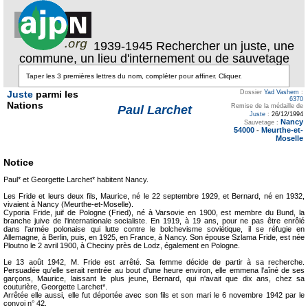
1939-1945 Rechercher un juste, une
commune, un lieu d'internement ou de sauvetage
Juste
parmi les
Dossier
Yad Vashem
:
6370
Nations
Remise de la médaille de
Paul Larchet
Juste
:
26/12/1994
Nancy
Sauvetage :
54000
-
Meurthe-et-
Moselle
Notice
Paul* et Georgette Larchet* habitent Nancy.
Les Fride et leurs deux fils, Maurice, né le 22 septembre 1929, et Bernard, né en 1932,
vivaient à Nancy (Meurthe-et-Moselle).
Cyporia Fride, juif de Pologne (Fried), né à Varsovie en 1900, est membre du Bund, la
branche juive de l'internationale socialiste. En 1919, à 19 ans, pour ne pas être enrôlé
dans l'armée polonaise qui lutte contre le bolchevisme soviétique, il se réfugie en
Allemagne, à Berlin, puis, en 1925, en France, à Nancy. Son épouse Szlama Fride, est née
Ploutno le 2 avril 1900, à Checiny près de Lodz, également en Pologne.
Le 13 août 1942, M. Fride est arrêté. Sa femme décide de partir à sa recherche.
Persuadée qu'elle serait rentrée au bout d'une heure environ, elle emmena l'aîné de ses
garçons, Maurice, laissant le plus jeune, Bernard, qui n'avait que dix ans, chez sa
couturière, Georgette Larchet*.
Arrêtée elle aussi, elle fut déportée avec son fils et son mari le 6 novembre 1942 par le
convoi n° 42.