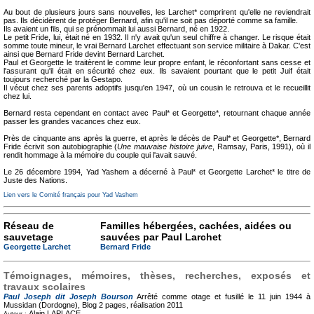
Au bout de plusieurs jours sans nouvelles, les Larchet* comprirent qu'elle ne reviendrait
pas. Ils décidèrent de protéger Bernard, afin qu'il ne soit pas déporté comme sa famille.
Ils avaient un fils, qui se prénommait lui aussi Bernard, né en 1922.
Le petit Fride, lui, était né en 1932. Il n'y avait qu'un seul chiffre à changer. Le risque était
somme toute mineur, le vrai Bernard Larchet effectuant son service militaire à Dakar. C'est
ainsi que Bernard Fride devint Bernard Larchet.
Paul et Georgette le traitèrent le comme leur propre enfant, le réconfortant sans cesse et
l'assurant qu'il était en sécurité chez eux. Ils savaient pourtant que le petit Juif était
toujours recherché par la Gestapo.
Il vécut chez ses parents adoptifs jusqu'en 1947, où un cousin le retrouva et le recueillit
chez lui.
Bernard resta cependant en contact avec Paul* et Georgette*, retournant chaque année
passer les grandes vacances chez eux.
Près de cinquante ans après la guerre, et après le décès de Paul* et Georgette*, Bernard
Fride écrivit son autobiographie (
Une mauvaise histoire juive
, Ramsay, Paris, 1991), où il
rendit hommage à la mémoire du couple qui l'avait sauvé.
Le 26 décembre 1994, Yad Yashem a décerné à Paul* et Georgette Larchet* le titre de
Juste des Nations.
Lien vers le Comité français pour Yad Vashem
Réseau de
Familles hébergées, cachées, aidées ou
sauvetage
sauvées par Paul Larchet
Georgette Larchet
Bernard Fride
Témoignages, mémoires, thèses, recherches, exposés et
travaux scolaires
Paul Joseph dit Joseph Bourson
Arrêté comme otage et fusillé le 11 juin 1944 à
Mussidan (Dordogne), Blog
2 pages, réalisation 2011
Alain LAPLACE
Auteur :