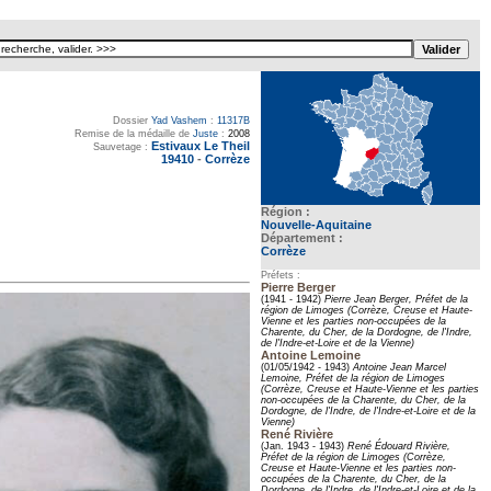
Dossier
Yad Vashem
:
11317B
Remise de la médaille de
Juste
:
2008
Estivaux Le Theil
Sauvetage :
19410
-
Corrèze
Région :
Nouvelle-Aquitaine
Département :
Corrèze
Préfets :
Pierre Berger
(1941 - 1942)
Pierre Jean Berger, Préfet de la
région de Limoges (Corrèze, Creuse et Haute-
Vienne et les parties non-occupées de la
Charente, du Cher, de la Dordogne, de l'Indre,
de l'Indre-et-Loire et de la Vienne)
Antoine Lemoine
(01/05/1942 - 1943)
Antoine Jean Marcel
Lemoine, Préfet de la région de Limoges
(Corrèze, Creuse et Haute-Vienne et les parties
non-occupées de la Charente, du Cher, de la
Dordogne, de l'Indre, de l'Indre-et-Loire et de la
Vienne)
René Rivière
(Jan. 1943 - 1943)
René Édouard Rivière,
Préfet de la région de Limoges (Corrèze,
Creuse et Haute-Vienne et les parties non-
occupées de la Charente, du Cher, de la
Dordogne, de l'Indre, de l'Indre-et-Loire et de la