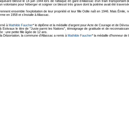
quisard blessé le 14 juin 1944 lors de l’attaque en gare d’Allassac d’un train transportant 
n volontaire pour héberger et soigner ce blessé très grave dont la poitrine avait été traversé
prennent ensemble l’exploitation de leur propriété et leur fille Odile naît en 1946. Mais Émil
erme en 1958 et s’installe à Allassac.
cerné à
Mathilde Faucher
* le diplôme et la médaille d’argent pour Acte de Courage et de Dévo
à Estivaux le titre de "Juste parmi les Nations", témoignage de gratitude et de reconnaissance
 : une petite fille âgée de 12 ans.
la Déportation, la commune d'Allassac a remis à
Mathilde Faucher
* la médaille d’honneur de la
ssac (Corrèze) porte désormais le nom de Mathilde-Marthe-Faucher.
lles hébergées, cachées, aidées ou sauvées par Mathilde Fauche
e Grodner
'AJPN, mais n'hésitez pas à le faire afin de restituer à cette commune sa mémoire de la Seco
 recherches, exposés et travaux scolaires
[Ajouter le votre]
mme otage et fusillé le 11 juin 1944 à Mussidan (Dordogne), Blog
2 pages, réalisation 2011
es généalogiques, puis la mise en ligne d'un blog (http://majoresorum.eklablog.com)dédié à
ssidan (Dordogne) et les villages alentours où elle a vécu toute la durée de la guerre. Plus