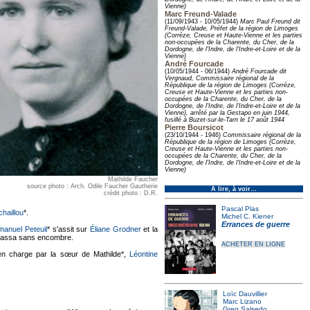
Vienne)
Marc Freund-Valade
(11/09/1943 - 10/05/1944)
Marc Paul Freund dit
Freund-Valade, Préfet de la région de Limoges
(Corrèze, Creuse et Haute-Vienne et les parties
non-occupées de la Charente, du Cher, de la
Dordogne, de l'Indre, de l'Indre-et-Loire et de la
Vienne)
André Fourcade
(10/05/1944 - 06/1944)
André Fourcade dit
Vergnaud, Commissaire régional de la
République de la région de Limoges (Corrèze,
Creuse et Haute-Vienne et les parties non-
occupées de la Charente, du Cher, de la
Dordogne, de l'Indre, de l'Indre-et-Loire et de la
Vienne), arrêté par la Gestapo en juin 1944,
fusillé à Buzet-sur-le-Tarn le 17 août 1944
Pierre Boursicot
(23/10/1944 - 1946)
Commissaire régional de la
République de la région de Limoges (Corrèze,
Creuse et Haute-Vienne et les parties non-
occupées de la Charente, du Cher, de la
Dordogne, de l'Indre, de l'Indre-et-Loire et de la
Vienne)
Mathilde Faucher
source photo : Arch. Odile Faucher Gautherie
À lire, à voir…
crédit photo : D.R.
Pascal Plas
haillou
*.
Michel C. Kiener
Errances de guerre
anuel Peteuil
* s'assit sur
Éliane Grodner
et la
e passa sans encombre.
ACHETER EN LIGNE
en charge par la sœur de Mathilde*,
Léontine
Loïc Dauvillier
Marc Lizano
Greg Salsedo