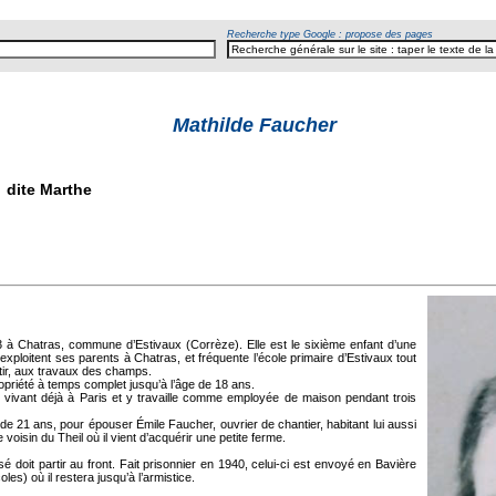
Recherche type Google : propose des pages
Mathilde Faucher
dite Marthe
 à Chatras, commune d’Estivaux (Corrèze). Elle est le sixième enfant d’une
’exploitent ses parents à Chatras, et fréquente l’école primaire d’Estivaux tout
ntir, aux travaux des champs.
ropriété à temps complet jusqu’à l’âge de 18 ans.
s vivant déjà à Paris et y travaille comme employée de maison pendant trois
 de 21 ans, pour épouser Émile Faucher, ouvrier de chantier, habitant lui aussi
e voisin du Theil où il vient d’acquérir une petite ferme.
 doit partir au front. Fait prisonnier en 1940, celui-ci est envoyé en Bavière
es) où il restera jusqu’à l’armistice.