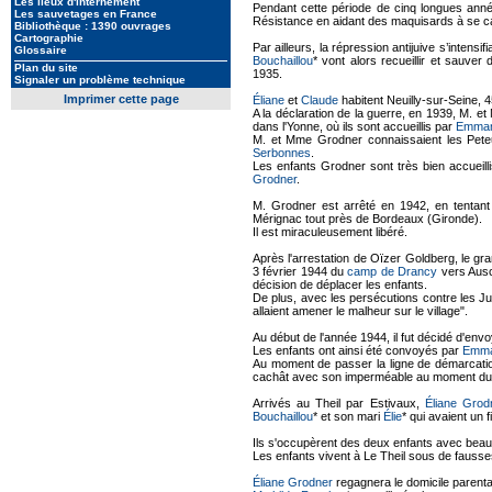
Les lieux d'internement
Pendant cette période de cinq longues ann
Les sauvetages en France
Résistance en aidant des maquisards à se ca
Bibliothèque : 1390 ouvrages
Cartographie
Par ailleurs, la répression antijuive s’intensi
Glossaire
Bouchaillou
* vont alors recueillir et sauver 
Plan du site
1935.
Signaler un problème technique
Imprimer cette page
Éliane
et
Claude
habitent Neuilly-sur-Seine, 4
A la déclaration de la guerre, en 1939, M. 
dans l'Yonne, où ils sont accueillis par
Emman
M. et Mme Grodner connaissaient les Pete
Serbonnes
.
Les enfants Grodner sont très bien accueilli
Grodner
.
M. Grodner est arrêté en 1942, en tentant 
Mérignac tout près de Bordeaux (Gironde).
Il est miraculeusement libéré.
Après l'arrestation de Oïzer Goldberg, le gra
3 février 1944 du
camp de Drancy
vers Ausc
décision de déplacer les enfants.
De plus, avec les persécutions contre les Juif
allaient amener le malheur sur le village".
Au début de l'année 1944, il fut décidé d'en
Les enfants ont ainsi été convoyés par
Emman
Au moment de passer la ligne de démarcati
cachât avec son imperméable au moment du co
Arrivés au Theil par Estivaux,
Éliane Grod
Bouchaillou
* et son mari
Élie
* qui avaient un f
Ils s'occupèrent des deux enfants avec beauc
Les enfants vivent à Le Theil sous de fausses
Éliane Grodner
regagnera le domicile parenta