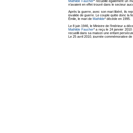
Mathilde Faucher
* recueille également un ma
n’avaient en effet trouvé dans le secteur aucu
Après la guerre, avec son mari libéré, ils re
invalide de guerre. Le couple quitte donc la f
Émile, le mari de
Mathilde
* décède en 1995.
Le 8 juin 1946, le Ministre de l’Intérieur a dé
Mathilde Faucher
* a reçu le 24 janvier 2010 
recueilli dans sa maison une enfant persécutée
Le 25 avril 2010, journée commémorative de 
Depuis le 17 février 2012, le Collège d'Alla
Lien vers le Comité français pour Yad Vashem
Réseau de sauvetage
Fami
Élie Bouchaillou
Élian
Léontine Bouchaillou
Eugénie Peteuil
Emmanuel Peteuil
Chronologie
[Ajouter]
Cet article n'est pas encore renseigné par l
Témoignages, mémoires, thèses,
Comment ajouter le votre. En savoir plus…
Paul Joseph dit Joseph Bourson
Arrêté co
Alain LAPLACE
Auteur :
Article rédigé à l'occasion de mes recherch
du village de Vigy (Moselle) et réfugiée à Mu