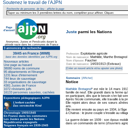
Soutenez le travail de l'AJPN
Recherche de personne, de lieu : affiche la page
Page
d'accueil
Juste
parmi les Nations
Anonymes, Justes et Persécutés durant la
période nazie dans les communes de France
3 annonces de recherche
39/45 en France (WWII)
Exploitante agricole
Profession:
Mathilde, Marthe Bretagnol
base des données identifiées par AJPN.org
Nom de naissance:
Faucher
Nom d'épouse:
Nouveaux articles
14/03/1913 (Estivaux)
Date de naissance:
Une page au hasard
38080 noms de commune
[Créer un nouvel article et/ou ajouter une photo]
95 départements et l'étranger
1231 lieux d'internement
Sommaire
[Afficher]
744 lieux de sauvetage
Notice
33 organisations de sauvetage
4381 Justes de France
1072 résistants juifs
Mathilde Bretagnol
* est née le 14 mars 1913
16133 personnes sauvées, cachées
famille de neuf. Elle grandit dans la ferme qu
en participant, dès que le besoin s’en fait se
Expositions pédagogiques AJPN
Après l’école communale, elle travaille à la p
L'enfant cachée
Elle rejoint alors deux de ses sœurs aînée
Das versteckte Kind
ans.
Elle revient ensuite au pays en 1934, à l’âge
Chronologie 1905/1945
à Chatras : le jeune couple s’installe au villag
En France dans les communes
Les Justes parmi les Nations
La guerre éclate en 1939 : son époux mobilisé
Républicains espagnols
dans un commando de terre (d’ouvriers agricol
Tsiganes français en 1939-1945