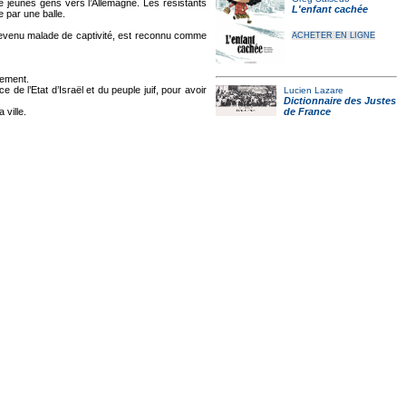
de jeunes gens vers l’Allemagne. Les résistants
L'enfant cachée
e par une balle.
e, revenu malade de captivité, est reconnu comme
ACHETER EN LIGNE
uement.
 de l’Etat d’Israël et du peuple juif, pour avoir
Lucien Lazare
Dictionnaire des Justes
 ville.
de France
ACHETER EN LIGNE
r
Guy Penaud
Histoire secrète de la
Résistance dans le
Sud-Ouest
ACHETER EN LIGNE
nde Guerre mondiale.
FACEEF
Des Espagnols dans
la Résistance à
Bordeaux et sa région
ACHETER EN LIGNE
 la famille BOURSON qui a été expulsée en 1940
ieurs personnes natives de Vigy faisaient partie