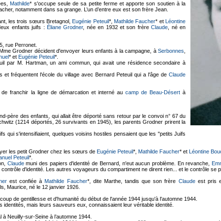
ées,
Mathilde
* s'occupe seule de sa petite ferme et apporte son soutien à la
cher, notamment dans sa grange. L’un d’entre eux est son frère Jean.
fiant, les trois sœurs Bretagnol,
Eugénie Peteuil
*,
Mathilde Faucher
* et
Léontine
deux enfants juifs :
Éliane Grodner
, née en 1932 et son frère
Claude
, né en
5, rue Perronet.
et Mme Grodner décident d'envoyer leurs enfants à la campagne, à
Serbonnes
,
uel
* et
Eugénie Peteuil
*.
uil par M. Hartman, un ami commun, qui avait une résidence secondaire à
s et fréquentent l'école du village avec Bernard Peteuil qui a l'âge de
Claude
de franchir la ligne de démarcation et interné au
camp de Beau-Désert
à
nd-père des enfants, qui allait être déporté sans retour par le convoi n° 67 du
hwitz (1214 déportés, 26 survivants en 1945), les parents Grodner prirent la
s qui s'intensifiaient, quelques voisins hostiles pensaient que les "petits Juifs
voyer les petit Grodner chez les sœurs de
Eugénie Peteuil
*,
Mathilde Faucher
* et
Léontine Bouc
uel Peteuil
*.
on,
Claude
muni des papiers d'identité de Bernard, n'eut aucun problème. En revanche,
Emm
ntrôle d'identité. Les autres voyageurs du compartiment ne dirent rien... et le contrôle s
ner
est confiée à
Mathilde Faucher
*, dite Marthe, tandis que son frère
Claude
est pris 
ils, Maurice, né le 12 janvier 1926.
oup de gentillesse et d'humanité du début de l'année 1944 jusqu'à l'automne 1944.
 identités, mais leurs sauveurs eux, connaissaient leur véritable identité.
l à Neuilly-sur-Seine à l’automne 1944.