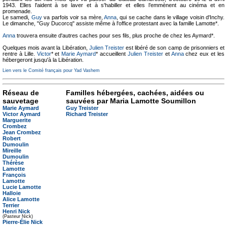
1943. Elles l'aident à se laver et à s'habiller et elles l’emmènent au cinéma et en
promenade.
Le samedi,
Guy
va parfois voir sa mère,
Anna
, qui se cache dans le village voisin d'Inchy.
Le dimanche, "Guy Ducorcq" assiste même à l'office protestant avec la famille Lamotte*.
Anna
trouvera ensuite d'autres caches pour ses fils, plus proche de chez les Aymard*.
Quelques mois avant la Libération,
Julien Treister
est libéré de son camp de prisonniers et
rentre à Lille.
Victor
* et
Marie Aymard
* accueillent
Julien Treister
et
Anna
chez eux et les
hébergeront jusqu'à la Libération.
Lien vers le Comité français pour Yad Vashem
Réseau de
Familles hébergées, cachées, aidées ou
sauvetage
sauvées par Maria Lamotte Soumillon
Marie Aymard
Guy Treister
Victor Aymard
Richard Treister
Marguerite
Crombez
Jean Crombez
Robert
Dumoulin
Mireille
Dumoulin
Thérèse
Lamotte
François
Lamotte
Lucie Lamotte
Halloie
Alice Lamotte
Terrier
Henri Nick
(Pasteur Nick)
Pierre-Élie Nick