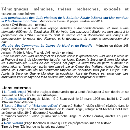
Témoignages, mémoires, thèses, recherches, exposés et
travaux scolaires
Les persécutions des Juifs victimes de la Solution Finale à Berck sur Mer pendant
la 2de Guerre mondiale
, Mémoire ou thèse
60 pages, réalisation 2014
Cyril Brossard -
terminal
Auteur :
Étude réalisée à la suite d'un voyage d'études à Auschwitz-Birkenau et suite à une
demande d'élèves de Terminales ES du lycée Jan Lavezzari. Etude qui sert aussi à la
préparation au CNRD 2014-2015 dont le thème est la découverte des camps de
concentration, le retour des déportés et la découverte du système concentrationnaire
nazi.
Histoire des Communautés Juives du Nord et de Picardie
, Mémoire ou thèse
148
pages, réalisation 2009
Frédéric Viey, Franck d'Almeyda -
terminal
Auteurs :
Cette Histoire des Juifs du Nord et de Picardie relate le quotidien des Juifs dans le Nord de
la France à partir du Moyen-Âge jusqu'à nos jours. Durant la Seconde Guerre Mondiale,
les Communautés Juives de ces régions ont payé un lourd tribu en perte humaine : la
déportation et l'exécution après être passé par le Camp des Malines. Aujourd'hui dans
toutes les Communautés un monument rappelle les sacrifices faits par le Peuple Juifs.
Après la Seconde Guerre Mondiale, la population juive de France est exsangue. Les
survivants vont essayer de faire revivre leur patrimoine religieux et culturel.
Liens externes
1
la Famille Angel
(Histoire tragique d'une famille qui a tenté d'échapper à son destin en se
sauvant de Lille, vers la Loire Atlantique )
2
François Molet
(François Molet, né à Beaurevoir le 14 mars 1905 est fusillé le 7 avril
1942 au Mont-Valérien. )
3
"Lettre à Esther" et "Enfances volées"
("Lettre à Esther" : vidéo (20mn) réalisée dans le
cadre d'un projet scolaire sur l'histoire de la famille Angel, réfugie à St-Michel-Chef-Chef,
arrêtée en juillet 1942, déportée à Auschwitz
"Enfances volées" : vidéo (10mn) sur Rachel Angel et Victor Pérahia, arrêtés en juillet
1942 )
4
René Wallard
(Page facebook du livre qui est en préparation sur son histoire.
Titre du livre "Dis leur de ne jamais pardonner". )