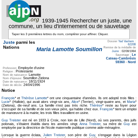
1939-1945 Rechercher un juste, une
commune, un lieu d'internement ou de sauvetage
Juste
parmi les
Dossier
Yad Vashem
:
6220B
Nations
Remise de la médaille de
Maria Lamotte Soumillon
Juste
:
02/08/1994
Le
Sauvetage :
Cateau-Cambrésis
59360
-
Nord
Employée d'usine
Profession:
Protestante
Religion :
Lamotte
Nom de naissance:
Soumillon Zielona
Nom d'épouse:
18/11/1924
Date de naissance:
24/04/1996
Date de décès:
Notice
François
* et
Thérèse Lamotte
* ont une cinquantaine d'années. Ils ont adopté trois filles :
Lucie
* (Halloie), qui avait alors vingt-six ans,
Alice
* (Terrier), vingt-quatre ans, et
Maria
*
(Zielona), dix-neuf ans. La famille n’est pas très riche.
Thérèse
* reste au foyer pour
s'occuper de sa famille et de son vieux père, qui habite chez eux.
François
* tient un emploi
de manœuvre à la mairie; les trois filles travaillent en usine.
Guy Treister
est né en 1933 à Croix, non loin de Lille (Nord), où ses parents, des juifs
polonais, s'étaient établis dans les années vingt.
Anna Treister
, sa mère de
Guy
est
employée par la directrice de l'école maternelle publique comme aide-ménagère.
Lorsque la guerre éclata,
Julien Treister
, son père de
Guy
, s'engage dans la Légion