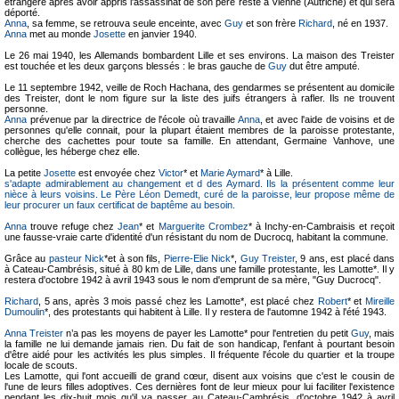
étrangère après avoir appris l'assassinat de son père resté à Vienne (Autriche) et qui sera
déporté.
Anna
, sa femme, se retrouva seule enceinte, avec
Guy
et son frère
Richard
, né en 1937.
Anna
met au monde
Josette
en janvier 1940.
Le 26 mai 1940, les Allemands bombardent Lille et ses environs. La maison des Treister
est touchée et les deux garçons blessés : le bras gauche de
Guy
dut être amputé.
Le 11 septembre 1942, veille de Roch Hachana, des gendarmes se présentent au domicile
des Treister, dont le nom figure sur la liste des juifs étrangers à rafler. Ils ne trouvent
personne.
Anna
prévenue par la directrice de l'école où travaille
Anna
, et avec l'aide de voisins et de
personnes qu'elle connait, pour la plupart étaient membres de la paroisse protestante,
cherche des cachettes pour toute sa famille. En attendant, Germaine Vanhove, une
collègue, les héberge chez elle.
La petite
Josette
est envoyée chez
Victor
* et
Marie Aymard
* à Lille.
s'adapte admirablement au changement et d des Aymard. Ils la présentent comme leur
nièce à leurs voisins. Le Père Léon Demedt, curé de la paroisse, leur propose même de
leur procurer un faux certificat de baptême au besoin.
Anna
trouve refuge chez
Jean
* et
Marguerite Crombez
* à Inchy-en-Cambraisis et reçoit
une fausse-vraie carte d'identité d'un résistant du nom de Ducrocq, habitant la commune.
Grâce au
pasteur Nick
*et à son fils,
Pierre-Elie Nick
*,
Guy Treister
, 9 ans, est placé dans
à Cateau-Cambrésis, situé à 80 km de Lille, dans une famille protestante, les Lamotte*. Il y
restera d'octobre 1942 à avril 1943 sous le nom d'emprunt de sa mère, "Guy Ducrocq".
Richard
, 5 ans, après 3 mois passé chez les Lamotte*, est placé chez
Robert
* et
Mireille
Dumoulin
*, des protestants qui habitent à Lille. Il y restera de l'automne 1942 à l'été 1943.
Anna Treister
n’a pas les moyens de payer les Lamotte* pour l'entretien du petit
Guy
, mais
la famille ne lui demande jamais rien. Du fait de son handicap, l'enfant à pourtant besoin
d'être aidé pour les activités les plus simples. Il fréquente l'école du quartier et la troupe
locale de scouts.
Les Lamotte, qui l'ont accueilli de grand cœur, disent aux voisins que c'est le cousin de
l'une de leurs filles adoptives. Ces dernières font de leur mieux pour lui faciliter l'existence
pendant les dix-huit mois qu'il va passer au Cateau-Cambrésis, d'octobre 1942 à avril