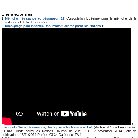
Liens externes
1
Mémoire, résistance et déportation 22
(Association lycéenne pour la mémoire de la
résistance et de la déportation. )
2
Temoignage pour la famille Beaumanoir, Justes parmi les Nations
(
)
3
Portrait d'Anne Beaumanoir, Juste parmi les Nations – TF1
(Portrait d'Anne Beaumanoir,
91 ans, Juste parmi les Nations. Journal de 20h, TF1, 12 novembre 2014 Date de
publication : 13/11/2014 Durée : 03:34 Catégorie: TV )