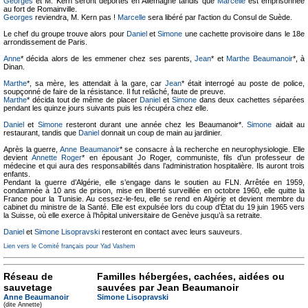
Georges
et M. Kern seront déportés en Allemagne tandis que
Marcelle
est emprisonnée
au fort de Romainville.
Georges
reviendra, M. Kern pas !
Marcelle
sera libéré par l'action du Consul de Suède.
Le chef du groupe trouve alors pour
Daniel
et
Simone
une cachette provisoire dans le 18e
arrondissement de Paris.
Anne
* décida alors de les emmener chez ses parents,
Jean
* et
Marthe Beaumanoir
*, à
Dinan.
Marthe
*, sa mère, les attendait à la gare, car
Jean
* était interrogé au poste de police,
soupçonné de faire de la résistance. Il fut relâché, faute de preuve.
Marthe
* décida tout de même de placer
Daniel
et
Simone
dans deux cachettes séparées
pendant les quinze jours suivants puis les récupéra chez elle.
Daniel
et
Simone
resteront durant une année chez les Beaumanoir*.
Simone
aidait au
restaurant, tandis que
Daniel
donnait un coup de main au jardinier.
Après la guerre,
Anne Beaumanoir
* se consacre à la recherche en neurophysiologie. Elle
devient
Annette Roger
* en épousant Jo Roger, communiste, fils d’un professeur de
médecine et qui aura des responsabilités dans l’administration hospitalière. Ils auront trois
enfants.
Pendant la guerre d’Algérie, elle s’engage dans le soutien au FLN. Arrêtée en 1959,
condamnée à 10 ans de prison, mise en liberté surveillée en octobre 1960, elle quitte la
France pour la Tunisie. Au cessez-le-feu, elle se rend en Algérie et devient membre du
cabinet du ministre de la Santé. Elle est expulsée lors du coup d’État du 19 juin 1965 vers
la Suisse, où elle exerce à l’hôpital universitaire de Genève jusqu’à sa retraite.
Daniel
et
Simone Lisopravski
resteront en contact avec leurs sauveurs.
Lien vers le Comité français pour Yad Vashem
Réseau de
Familles hébergées, cachées, aidées ou
sauvetage
sauvées par Jean Beaumanoir
Anne Beaumanoir
Simone Lisopravski
(dite Annette)