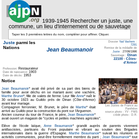
1939-1945 Rechercher un juste, une
commune, un lieu d'internement ou de sauvetage
Juste
parmi les
Dossier
Yad Vashem
:
7291
Nations
Remise de la médaille de
Jean Beaumanoir
Juste
:
27/08/1996
Dinan
Sauvetage :
22100
-
Côtes-
d'Armor
Restaurateur
Profession:
1903
Date de naissance:
1953
Date de décès:
Notice
Jean Beaumanoir
* avait été privé de sa part des biens de
famille pour avoir déchu en se mariant avec une vachère,
Marthe Brunet
*, fille de valets de ferme. Leur fille
Anne
* naît le
30 octobre 1923 au Guildo près de Dinan (Côte-d'Armor)
avant leur mariage.
Les Justes de France au
Compagnon ferronnier, M. Brunet, le père de
Marthe
* était
Panthéon
arrivé au Guildo pour la construction du pont sur l’Arguenon.
source photo : YV - FMS
Ancien coureur du tour de France, le père,
Jean Beaumanoir
*
crédit photo : D.R.
avait ouvert un magasin de "cycles et petites machines agricoles".
Elève de l’école laïque,
Anne Beaumanoir
* grandit auprès de parents vivement
antifascistes, partisans du Front populaire et vibrant au soutien des Brigades
internationales dans la guerre d’Espagne.
Marthe Beaumanoir
* suivait les réunions et
activités communistes, peut-être formellement membre du parti ;
Jean Beaumanoir
* tout