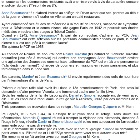
en soutenant les communistes résistants avait une réserve vis à vis du caractère sectaire
et policier du parti ("l’esprit de parti").
Anne Beaumanoir
* fut d’abord interne au collège de Dinan avant que ses parents au début
de la guerre, viennent s’installer en ville tenant un café restaurant.
Ayant commencé ses études de médecine à la faculté de Rennes, suspecte de sympathie
pour la Résistance et le communisme, elle gagne Paris en 1942 et poursuit ses études
médicales en suivant les stages à l’hôpital Cochin.
Quand en 1942,
Anne Beaumanoir
* fit part de son souhait d'adhérer au PCF,
Jean
Beaumanoir
* eut cette réflexion sur les partisans communistes : "dans ce parti, la moitié
d’entre eux est occupée à espionner l’autre".
Elle quittera le PCF en 1955.
Au contact de Roland, de son vrai nom
Rainer Jurestal
(fils naturel de Gabrielle Jurestal,
couturière juive née à Varsovie) qui devient son compagnon,
Anne Beaumanoir
* devient
une agitatrice des Jeunesses communistes, adhérente du PCF qui en fait une permanente
("clandestin permanent"), chargée de courriers et missions en région parisienne, et plus
tard envoyée dans la Zone sud.
Ses parents,
Marthe
* et
Jean Beaumanoir
* lui envoie régulièrement des colis de nourriture
par l'intermédiaire d'amis de Paris.
Prévenue qu'une rafle allait avoir lieu dans le 13e arrondissement de Paris, des amis lui
demandent d'aller prévenir Victoria, une femme qui cache une famille juive.
Seuls les enfants de la famille Lisopravski,
Daniel
et
Simone
, acceptèrent de venir avec
elle. Elle les conduisit à l'abri, dans un refuge sûr à Asnières, utilisé par des membres de la
Résistance.
Trois personnes se trouvaient dans ce refuge :
Marcelle
,
Georges Quiqueré
et M. Kern.
Peu après, le 6 avril 1944, la Gestapo fit irruption dans le refuge, sans doute sur
dénonciation.
Marcelle Quiqueré
réussi à tromper la vigilance des allemands, descend à
l'étage inférieur, réveille
Daniel
et
Simone Lisopravski
et les met au courant de l'arrestation
imminente pour ne pas dire évidente.
Elle leur demande de s'enfuir par les toits avec le chef du groupe.
Simone
lui demande de
partir avec eux. Elle refuse et lui dit "
Si je restais avec vous nous serions tous pris
".
Elle remonte et se fait arrêter avec son mari
Georges
et M. Kern.