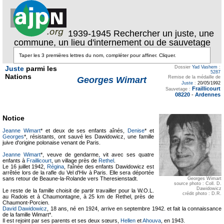
1939-1945 Rechercher un juste, une
commune, un lieu d'internement ou de sauvetage
Juste
parmi les
Dossier
Yad Vashem
:
5287
Nations
Remise de la médaille de
Georges Wimart
Juste
:
20/05/1992
Fraillicourt
Sauvetage :
08220
-
Ardennes
Notice
Jeanne Wimart
* et deux de ses enfants aînés,
Denise
* et
Georges
*, résistants, ont sauvé les Dawidowicz, une famille
juive d'origine polonaise venant de Paris.
Jeanne Wimart
*, veuve de gendarme, vit avec ses quatre
enfants à
Fraillicourt
, un village près de
Rethel
.
Le 16 juillet 1942,
Régina
, l'aînée des enfants Dawidowicz est
arrêtée lors de la rafle du Vel d'Hiv à Paris. Elle sera déportée
sans retour de Beaune-la-Rolande vers Theresienstadt.
Georges Wimart
source photo : Coll. D.
Dawidowicz
Le reste de la famille choisit de partir travailler pour la W.O.L.
crédit photo : D.R.
au Radois et à Chaumontagne, à 25 km de Rethel, près de
Chaumont-Porcien.
David Dawidowicz
, 18 ans, né en 1924, arrive en septembre 1942. et fait la connaissance
de la famille Wimart*.
Il est rejoint par ses parents et ses deux sœurs,
Hellen
et
Ahouva
, en 1943.