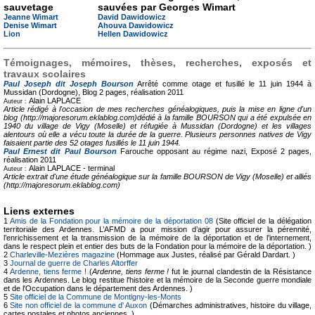
sauvetage
sauvées par Georges Wimart
Jeanne Wimart
David Dawidowicz
Denise Wimart
Ahouva Dawidowicz
Lion
Hellen Dawidowicz
Témoignages, mémoires, thèses, recherches, exposés et
travaux scolaires
Paul Joseph dit Joseph Bourson
Arrêté comme otage et fusillé le 11 juin 1944 à
Mussidan (Dordogne), Blog
2 pages, réalisation 2011
Alain LAPLACE
Auteur :
Article rédigé à l'occasion de mes recherches généalogiques, puis la mise en ligne d'un
blog (http://majoresorum.eklablog.com)dédié à la famille BOURSON qui a été expulsée en
1940 du village de Vigy (Moselle) et réfugiée à Mussidan (Dordogne) et les villages
alentours où elle a vécu toute la durée de la guerre. Plusieurs personnes natives de Vigy
faisaient partie des 52 otages fusillés le 11 juin 1944.
Paul Ernest dit Paul Bourson
Farouche opposant au régime nazi, Exposé
2 pages,
réalisation 2011
Alain LAPLACE -
terminal
Auteur :
Article extrait d'une étude généalogique sur la famille BOURSON de Vigy (Moselle) et alliés
(http://majoresorum.eklablog.com)
Liens externes
1
Amis de la Fondation pour la mémoire de la déportation 08
(Site officiel de la délégation
territoriale des Ardennes. L’AFMD a pour mission d’agir pour assurer la pérennité,
l’enrichissement et la transmission de la mémoire de la déportation et de l’internement,
dans le respect plein et entier des buts de la Fondation pour la mémoire de la déportation. )
2
Charleville-Mezières magazine
(Hommage aux Justes, réalisé par Gérald Dardart. )
3
Journal de guerre de Charles Altorffer
4
Ardenne, tiens ferme !
(
Ardenne, tiens ferme !
fut le journal clandestin de la Résistance
dans les Ardennes. Le blog restitue l'histoire et la mémoire de la Seconde guerre mondiale
et de l'Occupation dans le département des Ardennes. )
5
Site officiel de la Commune de Montigny-les-Monts
6
Site non officiel de la commune d' Auxon
(Démarches administratives, histoire du village,
cartes postales et photos anciennes. )