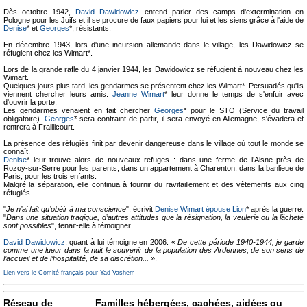
Dès octobre 1942,
David Dawidowicz
entend parler des camps d'extermination en
Pologne pour les Juifs et il se procure de faux papiers pour lui et les siens grâce à l'aide de
Denise
* et
Georges
*, résistants.
En décembre 1943, lors d'une incursion allemande dans le village, les Dawidowicz se
réfugient chez les Wimart*.
Lors de la grande rafle du 4 janvier 1944, les Dawidowicz se réfugient à nouveau chez les
Wimart.
Quelques jours plus tard, les gendarmes se présentent chez les Wimart*. Persuadés qu'ils
viennent chercher leurs amis.
Jeanne Wimart
* leur donne le temps de s'enfuir avec
d'ouvrir la porte.
Les gendarmes venaient en fait chercher
Georges
* pour le STO (Service du travail
obligatoire).
Georges
* sera contraint de partir, il sera envoyé en Allemagne, s'évadera et
rentrera à Fraillicourt.
La présence des réfugiés finit par devenir dangereuse dans le village où tout le monde se
connaît.
Denise
* leur trouve alors de nouveaux refuges : dans une ferme de l’Aisne près de
Rozoy-sur-Serre pour les parents, dans un appartement à Charenton, dans la banlieue de
Paris, pour les trois enfants.
Malgré la séparation, elle continua à fournir du ravitaillement et des vêtements aux cinq
réfugiés.
"
Je n’ai fait qu’obéir à ma conscience
", écrivit
Denise Wimart épouse Lion
* après la guerre.
"
Dans une situation tragique, d’autres attitudes que la résignation, la veulerie ou la lâcheté
sont possibles
", tenait-elle à témoigner.
David Dawidowicz
, quant à lui témoigne en 2006: «
De cette période 1940-1944, je garde
comme une lueur dans la nuit le souvenir de la population des Ardennes, de son sens de
l’accueil et de l’hospitalité, de sa discrétion...
».
Lien vers le Comité français pour Yad Vashem
Réseau de
Familles hébergées, cachées, aidées ou