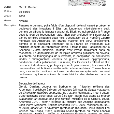
Auteur
Gérald Dardart
Édition
de Borée
Année
2008
Genre
histoire
Description
Pauvres Ardennes, point faible d'un dispositif défensif censé protéger le
boulevard des invasions ! Elles ont longtemps misérablement subi,
comme un affront, le fulgurant assaut du Blitzkrieg qui précipita la France
sous le joug de l'occupation nazie. Bien que profondément traumatisés
par les terribles cinquante-deux mois d'occupation de la Première Guerre
mondiale, les Ardennais, en grande majorité, ont servi sincèrement,
comme ils le pouvaient, l'honneur de la France en s'opposant aux
multiples aspects de l'oppression nazie. Il fallait le dire. Passionné par la
Seconde Guerre mondiale, l'auteur s'est investi totalement dans sa
recherche. Le dépouillement de multiples archives publiques ou privées,
la collecte de témoignages de survivants, la compilation de documents
inédits : photographies, carnets de guerre, relevés épigraphiques,
conduisent à des publications. En retour, les lecteurs lui offrent un flux
permanent de dossiers, protégés jusque-là jalousement ; les mairies lui
procurent la contribution inconditionnelle de leurs archives. Cousus bout à
bout, ces récits restituent la trame de destins exceptionnels, souvent
douloureux, qui reconstituent la vraie histoire des Ardennes dans la
guerre.
Biographie de l'auteur
Gérald Dardart, docteur en Sorbonne, est l'historien référent des
Ardennes. Il collabore à divers périodiques à l'instar de
Sedan magazine
,
de
Charleville-Mézières magazine
, du
Patriote Résistant
... Il est l-auteur
d'une quinzaine d'ouvrages parus à ce jour : parmi eux citons
La presse
ardennaise, un combat pour une identité
(Ministère de la Culture, 1995),
Ardennes 1940 : Tenir !
(préface du Ministre des Anciens combattants
Jean-Pierre Masseret, Éditions Ardennes 1940, 2000, rééditions en 2001
et 2003),
Mourir un 11 novembre
(préface de l'historien Pierre Miquel, Les
Cerises aux Loups, 1998),
Autrefois Sedan
(préface du Prince Léopold