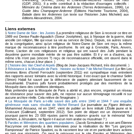
d'Arenberg, SOPAIC, 1998) et
Charleville-Mézières histoire de rues
(GDP, 2001). Il a enfin contribué à la rédaction d'ouvrages collectifs :
Mémoire du Cinéma dans les Ardennes
(Terres Ardennaises, 1996), Le
Guide bleu Champagne-Ardenne
(Éditions Hachette Tourisme, 2004),
Balade dans les Ardennes
(un texte sur l'historien Jules Michelet) aux
éditions Alexandrines, 2004.
Liens externes
1
Notre Dame de Sion : les Justes
(La première religieuse de Sion à recevoir ce titre en
1989 est Denise Paulin-Aguadich (Soeur Joséphine), qui, à l’époque de la guerre, était
ancelle (en religion, fille qui voue sa vie au service de Dieu). Depuis, six autres sœurs
de la congrégation, ainsi qu’un religieux de Notre-Dame de Sion ont reçu la même
marque de reconnaissance à titre posthume. Ils ont agi à Grenoble, Paris, Anvers,
Rome. L’action de ces religieuses et religieux qui ont sauvé des Juifs pendant la
deuxième guerre mondiale mérite de ne pas être oubliée. Et il y en a d’autres, qui,
même s’ils n’ont pas (encore ?) reçu de reconnaissance officielle, ont œuvré dans le
même sens, chacun à leur place. )
2
L'histoire des Van Cleef et Arpels
(Blog de Jean-Jacques Richard, très documenté. )
3
Résistance à la Mosquée de Paris : histoire ou fiction ? de Michel Renard
(Le film Les
hommes libres d'Ismël Ferroukhi (septembre 2011) est sympathique mais entretient
des rapports assez lointains avec la vérité historique. Il est exact que le chanteur Selim
(Simon) Halali fut sauvé par la délivrance de papiers attestant faussement de sa
musulmanité. D'autres juifs furent probablement protégés par des membres de la
Mosquée dans des conditions identiques.
Mais prétendre que la Mosquée de Paris a abrité et, plus encore, organisé un réseau
de résistance pour sauver des juifs, ne repose sur aucun témoignage recueilli ni sur
aucune archive réelle. Cela relève de l'imaginaire. )
4
La Mosquée de Paris a-t-elle sauvé des juifs entre 1940 et 1944 ? une enquête
généreuse mais sans résultat de Michel Renard
(Le journaliste au
Figaro littéraire
,
Mohammed Aïssaoui, né en 1947, vient de publier un livre intitulé L’Étoile jaune et le
Croissant (Gallimard, septembre 2012). Son point de départ est un étonnement :
pourquoi parmi les 23 000 «justes parmi les nations» gravés sur le mémorial Yad
Vashem, à Jérusalem, ne figure-t-il aucun nom arabe ou musulman ? )
5
Paroles et Mémoires des quartiers populaires.
(Jacob Szmulewicz et son ami Étienne
Raczymow ont répondu à des interviews pour la réalisation du film "Les garçons
Ramponeau" de Patrice Spadoni, ou ils racontent leur vie et en particulier leurs actions
en tant que résistants. On peut le retrouver sur le site Paroles et Mémoires des