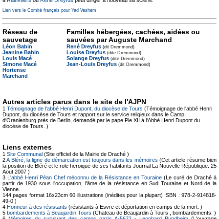
à
Rainvillers
où
René Dreyfus
peut diriger à nouveau sa scierie.
Lien vers le Comité français pour Yad Vashem
Réseau de
Familles hébergées, cachées, aidées ou
sauvetage
sauvées par Auguste Marchand
Léon Babin
René Dreyfus
(dit Dremmond)
Jeanine Babin
Louise Dreyfus
(dite Dremmond)
Louis Macé
Solange Dreyfus
(dite Dremmond)
Simone Macé
Jean-Louis Dreyfus
(dit Dremmond)
Hortense
Marchand
Autres articles parus dans le site de l'AJPN
1
Témoignage de l'abbé Henri Dupont, du diocèse de Tours
(Témoignage de l'abbé Henri
Dupont, du diocèse de Tours et rapport sur le service religieux dans le Camp
d'Oranienburg près de Berlin, demandé par le pape Pie XII à l'Abbé Henri Dupont du
diocèse de Tours. )
Liens externes
1
Site Communal
(Site officiel de la Mairie de Draché )
2
A Bléré, la ligne de démarcation est toujours dans les mémoires
(Cet article résume bien
la position de Bléré et le role heroique de ses habitants Journal La Nouvelle République. 25
Aout 2007 )
3
L'abbé Henri Péan Chef méconnu de la Résistance en Touraine
(Le curé de Draché à
partir de 1930 sous l'occupation, l'âme de la résistance en Sud Touraine et Nord de la
Vienne.
144 pages format 16x23cm 60 illustrations (inédites pour la plupart) ISBN : 978-2-914818-
49-0 )
4
Honneur à des résistants
(résistants à Esvre et déportation en camps de la mort. )
5
bombardements à Beaujardin Tours
(Chateau de Beaujardin à Tours , bombardements. )
6
Mémoires du survivant des camps nazis A-5672 - Leonhard Bundheim
(L'ouvrage