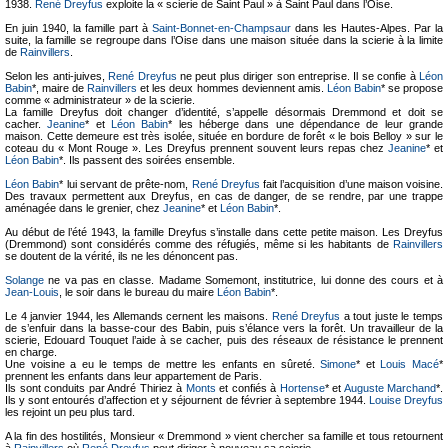
1938.
René Dreyfus
exploite la « scierie de Saint Paul » à Saint Paul dans l’Oise.
En juin 1940, la famille part à
Saint-Bonnet-en-Champsaur
dans les Hautes-Alpes. Par la
suite, la famille se regroupe dans l’Oise dans une maison située dans la scierie à la limite
de
Rainvillers
.
Selon les anti-juives,
René Dreyfus
ne peut plus diriger son entreprise. Il se confie à
Léon
Babin
*, maire de
Rainvillers
et les deux hommes deviennent amis.
Léon Babin
* se propose
comme « administrateur » de la scierie.
La famille Dreyfus doit changer d’identité, s’appelle désormais Dremmond et doit se
cacher.
Jeanine
* et
Léon Babin
* les héberge dans une dépendance de leur grande
maison. Cette demeure est très isolée, située en bordure de forêt « le bois Belloy » sur le
coteau du « Mont Rouge ». Les Dreyfus prennent souvent leurs repas chez
Jeanine
* et
Léon Babin
*. Ils passent des soirées ensemble.
Léon Babin
* lui servant de prête-nom,
René Dreyfus
fait l’acquisition d’une maison voisine.
Des travaux permettent aux Dreyfus, en cas de danger, de se rendre, par une trappe
aménagée dans le grenier, chez
Jeanine
* et
Léon Babin
*.
Au début de l’été 1943, la famille Dreyfus s’installe dans cette petite maison. Les Dreyfus
(Dremmond) sont considérés comme des réfugiés, même si les habitants de
Rainvillers
se doutent de la vérité, ils ne les dénoncent pas.
Solange
ne va pas en classe. Madame Somemont, institutrice, lui donne des cours et à
Jean-Louis
, le soir dans le bureau du maire
Léon Babin
*.
Le 4 janvier 1944, les Allemands cernent les maisons.
René Dreyfus
a tout juste le temps
de s’enfuir dans la basse-cour des Babin, puis s’élance vers la forêt. Un travailleur de la
scierie, Edouard Touquet l’aide à se cacher, puis des réseaux de résistance le prennent
en charge.
Une voisine a eu le temps de mettre les enfants en sûreté.
Simone
* et
Louis Macé
*
prennent les enfants dans leur appartement de Paris.
Ils sont conduits par André Thiriez à
Monts
et confiés à
Hortense
* et
Auguste Marchand
*.
Ils y sont entourés d’affection et y séjournent de février à septembre 1944.
Louise Dreyfus
les rejoint un peu plus tard.
A la fin des hostilités, Monsieur « Dremmond » vient chercher sa famille et tous retournent