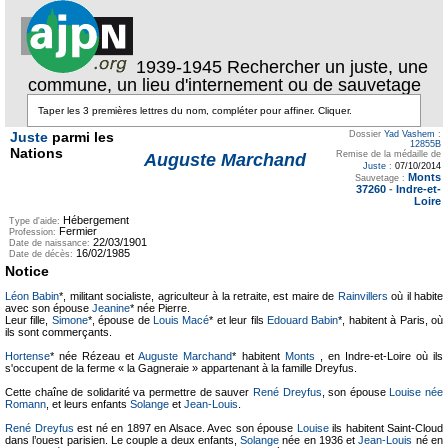
1939-1945 Rechercher un juste, une
commune, un lieu d'internement ou de sauvetage
Juste
parmi les
Dossier
Yad Vashem
:
12855B
Nations
Remise de la médaille de
Auguste Marchand
Juste
:
07/10/2014
Monts
Sauvetage :
37260
-
Indre-et-
Loire
Hébergement
Type d'aide:
Fermier
Profession:
22/03/1901
Date de naissance:
16/02/1985
Date de décès:
Notice
Léon Babin
*, militant socialiste, agriculteur à la retraite, est maire de
Rainvillers
où il habite
avec son épouse
Jeanine
* née Pierre.
Leur fille,
Simone
*, épouse de
Louis Macé
* et leur fils
Edouard Babin
*, habitent à Paris, où
ils sont commerçants.
Hortense
* née Rézeau et
Auguste Marchand
* habitent
Monts
, en Indre-et-Loire où ils
s'occupent de la ferme « la Gagneraie » appartenant à la famille Dreyfus.
Cette chaîne de solidarité va permettre de sauver
René Dreyfus
, son épouse
Louise née
Romann
, et leurs enfants
Solange
et
Jean-Louis
.
René Dreyfus
est né en 1897 en Alsace. Avec son épouse
Louise
ils habitent Saint-Cloud
dans l’ouest parisien. Le couple a deux enfants,
Solange
née en 1936 et
Jean-Louis
né en