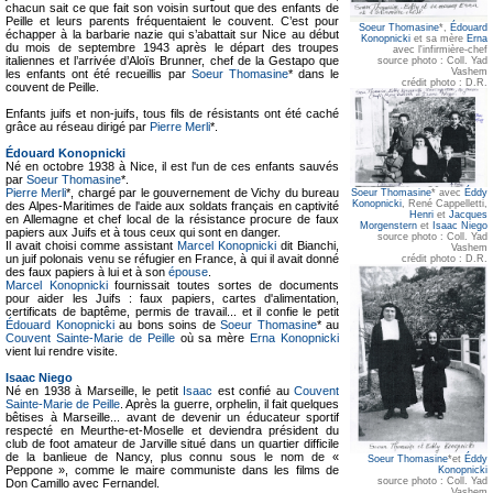
chacun sait ce que fait son voisin surtout que des enfants de
Peille et leurs parents fréquentaient le couvent. C’est pour
Soeur Thomasine
*,
Édouard
échapper à la barbarie nazie qui s’abattait sur Nice au début
Konopnicki
et sa mère
Erna
du mois de septembre 1943 après le départ des troupes
avec l'infirmière-chef
italiennes et l’arrivée d’Aloïs Brunner, chef de la Gestapo que
source photo : Coll. Yad
Vashem
les enfants ont été recueillis par
Soeur Thomasine
* dans le
crédit photo : D.R.
couvent de Peille.
Enfants juifs et non-juifs, tous fils de résistants ont été caché
grâce au réseau dirigé par
Pierre Merli
*.
Édouard Konopnicki
Né en octobre 1938 à Nice, il est l'un de ces enfants sauvés
par
Soeur Thomasine
*.
Pierre Merli
*, chargé par le gouvernement de Vichy du bureau
Soeur Thomasine
* avec
Éddy
Konopnicki
, René Cappelletti,
des Alpes-Maritimes de l'aide aux soldats français en captivité
Henri
et
Jacques
en Allemagne et chef local de la résistance procure de faux
Morgenstern
et
Isaac Niego
papiers aux Juifs et à tous ceux qui sont en danger.
source photo : Coll. Yad
Il avait choisi comme assistant
Marcel Konopnicki
dit Bianchi,
Vashem
un juif polonais venu se réfugier en France, à qui il avait donné
crédit photo : D.R.
des faux papiers à lui et à son
épouse
.
Marcel Konopnicki
fournissait toutes sortes de documents
pour aider les Juifs : faux papiers, cartes d'alimentation,
certificats de baptême, permis de travail... et il confie le petit
Édouard Konopnicki
au bons soins de
Soeur Thomasine
* au
Couvent Sainte-Marie de Peille
où sa mère
Erna Konopnicki
vient lui rendre visite.
Isaac Niego
Né en 1938 à Marseille, le petit
Isaac
est confié au
Couvent
Sainte-Marie de Peille
. Après la guerre, orphelin, il fait quelques
bêtises à Marseille... avant de devenir un éducateur sportif
respecté en Meurthe-et-Moselle et deviendra président du
club de foot amateur de Jarville situé dans un quartier difficile
de la banlieue de Nancy, plus connu sous le nom de «
Soeur Thomasine
*et
Éddy
Peppone », comme le maire communiste dans les films de
Konopnicki
source photo : Coll. Yad
Don Camillo avec Fernandel.
Vashem