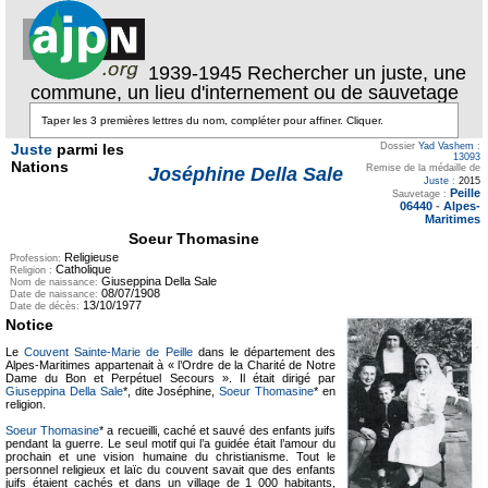
1939-1945 Rechercher un juste, une
commune, un lieu d'internement ou de sauvetage
Juste
parmi les
Dossier
Yad Vashem
:
13093
Nations
Remise de la médaille de
Joséphine Della Sale
Juste
:
2015
Peille
Sauvetage :
06440
-
Alpes-
Maritimes
Soeur Thomasine
Religieuse
Profession:
Catholique
Religion :
Giuseppina Della Sale
Nom de naissance:
08/07/1908
Date de naissance:
13/10/1977
Date de décès:
Notice
Le
Couvent Sainte-Marie de Peille
dans le département des
Alpes-Maritimes appartenait à « l’Ordre de la Charité de Notre
Dame du Bon et Perpétuel Secours ». Il était dirigé par
Giuseppina Della Sale
*, dite Joséphine,
Soeur Thomasine
* en
religion.
Soeur Thomasine
* a recueilli, caché et sauvé des enfants juifs
pendant la guerre. Le seul motif qui l’a guidée était l’amour du
prochain et une vision humaine du christianisme. Tout le
personnel religieux et laïc du couvent savait que des enfants
juifs étaient cachés et dans un village de 1 000 habitants,