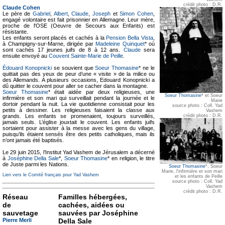
crédit photo : D.R.
Claude Cohen
Le père de
Gabriel
,
Albert
,
Claude
,
Joseph
et
Simon Cohen
,
engagé volontaire est fait prisonnier en Allemagne. Leur mère,
proche de l'OSE (Oeuvre de Secours aux Enfants) est
résistante.
Les enfants seront placés et cachés à la
Pension Bella Vista
,
à Champigny-sur-Marne, dirigée par
Madeleine Quinquet
* où
sont cachés 17 jeunes juifs de 8 à 12 ans.
Claude
sera
ensuite envoyé au
Couvent Sainte-Marie de Peille
.
Édouard Konopnicki
se souvient que
Soeur Thomasine
* ne le
quittait pas des yeux de peur d’une « visite » de la milice ou
des Allemands. A plusieurs occasions, Edouard Konopnicki a
dû quitter le couvent pour aller se cacher dans la montagne.
Soeur Thomasine
* était aidée par deux religieuses, une
Soeur Thomasine
* et Soeur
infirmière et son mari qui surveillait pendant la journée et le
Marie
dortoir pendant la nuit. La vie quotidienne consistait pour les
source photo : Coll. Yad
petits à dessiner. Les religieuses faisaient la classe aux
Vashem
grands. Les enfants se promenaient, toujours surveillés,
crédit photo : D.R.
jamais seuls. L’église jouxtait le couvent. Les enfants juifs
sortaient pour assister à la messe avec les gens du village,
puisqu’ils étaient sensés être des petits catholiques, mais ils
n’ont jamais été baptisés.
Le 29 juin 2015, l’Institut Yad Vashem de Jérusalem a décerné
à
Joséphine Della Sale
*,
Soeur Thomasine
* en religion, le titre
de Juste parmi les Nations.
Soeur Thomasine
*, Soeur
Marie, l'infirmière et son mari
Lien vers le Comité français pour Yad Vashem
et les enfants de Peille
source photo : Coll. Yad
Vashem
crédit photo : D.R.
Réseau
Familles hébergées,
de
cachées, aidées ou
sauvetage
sauvées par Joséphine
Pierre Merli
Della Sale