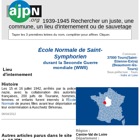
1939-1945 Rechercher un juste, une
commune, un lieu d'internement ou de sauvetage
École Normale de Saint-
Texte pour ecartement
lateral
Commune :
Symphorien
37000 Tours(Saint-
Etienne-Extra)
durant la Seconde Guerre
(Beaumont-lès-
mondiale (WWII)
Lieu
Tours)
Sous-préfecture : Tours
d'internement
-
Indre et Loire
Histoire
Les 15 et 16 juillet 1942, arrêtés par la police
nazie, avec la collaboration des autorités
françaises, 200 juifs de Touraine, hommes,
femmes et enfants furent internés à l'
École
Normale
de jeunes filles avant leur déportation et
leur extermination à Auschwitz Birkenau.
08/04/2012
Région :
Centre-Val de Loire
Autres articles parus dans le site
Département :