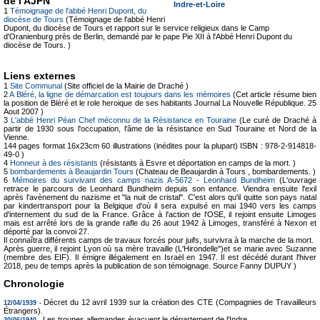
de l'AJPN
Indre-et-Loire
1
Témoignage de l'abbé Henri Dupont, du
diocèse de Tours
(Témoignage de l'abbé Henri
Dupont, du diocèse de Tours et rapport sur le service religieux dans le Camp
d'Oranienburg près de Berlin, demandé par le pape Pie XII à l'Abbé Henri Dupont du
diocèse de Tours. )
Liens externes
1
Site Communal
(Site officiel de la Mairie de Draché )
2
A Bléré, la ligne de démarcation est toujours dans les mémoires
(Cet article résume bien
la position de Bléré et le role heroique de ses habitants Journal La Nouvelle République. 25
Aout 2007 )
3
L'abbé Henri Péan Chef méconnu de la Résistance en Touraine
(Le curé de Draché à
partir de 1930 sous l'occupation, l'âme de la résistance en Sud Touraine et Nord de la
Vienne.
144 pages format 16x23cm 60 illustrations (inédites pour la plupart) ISBN : 978-2-914818-
49-0 )
4
Honneur à des résistants
(résistants à Esvre et déportation en camps de la mort. )
5
bombardements à Beaujardin Tours
(Chateau de Beaujardin à Tours , bombardements. )
6
Mémoires du survivant des camps nazis A-5672 - Leonhard Bundheim
(L'ouvrage
retrace le parcours de Leonhard Bundheim depuis son enfance. Viendra ensuite l'exil
après l'avènement du nazisme et "la nuit de cristal". C'est alors qu'il quitte son pays natal
par kindertransport pour la Belgique d'où il sera expulsé en mai 1940 vers les camps
d'internement du sud de la France. Grâce à l'action de l'OSE, il rejoint ensuite Limoges
mais est arrêté lors de la grande rafle du 26 aout 1942 à Limoges, transféré à Nexon et
déporté par la convoi 27.
Il connaîtra différents camps de travaux forcés pour juifs, survivra à la marche de la mort.
Après guerre, il rejoint Lyon où sa mère travaille (L'Hirondelle")et se marie avec Suzanne
(membre des EIF). Il émigre illégalement en Israël en 1947. Il est décédé durant l'hiver
2018, peu de temps après la publication de son témoignage. Source Fanny DUPUY )
Chronologie
Décret du 12 avril 1939 sur la création des CTE (Compagnies de Travailleurs
12/04/1939 -
Étrangers).
Les troupes allemandes évacuent le département de l'Indre.
30/06/1940 -