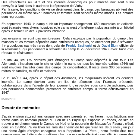
Des réfractaires au STO et des internés économiques pour marché noir sont aussi
envoyés à Noé dans le cadre de la répression de Vichy.
Par la suite, les conditions de vie se détériorent dans le camp. Les baraques abritent des
personnes du même sexe : hommes et femmes sont séparés même mariés. Les enfants
sont regroupés.
En septembre 1943, le camp subit un important changement. 650 incurables et vieillards
sont évacués vers divers hospices et le camp n’est officiellement plus assimilé à un hôpital
après la fermeture des 7 pavillons infirmerie.
Les évasions ne sont pas nombreuses. Cela s’explique par la population du camp : les
malades et les familles séparées dans différentes baraques, ne cherchent pas à s’évader.
Il y a quelques cas très rares dont celui de
Freddy Szpilfogiel
et de
David Blum
officier de
la résistance, qui parviennent à s'évader du camp le 29 décembre 1943, avec l’aide d’un
réseau de résistance.
En mai 44, les 175 derniers juifs étrangers du camp sont déportés à leur tour. Les
Allemands s’installent sur le site et vident le camp de tous les internés valides (244) qui
sont envoyés travailler dans des camps de concentration. Il reste alors 306 personnes :
mères de familles, mutilés et malades.
Le 19 août 1944, après le départ des Allemands, les maquisards libèrent les derniers
internés. Le camp devient alors un lieu de détention des Français présumés
collaborateurs dans l’attente de leur jugement, c’est-à-dire sous contrôle judiciaire, puis
des personnes condamnées provenant de différents camps. Il ferme définitivement en
1947.
05/08/2010
Devoir de mémoire
J'avais environ six,sept ans lorsque avec mes parents et mes frères, nous habitions une
ferme dans un hameau proche du Lieu dit La Pujole qui s'appelle le Pradas, ce site se
trouve à mi chemin entre le Camps de Noé et la poudrerie de Mauzac/Le Fauga , c'était
donc en 1950/51, j'ai vu lever les rails du chemin de fer qui reliait les deux sites , un jour
une dame âgée d'origine espagnole nous l'appelions La Pétra , cette famille était tout
comme nous les Italiens de conditions plus que modeste elle était donc allé récupérer des