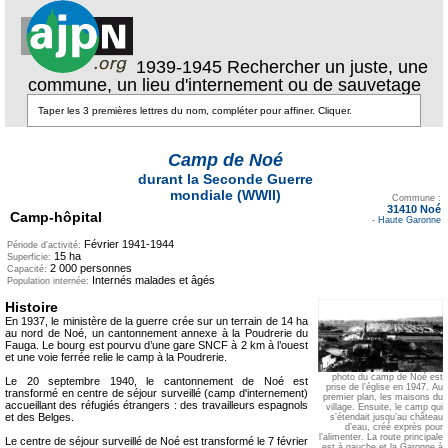
1939-1945 Rechercher un juste, une
commune, un lieu d'internement ou de sauvetage
Camp de Noé
durant la Seconde Guerre
Texte pour ecartement
mondiale (WWII)
lateral
Commune :
31410 Noé
Camp-hôpital
-
Haute Garonne
Février 1941-1944
Période d'activité:
15 ha
Superficie:
2 000 personnes
Capacité:
Internés malades et âgés
Population internée:
Histoire
En 1937, le ministère de la guerre crée sur un terrain de 14 ha
au nord de Noé, un cantonnement annexe à la Poudrerie du
Fauga. Le bourg est pourvu d’une gare SNCF à 2 km à l’ouest
et une voie ferrée relie le camp à la Poudrerie.
photo du camp de Noé est
Le 20 septembre 1940, le cantonnement de Noé est
prise de l’église en 1947. Au
transformé en centre de séjour surveillé (camp d'internement)
premier plan, les maisons du
accueillant des réfugiés étrangers : des travailleurs espagnols
village. Ensuite, le camp qui
et des Belges.
s’étendait jusqu’au château
d’eau, créé exprès pour
l’alimenter. La route principale
Le centre de séjour surveillé de Noé est transformé le 7 février
est à gauche et la Garonne à