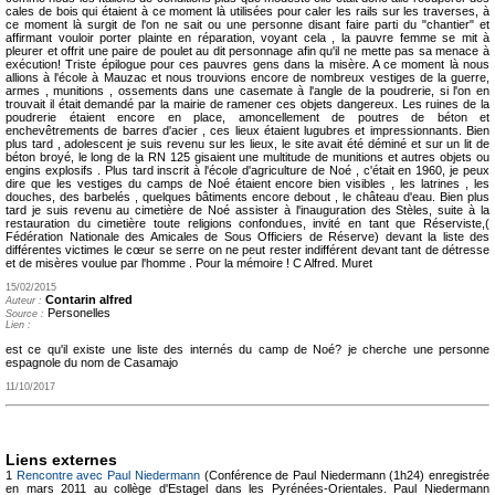
cales de bois qui étaient à ce moment là utilisées pour caler les rails sur les traverses, à
ce moment là surgit de l'on ne sait ou une personne disant faire parti du "chantier" et
affirmant vouloir porter plainte en réparation, voyant cela , la pauvre femme se mit à
pleurer et offrit une paire de poulet au dit personnage afin qu'il ne mette pas sa menace à
exécution! Triste épilogue pour ces pauvres gens dans la misère. A ce moment là nous
allions à l'école à Mauzac et nous trouvions encore de nombreux vestiges de la guerre,
armes , munitions , ossements dans une casemate à l'angle de la poudrerie, si l'on en
trouvait il était demandé par la mairie de ramener ces objets dangereux. Les ruines de la
poudrerie étaient encore en place, amoncellement de poutres de béton et
enchevêtrements de barres d'acier , ces lieux étaient lugubres et impressionnants. Bien
plus tard , adolescent je suis revenu sur les lieux, le site avait été déminé et sur un lit de
béton broyé, le long de la RN 125 gisaient une multitude de munitions et autres objets ou
engins explosifs . Plus tard inscrit à l'école d'agriculture de Noé , c'était en 1960, je peux
dire que les vestiges du camps de Noé étaient encore bien visibles , les latrines , les
douches, des barbelés , quelques bâtiments encore debout , le château d'eau. Bien plus
tard je suis revenu au cimetière de Noé assister à l'inauguration des Stèles, suite à la
restauration du cimetière toute religions confondues, invité en tant que Réserviste,(
Fédération Nationale des Amicales de Sous Officiers de Réserve) devant la liste des
différentes victimes le cœur se serre on ne peut rester indifférent devant tant de détresse
et de misères voulue par l'homme . Pour la mémoire ! C Alfred. Muret
15/02/2015
Contarin alfred
Auteur :
Personelles
Source :
Lien :
est ce qu'il existe une liste des internés du camp de Noé? je cherche une personne
espagnole du nom de Casamajo
11/10/2017
Liens externes
1
Rencontre avec Paul Niedermann
(Conférence de Paul Niedermann (1h24) enregistrée
en mars 2011 au collège d'Estagel dans les Pyrénées-Orientales. Paul Niedermann