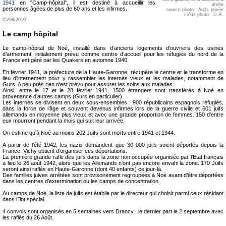
1941
en "Camp-hôpital", il est destiné à accueillir les
droite
personnes âgées de plus de 60 ans et les infirmes.
source photo : Arch. privée
crédit photo : D.R.
05/08/2010
Le camp hôpital
Le camp-hôpital de Noé, installé dans d’anciens logements d’ouvriers des usines
d’armement, initialement prévu comme centre d’accueil pour les réfugiés du nord de la
France est géré par les Quakers en automne 1940.
En février 1941, la préfecture de la Haute-Garonne, récupère le centre et le transforme en
lieu d'internement pour y rassembler les internés vieux et les malades, notamment de
Gurs. A peu près rien n'est prévu pour assurer les soins aux malades.
Ainsi, entre le 17 et le 28 février 1941, 1500 étrangers sont transférés à Noé en
provenance d’autres camps (Gurs en particulier).
Les internés se divisent en deux sous-ensembles : 900 républicains espagnols réfugiés,
dans la force de l’âge et souvent devenus infirmes lors de la guerre civile et 601 juifs
allemands en moyenne plus vieux et avec une grande proportion de femmes. 150 d'entre
eux mourront pendant la mois qui suit leur arrivée.
On estime qu'à Noé au moins 202 Juifs sont morts entre 1941 et 1944.
A partir de l’été 1942, les nazis demandent que 30 000 juifs soient déportés depuis la
France. Vichy obtient d’organiser ces déportations.
La première grande rafle des juifs dans la zone non occupée organisée par l’État français
a lieu le 26 août 1942, alors que les Allemands n’ont pas encore envahi la zone. 170 Juifs
seront ainsi raflés en Haute-Garonne (dont 40 enfants) ce jour-là.
Des familles juives arrêtées sont provisoirement regroupées à Noé avant d’être déportées
dans les centres d’extermination ou les camps de concentration.
Au camps de Noé, la liste de juifs est établie par le directeur qui choisit parmi ceux résidant
dans l’îlot spécial.
4 convois sont organisés en 5 semaines vers Drancy : le dernier part le 2 septembre avec
les raflés du 26 Août.