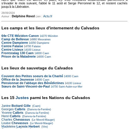
s’évader le mois suivant, l'abbé le 11 août et Serge Perronnel le 12, et restent cachés
jusqu’à la Libération.
28/09/2024
Delphine Revol
Actu.fr
Auteur :
Lien :
Les camps et les lieux d'internement du Calvados
64e CTE Mézidon-Canon
14270
Mézidon
Camp de Bellevue
14960
Meuvaines
Centre Dampierre
14350
Dampierre
Centre Falaise
14700
Falaise
Centre Lisieux
14100
Lisieux
Frontstalag 130 Caen
14000
Caen
Prison de la Maladrerie
14000
Caen
Les lieux de sauvetage du Calvados
Couvent des Petites soeurs de la Charité
14000
Caen
Office de la Jeunesse
14000
Caen
Pensionnat de l'abbaye des Bénédictines
14100
Lisieux
Sœurs de Saint-Vincent-de-Paul
14750
Saint-Aubin-sur-Mer
Les 15
Justes
parmi les Nations du Calvados
Janine
Boitard Gille
(Caen)
Georges
Calbris
(Danvou-la-Ferrière)
Yvonne
Calbris
(Danvou-la-Ferrière)
Henri
Calbris
(Danvou-la-Ferrière)
Charles
Chevassus
(Le Mesnil-Mauger)
Louise
Chevassus
(Le Mesnil-Mauger)
Madeleine
Lacroix Herbert
(Vire)