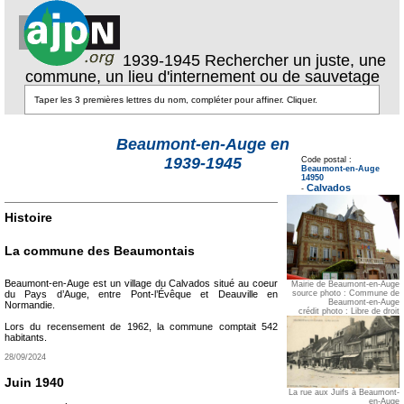
1939-1945 Rechercher un juste, une
commune, un lieu d'internement ou de sauvetage
Beaumont-en-Auge en
Texte pour ecartement
lateral
1939-1945
Code postal :
Beaumont-en-Auge
Texte pour
14950
ecartement lateral
Calvados
-
Histoire
La commune des Beaumontais
Beaumont-en-Auge est un village du Calvados situé au coeur
Mairie de Beaumont-en-Auge
source photo : Commune de
du Pays d’Auge, entre Pont-l’Évêque et Deauville en
Beaumont-en-Auge
Normandie.
crédit photo : Libre de droit
Lors du recensement de 1962, la commune comptait 542
habitants.
28/09/2024
Juin 1940
La rue aux Juifs à Beaumont-
en-Auge