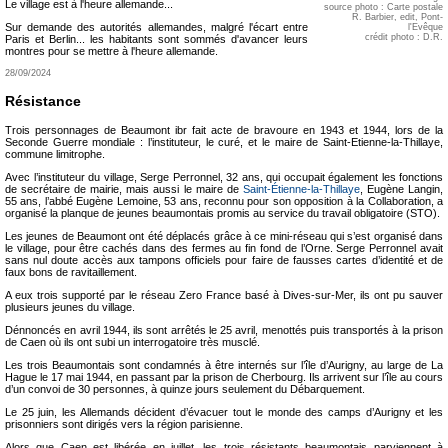
Le village est à l'heure allemande...
source photo : Carte postale
R. Barbier, edit, Pont-
Sur demande des autorités allemandes, malgré l'écart entre
l'Evêque
crédit photo : D.R.
Paris et Berlin... les habitants sont sommés d'avancer leurs
montres pour se mettre à l'heure allemande.
28/09/2024
Résistance
Trois personnages de Beaumont ibr fait acte de bravoure en 1943 et 1944, lors de la
Seconde Guerre mondiale : l’instituteur, le curé, et le maire de Saint-Etienne-la-Thillaye,
commune limitrophe.
Avec l’instituteur du village, Serge Perronnel, 32 ans, qui occupait également les fonctions
de secrétaire de mairie, mais aussi le maire de
Saint-Étienne-la-Thillaye
, Eugène Langin,
55 ans, l’abbé Eugène Lemoine, 53 ans, reconnu pour son opposition à la Collaboration, a
organisé la planque de jeunes beaumontais promis au service du travail obligatoire (STO).
Les jeunes de Beaumont ont été déplacés grâce à ce mini-réseau qui s’est organisé dans
le village, pour être cachés dans des fermes au fin fond de l’Orne. Serge Perronnel avait
sans nul doute accès aux tampons officiels pour faire de fausses cartes d’identité et de
faux bons de ravitaillement.
A eux trois supporté par le réseau Zero France basé à Dives-sur-Mer, ils ont pu sauver
plusieurs jeunes du village.
Dénnoncés en avril 1944, ils sont arrêtés le 25 avril, menottés puis transportés à la prison
de Caen où ils ont subi un interrogatoire très musclé.
Les trois Beaumontais sont condamnés à être internés sur l’île d’Aurigny, au large de La
Hague le 17 mai 1944, en passant par la prison de Cherbourg. Ils arrivent sur l’île au cours
d’un convoi de 30 personnes, à quinze jours seulement du Débarquement.
Le 25 juin, les Allemands décident d’évacuer tout le monde des camps d’Aurigny et les
prisonniers sont dirigés vers la région parisienne.
Alors que Caen est libérée en juillet, les trois résistants beaumontais parviennent à