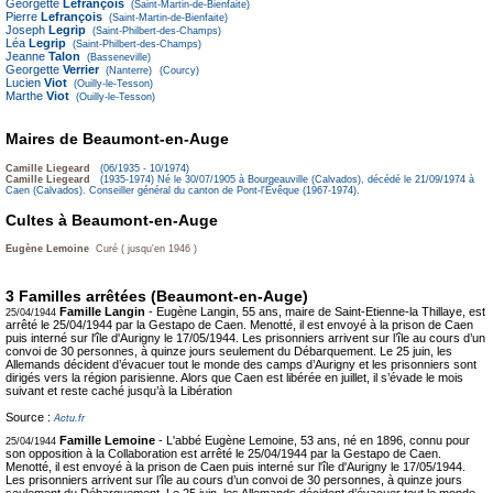
Georgette
Lefrançois
(Saint-Martin-de-Bienfaite)
Pierre
Lefrançois
(Saint-Martin-de-Bienfaite)
Joseph
Legrip
(Saint-Philbert-des-Champs)
Léa
Legrip
(Saint-Philbert-des-Champs)
Jeanne
Talon
(Basseneville)
Georgette
Verrier
(Nanterre)
(Courcy)
Lucien
Viot
(Ouilly-le-Tesson)
Marthe
Viot
(Ouilly-le-Tesson)
Maires de Beaumont-en-Auge
Camille Liegeard
(06/1935 - 10/1974)
Camille Liegeard
(1935-1974) Né le 30/07/1905 à Bourgeauville (Calvados), décédé le 21/09/1974 à
Caen (Calvados). Conseiller général du canton de Pont-l'Évêque (1967-1974).
Cultes à Beaumont-en-Auge
Eugène Lemoine
Curé ( jusqu'en 1946 )
3 Familles arrêtées (Beaumont-en-Auge)
Famille Langin
- Eugène Langin, 55 ans, maire de Saint-Etienne-la Thillaye, est
25/04/1944
arrêté le 25/04/1944 par la Gestapo de Caen. Menotté, il est envoyé à la prison de Caen
puis interné sur l'île d'Aurigny le 17/05/1944. Les prisonniers arrivent sur l’île au cours d’un
convoi de 30 personnes, à quinze jours seulement du Débarquement. Le 25 juin, les
Allemands décident d’évacuer tout le monde des camps d’Aurigny et les prisonniers sont
dirigés vers la région parisienne. Alors que Caen est libérée en juillet, il s’évade le mois
suivant et reste caché jusqu’à la Libération
Source :
Actu.fr
Famille Lemoine
- L'abbé Eugène Lemoine, 53 ans, né en 1896, connu pour
25/04/1944
son opposition à la Collaboration est arrêté le 25/04/1944 par la Gestapo de Caen.
Menotté, il est envoyé à la prison de Caen puis interné sur l'île d'Aurigny le 17/05/1944.
Les prisonniers arrivent sur l’île au cours d’un convoi de 30 personnes, à quinze jours