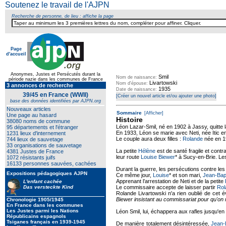
Soutenez le travail de l'AJPN
Recherche de personne, de lieu : affiche la page
Page
d'accueil
Texte pour ecartement lateral
Anonymes, Justes et Persécutés durant la
Smil
Nom de naissance:
période nazie dans les communes de France
Livartowski
Nom d'épouse:
3 annonces de recherche
1935
Date de naissance:
39/45 en France (WWII)
[Créer un nouvel article et/ou ajouter une photo]
base des données identifiées par AJPN.org
Nouveaux articles
Sommaire
[Afficher]
Une page au hasard
Histoire
38080 noms de commune
Léon Lazar-Smil, né en 1902 à Jassy, quitte l
95 départements et l'étranger
En 1933, Léon se marie avec Neti, née Itic en
1231 lieux d'internement
Le couple aura deux filles :
Rolande
née en 1
744 lieux de sauvetage
33 organisations de sauvetage
La petite
Hélène
est de santé fragile et con
4381 Justes de France
leur route
Louise Biewer
* à Sucy-en-Brie. Le
1072 résistants juifs
16133 personnes sauvées, cachées
Durant la guerre, les persécutions contre les J
Expositions pédagogiques AJPN
Ce même jour,
Louise
* et son mari,
Jean-Bap
Apprenant l’arrestation de Neti et de la petite
L'enfant cachée
Das versteckte Kind
Le commissaire accepte de laisser partir
Rol
Rolande Livartowski n'a rien oublié de cet
Biewer insistant au commissariat pour qu'on no
Chronologie 1905/1945
En France dans les communes
Les Justes parmi les Nations
Léon Smil, lui, échappera aux rafles jusqu'en
Républicains espagnols
Tsiganes français en 1939-1945
De manière totalement désintéressée,
Jean-