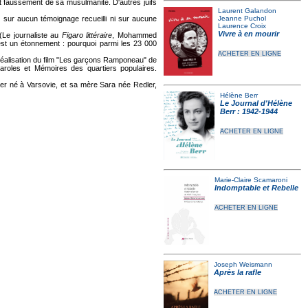
ant faussement de sa musulmanité. D'autres juifs
Laurent Galandon
 sur aucun témoignage recueilli ni sur aucune
Jeanne Puchol
Laurence Croix
Vivre à en mourir
Le journaliste au
Figaro littéraire
, Mohammed
t est un étonnement : pourquoi parmi les 23 000
ACHETER EN LIGNE
éalisation du film "Les garçons Ramponeau" de
 Paroles et Mémoires des quartiers populaires.
er né à Varsovie, et sa mère Sara née Redler,
Hélène Berr
Le Journal d'Hélène
Berr : 1942-1944
ACHETER EN LIGNE
Marie-Claire Scamaroni
Indomptable et Rebelle
ACHETER EN LIGNE
Joseph Weismann
Après la rafle
ACHETER EN LIGNE