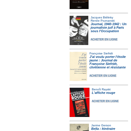
Jacques Biélinky
Renée Poznanski
Journal, 1940-1942 : Un
journaliste juif à Paris
sous l'Occupation
ACHETER EN LIGNE
Françoise Siefridt
J'ai voulu porter l'étoile
jaune : Journal de
Françoise Siefridt,
chrétienne et résistante
ACHETER EN LIGNE
Benoît Rayski
L'affiche rouge
ACHETER EN LIGNE
Janine Gerson
Bella : Itinéraire