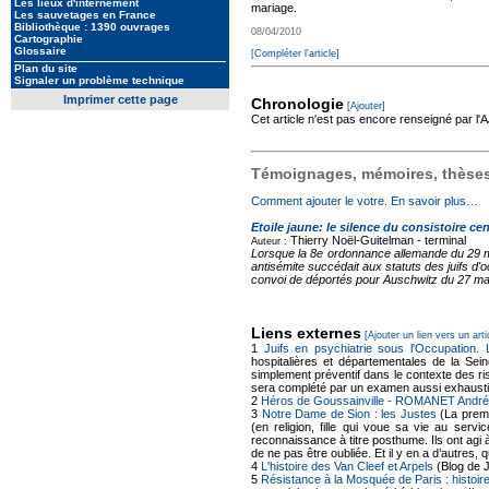
Les lieux d'internement
mariage.
Les sauvetages en France
Bibliothèque : 1390 ouvrages
08/04/2010
Cartographie
Glossaire
[Compléter l'article]
Plan du site
Signaler un problème technique
Imprimer cette page
Chronologie
[Ajouter]
Cet article n'est pas encore renseigné par l
Témoignages, mémoires, thèses,
Comment ajouter le votre. En savoir plus…
Etoile jaune: le silence du consistoire cen
Thierry Noël-Guitelman -
terminal
Auteur :
Lorsque la 8e ordonnance allemande du 29 mai
antisémite succédait aux statuts des juifs d'
convoi de déportés pour Auschwitz du 27 mars
Liens externes
[Ajouter un lien vers un arti
1
Juifs en psychiatrie sous l'Occupation.
hospitalières et départementales de la Sei
simplement préventif dans le contexte des ris
sera complété par un examen aussi exhausti
2
Héros de Goussainville - ROMANET André
3
Notre Dame de Sion : les Justes
(La premi
(en religion, fille qui voue sa vie au se
reconnaissance à titre posthume. Ils ont agi 
de ne pas être oubliée. Et il y en a d’autres
4
L'histoire des Van Cleef et Arpels
(Blog de 
5
Résistance à la Mosquée de Paris : histoire