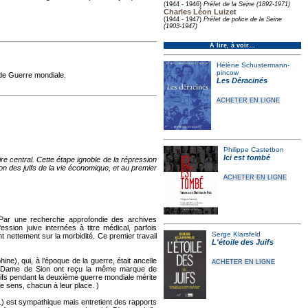
(1944 - 1946)
Préfet de la Seine (1892-1971)
Charles Léon Luizet
(1944 - 1947)
Préfet de police de la Seine
(1903-1947)
À lire, à voir…
Hélène Schustermann-
pincow
nde Guerre mondiale.
Les Déracinés
ACHETER EN LIGNE
Philippe Castetbon
Ici est tombé
e central. Cette étape ignoble de la répression
on des juifs de la vie économique, et au premier
ACHETER EN LIGNE
Par une recherche approfondie des archives
sion juive internées à titre médical, parfois
Serge Klarsfeld
t nettement sur la morbidité. Ce premier travail
L'étoile des Juifs
e), qui, à l’époque de la guerre, était ancelle
ACHETER EN LIGNE
otre-Dame de Sion ont reçu la même marque de
Juifs pendant la deuxième guerre mondiale mérite
me sens, chacun à leur place. )
) est sympathique mais entretient des rapports