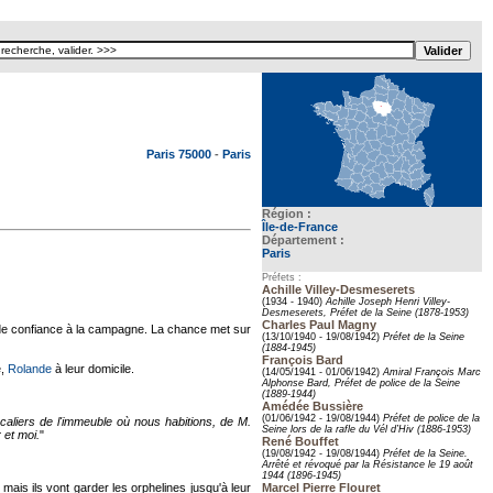
Texte pour ecartement lateral
Paris 75000
-
Paris
Région :
Île-de-France
Département :
Paris
Préfets :
Achille Villey-Desmeserets
(1934 - 1940)
Achille Joseph Henri Villey-
Desmeserets, Préfet de la Seine (1878-1953)
Charles Paul Magny
 de confiance à la campagne. La chance met sur
(13/10/1940 - 19/08/1942)
Préfet de la Seine
(1884-1945)
François Bard
e,
Rolande
à leur domicile.
(14/05/1941 - 01/06/1942)
Amiral François Marc
Alphonse Bard, Préfet de police de la Seine
(1889-1944)
Amédée Bussière
(01/06/1942 - 19/08/1944)
Préfet de police de la
aliers de l'immeuble où nous habitions, de M.
Seine lors de la rafle du Vél d’Hiv (1886-1953)
 et moi.
"
René Bouffet
(19/08/1942 - 19/08/1944)
Préfet de la Seine.
Arrêté et révoqué par la Résistance le 19 août
1944 (1896-1945)
mais ils vont garder les orphelines jusqu'à leur
Marcel Pierre Flouret