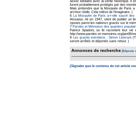
assez lointains avec la vérité historique. Il
furent probablement protégés par des membr
Mais prétendre que la Mosquée de Paris a a
archive réelle. Cela relève de l'imaginaire. )
6
La Mosquée de Paris a-t-elle sauvé des 
Aïssaoui, né en 1947, vient de publier un li
«justes parmi les nations» gravés sur le mé
7
Paroles et Mémoires des quartiers populair
Patrice Spadoni, ou ils racontent leur vie 
http://www.paroles-et-memoires.org/jan08/me
8
Les grands entretiens : Simon Liwerant
(T
seront arrêtés et déportés sans retour. )
Annonces de recherche
[Déposer 
[Signaler que le contenu de cet article v