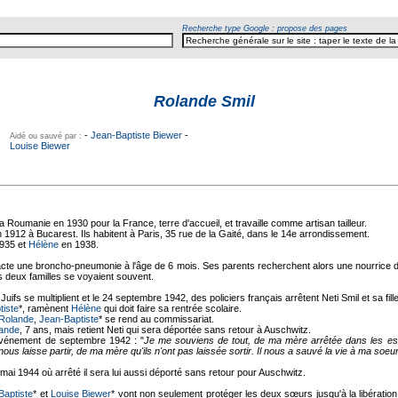
Recherche type Google : propose des pages
Rolande Smil
-
Jean-Baptiste Biewer
-
Aidé ou sauvé par :
Louise Biewer
a Roumanie en 1930 pour la France, terre d'accueil, et travaille comme artisan tailleur.
 1912 à Bucarest. Ils habitent à Paris, 35 rue de la Gaité, dans le 14e arrondissement.
935 et
Hélène
en 1938.
tracte une broncho-pneumonie à l'âge de 6 mois. Ses parents recherchent alors une nourrice
s deux familles se voyaient souvent.
uifs se multiplient et le 24 septembre 1942, des policiers français arrêtent Neti Smil et sa fill
tiste
*, ramènent
Hélène
qui doit faire sa rentrée scolaire.
Rolande
,
Jean-Baptiste
* se rend au commissariat.
ande
, 7 ans, mais retient Neti qui sera déportée sans retour à Auschwitz.
 événement de septembre 1942 : "
Je me souviens de tout, de ma mère arrêtée dans les esc
us laisse partir, de ma mère qu'ils n'ont pas laissée sortir. Il nous a sauvé la vie à ma soeur
 mai 1944 où arrêté il sera lui aussi déporté sans retour pour Auschwitz.
Baptiste
* et
Louise Biewer
* vont non seulement protéger les deux sœurs jusqu'à la libération 