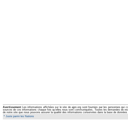
Avertissement
Les informations affichées sur le site de ajpn.org sont fournies par les personnes qui c
sources de ces informations chaque fois qu'elles nous sont communiquées. Toutes les demandes de rectifi
de notre site que nous pouvons assurer la qualité des informations conservées dans la base de données 
* Juste parmi les Nations