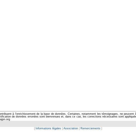
ontribuent à l'enrichissement de la base de données. Certaines, notamment les témoignages, ne peuvent êtr
cation de données erronées sont bienvenues et, dans ce cas, les corrections nécessaires sont appliquées d
ajpn.org
|
Informations légales
|
Association
|
Remerciements
|