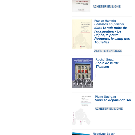
ACHETER EN LIGNE
France Hamelin
Femmes en prison
dans la nuit noire de
l'occupation - Le
Dépôt, la petite
Roquette, le camp des
Tourelles
ACHETER EN LIGNE
Rachel Ségal
Ecole de la rue
Tlemcen
Pierre Sudreau
Sans se départir de soi
ACHETER EN LIGNE
Roselyne Bosch