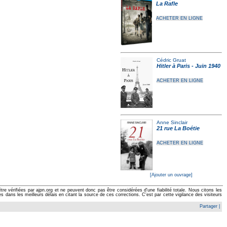
La Rafle
ACHETER EN LIGNE
Cédric Gruat
Hitler à Paris - Juin 1940
ACHETER EN LIGNE
Anne Sinclair
21 rue La Boétie
ACHETER EN LIGNE
[Ajouter un ouvrage]
e vérifiées par ajpn.org et ne peuvent donc pas être considérées d'une fiabilité totale. Nous citons les
ans les meilleurs délais en citant la source de ces corrections. C'est par cette vigilance des visiteurs
Partager
|