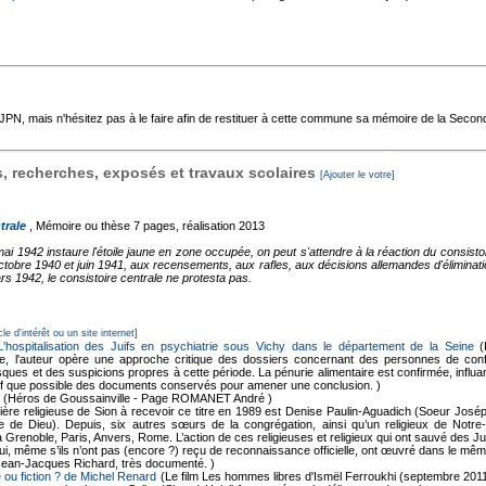
'AJPN, mais n'hésitez pas à le faire afin de restituer à cette commune sa mémoire de la Seco
 recherches, exposés et travaux scolaires
[Ajouter le votre]
trale
, Mémoire ou thèse
7 pages, réalisation 2013
 1942 instaure l'étoile jaune en zone occupée, on peut s'attendre à la réaction du consistoir
octobre 1940 et juin 1941, aux recensements, aux rafles, aux décisions allemandes d'éliminati
 1942, le consistoire centrale ne protesta pas.
cle d'intérêt ou un site internet]
 L'hospitalisation des Juifs en psychiatrie sous Vichy dans le département de la Seine
(
ne, l'auteur opère une approche critique des dossiers concernant des personnes de confes
ques et des suspicions propres à cette période. La pénurie alimentaire est confirmée, influan
f que possible des documents conservés pour amener une conclusion. )
(Héros de Goussainville - Page ROMANET André )
ère religieuse de Sion à recevoir ce titre en 1989 est Denise Paulin-Aguadich (Soeur Joséphin
rvice de Dieu). Depuis, six autres sœurs de la congrégation, ainsi qu’un religieux de N
à Grenoble, Paris, Anvers, Rome. L’action de ces religieuses et religieux qui ont sauvé des 
, qui, même s’ils n’ont pas (encore ?) reçu de reconnaissance officielle, ont œuvré dans le mê
Jean-Jacques Richard, très documenté. )
 ou fiction ? de Michel Renard
(Le film Les hommes libres d'Ismël Ferroukhi (septembre 2011