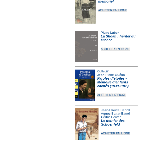
mémoriel
ACHETER EN LIGNE
Pierre Lubek
La Shoah : hériter du
silence
ACHETER EN LIGNE
Collectif
Jean-Pierre Guéno
Paroles d'étoiles -
Mémoire d'enfants
cachés (1939-1945)
ACHETER EN LIGNE
Jean-Claude Bartoll
Agnès Barrat-Bartoll
Cédric Hervan
Le dernier des
Schoenfeld
ACHETER EN LIGNE