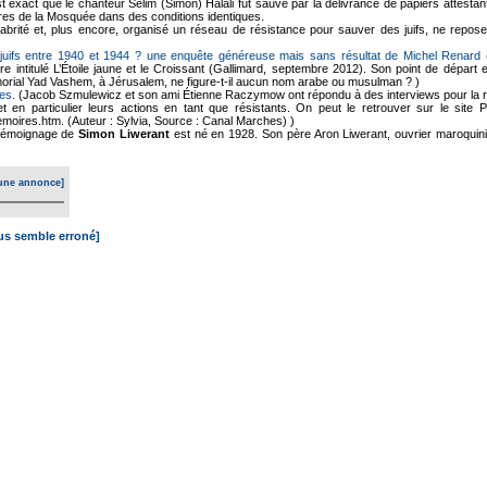
 est exact que le chanteur Selim (Simon) Halali fut sauvé par la délivrance de papiers attest
es de la Mosquée dans des conditions identiques.
brité et, plus encore, organisé un réseau de résistance pour sauver des juifs, ne repose
juifs entre 1940 et 1944 ? une enquête généreuse mais sans résultat de Michel Renard
(
vre intitulé L’Étoile jaune et le Croissant (Gallimard, septembre 2012). Son point de dépar
morial Yad Vashem, à Jérusalem, ne figure-t-il aucun nom arabe ou musulman ? )
es.
(Jacob Szmulewicz et son ami Étienne Raczymow ont répondu à des interviews pour la r
et en particulier leurs actions en tant que résistants. On peut le retrouver sur le site
moires.htm. (Auteur : Sylvia, Source : Canal Marches) )
émoignage de
Simon Liwerant
est né en 1928. Son père Aron Liwerant, ouvrier maroquini
une annonce]
ous semble erroné]