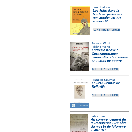
Jean Laloum
Les Juifs dans la
banlieue parisienne
des années 20 aux
années 50
ACHETER EN LIGNE
Zysman Wenig
Hélène Wenig
Lettres à Khayè :
Correspondance
clandestine d'un amour
en temps de guerre
ACHETER EN LIGNE
François Szulman
Le Petit Peintre de
Belleville
ACHETER EN LIGNE
Julien Blanc
Au commencement de
la Résistance : Du côté
du musée de l'Homme
1940-1941