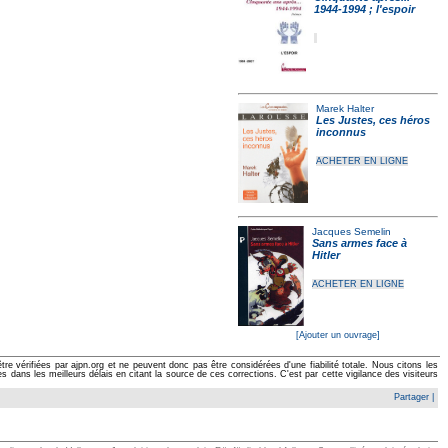
1944-1994 ; l'espoir
Marek Halter
Les Justes, ces héros
inconnus
ACHETER EN LIGNE
Jacques Semelin
Sans armes face à
Hitler
ACHETER EN LIGNE
[Ajouter un ouvrage]
e vérifiées par ajpn.org et ne peuvent donc pas être considérées d'une fiabilité totale. Nous citons les
ans les meilleurs délais en citant la source de ces corrections. C'est par cette vigilance des visiteurs
Partager
|