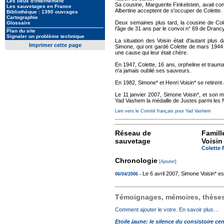
Les lieux d'internement
Sa cousine, Marguerite Finkelstein, avait c
Les sauvetages en France
Albertine acceptent de s'occuper de Colette. Si
Bibliothèque : 1390 ouvrages
Cartographie
Deux semaines plus tard, la cousine de Cole
Glossaire
l'âge de 31 ans par le convoi n° 69 de Dran
Plan du site
Signaler un problème technique
La situation des Voisin était d'autant plu
Imprimer cette page
Simone, qui ont gardé Colette de mars 1944 à
une cause qui leur était chère.
En 1947, Colette, 16 ans, orpheline et traum
n'a jamais oublié ses sauveurs.
En 1982, Simone* et Henri Voisin* se retirent
Le 11 janvier 2007, Simone Voisin*, et son m
Yad Vashem la médaille de Justes parmi les 
Lien vers le Comité français pour Yad Vashem
Réseau de
Famill
sauvetage
Voisin
Colette 
Chronologie
[Ajouter]
Le 6 avril 2007, Simone Voisin* e
06/04/2006 -
Témoignages, mémoires, thèses,
Comment ajouter le votre. En savoir plus…
Etoile jaune: le silence du consistoire cen