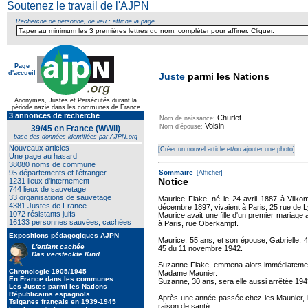
Soutenez le travail de l'AJPN
Recherche de personne, de lieu : affiche la page
Page
d'accueil
Juste
parmi les Nations
Anonymes, Justes et Persécutés durant la
période nazie dans les communes de France
3 annonces de recherche
Churlet
Nom de naissance:
Voisin
Nom d'épouse:
39/45 en France (WWII)
base des données identifiées par AJPN.org
Nouveaux articles
[Créer un nouvel article et/ou ajouter une photo]
Une page au hasard
38080 noms de commune
95 départements et l'étranger
Sommaire
[Afficher]
Notice
1231 lieux d'internement
744 lieux de sauvetage
33 organisations de sauvetage
Maurice Flake, né le 24 avril 1887 à Vilko
4381 Justes de France
décembre 1897, vivaient à Paris, 25 rue de L
1072 résistants juifs
Maurice avait une fille d'un premier mariage
16133 personnes sauvées, cachées
à Paris, rue Oberkampf.
Expositions pédagogiques AJPN
Maurice, 55 ans, et son épouse, Gabrielle, 4
L'enfant cachée
45 du 11 novembre 1942.
Das versteckte Kind
Suzanne Flake, emmena alors immédiatement
Chronologie 1905/1945
Madame Maunier.
En France dans les communes
Suzanne, 30 ans, sera elle aussi arrêtée 194
Les Justes parmi les Nations
Républicains espagnols
Après une année passée chez les Maunier, il f
Tsiganes français en 1939-1945
raison de santé.