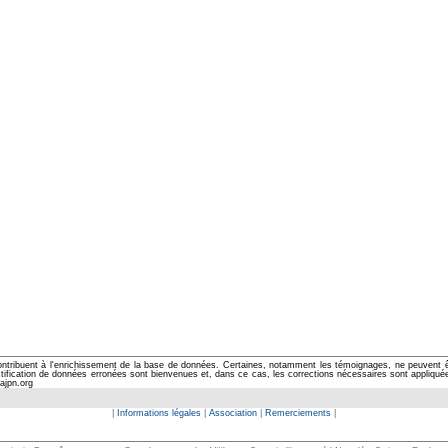
ontribuent à l'enrichissement de la base de données. Certaines, notamment les témoignages, ne peuvent êtr
cation de données erronées sont bienvenues et, dans ce cas, les corrections nécessaires sont appliquées d
ajpn.org
|
Informations légales
|
Association
|
Remerciements
|