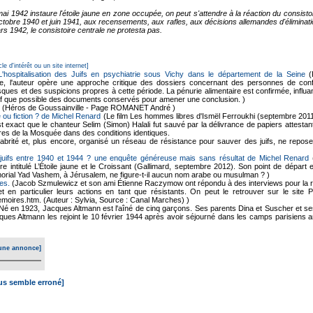
 1942 instaure l'étoile jaune en zone occupée, on peut s'attendre à la réaction du consistoir
octobre 1940 et juin 1941, aux recensements, aux rafles, aux décisions allemandes d'éliminati
 1942, le consistoire centrale ne protesta pas.
cle d'intérêt ou un site internet]
 L'hospitalisation des Juifs en psychiatrie sous Vichy dans le département de la Seine
(
ne, l'auteur opère une approche critique des dossiers concernant des personnes de confes
ques et des suspicions propres à cette période. La pénurie alimentaire est confirmée, influan
f que possible des documents conservés pour amener une conclusion. )
(Héros de Goussainville - Page ROMANET André )
 ou fiction ? de Michel Renard
(Le film Les hommes libres d'Ismël Ferroukhi (septembre 2011
 est exact que le chanteur Selim (Simon) Halali fut sauvé par la délivrance de papiers attest
es de la Mosquée dans des conditions identiques.
brité et, plus encore, organisé un réseau de résistance pour sauver des juifs, ne repose
juifs entre 1940 et 1944 ? une enquête généreuse mais sans résultat de Michel Renard
(
vre intitulé L’Étoile jaune et le Croissant (Gallimard, septembre 2012). Son point de dépar
morial Yad Vashem, à Jérusalem, ne figure-t-il aucun nom arabe ou musulman ? )
es.
(Jacob Szmulewicz et son ami Étienne Raczymow ont répondu à des interviews pour la r
et en particulier leurs actions en tant que résistants. On peut le retrouver sur le site
moires.htm. (Auteur : Sylvia, Source : Canal Marches) )
Né en 1923, Jacques Altmann est l'aîné de cinq garçons. Ses parents Dina et Suscher et se
es Altmann les rejoint le 10 février 1944 après avoir séjourné dans les camps parisiens an
une annonce]
ous semble erroné]