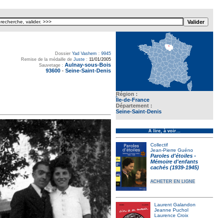
Dossier
Yad Vashem
:
9945
Remise de la médaille de
Juste
:
11/01/2005
Aulnay-sous-Bois
Sauvetage :
93600
-
Seine-Saint-Denis
Région :
Île-de-France
Département :
Seine-Saint-Denis
À lire, à voir…
Collectif
Jean-Pierre Guéno
Paroles d'étoiles -
Mémoire d'enfants
cachés (1939-1945)
ACHETER EN LIGNE
Laurent Galandon
Jeanne Puchol
Laurence Croix