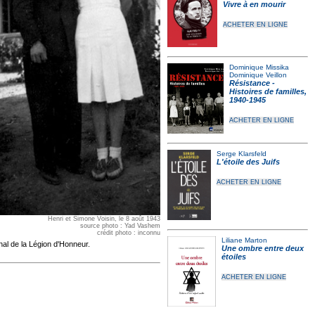
Vivre à en mourir
ACHETER EN LIGNE
Dominique Missika
Dominique Veillon
Résistance -
Histoires de familles,
1940-1945
ACHETER EN LIGNE
Serge Klarsfeld
L'étoile des Juifs
ACHETER EN LIGNE
Henri et Simone Voisin, le 8 août 1943
source photo : Yad Vashem
crédit photo : inconnu
Liliane Marton
nal de la Légion d'Honneur.
Une ombre entre deux
étoiles
ACHETER EN LIGNE