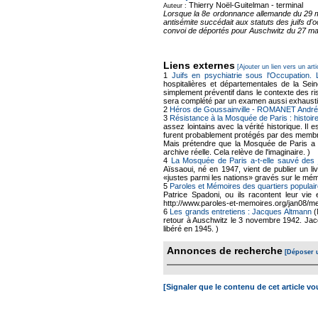
Thierry Noël-Guitelman -
terminal
Auteur :
Lorsque la 8e ordonnance allemande du 29 mai
antisémite succédait aux statuts des juifs d'
convoi de déportés pour Auschwitz du 27 mars
Liens externes
[Ajouter un lien vers un arti
1
Juifs en psychiatrie sous l'Occupation.
hospitalières et départementales de la Sei
simplement préventif dans le contexte des ris
sera complété par un examen aussi exhausti
2
Héros de Goussainville - ROMANET André
3
Résistance à la Mosquée de Paris : histoire
assez lointains avec la vérité historique. Il
furent probablement protégés par des membr
Mais prétendre que la Mosquée de Paris a a
archive réelle. Cela relève de l'imaginaire. )
4
La Mosquée de Paris a-t-elle sauvé des 
Aïssaoui, né en 1947, vient de publier un li
«justes parmi les nations» gravés sur le mé
5
Paroles et Mémoires des quartiers populair
Patrice Spadoni, ou ils racontent leur vie 
http://www.paroles-et-memoires.org/jan08/me
6
Les grands entretiens : Jacques Altmann
(
retour à Auschwitz le 3 novembre 1942. Jacqu
libéré en 1945. )
Annonces de recherche
[Déposer 
[Signaler que le contenu de cet article v