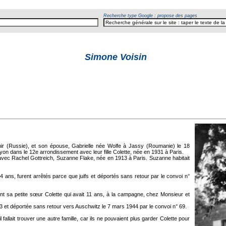
Recherche type Google : propose des pages
Simone Voisin
mir (Russie), et son épouse, Gabrielle née Wolfe à Jassy (Roumanie) le 18
yon dans le 12e arrondissement avec leur fille Colette, née en 1931 à Paris.
 avec Rachel Gottreich, Suzanne Flake, née en 1913 à Paris. Suzanne habitait
4 ans, furent arrêtés parce que juifs et déportés sans retour par le convoi n°
 sa petite sœur Colette qui avait 11 ans, à la campagne, chez Monsieur et
3 et déportée sans retour vers Auschwitz le 7 mars 1944 par le convoi n° 69.
allait trouver une autre famille, car ils ne pouvaient plus garder Colette pour