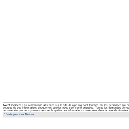
Avertissement
Les informations affichées sur le site de ajpn.org sont fournies par les personnes qui c
sources de ces informations chaque fois qu'elles nous sont communiquées. Toutes les demandes de rectifi
de notre site que nous pouvons assurer la qualité des informations conservées dans la base de données 
* Juste parmi les Nations