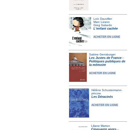
Loïc Dauvillier
Marc Lizano
Greg Salsedo
L'enfant cachée
ACHETER EN LIGNE
Sabine Gensburger
Les Justes de France -
Politiques publiques de
la mémoire
ACHETER EN LIGNE
Hélène Schustermann-
pincow
Les Déracinés
ACHETER EN LIGNE
Liliane Marton
Cinquante apres...