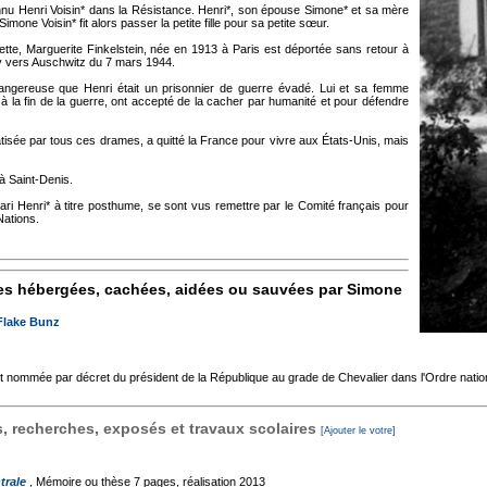
onnu Henri Voisin* dans la Résistance. Henri*, son épouse Simone* et sa mère
mone Voisin* fit alors passer la petite fille pour sa petite sœur.
tte, Marguerite Finkelstein, née en 1913 à Paris est déportée sans retour à
cy vers Auschwitz du 7 mars 1944.
s dangereuse que Henri était un prisonnier de guerre évadé. Lui et sa femme
 la fin de la guerre, ont accepté de la cacher par humanité et pour défendre
atisée par tous ces drames, a quitté la France pour vivre aux États-Unis, mais
 à Saint-Denis.
ari Henri* à titre posthume, se sont vus remettre par le Comité français pour
Nations.
es hébergées, cachées, aidées ou sauvées par Simone
Flake Bunz
st nommée par décret du président de la République au grade de Chevalier dans l'Ordre natio
 recherches, exposés et travaux scolaires
[Ajouter le votre]
trale
, Mémoire ou thèse
7 pages, réalisation 2013