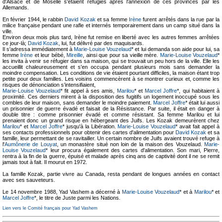
d'Alsace et de Moselle s'étaient réfugiés après l'annexion de ces provinces par les
Allemands.
En février 1944, le rabbin
David Kozak
et sa femme
Irène
furent arrêtés dans la rue par la
milice française pendant une rafle et internés temporairement dans un camp situé dans la
ville.
Environ deux mois plus tard, Irène fut remise en liberté avec les autres femmes arrêtées
ce jour-là;
David Kozak
, lui, fut délivré par des maquisards.
Il s'adressa immédiatement à
Marie-Louise Vouzelaud
* et lui demanda son aide pour lui, sa
femme
Irène
et leur bébé,
Mireille
, ainsi que pour sa vieille mère.
Marie-Louise Vouzelaud
*
les invita à venir se réfugier dans sa maison, qui se trouvait un peu hors de la ville. Elle les
accueillit chaleureusement et s'en occupa pendant plusieurs mois sans demander la
moindre compensation. Les conditions de vie étaient pourtant difficiles, la maison étant trop
petite pour deux familles. Les voisins commencèrent à se montrer curieux et, comme les
risques de dénonciation s’intensifiaient,
Marie-Louise Vouzelaud
* fit appel à ses amis,
Marilou
* et
Marcel Joffre
*, qui habitaient à
proximité. Ces derniers mirent à la disposition des fugitifs un logement inoccupé sous les
combles de leur maison, sans demander le moindre paiement.
Marcel Joffre
* était lui aussi
un prisonnier de guerre évadé et faisait de la Résistance. Par suite, il était en danger à
double titre : comme prisonnier évadé et comme résistant. Sa femme Marilou et lui
prenaient donc un grand risque en hébergeant des Juifs. Les Kozak demeurèrent chez
Marilou
* et
Marcel Joffre
* jusqu'à la Libération.
Marie-Louise Vouzelaud
* avait fait appel à
ses contacts professionnels pour obtenir des cartes d'alimentation pour
David Kozak
et sa
famille, leur permettant de se ravitailler. Un certain nombre de Juifs avaient trouvé refuge à
l'
Aumônerie de Louyat
, un monastère situé non loin de la maison des Vouzelaud.
Marie-
Louise Vouzelaud
* leur procura également des cartes d'alimentation. Son mari, Pierre,
rentra à la fin de la guerre, épuisé et malade après cinq ans de captivité dont il ne se remit
jamais tout à fait. Il mourut en 1972.
La famille Kozak, partie vivre au Canada, resta pendant de longues années en contact
avec ses sauveteurs.
Le 14 novembre 1988, Yad Vashem a décerné à
Marie-Louise Vouzelaud
* et à
Marilou
* et
Marcel Joffre
*, le titre de Juste parmi les Nations.
Lien vers le Comité français pour Yad Vashem