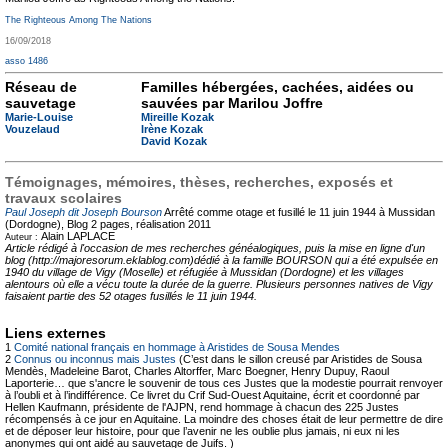
The Righteous Among The Nations
16/09/2018
asso 1486
Réseau de
Familles hébergées, cachées, aidées ou
sauvetage
sauvées par Marilou Joffre
Marie-Louise
Mireille Kozak
Vouzelaud
Irène Kozak
David Kozak
Témoignages, mémoires, thèses, recherches, exposés et
travaux scolaires
Paul Joseph dit Joseph Bourson
Arrêté comme otage et fusillé le 11 juin 1944 à Mussidan
(Dordogne), Blog
2 pages, réalisation 2011
Alain LAPLACE
Auteur :
Article rédigé à l'occasion de mes recherches généalogiques, puis la mise en ligne d'un
blog (http://majoresorum.eklablog.com)dédié à la famille BOURSON qui a été expulsée en
1940 du village de Vigy (Moselle) et réfugiée à Mussidan (Dordogne) et les villages
alentours où elle a vécu toute la durée de la guerre. Plusieurs personnes natives de Vigy
faisaient partie des 52 otages fusillés le 11 juin 1944.
Liens externes
1
Comité national français en hommage à Aristides de Sousa Mendes
2
Connus ou inconnus mais Justes
(C’est dans le sillon creusé par Aristides de Sousa
Mendès, Madeleine Barot, Charles Altorffer, Marc Boegner, Henry Dupuy, Raoul
Laporterie… que s'ancre le souvenir de tous ces Justes que la modestie pourrait renvoyer
à l’oubli et à l’indifférence. Ce livret du Crif Sud-Ouest Aquitaine, écrit et coordonné par
Hellen Kaufmann, présidente de l'AJPN, rend hommage à chacun des 225 Justes
récompensés à ce jour en Aquitaine. La moindre des choses était de leur permettre de dire
et de déposer leur histoire, pour que l’avenir ne les oublie plus jamais, ni eux ni les
anonymes qui ont aidé au sauvetage de Juifs. )