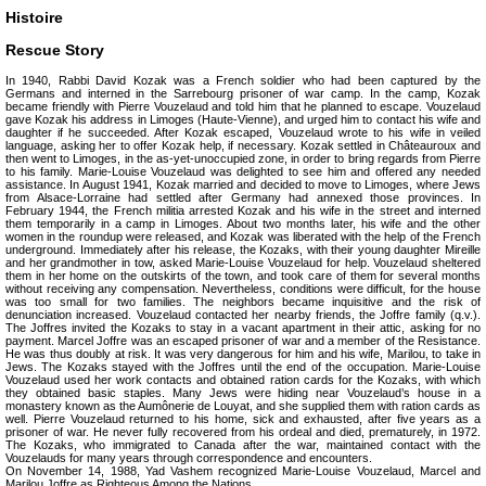
Histoire
Rescue Story
In 1940, Rabbi David Kozak was a French soldier who had been captured by the
Germans and interned in the Sarrebourg prisoner of war camp. In the camp, Kozak
became friendly with Pierre Vouzelaud and told him that he planned to escape. Vouzelaud
gave Kozak his address in Limoges (Haute-Vienne), and urged him to contact his wife and
daughter if he succeeded. After Kozak escaped, Vouzelaud wrote to his wife in veiled
language, asking her to offer Kozak help, if necessary. Kozak settled in Châteauroux and
then went to Limoges, in the as-yet-unoccupied zone, in order to bring regards from Pierre
to his family. Marie-Louise Vouzelaud was delighted to see him and offered any needed
assistance. In August 1941, Kozak married and decided to move to Limoges, where Jews
from Alsace-Lorraine had settled after Germany had annexed those provinces. In
February 1944, the French militia arrested Kozak and his wife in the street and interned
them temporarily in a camp in Limoges. About two months later, his wife and the other
women in the roundup were released, and Kozak was liberated with the help of the French
underground. Immediately after his release, the Kozaks, with their young daughter Mireille
and her grandmother in tow, asked Marie-Louise Vouzelaud for help. Vouzelaud sheltered
them in her home on the outskirts of the town, and took care of them for several months
without receiving any compensation. Nevertheless, conditions were difficult, for the house
was too small for two families. The neighbors became inquisitive and the risk of
denunciation increased. Vouzelaud contacted her nearby friends, the Joffre family (q.v.).
The Joffres invited the Kozaks to stay in a vacant apartment in their attic, asking for no
payment. Marcel Joffre was an escaped prisoner of war and a member of the Resistance.
He was thus doubly at risk. It was very dangerous for him and his wife, Marilou, to take in
Jews. The Kozaks stayed with the Joffres until the end of the occupation. Marie-Louise
Vouzelaud used her work contacts and obtained ration cards for the Kozaks, with which
they obtained basic staples. Many Jews were hiding near Vouzelaud’s house in a
monastery known as the Aumônerie de Louyat, and she supplied them with ration cards as
well. Pierre Vouzelaud returned to his home, sick and exhausted, after five years as a
prisoner of war. He never fully recovered from his ordeal and died, prematurely, in 1972.
The Kozaks, who immigrated to Canada after the war, maintained contact with the
Vouzelauds for many years through correspondence and encounters.
On November 14, 1988, Yad Vashem recognized Marie-Louise Vouzelaud, Marcel and
Marilou Joffre as Righteous Among the Nations.