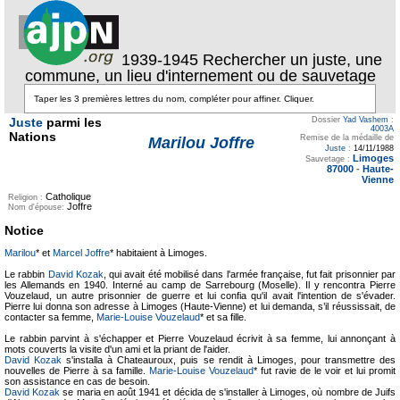
1939-1945 Rechercher un juste, une
commune, un lieu d'internement ou de sauvetage
Juste
parmi les
Dossier
Yad Vashem
:
4003A
Nations
Remise de la médaille de
Marilou Joffre
Juste
:
14/11/1988
Limoges
Sauvetage :
87000
-
Haute-
Vienne
Catholique
Religion :
Joffre
Nom d'épouse:
Notice
Marilou
* et
Marcel Joffre
* habitaient à Limoges.
Le rabbin
David Kozak
, qui avait été mobilisé dans l'armée française, fut fait prisonnier par
les Allemands en 1940. Interné au camp de Sarrebourg (Moselle). Il y rencontra Pierre
Vouzelaud, un autre prisonnier de guerre et lui confia qu'il avait l'intention de s'évader.
Pierre lui donna son adresse à Limoges (Haute-Vienne) et lui demanda, s’il réussissait, de
contacter sa femme,
Marie-Louise Vouzelaud
* et sa fille.
Le rabbin parvint à s'échapper et Pierre Vouzelaud écrivit à sa femme, lui annonçant à
mots couverts la visite d'un ami et la priant de l'aider.
David Kozak
s'installa à Chateauroux, puis se rendit à Limoges, pour transmettre des
nouvelles de Pierre à sa famille.
Marie-Louise Vouzelaud
* fut ravie de le voir et lui promit
son assistance en cas de besoin.
David Kozak
se maria en août 1941 et décida de s'installer à Limoges, où nombre de Juifs