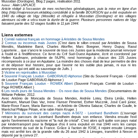
Mussidan (Dordogne), Blog
2 pages, réalisation 2011
Alain LAPLACE
Auteur :
Article rédigé à l'occasion de mes recherches généalogiques, puis la mise en ligne d'un
blog (http://majoresorum.eklablog.com)dédié à la famille BOURSON qui a été expulsée en
1940 du village de Vigy (Moselle) et réfugiée à Mussidan (Dordogne) et les villages
alentours où elle a vécu toute la durée de la guerre. Plusieurs personnes natives de Vigy
faisaient partie des 52 otages fusillés le 11 juin 1944.
Liens externes
1
Comité national français en hommage à Aristides de Sousa Mendes
2
Connus ou inconnus mais Justes
(C’est dans le sillon creusé par Aristides de Sousa
Mendès, Madeleine Barot, Charles Altorffer, Marc Boegner, Henry Dupuy, Raoul
Laporterie… que s'ancre le souvenir de tous ces Justes que la modestie pourrait renvoyer
à l’oubli et à l’indifférence. Ce livret du Crif Sud-Ouest Aquitaine, écrit et coordonné par
Hellen Kaufmann, présidente de l'AJPN, rend hommage à chacun des 225 Justes
récompensés à ce jour en Aquitaine. La moindre des choses était de leur permettre de dire
et de déposer leur histoire, pour que l’avenir ne les oublie plus jamais, ni eux ni les
anonymes qui ont aidé au sauvetage de Juifs. )
3
Victime en représailles à Mussidan
4
Souvenir Français Loudun - GABORIAUD Alphonse
(Site du Souvenir Français - Comité
de Loudun Page GABORIAUD Alphonse )
5
Souvenir Français Loudun - ROWEK Albert
(Souvenir Français Comité de Loudun -
Page ROWEK Albert )
6
Les neufs jours de Sousa Mendes - Os nove dias de Sousa Mendes
(Documentaires de
Mélanie Pelletier, 2012.
Avec António de Moncada de Sousa Mendes, Andrée Lotey, Elvira Limão, Hellen
Kaufmann, Manuel Dias Vaz, Irene Flunser Pimentel, Esther Mucznik, José Caré júnior,
Marie-Rose Faure, Maria Barroso… et António de Oliveira Salazar, Charles de Gaulle, le
Maréchal Philippe Pétain, et le rabin Haïm Kruger. )
7
Mémoires du survivant des camps nazis A-5672 - Leonhard Bundheim
(L'ouvrage
retrace le parcours de Leonhard Bundheim depuis son enfance. Viendra ensuite l'exil
après l'avènement du nazisme et "la nuit de cristal". C'est alors qu'il quitte son pays natal
par kindertransport pour la Belgique d'où il sera expulsé en mai 1940 vers les camps
d'internement du sud de la France. Grâce à l'action de l'OSE, il rejoint ensuite Limoges
mais est arrêté lors de la grande rafle du 26 aout 1942 à Limoges, transféré à Nexon et
déporté par la convoi 27.