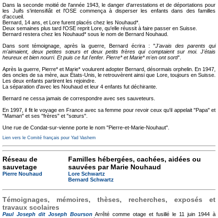
Dans la seconde moitié de l'année 1943, le danger d'arrestations et de déportations pour
les Juifs s'intensifiât et l'OSE commença à disperser les enfants dans des familles
d'accueil.
Bernard, 14 ans, et Lore furent placés chez les Nouhaud*.
Deux semaines plus tard l'OSE reprit Lore, qu'elle réussit à faire passer en Suisse.
Bernard restera chez les Nouhaud* sous le nom de Bernard Nouhaud.
Dans sont témoignage, après la guerre, Bernard écrira : "
J'avais des parents qui
m'aimaient, deux petites sœurs et deux petits frères qui comptaient sur moi. J'étais
heureux et bien nourri. Et puis ce fut l'enfer. Pierre* et Marie* m'en ont sorti
".
Après la guerre, Pierre* et Marie* voulurent adopter Bernard, désormais orphelin. En 1947,
des oncles de sa mère, aux États-Unis, le retrouvèrent ainsi que Lore, toujours en Suisse.
Les deux enfants partirent les rejoindre.
La séparation d'avec les Nouhaud et leur 4 enfants fut déchirante.
Bernard ne cessa jamais de correspondre avec ses sauveteurs.
En 1997, il fit le voyage en France avec sa femme pour revoir ceux qu'il appelait "Papa" et
"Maman" et ses "frères" et "sœurs".
Une rue de Condat-sur-vienne porte le nom "Pierre-et-Marie-Nouhaut".
Lien vers le Comité français pour Yad Vashem
Réseau de
Familles hébergées, cachées, aidées ou
sauvetage
sauvées par Marie Nouhaud
Pierre Nouhaud
Lore Schwartz
Bernard Schwartz
Témoignages, mémoires, thèses, recherches, exposés et
travaux scolaires
Paul Joseph dit Joseph Bourson
Arrêté comme otage et fusillé le 11 juin 1944 à