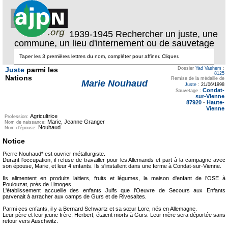
1939-1945 Rechercher un juste, une
commune, un lieu d'internement ou de sauvetage
Juste
parmi les
Dossier
Yad Vashem
:
8125
Nations
Remise de la médaille de
Marie Nouhaud
Juste
:
21/06/1998
Condat-
Sauvetage :
sur-Vienne
87920
-
Haute-
Vienne
Agricultrice
Profession:
Marie, Jeanne Granger
Nom de naissance:
Nouhaud
Nom d'épouse:
Notice
Pierre Nouhaud* est ouvrier métallurgiste.
Durant l'occupation, il refuse de travailler pour les Allemands et part à la campagne avec
son épouse, Marie, et leur 4 enfants. Ils s'installent dans une ferme à Condat-sur-Vienne.
Ils alimentent en produits laitiers, fruits et légumes, la maison d'enfant de l'OSE à
Poulouzat, près de Limoges.
L'établissement accueille des enfants Juifs que l'Oeuvre de Secours aux Enfants
parvenait à arracher aux camps de Gurs et de Rivesaltes.
Parmi ces enfants, il y a Bernard Schwartz et sa sœur Lore, nés en Allemagne.
Leur père et leur jeune frère, Herbert, étaient morts à Gurs. Leur mère sera déportée sans
retour vers Auschwitz.