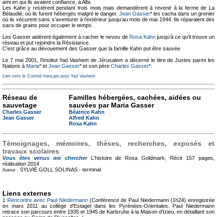
ami en qui ils avaient confiance, à Albi.
Les Kahn y restèrent pendant trois mois mais demandèrent à revenir à la ferme de La
Bélaudié, où ils furent hébergés malgré le danger.
Jean Gasser
* les cacha dans un grenier
où ils vécurent sans s’aventurer à l’extérieur jusqu’au mois de mai 1944. Ils réparaient des
sacs de grains pour occuper le temps.
Les Gasser aidèrent également à cacher le neveu de
Rosa Kahn
jusqu’à ce qu’il trouve un
réseau et put rejoindre la Résistance.
C’est grâce au dévouement des Gasser que la famille Kahn put être sauvée.
Le 7 mai 2001, l’Institut Yad Vashem de Jérusalem a décerné le titre de Justes parmi les
Nations à
Maria
* et
Jean Gasser
* et son père
Charles Gasser
*.
Lien vers le Comité français pour Yad Vashem
Réseau de
Familles hébergées, cachées, aidées ou
sauvetage
sauvées par Maria Gasser
Charles Gasser
Béatrice Kahn
Jean Gasser
Alfred Kahn
Rosa Kahn
Témoignages, mémoires, thèses, recherches, exposés et
travaux scolaires
Vous êtes venus me chercher
L'histoire de Rosa Goldmark, Récit
157 pages,
réalisation 2014
SYLVIE GOLL SOLINAS -
terminal
Auteur :
Liens externes
1
Rencontre avec Paul Niedermann
(Conférence de Paul Niedermann (1h24) enregistrée
en mars 2011 au collège d'Estagel dans les Pyrénées-Orientales. Paul Niedermann
retrace son parcours entre 1935 et 1945 de Karlsruhe à la Maison d'Izieu, en détaillant son