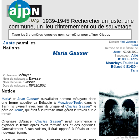
1939-1945 Rechercher un juste, une
commune, un lieu d'internement ou de sauvetage
Juste
parmi les
Dossier
Yad Vashem
:
9344
Nations
Remise de la médaille de
Maria Gasser
Juste
:
07/05/2001
Albi
Sauvetage :
81000
-
Tarn
Mouzieys-Teulet La
Bélaudié 81430
-
Tarn
Métayer
Profession:
Baysse
Nom de naissance:
Gasser
Nom d'épouse:
09/11/1902
Date de naissance:
Notice
Maria
* et
Jean Gasser
* travaillaient comme métayers dans
une ferme appelée La Bélaudié à
Mouzieys-Teulet
dans le
Tarn. Ils vivaient avec leur fils unique et
Charles Gasser
*, le
père de
Jean
*, qui était à la retraite mais gérait le travail sur le
terrain.
Originaire d’Alsace,
Charles Gasser
* avait commencé à
exploiter la ferme après avoir terminé ses études agricoles.
Contrairement à ses voisins, il était opposé à Pétain et son
nouveau régime.
La famille Gasser