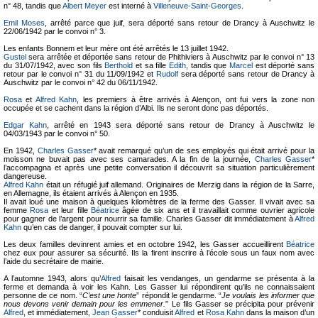
n° 48, tandis que
Albert Meyer
est interné à
Villeneuve-Saint-Georges
.
Emil Moses
, arrêté parce que juif, sera déporté sans retour de Drancy à Auschwitz le
22/06/1942 par le convoi n° 3.
Les enfants Bonnem et leur mère ont été arrêtés le 13 juillet 1942.
Gustel
sera arrêtée et déportée sans retour de Phithiviers à Auschwitz par le convoi n° 13
du 31/07/1942, avec son fils
Berthold
et sa fille
Edith
, tandis que
Marcel
est déporté sans
retour par le convoi n° 31 du 11/09/1942 et
Rudolf
sera déporté sans retour de Drancy à
Auschwitz par le convoi n° 42 du 06/11/1942.
Rosa
et
Alfred Kahn
, les premiers à être arrivés à Alençon, ont fui vers la zone non
occupée et se cachent dans la région d’Albi. Ils ne seront donc pas déportés.
Edgar Kahn
, arrêté en 1943 sera déporté sans retour de Drancy à Auschwitz le
04/03/1943 par le convoi n° 50.
En 1942,
Charles Gasser
* avait remarqué qu’un de ses employés qui était arrivé pour la
moisson ne buvait pas avec ses camarades. A la fin de la journée,
Charles Gasser
*
l’accompagna et après une petite conversation il découvrit sa situation particulièrement
dangereuse.
Alfred Kahn
était un réfugié juif allemand. Originaires de Merzig dans la région de la Sarre,
en Allemagne, ils étaient arrivés à Alençon en 1935.
Il avait loué une maison à quelques kilomètres de la ferme des Gasser. Il vivait avec sa
femme
Rosa
et leur fille
Béatrice
âgée de six ans et il travaillait comme ouvrier agricole
pour gagner de l’argent pour nourrir sa famille. Charles Gasser dit immédiatement à
Alfred
Kahn
qu’en cas de danger, il pouvait compter sur lui.
Les deux familles devinrent amies et en octobre 1942, les Gasser accueillirent
Béatrice
chez eux pour assurer sa sécurité. Ils la firent inscrire à l’école sous un faux nom avec
l’aide du secrétaire de mairie.
A l’automne 1943, alors qu’
Alfred
faisait les vendanges, un gendarme se présenta à la
ferme et demanda à voir les Kahn. Les Gasser lui répondirent qu’ils ne connaissaient
personne de ce nom. “
C’est une honte
” répondit le gendarme. “
Je voulais les informer que
nous devons venir demain pour les emmener.
” Le fils Gasser se précipita pour prévenir
Alfred
, et immédiatement,
Jean Gasser
* conduisit
Alfred
et
Rosa Kahn
dans la maison d’un