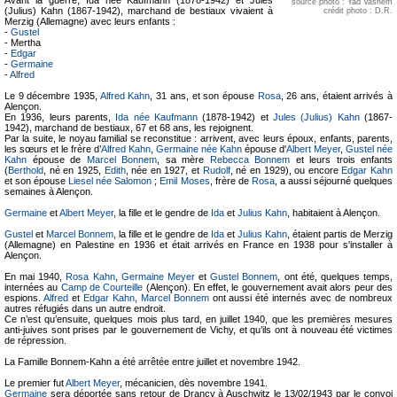
Avant la guerre, Ida née Kaufmann (1878-1942) et Jules
source photo : Yad Vashem
(Julius) Kahn (1867-1942), marchand de bestiaux vivaient à
crédit photo : D.R.
Merzig (Allemagne) avec leurs enfants :
-
Gustel
- Mertha
-
Edgar
-
Germaine
-
Alfred
Le 9 décembre 1935,
Alfred Kahn
, 31 ans, et son épouse
Rosa
, 26 ans, étaient arrivés à
Alençon.
En 1936, leurs parents,
Ida née Kaufmann
(1878-1942) et
Jules (Julius) Kahn
(1867-
1942), marchand de bestiaux, 67 et 68 ans, les rejoignent.
Par la suite, le noyau familial se reconstitue : arrivent, avec leurs époux, enfants, parents,
les sœurs et le frère d’
Alfred Kahn
,
Germaine née Kahn
épouse d'
Albert Meyer
,
Gustel née
Kahn
épouse de
Marcel Bonnem
, sa mère
Rebecca Bonnem
et leurs trois enfants
(
Berthold
, né en 1925,
Edith
, née en 1927, et
Rudolf
, né en 1929), ou encore
Edgar Kahn
et son épouse
Liesel née Salomon
;
Emil Moses
, frère de
Rosa
, a aussi séjourné quelques
semaines à Alençon.
Germaine
et
Albert Meyer
, la fille et le gendre de
Ida
et
Julius Kahn
, habitaient à Alençon.
Gustel
et
Marcel Bonnem
, la fille et le gendre de
Ida
et
Julius Kahn
, étaient partis de Merzig
(Allemagne) en Palestine en 1936 et était arrivés en France en 1938 pour s'installer à
Alençon.
En mai 1940,
Rosa Kahn
,
Germaine Meyer
et
Gustel Bonnem
, ont été, quelques temps,
internées au
Camp de Courteille
(Alençon). En effet, le gouvernement avait alors peur des
espions.
Alfred
et
Edgar Kahn
,
Marcel Bonnem
ont aussi été internés avec de nombreux
autres réfugiés dans un autre endroit.
Ce n’est qu’ensuite, quelques mois plus tard, en juillet 1940, que les premières mesures
anti-juives sont prises par le gouvernement de Vichy, et qu’ils ont à nouveau été victimes
de répression.
La Famille Bonnem-Kahn a été arrêtée entre juillet et novembre 1942.
Le premier fut
Albert Meyer
, mécanicien, dès novembre 1941.
Germaine
sera déportée sans retour de Drancy à Auschwitz le 13/02/1943 par le convoi