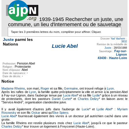
1939-1945 Rechercher un juste, une
commune, un lieu d'internement ou de sauvetage
Juste
parmi les
Dossier
Yad Vashem
:
3832
Nations
Remise de la médaille de
Lucie Abel
Juste
:
28/03/1988
Fay-sur-
Sauvetage :
Lignon
43430
-
Haute-Loire
Pension Abel
Profession:
Protestante
Religion :
Abel
Nom d'épouse:
-
Date de naissance:
-
Date de décès:
Notice
Madame Rheims
, son mari,
Roger
et sa fille,
Germaine
, ont trouvé refuge à
Lyon
.
Après les rafles de
Lyon
, la famille quitte précipitamment la ville et arrive à la pension Abel
à Fay-sur-Lignon, dans l’auberge tenue par
Lucie Abel
* et sa fille
Lydie
* grâce à un réseau
de protestants, dont les pasteurs
Daniel Curtet
* et
Charles Delizy
* en liaison avec le
"Service André", organisation clandestine juive.
Il y avait également d’autres juifs dans l’auberge de
Lucie
* et
Lydie Abel
* :
Myriam
Rosowsky
et son fils
Oskar
ainsi qu'
Else Spiero
.
Lucie Abel
* fournissait également des vivres à un docteur juif autrichien caché dans une
grotte.
La famille Rheims est restée plusieurs mois chez
Lucie Abel
*, jusqu’à ce que le pasteur
Charles Delizy
* leur trouve un logement à Freycenet (Haute-Loire).