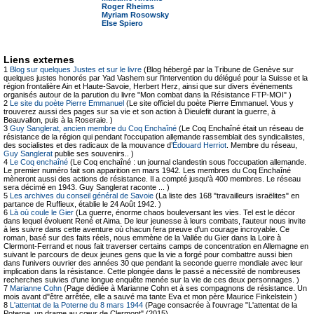
Roger Rheims
Myriam Rosowsky
Else Spiero
Liens externes
1
Blog sur quelques Justes et sur le livre
(Blog hébergé par la Tribune de Genève sur
quelques justes honorés par Yad Vashem sur l'intervention du délégué pour la Suisse et la
région frontalière Ain et Haute-Savoie, Herbert Herz, ainsi que sur divers événements
organisés autour de la parution du livre "Mon combat dans la Résistance FTP-MOI" )
2
Le site du poète Pierre Emmanuel
(Le site officiel du poète Pierre Emmanuel. Vous y
trouverez aussi des pages sur sa vie et son action à Dieulefit durant la guerre, à
Beauvallon, puis à la Roseraie. )
3
Guy Sanglerat, ancien membre du Coq Enchaîné
(Le Coq Enchaîné était un réseau de
résistance de la région qui pendant l'occupation allemande rassemblait des syndicalistes,
des socialistes et des radicaux de la mouvance d’
Édouard Herriot
. Membre du réseau,
Guy Sanglerat
publie ses souvenirs.. )
4
Le Coq enchaîné
(Le Coq enchaîné : un journal clandestin sous l'occupation allemande.
Le premier numéro fait son apparition en mars 1942. Les membres du Coq Enchaîné
mèneront aussi des actions de résistance. Il a compté jusqu'à 400 membres. Le réseau
sera décimé en 1943. Guy Sanglerat raconte ... )
5
Les archives du conseil général de Savoie
(La liste des 168 "travailleurs israëlites" en
partance de Ruffieux, établie le 24 Août 1942. )
6
Là où coule le Gier
(La guerre, énorme chaos bouleversant les vies. Tel est le décor
dans lequel évoluent René et Aima. De leur jeunesse à leurs combats, l'auteur nous invite
à les suivre dans cette aventure où chacun fera preuve d'un courage incroyable. Ce
roman, basé sur des faits réels, nous emmène de la Vallée du Gier dans la Loire à
Clermont-Ferrand et nous fait traverser certains camps de concentration en Allemagne en
suivant le parcours de deux jeunes gens que la vie a forgé pour combattre aussi bien
dans l'univers ouvrier des années 30 que pendant la seconde guerre mondiale avec leur
implication dans la résistance. Cette plongée dans le passé a nécessité de nombreuses
recherches suivies d'une longue enquête menée sur la vie de ces deux personnages. )
7
Marianne Cohn
(Page dédiée à Marianne Cohn et à ses compagnons de résistance. Un
mois avant d"être arrêtée, elle a sauvé ma tante Eva et mon père Maurice Finkelstein )
8
L'attentat de la Poterne du 8 mars 1944
(Page consacrée à l'ouvrage "L'attentat de la
Poterne, un drame au cœur de Clermont" (2015).