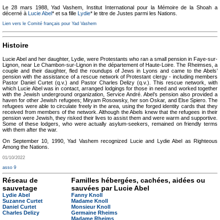
Le 28 mars 1988, Yad Vashem, Institut International pour la Mémoire de la Shoah a
décerné à
Lucie Abel
* et sa fille
Lydie
* le titre de Justes parmi les Nations.
Lien vers le Comité français pour Yad Vashem
Histoire
Lucie Abel and her daughter, Lydie, were Protestants who ran a small pension in Faye-sur-
Lignon, near Le Chambon-sur-Lignon in the département of Haute-Loire. The Rheimses, a
couple and their daughter, fled the roundups of Jews in Lyons and came to the Abels’
pension with the assistance of a rescue network of Protestant clergy - including members
Pastor Daniel Curtet (q.v.) and Pastor Charles Delizy (q.v.). This rescue network, with
which Lucie Abel was in contact, arranged lodgings for those in need and worked together
with the Jewish underground organization, Service André. Abel’s pension also provided a
haven for other Jewish refugees; Miryam Rosowsky, her son Oskar, and Else Spiero. The
refugees were able to circulate freely in the area, using the forged identity cards that they
received from members of the network. Although the Abels knew that the refugees in their
pension were Jewish, they risked their lives to assist them and were warm and supportive.
Some of these lodgers, who were actually asylum-seekers, remained on friendly terms
with them after the war.
On September 10, 1990, Yad Vashem recognized Lucie and Lydie Abel as Righteous
Among the Nations.
01/10/2022
asso 9
Réseau de
Familles hébergées, cachées, aidées ou
sauvetage
sauvées par Lucie Abel
Lydie Abel
Fanny Knoll
Suzanne Curtet
Madame Knoll
Daniel Curtet
Monsieur Knoll
Charles Delizy
Germaine Rheims
Madame Rheims