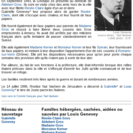
En septembre 1943, la Gestapo se présente au domicile de
Aldebert Gros
. Ils sont en visite chez des amis hors de la ville
avec leur fillette
Renée-Claire
âgée d'un an et demi.
Gabrielle Genevey* leur propose alors de garder
Renée-
Claire
, dont elle s'occupe avec chaleur, et leur fournit de faux
papiers.
Elle fournit également de faux papiers aux parents de
Madame
Gros
et réussit à faire libérer deux cousins des Gros
Louis Genevey
emprisonnés à Annecy. Ils avait été arrêtés par des miliciens
source photo : Yad Vashem
français alors qu'ils tentaient de passer clandestinement en
crédit photo : D.R.
Suisse.
Elle aide également
Madame Kerner
et
Monsieur Kerner
et leur fils
Sylvain
, leur fournissant
de faux papiers et mettant à leur disposition l'appartement d'un de ses cousins à
Romans-
sur-Isère
(Drôme). Elle prit les dispositions nécessaires pour qu'on peur porte chaque
semaine des provision afin qu'ils n'aient pas à sortir de leur abri.
Par ailleurs, du fait de ses fonctions à la préfecture, elle était informée lorsque des rafles
étaient prévues dans la ville et s'efforçait d'avertir les Juifs qu'elle connaissait et de leur
trouver un refuge.
Les familles restèrent très liées après la guerre et durant de nombreuses années.
Le 14 juillet 1996, l'Institut Yad Vashem de Jérusalem a décerné à
Gabrielle
* et
Louis
Genevey
* le titre de Juste parmi les Nations.
Lien vers le Comité français pour Yad Vashem
Réseau de
Familles hébergées, cachées, aidées ou
sauvetage
sauvées par Louis Genevey
Gabrielle
Renée-Claire Gros
Genevey
Aldebert Gros
Madame Gros
Monsieur Kerner
Madame Kerner