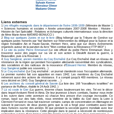
Sylvain Kerner
Monsieur Olmer
Madame Olmer
Liens externes
1
Les réfugiés espagnols dans le département de l’Isère 1936-1939
(Mémoire de Master 1
« Sciences humaines et sociales » Année universitaire 2007-2008 Mention : Histoire -
Histoire de l’art Spécialité : Relations et échanges culturels internationaux sous la direction
de Mme Marie-Anne MATARD-BONUCCI )
2
Blog sur quelques Justes et sur le livre
(Blog hébergé par la Tribune de Genève sur
quelques justes honorés par Yad Vashem sur l'intervention du délégué pour la Suisse et la
région frontalière Ain et Haute-Savoie, Herbert Herz, ainsi que sur divers événements
organisés autour de la parution du livre "Mon combat dans la Résistance FTP-MOI" )
3
Le site du poète Pierre Emmanuel
(Le site officiel du poète Pierre Emmanuel. Vous y
trouverez aussi des pages sur sa vie et son action à Dieulefit durant la guerre, à
Beauvallon, puis à la Roseraie. )
4
Guy Sanglerat, ancien membre du Coq Enchaîné
(Le Coq Enchaîné était un réseau de
résistance de la région qui pendant l'occupation allemande rassemblait des syndicalistes,
des socialistes et des radicaux de la mouvance d’
Édouard Herriot
. Membre du réseau,
Guy Sanglerat
publie ses souvenirs.. )
5
Le Coq enchaîné
(Le Coq enchaîné : un journal clandestin sous l'occupation allemande.
Le premier numéro fait son apparition en mars 1942. Les membres du Coq Enchaîné
mèneront aussi des actions de résistance. Il a compté jusqu'à 400 membres. Le réseau
sera décimé en 1943. Guy Sanglerat raconte ... )
6
Les archives du conseil général de Savoie
(La liste des 168 "travailleurs israëlites" en
partance de Ruffieux, établie le 24 Août 1942. )
7
Là où coule le Gier
(La guerre, énorme chaos bouleversant les vies. Tel est le décor
dans lequel évoluent René et Aima. De leur jeunesse à leurs combats, l'auteur nous invite
à les suivre dans cette aventure où chacun fera preuve d'un courage incroyable. Ce
roman, basé sur des faits réels, nous emmène de la Vallée du Gier dans la Loire à
Clermont-Ferrand et nous fait traverser certains camps de concentration en Allemagne en
suivant le parcours de deux jeunes gens que la vie a forgé pour combattre aussi bien
dans l'univers ouvrier des années 30 que pendant la seconde guerre mondiale avec leur
implication dans la résistance. Cette plongée dans le passé a nécessité de nombreuses