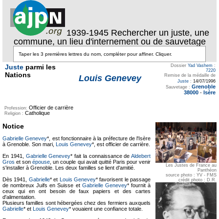
1939-1945 Rechercher un juste, une
commune, un lieu d'internement ou de sauvetage
Juste
parmi les
Dossier
Yad Vashem
:
7220
Nations
Remise de la médaille de
Louis Genevey
Juste
:
14/07/1996
Grenoble
Sauvetage :
38000
-
Isère
Officier de carrière
Profession:
Catholique
Religion :
Notice
Gabrielle Genevey
*, est fonctionnaire à la préfecture de l'Isère
à Grenoble. Son mari,
Louis Genevey
*, est officier de carrière.
En 1941,
Gabrielle Genevey
* fait la connaissance de
Aldebert
Gros
et son
épouse
, un couple qui avait quitté Paris pour venir
Les Justes de France au
s'installer à Grenoble. Les deux familles se lient d'amitié.
Panthéon
source photo : YV - FMS
Dès 1941,
Gabrielle
* et
Louis Genevey
* favorisent le passage
crédit photo : D.R.
de nombreux Juifs en Suisse et
Gabrielle Genevey
* fournit à
ceux qui en ont besoin de faux papiers et des cartes
d'alimentation.
Plusieurs familles sont hébergées chez des fermiers auxquels
Gabrielle
* et
Louis Genevey
* vouaient une confiance totale.