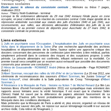
travaux scolaires
Etoile jaune: le silence du consistoire centrale
, Mémoire ou thèse
7 pages,
réalisation 2013
Thierry Noël-Guitelman -
terminal
Auteur :
Lorsque la 8e ordonnance allemande du 29 mai 1942 instaure l'étoile jaune en zone
occupée, on peut s'attendre à la réaction du consistoire central. Cette étape ignoble de la
répression antisémite succédait aux statuts des juifs d'octobre 1940 et juin 1941, aux
recensements, aux rafles, aux décisions allemandes d'élimination des juifs de la vie
économique, et au premier convoi de déportés pour Auschwitz du 27 mars 1942, le
consistoire centrale ne protesta pas.
Liens externes
1
Juifs en psychiatrie sous l'Occupation. L'hospitalisation des Juifs en psychiatrie sous
Vichy dans le département de la Seine
(Par une recherche approfondie des archives
hospitalières et départementales de la Seine, l'auteur opère une approche critique des
dossiers concernant des personnes de confession juive internées à titre médical, parfois
simplement préventif dans le contexte des risques et des suspicions propres à cette
période. La pénurie alimentaire est confirmée, influant nettement sur la morbidité. Ce
premier travail sera complété par un examen aussi exhaustif que possible des documents
conservés pour amener une conclusion. )
2
Héros de Goussainville - ROMANET André
(Héros de Goussainville - Page ROMANET
André )
3
Albert Szerman, rescapé des rafles du Vél d'Hiv' et de La Varenne
(Le 20 mai 2012, une
cérémonie de reconnaissance des sauveurs d'
Albert Szerman
, les Justes
Solange
* et
Henri Ardourel
*, s'est déroulée à la Salle polyvalente de Crouy. Témoignage d'
Albert
Szerman
. )
4
Résistance à la Mosquée de Paris : histoire ou fiction ? de Michel Renard
(Le film Les
hommes libres d'Ismël Ferroukhi (septembre 2011) est sympathique mais entretient des
rapports assez lointains avec la vérité historique. Il est exact que le chanteur Selim
(Simon) Halali fut sauvé par la délivrance de papiers attestant faussement de sa
musulmanité. D'autres juifs furent probablement protégés par des membres de la
Mosquée dans des conditions identiques.
Mais prétendre que la Mosquée de Paris a abrité et, plus encore, organisé un réseau de
résistance pour sauver des juifs, ne repose sur aucun témoignage recueilli ni sur aucune
archive réelle. Cela relève de l'imaginaire. )