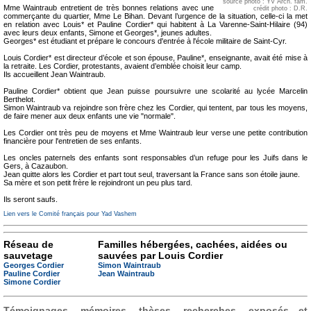
source photo : YV Arch. fam.
Mme Waintraub entretient de très bonnes relations avec une
crédit photo : D.R.
commerçante du quartier, Mme Le Bihan. Devant l’urgence de la situation, celle-ci la met
en relation avec Louis* et Pauline Cordier* qui habitent à La Varenne-Saint-Hilaire (94)
avec leurs deux enfants, Simone et Georges*, jeunes adultes.
Georges* est étudiant et prépare le concours d'entrée à l'école militaire de Saint-Cyr.
Louis Cordier* est directeur d’école et son épouse, Pauline*, enseignante, avait été mise à
la retraite. Les Cordier, protestants, avaient d’emblée choisit leur camp.
Ils accueillent Jean Waintraub.
Pauline Cordier* obtient que Jean puisse poursuivre une scolarité au lycée Marcelin
Berthelot.
Simon Waintraub va rejoindre son frère chez les Cordier, qui tentent, par tous les moyens,
de faire mener aux deux enfants une vie "normale".
Les Cordier ont très peu de moyens et Mme Waintraub leur verse une petite contribution
financière pour l'entretien de ses enfants.
Les oncles paternels des enfants sont responsables d’un refuge pour les Juifs dans le
Gers, à Cazaubon.
Jean quitte alors les Cordier et part tout seul, traversant la France sans son étoile jaune.
Sa mère et son petit frère le rejoindront un peu plus tard.
Ils seront saufs.
Lien vers le Comité français pour Yad Vashem
Réseau de
Familles hébergées, cachées, aidées ou
sauvetage
sauvées par Louis Cordier
Georges Cordier
Simon Waintraub
Pauline Cordier
Jean Waintraub
Simone Cordier
Témoignages, mémoires, thèses, recherches, exposés et