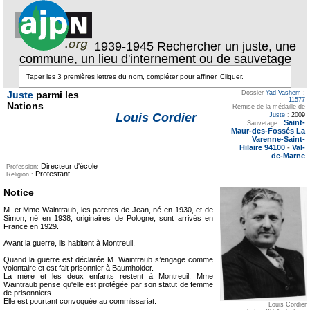
1939-1945 Rechercher un juste, une
commune, un lieu d'internement ou de sauvetage
Juste
parmi les
Dossier
Yad Vashem
:
11577
Nations
Remise de la médaille de
Louis Cordier
Juste
:
2009
Saint-
Sauvetage :
Maur-des-Fossés La
Varenne-Saint-
Hilaire 94100
-
Val-
de-Marne
Directeur d'école
Profession:
Protestant
Religion :
Notice
M. et Mme Waintraub, les parents de Jean, né en 1930, et de
Simon, né en 1938, originaires de Pologne, sont arrivés en
France en 1929.
Avant la guerre, ils habitent à Montreuil.
Quand la guerre est déclarée M. Waintraub s’engage comme
volontaire et est fait prisonnier à Baumholder.
La mère et les deux enfants restent à Montreuil. Mme
Waintraub pense qu'elle est protégée par son statut de femme
de prisonniers.
Elle est pourtant convoquée au commissariat.
Louis Cordier