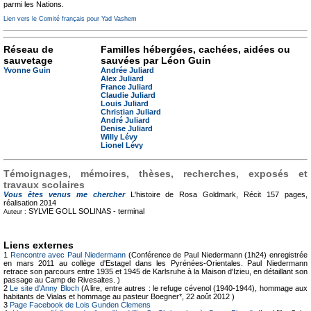
parmi les Nations.
Lien vers le Comité français pour Yad Vashem
Réseau de
Familles hébergées, cachées, aidées ou
sauvetage
sauvées par Léon Guin
Yvonne Guin
Andrée Juliard
Alex Juliard
France Juliard
Claudie Juliard
Louis Juliard
Christian Juliard
André Juliard
Denise Juliard
Willy Lévy
Lionel Lévy
Témoignages, mémoires, thèses, recherches, exposés et
travaux scolaires
Vous êtes venus me chercher
L'histoire de Rosa Goldmark, Récit
157 pages,
réalisation 2014
SYLVIE GOLL SOLINAS -
terminal
Auteur :
Liens externes
1
Rencontre avec Paul Niedermann
(Conférence de Paul Niedermann (1h24) enregistrée
en mars 2011 au collège d'Estagel dans les Pyrénées-Orientales. Paul Niedermann
retrace son parcours entre 1935 et 1945 de Karlsruhe à la Maison d'Izieu, en détaillant son
passage au Camp de Rivesaltes. )
2
Le site d'Anny Bloch
(A lire, entre autres : le refuge cévenol (1940-1944), hommage aux
habitants de Vialas et hommage au pasteur Boegner*, 22 août 2012 )
3
Page Facebook de Lois Gunden Clemens