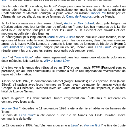
Dès le début de l’Occupation, les Guin* s'impliquent dans la résistance. Ils accueillent un
temps Léon Mauvais, une figure du syndicalisme communiste, évadé de la prison de
Chateaubriant, et Mathilde Taurinya, la jeune veuve du militant
Gabriel Péri
fusillé par les
Allemands, sortie, elle, du camp de femmes du
Camp de Rieucros
, près de Mende.
Ils font la connaissance des frères Juliard,
André
et
Alex Juliard
, deux juifs belges qui
s'étaient enfuis avec leur famille pour se réfugier en France. Les huit membres de la famille
avait loué une ferme tout près de chez les Guin* où ils élevaient des volailles et des
moutons et cultivaient des légumes.
Ils hébergeront plus longuement
André
et
Alex Juliard
tandis que leur vieille maman, leuss
épouses et leuss enfants sont disséminés, pour plus de sécurité, dans d’autres maisons
amies de la haute Vallée Longue, y compris le logement de fonction de l’école de l’Herm à
Saint-Andéol-de-Clerguemort
, dirigée par un cousin, Pierre Guin.
Léon Guin
* les guide
régulièrement les uns vers les autres, pour qu’ils puissent se revoir.
Léon
* et
Yvonne Guin
* hébergèrent également dans leur ferme deux étudiants polonais et
deux médecins juifs parisiens,
Willy
et
Lionel Lévy
.
Une fois venu le temps des réfractaires au STO et des maquis FTPF (Francs-tireurs et
partisans, liés au Parti communiste), leur ferme a été un lieu important de ravitaillement, de
repos et d’information.
A la fin de l’été 1943, le commandant Marcel (Roger Torreilles) et le capitaine Jean (René
Bibault) s’installent avec leurs hommes au Tronc, avant de gagner le hameau voisin du
Crespin. A la Libération, «Marcel» invite les Guin* au restaurant de l’Imperator, le célèbre
hôtel de luxe de Nîmes.
Après la guerre, les deux familles Juliard émigrèrent aux États-Unis et restèrent en
contact avec leurs amis.
Yvonne Guin
*, décédée le 11 septembre 1996 a été la dernière habitante du hameau de
Tronc.
Le nom de
Léon Guin
* a été donné à une rue de Nîmes par Emile Jourdan, maire
communiste de la ville.
Le 22 décembre 1987, Yad Vashem a décerné à
Léon
* et
Yvonne Guin
* le titre de Juste