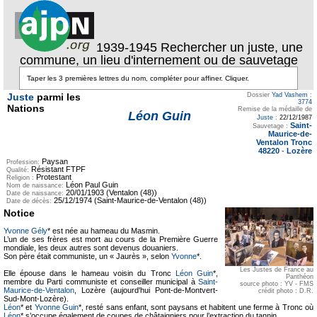
1939-1945 Rechercher un juste, une
commune, un lieu d'internement ou de sauvetage
Juste
parmi les
Dossier
Yad Vashem
:
3774
Nations
Remise de la médaille de
Léon Guin
Juste
:
22/12/1987
Saint-
Sauvetage :
Maurice-de-
Ventalon Tronc
48220
-
Lozère
Paysan
Profession:
Résistant FTPF
Qualité:
Protestant
Religion :
Léon Paul Guin
Nom de naissance:
20/01/1903 (Ventalon (48))
Date de naissance:
25/12/1974 (Saint-Maurice-de-Ventalon (48))
Date de décès:
Notice
Yvonne Gély
* est née au hameau du Masmin.
L’un de ses frères est mort au cours de la Première Guerre
mondiale, les deux autres sont devenus douaniers.
Son père était communiste, un « Jaurès », selon
Yvonne
*.
Les Justes de France au
Elle épouse dans le hameau voisin du Tronc
Léon Guin
*,
Panthéon
membre du Parti communiste et conseiller municipal à
Saint-
source photo : YV - FMS
Maurice-de-Ventalon
, Lozère (aujourd'hui Pont-de-Montvert-
crédit photo : D.R.
Sud-Mont-Lozère).
Léon
* et
Yvonne Guin
*, resté sans enfant, sont paysans et habitent une ferme à Tronc où
Léon
* s’occupe également de coupes de châtaigniers pour l’extraction du tannin.