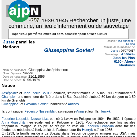
1939-1945 Rechercher un juste, une
commune, un lieu d'internement ou de sauvetage
Juste
parmi les
Dossier
Yad Vashem
:
13366a
Nations
Remise de la médaille de
Giuseppina Sovieri
Juste
:
26/07/2017
Antibes-
Sauvetage :
Juan-les-Pins
6160
-
Alpes-
Maritimes
Giuseppina Joséphine xxx
Nom de naissance:
Sovieri
Nom d'épouse:
21/11/1898
Date de naissance:
01/01/1974
Date de décès:
Notice
Joséphine
* et
Jean-Pierre Boullu
*, charron, s'étaient mariés le 15 mai 1908 et habitaient à
Champier
, une commune de l'Isère dans le Bas Dauphiné située à 50 km de Lyon et à 50
km de Grenoble.
Giuseppina
* et
Giovanni Sovieri
* habitaient à
Antibes
.
Ils vont sauver
Fédérico Nussenblatt
, son épouse
Anna
et leur fils
Henryk
.
Federico Leopoldo Nussenblatt
est né à Lwow en Pologne en 1904. En 1932, il épouse
Anna Ropschitz
née également en Pologne en 1905. Pour échapper aux lois raciales
frappant la Pologne, le couple se réfugie en Italie où
Federico Leopoldo
avait fait des
études de médecine à l’université de Padoue. Leur fils
Henryk
naît en 1935.
En 1939, la famille réside à La Spezia, dans l’espoir de pouvoir émigrer aux USA, mais