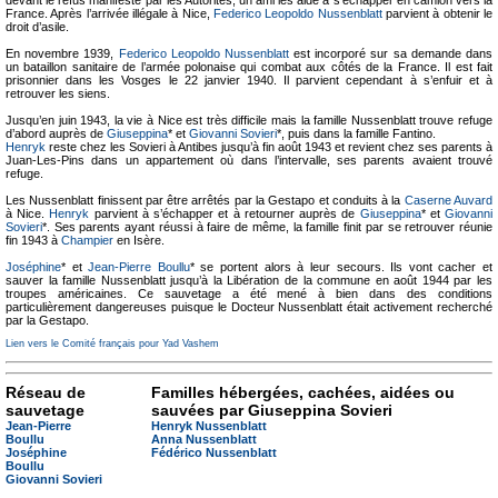
devant le refus manifesté par les Autorités, un ami les aide à s’échapper en camion vers la
France. Après l’arrivée illégale à Nice,
Federico Leopoldo Nussenblatt
parvient à obtenir le
droit d’asile.
En novembre 1939,
Federico Leopoldo Nussenblatt
est incorporé sur sa demande dans
un bataillon sanitaire de l’armée polonaise qui combat aux côtés de la France. Il est fait
prisonnier dans les Vosges le 22 janvier 1940. Il parvient cependant à s’enfuir et à
retrouver les siens.
Jusqu’en juin 1943, la vie à Nice est très difficile mais la famille Nussenblatt trouve refuge
d’abord auprès de
Giuseppina
* et
Giovanni Sovieri
*, puis dans la famille Fantino.
Henryk
reste chez les Sovieri à Antibes jusqu’à fin août 1943 et revient chez ses parents à
Juan-Les-Pins dans un appartement où dans l’intervalle, ses parents avaient trouvé
refuge.
Les Nussenblatt finissent par être arrêtés par la Gestapo et conduits à la
Caserne Auvard
à Nice.
Henryk
parvient à s’échapper et à retourner auprès de
Giuseppina
* et
Giovanni
Sovieri
*. Ses parents ayant réussi à faire de même, la famille finit par se retrouver réunie
fin 1943 à
Champier
en Isère.
Joséphine
* et
Jean-Pierre Boullu
* se portent alors à leur secours. Ils vont cacher et
sauver la famille Nussenblatt jusqu’à la Libération de la commune en août 1944 par les
troupes américaines. Ce sauvetage a été mené à bien dans des conditions
particulièrement dangereuses puisque le Docteur Nussenblatt était activement recherché
par la Gestapo.
Lien vers le Comité français pour Yad Vashem
Réseau de
Familles hébergées, cachées, aidées ou
sauvetage
sauvées par Giuseppina Sovieri
Jean-Pierre
Henryk Nussenblatt
Boullu
Anna Nussenblatt
Joséphine
Fédérico Nussenblatt
Boullu
Giovanni Sovieri