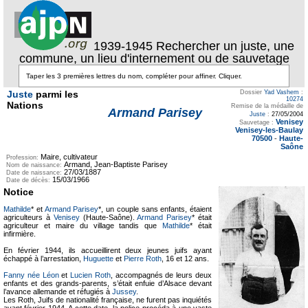
1939-1945 Rechercher un juste, une
commune, un lieu d'internement ou de sauvetage
Juste
parmi les
Dossier
Yad Vashem
:
10274
Nations
Remise de la médaille de
Armand Parisey
Juste
:
27/05/2004
Venisey
Sauvetage :
Venisey-les-Baulay
70500
-
Haute-
Saône
Maire, cultivateur
Profession:
Armand, Jean-Baptiste Parisey
Nom de naissance:
27/03/1887
Date de naissance:
15/03/1966
Date de décès:
Notice
Mathilde
* et
Armand Parisey
*, un couple sans enfants, étaient
agriculteurs à
Venisey
(Haute-Saône).
Armand Parisey
* était
agriculteur et maire du village tandis que
Mathilde
* était
infirmière.
En février 1944, ils accueillirent deux jeunes juifs ayant
échappé à l’arrestation,
Huguette
et
Pierre Roth
, 16 et 12 ans.
Fanny née Léon
et
Lucien Roth
, accompagnés de leurs deux
enfants et des grands-parents, s’était enfuie d’Alsace devant
l’avance allemande et réfugiés à
Jussey
.
Les Roth, Juifs de nationalité française, ne furent pas inquiétés