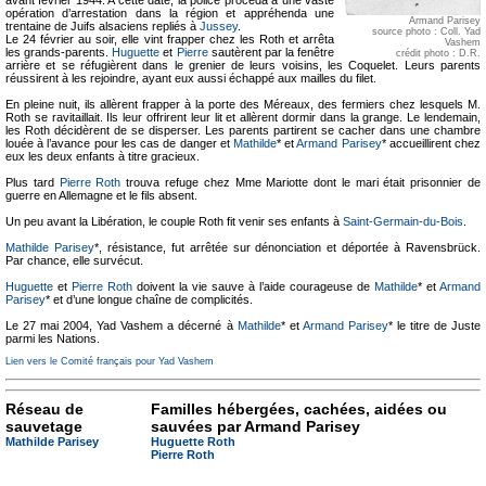
avant février 1944. A cette date, la police procéda à une vaste
opération d’arrestation dans la région et appréhenda une
Armand Parisey
trentaine de Juifs alsaciens repliés à
Jussey
.
source photo : Coll. Yad
Le 24 février au soir, elle vint frapper chez les Roth et arrêta
Vashem
les grands-parents.
Huguette
et
Pierre
sautèrent par la fenêtre
crédit photo : D.R.
arrière et se réfugièrent dans le grenier de leurs voisins, les Coquelet. Leurs parents
réussirent à les rejoindre, ayant eux aussi échappé aux mailles du filet.
En pleine nuit, ils allèrent frapper à la porte des Méreaux, des fermiers chez lesquels M.
Roth se ravitaillait. Ils leur offrirent leur lit et allèrent dormir dans la grange. Le lendemain,
les Roth décidèrent de se disperser. Les parents partirent se cacher dans une chambre
louée à l’avance pour les cas de danger et
Mathilde
* et
Armand Parisey
* accueillirent chez
eux les deux enfants à titre gracieux.
Plus tard
Pierre Roth
trouva refuge chez Mme Mariotte dont le mari était prisonnier de
guerre en Allemagne et le fils absent.
Un peu avant la Libération, le couple Roth fit venir ses enfants à
Saint-Germain-du-Bois
.
Mathilde Parisey
*, résistance, fut arrêtée sur dénonciation et déportée à Ravensbrück.
Par chance, elle survécut.
Huguette
et
Pierre Roth
doivent la vie sauve à l’aide courageuse de
Mathilde
* et
Armand
Parisey
* et d’une longue chaîne de complicités.
Le 27 mai 2004, Yad Vashem a décerné à
Mathilde
* et
Armand Parisey
* le titre de Juste
parmi les Nations.
Lien vers le Comité français pour Yad Vashem
Réseau de
Familles hébergées, cachées, aidées ou
sauvetage
sauvées par Armand Parisey
Mathilde Parisey
Huguette Roth
Pierre Roth