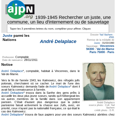
1939-1945 Rechercher un juste, une
commune, un lieu d'internement ou de sauvetage
Juste
parmi les
Dossier
Yad Vashem
:
4591
Nations
Remise de la médaille de
André Delaplace
Juste
:
01/03/1990
Vincennes
Sauvetage :
94300
-
Val-de-Marne
Paris 75000
-
Paris
Comptable
Profession:
28/11/1911
Date de naissance:
Notice
André Delaplace
*, comptable, habitait à Vincennes, dans le
Val-de-Marne.
Vers la fin de l'année 1943, les Kalmowicz, des réfugiés juifs
polonais, cherchaient où se cacher. Le mari de l'une des
soeurs Kalmowicz demanda l'aide de
André Delaplace
* dont il
avait fait la connaissance à l'armée.
André Deltaplane
* trouva dans la Sarthe des gens prêts à
accueillir les deux plus jeune soeurs, tandis qu’il hébergeait les
six autres membres de la famille dans son appartement
parisien. C'était d'autant plus dangereux que la police
André Delaplace
parisienne faisait activement la chasse aux Juifs, avec, en
source photo : Coll. Yad
Vashem
priorité, ceux n'ayant pas la nationalité française, ce qui était le
crédit photo : D.R.
cas des Kalmowicz.
André Deltaplane
* trouva de faux papiers pour une des soeurs Kalmowicz abritées chez