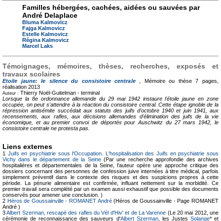
Familles hébergées, cachées, aidées ou sauvées par
André Delaplace
Bluma Kalmovicz
Fajga Kalmovicz
Estelle Kalmovicz
Régina Kalmovicz
Marcel Laks
Témoignages, mémoires, thèses, recherches, exposés et
travaux scolaires
Etoile jaune: le silence du consistoire centrale
, Mémoire ou thèse
7 pages,
réalisation 2013
Thierry Noël-Guitelman -
terminal
Auteur :
Lorsque la 8e ordonnance allemande du 29 mai 1942 instaure l'étoile jaune en zone
occupée, on peut s'attendre à la réaction du consistoire central. Cette étape ignoble de la
répression antisémite succédait aux statuts des juifs d'octobre 1940 et juin 1941, aux
recensements, aux rafles, aux décisions allemandes d'élimination des juifs de la vie
économique, et au premier convoi de déportés pour Auschwitz du 27 mars 1942, le
consistoire centrale ne protesta pas.
Liens externes
1
Juifs en psychiatrie sous l'Occupation. L'hospitalisation des Juifs en psychiatrie sous
Vichy dans le département de la Seine
(Par une recherche approfondie des archives
hospitalières et départementales de la Seine, l'auteur opère une approche critique des
dossiers concernant des personnes de confession juive internées à titre médical, parfois
simplement préventif dans le contexte des risques et des suspicions propres à cette
période. La pénurie alimentaire est confirmée, influant nettement sur la morbidité. Ce
premier travail sera complété par un examen aussi exhaustif que possible des documents
conservés pour amener une conclusion. )
2
Héros de Goussainville - ROMANET André
(Héros de Goussainville - Page ROMANET
André )
3
Albert Szerman, rescapé des rafles du Vél d'Hiv' et de La Varenne
(Le 20 mai 2012, une
cérémonie de reconnaissance des sauveurs d'
Albert Szerman
, les Justes
Solange
* et