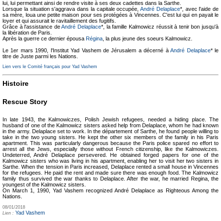
lui, lui permettant ainsi de rendre visite à ses deux cadettes dans la Sarthe.
Lorsque la situation s'aggrava dans la capitale occupée,
André Delaplace
*, avec l'aide de
sa mère, loua une petite maison pour ses protégées à Vincennes. C'est lui qui en payait le
loyer et qui assurait le ravitaillement des fugitifs.
Grâce à l'assistance de
André Delaplace
*, la famille Kalmowicz réussit à tenir bon jusqu'à
la libération de Paris.
Après la guerre ce dernier épousa
Régina
, la plus jeune des soeurs Kalmowicz.
Le 1er mars 1990, l'Institut Yad Vashem de Jérusalem a décerné à
André Delaplace
* le
titre de Juste parmi les Nations.
Lien vers le Comité français pour Yad Vashem
Histoire
Rescue Story
In late 1943, the Kalmowiczes, Polish Jewish refugees, needed a hiding place. The
husband of one of the Kalmowicz sisters asked help from Delaplace, whom he had known
in the army. Delaplace set to work. In the département of Sarthe, he found people willing to
take in the two young sisters. He kept the other six members of the family in his Paris
apartment. This was particularly dangerous because the Paris police spared no effort to
arrest all the Jews, especially those without French citizenship, like the Kalmowiczes.
Undeterred, André Delaplace persevered. He obtained forged papers for one of the
Kalmowicz sisters who was living in his apartment, enabling her to visit her two sisters in
Sarthe. When the tension in Paris increased, Delaplace rented a small house in Vincennes
for the refugees. He paid the rent and made sure there was enough food. The Kalmowicz
family thus survived the war thanks to Delaplace. After the war, he married Regina, the
youngest of the Kalmowicz sisters.
On March 1, 1990, Yad Vashem recognized André Delaplace as Righteous Among the
Nations.
08/01/2018
Yad Vashem
Lien :