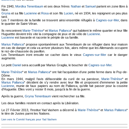
Fin 1940,
Mordka Tenenbaum
et ses deux frères
Nathan
et
Samuel
partent en zone libre à
Nice.
Gryna
et sa fille
Lucienne
et
Rosa
et son fils
Lucien
, né en 1934, les rejoignent un peu plus
tard.
Les 7 membres de la famille se trouvent ainsi ensemble réfugiés à
Cagnes-sur-Mer
, dans
le quartier de Saint-Véran.
Ils rencontrent
Marie-Thérèse
* et
Marius Pallanca
* qui habitent le même quartier et leur fille
Huguettte devient très vite la compagne de jeux et de vélo de
Lucienne
.
Lucienne
est bavarde et raconte le périple de sa famille.
Marius Pallanca
* propose spontanément aux Tenenbaum de se réfugier dans leur maison
en cas de danger et cela va arriver plusieurs fois, alors même que les Allemands occupent
le rez-de-chaussée du pavillon.
Les Tenenbaum iront ensuite se cacher dans le vieux
Cagnes-sur-Mer
car le danger
augmente.
Le petit
Daniel
sera accueilli par Marius Graglia, le boucher de
Cagnes-sur-Mer
.
Marie-Thérèse
* et
Marius Pallanca
* ont fait l’acquisition d’une petite ferme dans le Puy-de-
Dôme.
En mars 1944, malgré l'avis défavorable du curé de sa paroisse,
Marie-Thérèse
* et
Marius Pallanca
* décident de s’y rendre avec leur fille et proposent d'emmener la petite
Lucienne
, munie de faux papiers au nom de Pallanca, qu'elle fait passer pour la cousine
d’Huguette. Elles vont y rester 8 mois, jusqu'à la fin de la guerre.
Après la guerre,
Gryna Tenenbaum
vient rechercher sa fille.
Les deux familles restent en contact après la Libération.
Le 27 Février 2013, l’Institut Yad Vashem a décerné à
Marie-Thérèse
* et
Marius Pallanca
*
le titre de Justes parmi les Nations.
Lien vers le Comité français pour Yad Vashem