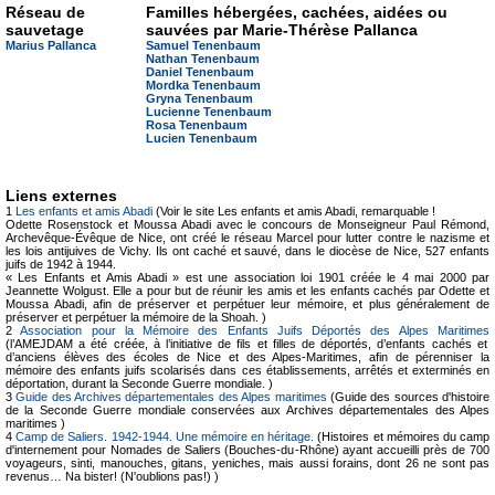
Réseau de
Familles hébergées, cachées, aidées ou
sauvetage
sauvées par Marie-Thérèse Pallanca
Marius Pallanca
Samuel Tenenbaum
Nathan Tenenbaum
Daniel Tenenbaum
Mordka Tenenbaum
Gryna Tenenbaum
Lucienne Tenenbaum
Rosa Tenenbaum
Lucien Tenenbaum
Liens externes
1
Les enfants et amis Abadi
(Voir le site Les enfants et amis Abadi, remarquable !
Odette Rosenstock et Moussa Abadi avec le concours de Monseigneur Paul Rémond,
Archevêque-Évêque de Nice, ont créé le réseau Marcel pour lutter contre le nazisme et
les lois antijuives de Vichy. Ils ont caché et sauvé, dans le diocèse de Nice, 527 enfants
juifs de 1942 à 1944.
« Les Enfants et Amis Abadi » est une association loi 1901 créée le 4 mai 2000 par
Jeannette Wolgust. Elle a pour but de réunir les amis et les enfants cachés par Odette et
Moussa Abadi, afin de préserver et perpétuer leur mémoire, et plus généralement de
préserver et perpétuer la mémoire de la Shoah. )
2
Association pour la Mémoire des Enfants Juifs Déportés des Alpes Maritimes
(l’AMEJDAM a été créée, à l’initiative de fils et filles de déportés, d’enfants cachés et
d’anciens élèves des écoles de Nice et des Alpes-Maritimes, afin de pérenniser la
mémoire des enfants juifs scolarisés dans ces établissements, arrêtés et exterminés en
déportation, durant la Seconde Guerre mondiale. )
3
Guide des Archives départementales des Alpes maritimes
(Guide des sources d'histoire
de la Seconde Guerre mondiale conservées aux Archives départementales des Alpes
maritimes )
4
Camp de Saliers. 1942-1944. Une mémoire en héritage.
(Histoires et mémoires du camp
d'internement pour Nomades de Saliers (Bouches-du-Rhône) ayant accueilli près de 700
voyageurs, sinti, manouches, gitans, yeniches, mais aussi forains, dont 26 ne sont pas
revenus… Na bister! (N'oublions pas!) )