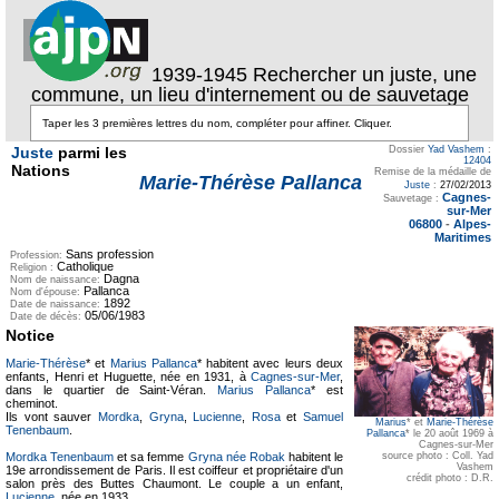
1939-1945 Rechercher un juste, une
commune, un lieu d'internement ou de sauvetage
Juste
parmi les
Dossier
Yad Vashem
:
12404
Nations
Remise de la médaille de
Marie-Thérèse Pallanca
Juste
:
27/02/2013
Cagnes-
Sauvetage :
sur-Mer
06800
-
Alpes-
Maritimes
Sans profession
Profession:
Catholique
Religion :
Dagna
Nom de naissance:
Pallanca
Nom d'épouse:
1892
Date de naissance:
05/06/1983
Date de décès:
Notice
Marie-Thérèse
* et
Marius Pallanca
* habitent avec leurs deux
enfants, Henri et Huguette, née en 1931, à
Cagnes-sur-Mer
,
dans le quartier de Saint-Véran.
Marius Pallanca
* est
cheminot.
Ils vont sauver
Mordka
,
Gryna
,
Lucienne
,
Rosa
et
Samuel
Marius
* et
Marie-Thérèse
Tenenbaum
.
Pallanca
* le 20 août 1969 à
Cagnes-sur-Mer
Mordka Tenenbaum
et sa femme
Gryna née Robak
habitent le
source photo : Coll. Yad
Vashem
19e arrondissement de Paris. Il est coiffeur et propriétaire d'un
crédit photo : D.R.
salon près des Buttes Chaumont. Le couple a un enfant,
Lucienne
, née en 1933.