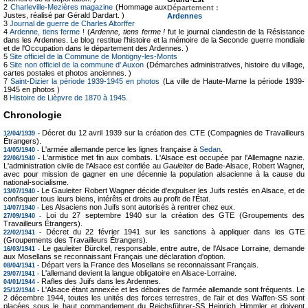
2
Charleville-Mezières magazine
(Hommage aux
Département :
Justes, réalisé par Gérald Dardart. )
Ardennes
3
Journal de guerre de Charles Altorffer
4
Ardenne, tiens ferme !
(
Ardenne, tiens ferme !
fut le journal clandestin de la Résistance
dans les Ardennes. Le blog restitue l'histoire et la mémoire de la Seconde guerre mondiale
et de l'Occupation dans le département des Ardennes. )
5
Site officiel de la Commune de Montigny-les-Monts
6
Site non officiel de la commune d' Auxon
(Démarches administratives, histoire du village,
cartes postales et photos anciennes. )
7
Saint-Dizier la période 1939-1945 en photos
(La ville de Haute-Marne la période 1939-
1945 en photos )
8
Histoire de Lièpvre de 1870 à 1945.
Chronologie
Décret du 12 avril 1939 sur la création des CTE (Compagnies de Travailleurs
12/04/1939 -
Étrangers).
L'armée allemande perce les lignes française à
Sedan
.
14/05/1940 -
L'armistice met fin aux combats. L'Alsace est occupée par l'Allemagne nazie.
22/06/1940 -
L'administration civile de l'Alsace est confiée au
Gauleiter
de Bade-Alsace, Robert Wagner,
avec pour mission de gagner en une décennie la population alsacienne à la cause du
national-socialisme.
Le Gauleiter Robert Wagner décide d'expulser les Juifs restés en Alsace, et de
13/07/1940 -
confisquer tous leurs biens, intérêts et droits au profit de l'État.
Les Alsaciens non Juifs sont autorisés à rentrer chez eux.
14/07/1940 -
Loi du 27 septembre 1940 sur la création des GTE (Groupements des
27/09/1940 -
Travailleurs Étrangers).
Décret du 22 février 1941 sur les sanctions à appliquer dans les GTE
22/02/1941 -
(Groupements des Travailleurs Étrangers).
Le gauleiter Bürckel, responsable, entre autre, de l'Alsace Lorraine, demande
16/03/1941 -
aux Mosellans se reconnaissant Français une déclaration d'option.
Départ vers la France des Mosellans se reconnaissant Français.
08/04/1941 -
L'allemand devient la langue obligatoire en Alsace-Lorraine.
29/07/1941 -
Rafles des Juifs dans les Ardennes.
04/01/1944 -
L'Alsace étant annexée et les déboires de l'armée allemande sont fréquents. Le
25/12/1944 -
2 décembre 1944, toutes les unités des forces terrestres, de l'air et des Waffen-SS sont
placées sous le haut commandement du Reichsführer-SS Heinrich Himmler et doivent