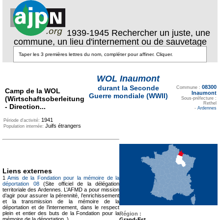
1939-1945 Rechercher un juste, une
commune, un lieu d'internement ou de sauvetage
WOL Inaumont
Texte pour
ecartement lateral
08300
durant la Seconde
Commune :
Camp de la WOL
Inaumont
Guerre mondiale (WWII)
(Wirtschaftsoberleitung
Sous-préfecture :
Rethel
- Direction...
-
Ardennes
1941
Période d'activité:
Juifs étrangers
Population internée:
Liens externes
1
Amis de la Fondation pour la mémoire de la
déportation 08
(Site officiel de la délégation
territoriale des Ardennes. L’AFMD a pour mission
d’agir pour assurer la pérennité, l’enrichissement
et la transmission de la mémoire de la
déportation et de l’internement, dans le respect
plein et entier des buts de la Fondation pour la
Région :
mémoire de la déportation. )
Grand-Est