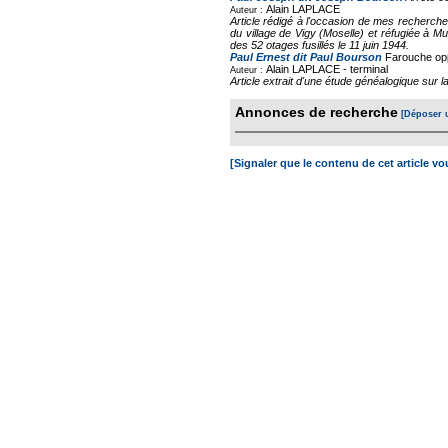
Alain LAPLACE
Auteur :
Article rédigé à l'occasion de mes recherch
du village de Vigy (Moselle) et réfugiée à Mu
des 52 otages fusillés le 11 juin 1944.
Paul Ernest dit Paul Bourson
Farouche opp
Alain LAPLACE -
terminal
Auteur :
Article extrait d'une étude généalogique sur
Annonces de recherche
[Déposer 
[Signaler que le contenu de cet article v