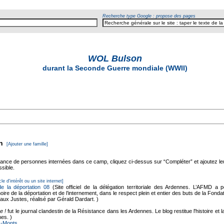
Recherche type Google : propose des pages
WOL Bulson
durant la Seconde Guerre mondiale (WWII)
n
[Ajouter une famille]
sance de personnes internées dans ce camp, cliquez ci-dessus sur “Compléter” et ajoutez l
ssible.
cle d'intérêt ou un site internet]
e la déportation 08
(Site officiel de la délégation territoriale des Ardennes. L’AFMD a 
ire de la déportation et de l’internement, dans le respect plein et entier des buts de la Fonda
x Justes, réalisé par Gérald Dardart. )
e !
fut le journal clandestin de la Résistance dans les Ardennes. Le blog restitue l'histoire e
es. )
es-Monts