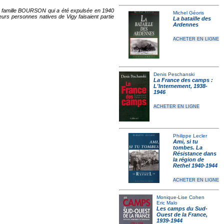
 la famille BOURSON qui a été expulsée en 1940
Michel Géoris
ieurs personnes natives de Vigy faisaient partie
La bataille des
Ardennes
ACHETER EN LIGNE
Denis Peschanski
La France des camps :
L'Internement, 1938-
1946
ACHETER EN LIGNE
Philippe Lecler
Ami, si tu
tombes. La
Résistance dans
la région de
Rethel 1940-1944
ACHETER EN LIGNE
Monique-Lise Cohen
Eric Malo
Les camps du Sud-
Ouest de la France,
1939-1944