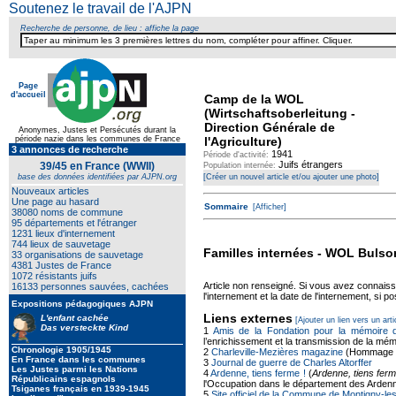
Soutenez le travail de l'AJPN
Recherche de personne, de lieu : affiche la page
Page
d'accueil
Camp de la WOL
(Wirtschaftsoberleitung -
Direction Générale de
Anonymes, Justes et Persécutés durant la
période nazie dans les communes de France
l'Agriculture)
3 annonces de recherche
1941
Période d'activité:
Juifs étrangers
39/45 en France (WWII)
Population internée:
base des données identifiées par AJPN.org
[Créer un nouvel article et/ou ajouter une photo]
Nouveaux articles
Une page au hasard
Sommaire
[Afficher]
38080 noms de commune
95 départements et l'étranger
1231 lieux d'internement
744 lieux de sauvetage
Familles internées - WOL Bulso
33 organisations de sauvetage
4381 Justes de France
1072 résistants juifs
Article non renseigné. Si vous avez connais
16133 personnes sauvées, cachées
l'internement et la date de l'internement, si po
Expositions pédagogiques AJPN
Liens externes
L'enfant cachée
[Ajouter un lien vers un arti
Das versteckte Kind
1
Amis de la Fondation pour la mémoire d
l’enrichissement et la transmission de la mémo
Chronologie 1905/1945
2
Charleville-Mezières magazine
(Hommage au
En France dans les communes
3
Journal de guerre de Charles Altorffer
Les Justes parmi les Nations
4
Ardenne, tiens ferme !
(
Ardenne, tiens ferm
Républicains espagnols
l'Occupation dans le département des Ardenn
Tsiganes français en 1939-1945
5
Site officiel de la Commune de Montigny-l