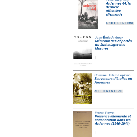
Ardennes 44, la
dernière
offensive
allemande
ACHETER EN LIGNE
Jean-Émile Andreux
Mémorial des déportés
du Judenlager des
Mazures
Christine Dollard-Leplomb
Sauveteurs d'étoiles en
Ardennes
ACHETER EN LIGNE
Franck Peyrot
Présence allemande et
collaboration dans les
Ardennes (1940-1944)