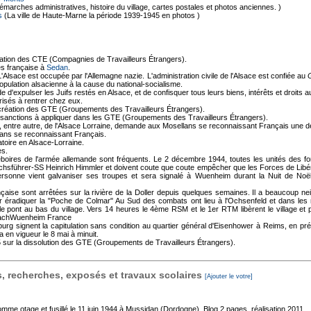
marches administratives, histoire du village, cartes postales et photos anciennes. )
s
(La ville de Haute-Marne la période 1939-1945 en photos )
réation des CTE (Compagnies de Travailleurs Étrangers).
es française à
Sedan
.
'Alsace est occupée par l'Allemagne nazie. L'administration civile de l'Alsace est confiée au
pulation alsacienne à la cause du national-socialisme.
d'expulser les Juifs restés en Alsace, et de confisquer tous leurs biens, intérêts et droits au p
risés à rentrer chez eux.
création des GTE (Groupements des Travailleurs Étrangers).
s sanctions à appliquer dans les GTE (Groupements des Travailleurs Étrangers).
, entre autre, de l'Alsace Lorraine, demande aux Mosellans se reconnaissant Français une dé
lans se reconnaissant Français.
atoire en Alsace-Lorraine.
es.
boires de l'armée allemande sont fréquents. Le 2 décembre 1944, toutes les unités des for
führer-SS Heinrich Himmler et doivent coute que coute empêcher que les Forces de Libérat
sonne vient galvaniser ses troupes et sera signalé à Wuenheim durant la Nuit de Noël
ise sont arrêtées sur la rivière de la Doller depuis quelques semaines. Il a beaucoup neig
 éradiquer la "Poche de Colmar" Au Sud des combats ont lieu à l'Ochsenfeld et dans les ru
le pont au bas du village. Vers 14 heures le 4ème RSM et le 1er RTM libèrent le village et 
ffachWuenheim France
eburg signent la capitulation sans condition au quartier général d'Eisenhower à Reims, en pr
a en vigueur le 8 mai à minuit.
ur la dissolution des GTE (Groupements de Travailleurs Étrangers).
 recherches, exposés et travaux scolaires
[Ajouter le votre]
mme otage et fusillé le 11 juin 1944 à Mussidan (Dordogne), Blog
2 pages, réalisation 2011