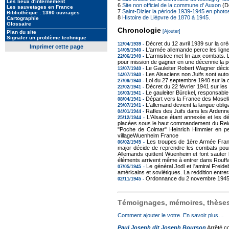
Les lieux d'internement
6
Site non officiel de la commune d' Auxon
(Dé
Les sauvetages en France
7
Saint-Dizier la période 1939-1945 en photo
Bibliothèque : 1390 ouvrages
8
Histoire de Lièpvre de 1870 à 1945.
Cartographie
Glossaire
Chronologie
[Ajouter]
Plan du site
Signaler un problème technique
Décret du 12 avril 1939 sur la c
12/04/1939 -
Imprimer cette page
L'armée allemande perce les lign
14/05/1940 -
L'armistice met fin aux combats. L
22/06/1940 -
pour mission de gagner en une décennie la po
Le Gauleiter Robert Wagner décide 
13/07/1940 -
Les Alsaciens non Juifs sont auto
14/07/1940 -
Loi du 27 septembre 1940 sur la 
27/09/1940 -
Décret du 22 février 1941 sur le
22/02/1941 -
Le gauleiter Bürckel, responsable
16/03/1941 -
Départ vers la France des Mosel
08/04/1941 -
L'allemand devient la langue oblig
29/07/1941 -
Rafles des Juifs dans les Ardenn
04/01/1944 -
L'Alsace étant annexée et les dé
25/12/1944 -
placées sous le haut commandement du Reichs
"Poche de Colmar" Heinrich Himmler en per
villageWuenheim France
Les troupes de 1ère Armée França
06/02/1945 -
major décide de reprendre les combats pour
Allemands quittent Wuenheim et font sauter 
éléments arrivent même à entrer dans Rou
Le général Jodl et l'amiral Freid
07/05/1945 -
américains et soviétiques. La reddition entrer
Ordonnance du 2 novembre 1945 s
02/11/1945 -
Témoignages, mémoires, thèses,
Comment ajouter le votre. En savoir plus…
Paul Joseph dit Joseph Bourson
Arrêté co