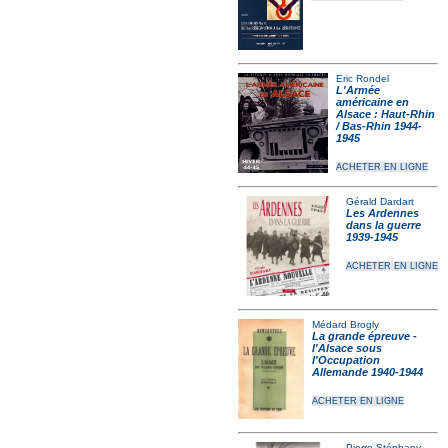
Eric Rondel
L'Armée
américaine en
Alsace : Haut-Rhin
/ Bas-Rhin 1944-
1945
ACHETER EN LIGNE
Gérald Dardart
Les Ardennes
dans la guerre
1939-1945
ACHETER EN LIGNE
Médard Brogly
La grande épreuve -
l'Alsace sous
l'Occupation
Allemande 1940-1944
ACHETER EN LIGNE
Pierre Stéphany