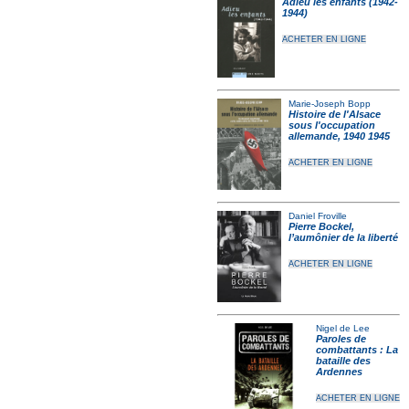
Adieu les enfants (1942-
1944)
ACHETER EN LIGNE
Marie-Joseph Bopp
Histoire de l'Alsace
sous l'occupation
allemande, 1940 1945
ACHETER EN LIGNE
Daniel Froville
Pierre Bockel,
l’aumônier de la liberté
ACHETER EN LIGNE
Nigel de Lee
Paroles de
combattants : La
bataille des
Ardennes
ACHETER EN LIGNE