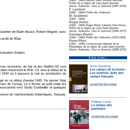
(1943 - 1944)
Gaston Jules Antoine Mumber,
Préfet de la région de Laon-Saint-Quentin
(Aisne, Ardennes, Oise et Somme) (1897-1970)
F. Lambert
(1944 - 1944)
Préfet des Ardennes
M. Scaillerez
(1944 - 1944)
Roger Homo
(1944 - 1944)
Roger Marie Calentin Paul Homo,
Préfet de la région de Laon-Saint-Quentin
(Aisne, Ardennes, Oise et Somme) (1892-1977)
Gauleiter
de Bade-Alsace, Robert Wagner, avec
Georges Rastel
(1944 - 1945)
Préfet des Ardennes (1910-1993)
rofit de l'État.
Pierre Pène
(1944 - 1946)
Commissaire régional de la
République de la région de Laon-Saint-Quentin
(Aisne, Ardennes, Oise et Somme) (1898-1972)
claration d'option.
À lire, à voir…
Anne Grynberg
ces terrestres, de l'air et des Waffen-SS sont
Les camps de la honte :
ion traversent le Rhin. Ce sera le début de la
Les internés Juifs des
 1944 où il passera la nuit au presbytère du
camps français
é en ce début d'année 1945. Fin janvier l'état
es de Cernay. Le 4 février au petit matin les
ACHETER EN LIGNE
poursuivent vers Soultz Guebwiller et quelques
ésence de représentants britanniques, français,
Philippe Lecler
Le temps des
partisans
ACHETER EN LIGNE