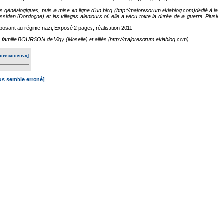
es généalogiques, puis la mise en ligne d'un blog (http://majoresorum.eklablog.com)dédié à
ssidan (Dordogne) et les villages alentours où elle a vécu toute la durée de la guerre. Plus
osant au régime nazi, Exposé
2 pages, réalisation 2011
 la famille BOURSON de Vigy (Moselle) et alliés (http://majoresorum.eklablog.com)
une annonce]
ous semble erroné]