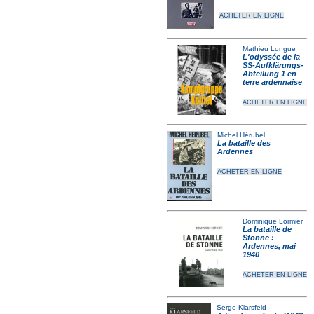
ACHETER EN LIGNE
Mathieu Longue
L'odyssée de la
SS-Aufklärungs-
Abteilung 1 en
terre ardennaise
ACHETER EN LIGNE
Michel Hérubel
La bataille des
Ardennes
ACHETER EN LIGNE
Dominique Lormier
La bataille de
Stonne :
Ardennes, mai
1940
ACHETER EN LIGNE
Serge Klarsfeld