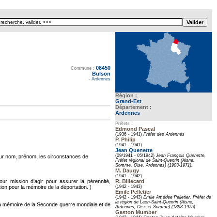
08450
Texte pour ecartement lateral
Commune :
Bulson
-
Ardennes
Région :
Grand-Est
Département :
Ardennes
Préfets :
Edmond Pascal
(1936 - 1941)
Préfet des Ardennes
P. Philip
(1941 - 1941)
Jean Quenette
(09/1941 - 05/1942)
Jean François Quenette,
eur nom, prénom, les circonstances de
Préfet régional de Saint-Quentin (Aisne,
Somme, Oise, Ardennes) (1903-1971).
M. Daugy
(1941 - 1942)
pour mission d’agir pour assurer la pérennité,
R. Billecard
tion pour la mémoire de la déportation. )
(1942 - 1943)
Émile Pelletier
(1942 - 1943)
Émile Amédee Pelletier, Préfet de
la région de Laon-Saint-Quentin (Aisne,
t la mémoire de la Seconde guerre mondiale et de
Ardennes, Oise et Somme) (1898-1975)
Gaston Mumber