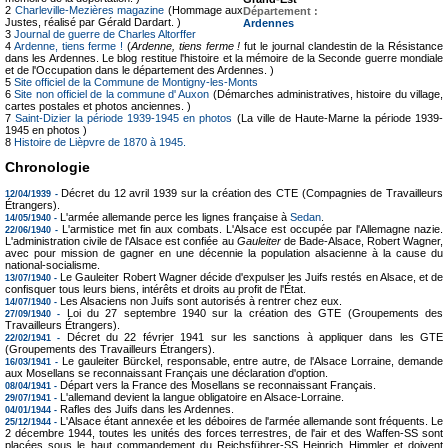
2
Charleville-Mezières magazine
(Hommage aux
Département :
Justes, réalisé par Gérald Dardart. )
Ardennes
3
Journal de guerre de Charles Altorffer
4
Ardenne, tiens ferme !
(
Ardenne, tiens ferme !
fut le journal clandestin de la Résistance
dans les Ardennes. Le blog restitue l'histoire et la mémoire de la Seconde guerre mondiale
et de l'Occupation dans le département des Ardennes. )
5
Site officiel de la Commune de Montigny-les-Monts
6
Site non officiel de la commune d' Auxon
(Démarches administratives, histoire du village,
cartes postales et photos anciennes. )
7
Saint-Dizier la période 1939-1945 en photos
(La ville de Haute-Marne la période 1939-
1945 en photos )
8
Histoire de Lièpvre de 1870 à 1945.
Chronologie
Décret du 12 avril 1939 sur la création des CTE (Compagnies de Travailleurs
12/04/1939 -
Étrangers).
L'armée allemande perce les lignes française à
Sedan
.
14/05/1940 -
L'armistice met fin aux combats. L'Alsace est occupée par l'Allemagne nazie.
22/06/1940 -
L'administration civile de l'Alsace est confiée au
Gauleiter
de Bade-Alsace, Robert Wagner,
avec pour mission de gagner en une décennie la population alsacienne à la cause du
national-socialisme.
Le Gauleiter Robert Wagner décide d'expulser les Juifs restés en Alsace, et de
13/07/1940 -
confisquer tous leurs biens, intérêts et droits au profit de l'État.
Les Alsaciens non Juifs sont autorisés à rentrer chez eux.
14/07/1940 -
Loi du 27 septembre 1940 sur la création des GTE (Groupements des
27/09/1940 -
Travailleurs Étrangers).
Décret du 22 février 1941 sur les sanctions à appliquer dans les GTE
22/02/1941 -
(Groupements des Travailleurs Étrangers).
Le gauleiter Bürckel, responsable, entre autre, de l'Alsace Lorraine, demande
16/03/1941 -
aux Mosellans se reconnaissant Français une déclaration d'option.
Départ vers la France des Mosellans se reconnaissant Français.
08/04/1941 -
L'allemand devient la langue obligatoire en Alsace-Lorraine.
29/07/1941 -
Rafles des Juifs dans les Ardennes.
04/01/1944 -
L'Alsace étant annexée et les déboires de l'armée allemande sont fréquents. Le
25/12/1944 -
2 décembre 1944, toutes les unités des forces terrestres, de l'air et des Waffen-SS sont
placées sous le haut commandement du Reichsführer-SS Heinrich Himmler et doivent