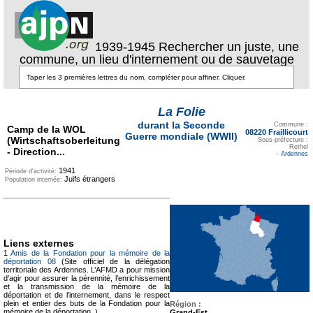
1939-1945 Rechercher un juste, une
commune, un lieu d'internement ou de sauvetage
La Folie
Texte pour ecartement
durant la Seconde
lateral
Commune :
Camp de la WOL
08220 Fraillicourt
Guerre mondiale (WWII)
(Wirtschaftsoberleitung
Sous-préfecture :
Rethel
- Direction...
-
Ardennes
1941
Période d'activité:
Juifs étrangers
Population internée:
Liens externes
1
Amis de la Fondation pour la mémoire de la
déportation 08
(Site officiel de la délégation
territoriale des Ardennes. L’AFMD a pour mission
d’agir pour assurer la pérennité, l’enrichissement
et la transmission de la mémoire de la
déportation et de l’internement, dans le respect
plein et entier des buts de la Fondation pour la
Région :
mémoire de la déportation. )
Grand-Est