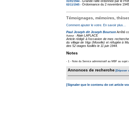
Grande rafle ordonnée par le Pré
31/01/1944 -
Ordonnance du 2 novembre 1945 s
02/11/1945 -
Témoignages, mémoires, thèses,
Comment ajouter le votre. En savoir plus…
Paul Joseph dit Joseph Bourson
Arrêté co
Alain LAPLACE
Auteur :
Article rédigé à l'occasion de mes recherch
du village de Vigy (Moselle) et réfugiée à Mu
des 52 otages fusillés le 11 juin 1944.
Notes
- 1 - Note du Service administratif au MBF au suj
Annonces de recherche
[Déposer 
[Signaler que le contenu de cet article v