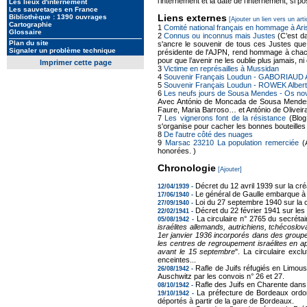
l'internement et la date de l'internement, si po
Les lieux d'internement
Les sauvetages en France
Liens externes
Bibliothèque : 1390 ouvrages
[Ajouter un lien vers un arti
Cartographie
1
Comité national français en hommage à Ar
Glossaire
2
Connus ou inconnus mais Justes
(C’est da
Plan du site
s'ancre le souvenir de tous ces Justes que l
Signaler un problème technique
présidente de l'AJPN, rend hommage à chacun
pour que l’avenir ne les oublie plus jamais, n
Imprimer cette page
3
Victime en représailles à Mussidan
4
Souvenir Français Loudun - GABORIAUD 
5
Souvenir Français Loudun - ROWEK Albert
6
Les neufs jours de Sousa Mendes - Os no
Avec António de Moncada de Sousa Mendes, 
Faure, Maria Barroso… et António de Oliveira 
7
Les vignerons font de la résistance
(Blog
s'organise pour cacher les bonnes bouteilles e
8
De l'autre côté des nuages
9
Marsac 23210 La population remerciée
(
honorées. )
Chronologie
[Ajouter]
Décret du 12 avril 1939 sur la c
12/04/1939 -
Le général de Gaulle embarque à 
17/06/1940 -
Loi du 27 septembre 1940 sur la 
27/09/1940 -
Décret du 22 février 1941 sur le
22/02/1941 -
La circulaire n° 2765 du secréta
05/08/1942 -
israélites allemands, autrichiens, tchécoslov
1er janvier 1936 incorporés dans des groupe
les centres de regroupement israélites en a
avant le 15 septembre
". La circulaire exc
enceintes...
Rafle de Juifs réfugiés en Limou
26/08/1942 -
Auschwitz par les convois n° 26 et 27.
Rafle des Juifs en Charente dans 
08/10/1942 -
La préfecture de Bordeaux ordon
19/10/1942 -
déportés à partir de la gare de Bordeaux.