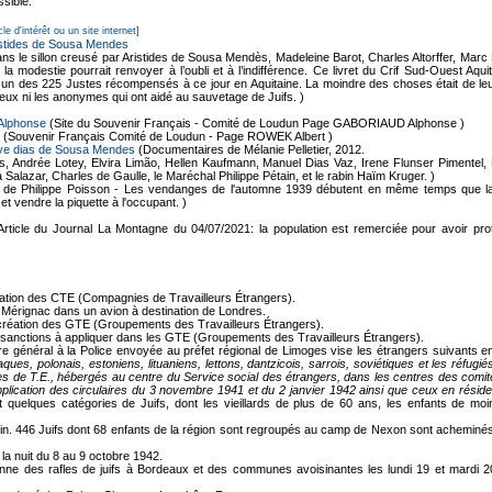
ssible.
cle d'intérêt ou un site internet]
istides de Sousa Mendes
ns le sillon creusé par Aristides de Sousa Mendès, Madeleine Barot, Charles Altorffer, Ma
a modestie pourrait renvoyer à l’oubli et à l’indifférence. Ce livret du Crif Sud-Ouest Aqu
 des 225 Justes récompensés à ce jour en Aquitaine. La moindre des choses était de leur 
i eux ni les anonymes qui ont aidé au sauvetage de Juifs. )
Alphonse
(Site du Souvenir Français - Comité de Loudun Page GABORIAUD Alphonse )
(Souvenir Français Comité de Loudun - Page ROWEK Albert )
ve dias de Sousa Mendes
(Documentaires de Mélanie Pelletier, 2012.
Andrée Lotey, Elvira Limão, Hellen Kaufmann, Manuel Dias Vaz, Irene Flunser Pimentel, 
Salazar, Charles de Gaulle, le Maréchal Philippe Pétain, et le rabin Haïm Kruger. )
 de Philippe Poisson - Les vendanges de l'automne 1939 débutent en même temps que la g
t vendre la piquette à l'occupant. )
Article du Journal La Montagne du 04/07/2021: la population est remerciée pour avoir proté
réation des CTE (Compagnies de Travailleurs Étrangers).
Mérignac dans un avion à destination de Londres.
création des GTE (Groupements des Travailleurs Étrangers).
s sanctions à appliquer dans les GTE (Groupements des Travailleurs Étrangers).
ire général à la Police envoyée au préfet régional de Limoges vise les étrangers suivants e
aques, polonais, estoniens, lituaniens, lettons, dantzicois, sarrois, soviétiques et les réf
s de T.E., hébergés au centre du Service social des étrangers, dans les centres des comi
pplication des circulaires du 3 novembre 1941 et du 2 janvier 1942 ainsi que ceux en résid
lut quelques catégories de Juifs, dont les vieillards de plus de 60 ans, les enfants d
sin. 446 Juifs dont 68 enfants de la région sont regroupés au camp de Nexon sont acheminé
la nuit du 8 au 9 octobre 1942.
ne des rafles de juifs à Bordeaux et des communes avoisinantes les lundi 19 et mardi 20