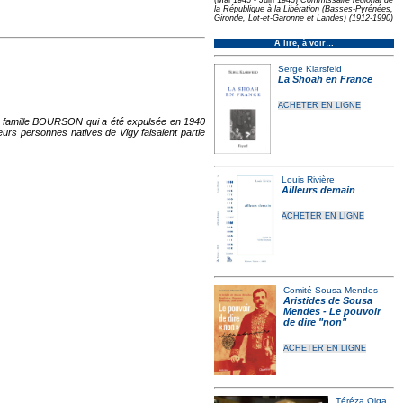
(Mai 1945 - Juin 1945)
Commissaire régional de
la République à la Libération (Basses-Pyrénées,
Gironde, Lot-et-Garonne et Landes) (1912-1990)
À lire, à voir…
Serge Klarsfeld
La Shoah en France
ACHETER EN LIGNE
 la famille BOURSON qui a été expulsée en 1940
ieurs personnes natives de Vigy faisaient partie
Louis Rivière
Ailleurs demain
ACHETER EN LIGNE
Comité Sousa Mendes
Aristides de Sousa
Mendes - Le pouvoir
de dire "non"
ACHETER EN LIGNE
Téréza Olga