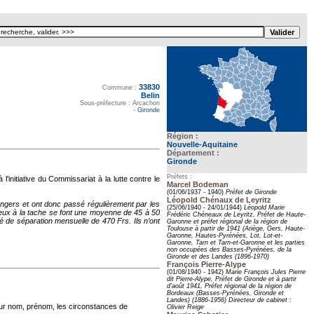
33830
Texte pour ecartement lateral
Commune :
Belin
Sous-préfecture : Arcachon
-
Gironde
Région :
Nouvelle-Aquitaine
Département :
Gironde
Préfets :
initiative du Commissariat à la lutte contre le
Marcel Bodeman
(01/06/1937 - 1940)
Préfet de Gironde
Léopold Chénaux de Leyritz
angers et ont donc passé régulièrement par les
(25/06/1940 - 24/01/1944)
Léopold Marie
ceux à la tache se font une moyenne de 45 à 50
Frédéric Chéneaux de Leyritz, Préfet de Haute-
té de séparation mensuelle de 470 Frs. Ils n’ont
Garonne et préfet régional de la région de
Toulouse à partir de 1941 (Ariège, Gers, Haute-
Garonne, Hautes-Pyrénées, Lot, Lot-et-
Garonne, Tarn et Tarn-et-Garonne et les parties
non occupées des Basses-Pyrénées, de la
Gironde et des Landes (1896-1970)
François Pierre-Alype
(01/08/1940 - 1942)
Marie François Jules Pierre
dit Pierre-Alype, Préfet de Gironde et à partir
d'août 1941, Préfet régional de la région de
Bordeaux (Basses-Pyrénées, Gironde et
Landes) (1886-1956) Directeur de cabinet :
eur nom, prénom, les circonstances de
Olivier Reige