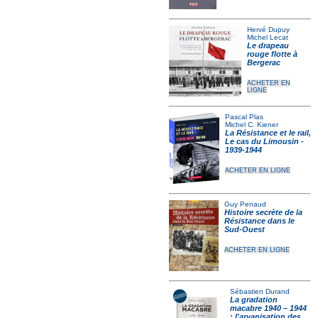
Hervé Dupuy
Michel Lecat
Le drapeau
rouge flotte à
Bergerac
ACHETER EN
LIGNE
Pascal Plas
Michel C. Kiener
La Résistance et le rail,
Le cas du Limousin -
1939-1944
ACHETER EN LIGNE
Guy Penaud
Histoire secrète de la
Résistance dans le
Sud-Ouest
ACHETER EN LIGNE
Sébastien Durand
La gradation
macabre 1940 – 1944
: l'aryanisation des