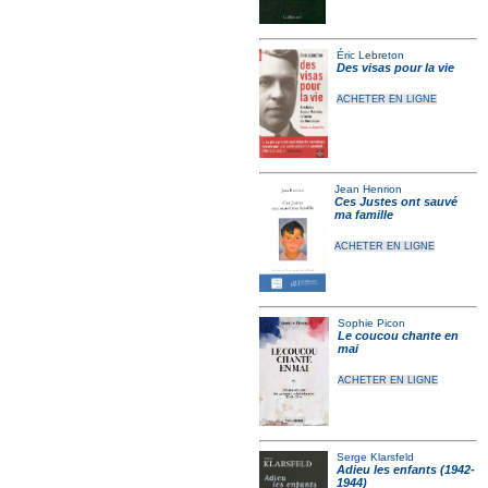
Éric Lebreton
Des visas pour la vie
ACHETER EN LIGNE
Jean Henrion
Ces Justes ont sauvé
ma famille
ACHETER EN LIGNE
Sophie Picon
Le coucou chante en
mai
ACHETER EN LIGNE
Serge Klarsfeld
Adieu les enfants (1942-
1944)