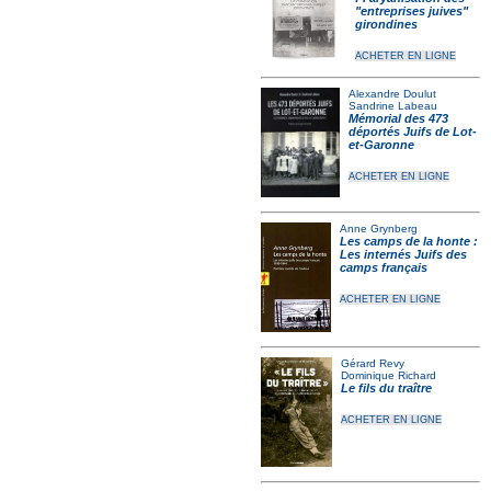
"entreprises juives"
girondines
ACHETER EN LIGNE
Alexandre Doulut
Sandrine Labeau
Mémorial des 473
déportés Juifs de Lot-
et-Garonne
ACHETER EN LIGNE
Anne Grynberg
Les camps de la honte :
Les internés Juifs des
camps français
ACHETER EN LIGNE
Gérard Revy
Dominique Richard
Le fils du traître
ACHETER EN LIGNE