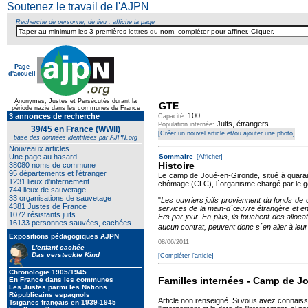
Soutenez le travail de l'AJPN
Recherche de personne, de lieu : affiche la page
Page
d'accueil
Anonymes, Justes et Persécutés durant la
GTE
période nazie dans les communes de France
100
3 annonces de recherche
Capacité:
Juifs, étrangers
Population internée:
39/45 en France (WWII)
[Créer un nouvel article et/ou ajouter une photo]
base des données identifiées par AJPN.org
Nouveaux articles
Une page au hasard
Sommaire
[Afficher]
Histoire
38080 noms de commune
95 départements et l'étranger
Le camp de Joué-en-Gironde, situé à quarante
1231 lieux d'internement
chômage (CLC), l´organisme chargé par le go
744 lieux de sauvetage
33 organisations de sauvetage
"
Les ouvriers juifs proviennent du fonds de 
4381 Justes de France
services de la main-d´œuvre étrangère et en
1072 résistants juifs
Frs par jour. En plus, ils touchent des alloc
16133 personnes sauvées, cachées
aucun contrat, peuvent donc s´en aller à leur
Expositions pédagogiques AJPN
08/06/2011
L'enfant cachée
Das versteckte Kind
[Compléter l'article]
Chronologie 1905/1945
Familles internées - Camp de J
En France dans les communes
Les Justes parmi les Nations
Républicains espagnols
Article non renseigné. Si vous avez connais
Tsiganes français en 1939-1945