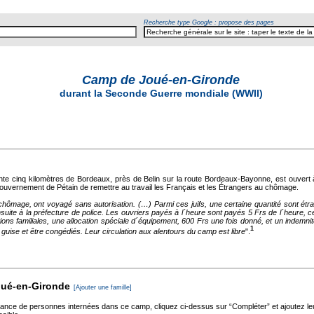
Recherche type Google : propose des pages
Camp de Joué-en-Gironde
durant la Seconde Guerre mondiale (WWII)
 cinq kilomètres de Bordeaux, près de Belin sur la route Bordeaux-Bayonne, est ouvert à l'
uvernement de Pétain de remettre au travail les Français et les Étrangers au chômage.
chômage, ont voyagé sans autorisation. (…) Parmi ces juifs, une certaine quantité sont étr
suite à la préfecture de police. Les ouvriers payés à l´heure sont payés 5 Frs de l´heure, 
ations familiales, une allocation spéciale d´équipement, 600 Frs une fois donné, et un indemni
1
 guise et être congédiés. Leur circulation aux alentours du camp est libre
".
oué-en-Gironde
[Ajouter une famille]
sance de personnes internées dans ce camp, cliquez ci-dessus sur “Compléter” et ajoutez l