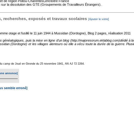
fet de région Poitou-CharentesLencloître France
ur la dissolution des GTE (Groupements de Travailleurs Étrangers).
 recherches, exposés et travaux scolaires
[Ajouter le votre]
mme otage et fusillé le 11 juin 1944 à Mussidan (Dordogne), Blog
2 pages, réalisation 2011
es généalogiques, puis la mise en ligne d'un blog (http://majoresorum.eklablog.com)dédié à
ssidan (Dordogne) et les villages alentours où elle a vécu toute la durée de la guerre. Plus
et du camp de Joué en Gironde du 25 novembre 1941, AN AJ 72 2264.
une annonce]
ous semble erroné]