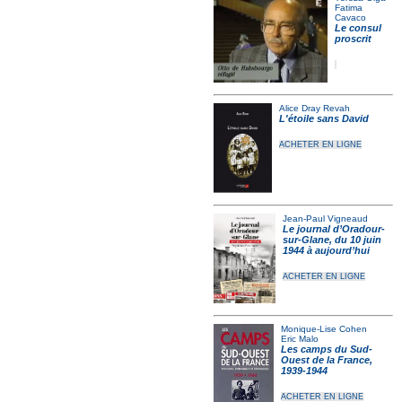
Fatima
Cavaco
Le consul
proscrit
Alice Dray Revah
L'étoile sans David
ACHETER EN LIGNE
Jean-Paul Vigneaud
Le journal d’Oradour-
sur-Glane, du 10 juin
1944 à aujourd’hui
ACHETER EN LIGNE
Monique-Lise Cohen
Eric Malo
Les camps du Sud-
Ouest de la France,
1939-1944
ACHETER EN LIGNE