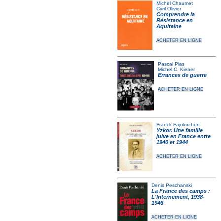
Michel Chaumet
Cyril Olivier
Comprendre la
Résistance en
Aquitaine
ACHETER EN LIGNE
Pascal Plas
Michel C. Kiener
Errances de guerre
ACHETER EN LIGNE
Franck Fajnkuchen
Yzkor. Une famille
juive en France entre
1940 et 1944
ACHETER EN LIGNE
Denis Peschanski
La France des camps :
L'Internement, 1938-
1946
ACHETER EN LIGNE