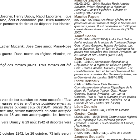
Maurice Sabatier
(01/05/1942 - 1944)
Maurice Roch Antoine
Sabatier, Préfet régional de la région de
Bordeaux (Basses-Pyrénées, Gironde et
Landes) (1897-1989)
rc Boegner, Henry Dupuy, Raoul Laporterie… que
Maurice Papon
itaine, écrit et coordonné par Hellen Kaufmann,
(06/1942 - 05/1944)
Secrétaire général de la
préfecture de la Gironde et dirige le Service des
permettre de dire et de déposer leur histoire,
questions juives. Il est condamné en 1998 pour
complicité de crimes contre l'humanité (1910-
2007)
André Sadon
(24/01/1944 - 06/02/1944)
André Paul Sadon,
Préfet régional de la région de Toulouse (Ariège,
Gers, Haute-Garonne, Hautes-Pyrénées, Lot,
Esther Mucznik, José Caré júnior, Marie-Rose
Lot-et-Garonne, Tarn et Tarn-et-Garonne et les
parties non occupées des Basses-Pyrénées, de
uerre. Dans toutes les régions viticoles, on
la Gironde et des Landes (1891-1965)
Jean Cassou
(1944 - 1944)
Commissaire régional de la
gé des familles juives. Trois familles ont été
République de la région de Toulouse (Ariège,
Gers, Haute-Garonne, Hautes-Pyrénées, Lot,
Lot-et-Garonne, Tarn et Tarn-et-Garonne et les
parties non occupées des Basses-Pyrénées, de
la Gironde et des Landes (1897-1981)
Pierre Berteaux
(1944 - 1946)
Pierre Félix Berteaux,
Commissaire régional de la République de la
région de Toulouse (Ariège, Gers, Haute-
Garonne, Hautes-Pyrénées, Lot, Lot-et-
Garonne, Tarn et Tarn-et-Garonne et les parties
n vue de leur transfert en zone occupée : "
Les
non occupées des Basses-Pyrénées, de la
ugiés russes entrés en France postérieurement au
Gironde et des Landes (1907-1986)
Léon Coursin
tés privés ou dans ceux de l'UGIF, placés dans
(Mai 1944 - 30/08/1944)
Préfet de Gironde
ence libre, seront transportés en zone occupée
Gaston Cusin
e moins de 18 ans non accompagnés, les femmes
(30/08/1944 - 18/05/1945)
Commissaire régional
de la République à la Libération (Basses-
s vers Drancy le 29 août 1942 et déportés vers
Pyrénées, Gironde, Lot-et-Garonne et Landes)
(1903-1993)
Désiré Jouany
 octobre 1942. Le 26 octobre, 73 juifs seront
(18/05/1945 - 11/03/1947)
Préfet de Gironde
Jacques Soustelle