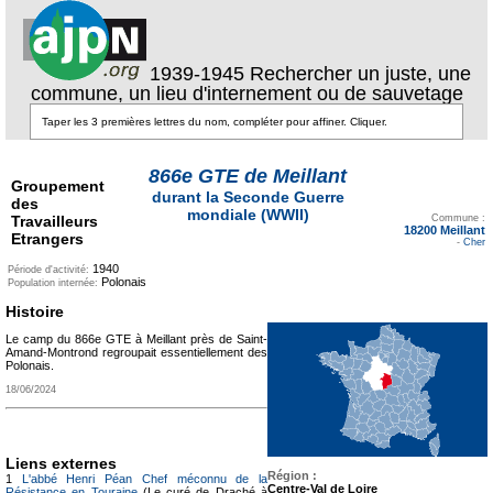
1939-1945 Rechercher un juste, une
commune, un lieu d'internement ou de sauvetage
866e GTE de Meillant
Groupement
durant la Seconde Guerre
des
Texte pour ecartement
mondiale (WWII)
Travailleurs
lateral
Commune :
18200 Meillant
Etrangers
-
Cher
1940
Période d'activité:
Polonais
Population internée:
Histoire
Le camp du 866e GTE à Meillant près de Saint-
Amand-Montrond regroupait essentiellement des
Polonais.
18/06/2024
Liens externes
Région :
1
L'abbé Henri Péan Chef méconnu de la
Centre-Val de Loire
Résistance en Touraine
(Le curé de Draché à