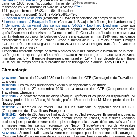
Département :
partir de 1930 sous l'occupation, l'âme de la
Cher
résistance en Sud Touraine et Nord de la Vienne.
144 pages format 16x23cm 60 illustrations
(inédites pour la plupart) ISBN : 978-2-914818-49-0 )
2
Honneur à des résistants
(résistants à Esvre et déportation en camps de la mort. )
3
bombardements à Beaujardin Tours
(Chateau de Beaujardin à Tours , bombardements. )
4
Mémoires du survivant des camps nazis A-5672 - Leonhard Bundheim
(L'ouvrage
retrace le parcours de Leonhard Bundheim depuis son enfance. Viendra ensuite l'exil
après l'avènement du nazisme et "la nuit de cristal". C'est alors qu'il quitte son pays natal
par kindertransport pour la Belgique d'où il sera expulsé en mai 1940 vers les camps
d'internement du sud de la France. Grâce à l'action de l'OSE, il rejoint ensuite Limoges
mais est arrêté lors de la grande rafle du 26 aout 1942 à Limoges, transféré à Nexon et
déporté par la convoi 27.
Il connaîtra différents camps de travaux forcés pour juifs, survivra à la marche de la mort.
Après guerre, il rejoint Lyon où sa mère travaille (L'Hirondelle")et se marie avec Suzanne
(membre des EIF). Il émigre illégalement en Israël en 1947. Il est décédé durant l'hiver
2018, peu de temps après la publication de son témoignage. Source Fanny DUPUY )
Chronologie
Décret du 12 avril 1939 sur la création des CTE (Compagnies de Travailleurs
12/04/1939 -
Étrangers).
Les troupes allemandes évacuent le département de l'Indre.
30/06/1940 -
Loi du 27 septembre 1940 sur la création des GTE (Groupements des
27/09/1940 -
Travailleurs Étrangers).
Le gouvernement de Vichy révoque 3 préfets et les place en disponibilités. M.
02/11/1940 -
Jouany, préfet d'Ille-et-Vilaine, M. Moulin, préfet d'Eure-et-Loir, et M. Morel, préfet dans les
Hautes-Alpes.
Décret du 22 février 1941 sur les sanctions à appliquer dans les GTE
22/02/1941 -
(Groupements des Travailleurs Étrangers).
Rafle de 210 Juifs de l'Indre, du Cher et d'Indre-et-Loire. Ils seront envoyés au
29/08/1942 -
Camp de Douadic
, officiellement choisi comme camp de Transit, puis « triées »pendant
quelques jours pour déterminer celles qui sont déportables, avant d'être envoyés au fur et
à mesure vers les camps régionaux de Nexon (Haute-Vienne) ou de Rivesaltes
(Pyrénées-Orientales), puis vers Drancy, dernière étape avant les camps d'extermination.
Seconde rafle dans la zone non-occupée, pour les hommes juifs étrangers.
23/02/1943 -
C'est une liste d'une centaine de noms qui est dressée, beaucoup étant prévenus par la