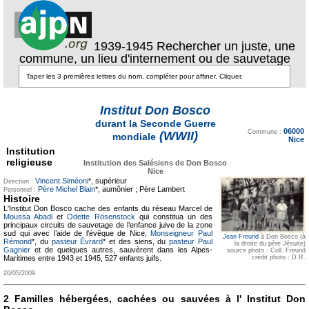
1939-1945 Rechercher un juste, une
commune, un lieu d'internement ou de sauvetage
Institut Don Bosco
durant la Seconde Guerre
Texte pour ecartement
06000
lateral
Commune :
(WWII)
mondiale
Nice
Institution
religieuse
Institution des Salésiens de Don Bosco
Nice
Vincent Siméoni
*, supérieur
Direction :
Père Michel Blain
*, aumônier ; Père Lambert
Personnel :
Histoire
L'Institut Don Bosco cache des enfants du réseau Marcel de
Moussa Abadi
et
Odette
Rosenstock
qui constitua un des
principaux circuits de sauvetage de l’enfance juive de la zone
sud
qui avec l’aide de l’évêque de Nice,
Monseigneur Paul
Jean Freund
à Don Bosco (à
Rémond
*, du
pasteur Évrard
* et des siens, du
pasteur Paul
la droite du père Jésuite)
Gagnier
et de quelques autres, sauvèrent dans les Alpes-
source photo : Coll. Freund
crédit photo : D.R.
Maritimes entre 1943 et 1945, 527 enfants juifs.
20/05/2009
2 Familles hébergées, cachées ou sauvées à l' Institut Don