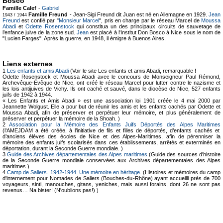
Bosco
Famille Calef
-
Gabriel
Famille Freund
- Jean-Sigi Freund dit Juan est né en Allemagne en 1929.
Jean
1943 / 1944
Freund
est confié par "
Monsieur Marcel
", pris en charge par le réseau Marcel de
Moussa
Abadi
et
Odette Rosenstock
qui constitua un des principaux circuits de sauvetage de
l’enfance juive de la zone sud.
Jean
est placé à l'Institut Don Bosco à Nice sous le nom de
"Lucien Farges". Après la guerre, en 1948, il émigre à Buenos Aires.
Liens externes
1
Les enfants et amis Abadi
(Voir le site Les enfants et amis Abadi, remarquable !
Odette Rosenstock et Moussa Abadi avec le concours de Monseigneur Paul Rémond,
Archevêque-Évêque de Nice, ont créé le réseau Marcel pour lutter contre le nazisme et
les lois antijuives de Vichy. Ils ont caché et sauvé, dans le diocèse de Nice, 527 enfants
juifs de 1942 à 1944.
« Les Enfants et Amis Abadi » est une association loi 1901 créée le 4 mai 2000 par
Jeannette Wolgust. Elle a pour but de réunir les amis et les enfants cachés par Odette et
Moussa Abadi, afin de préserver et perpétuer leur mémoire, et plus généralement de
préserver et perpétuer la mémoire de la Shoah. )
2
Association pour la Mémoire des Enfants Juifs Déportés des Alpes Maritimes
(l’AMEJDAM a été créée, à l’initiative de fils et filles de déportés, d’enfants cachés et
d’anciens élèves des écoles de Nice et des Alpes-Maritimes, afin de pérenniser la
mémoire des enfants juifs scolarisés dans ces établissements, arrêtés et exterminés en
déportation, durant la Seconde Guerre mondiale. )
3
Guide des Archives départementales des Alpes maritimes
(Guide des sources d'histoire
de la Seconde Guerre mondiale conservées aux Archives départementales des Alpes
maritimes )
4
Camp de Saliers. 1942-1944. Une mémoire en héritage.
(Histoires et mémoires du camp
d'internement pour Nomades de Saliers (Bouches-du-Rhône) ayant accueilli près de 700
voyageurs, sinti, manouches, gitans, yeniches, mais aussi forains, dont 26 ne sont pas
revenus… Na bister! (N'oublions pas!) )