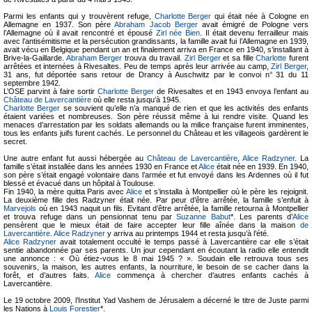
Parmi les enfants qui y trouvèrent refuge,
Charlotte Berger
qui était née à Cologne en
Allemagne en 1937. Son père
Abraham Jacob Berger
avait émigré de Pologne vers
l’Allemagne où il avait rencontré et épousé
Zirl née Bien
. Il était devenu ferrailleur mais
avec l’antisémitisme et la persécution grandissants, la famille avait fui l’Allemagne en 1939,
avait vécu en Belgique pendant un an et finalement arriva en France en 1940, s’installant à
Brive-la-Gaillarde.
Abraham Berger
trouva du travail.
Zirl Berger
et sa fille
Charlotte
furent
arrêtées et internées à Rivesaltes. Peu de temps après leur arrivée au camp,
Zirl Berger
,
31 ans, fut déportée sans retour de Drancy à Auschwitz par le convoi n° 31 du 11
septembre 1942.
L’OSE parvint à faire sortir
Charlotte Berger
de Rivesaltes et en 1943 envoya l’enfant au
Château de Lavercantière
où elle resta jusqu’à 1945.
Charlotte Berger
se souvient qu’elle n’a manqué de rien et que les activités des enfants
étaient variées et nombreuses. Son père réussit même à lui rendre visite. Quand les
menaces d’arrestation par les soldats allemands ou la milice française furent imminentes,
tous les enfants juifs furent cachés. Le personnel du Château et les villageois gardèrent le
secret.
Une autre enfant fut aussi hébergée au
Château de Lavercantière
,
Alice Radzyner
. La
famille s’était installée dans les années 1930 en France et
Alice
était née en 1939. En 1940,
son père s’était engagé volontaire dans l’armée et fut envoyé dans les Ardennes où il fut
blessé et évacué dans un hôpital à Toulouse.
Fin 1940, la mère quitta Paris avec
Alice
et s’installa à Montpellier où le père les rejoignit.
La deuxième fille des Radzyner était née. Par peur d’être arrêtée, la famille s’enfuit à
Marvejols
où en 1943 naquit un fils. Evitant d’être arrêtée, la famille retourna à Montpellier
et trouva refuge dans un pensionnat tenu par
Suzanne Babut
*. Les parents d’
Alice
pensèrent que le mieux était de faire accepter leur fille aînée dans la maison
de
Lavercantière
.
Alice Radzyner
y arriva au printemps 1944 et resta jusqu’à l’été.
Alice Radzyner
avait totalement occulté le temps passé à Lavercantière car elle s’était
sentie abandonnée par ses parents. Un jour cependant en écoutant la radio elle entendit
une annonce : « Où étiez-vous le 8 mai 1945 ? ». Soudain elle retrouva tous ses
souvenirs, la maison, les autres enfants, la nourriture, le besoin de se cacher dans la
forêt, et d’autres faits.
Alice
commença à chercher d’autres enfants cachés à
Lavercantière.
Le 19 octobre 2009, l’Institut Yad Vashem de Jérusalem a décerné le titre de Juste parmi
les Nations à
Louis Forestier
*.