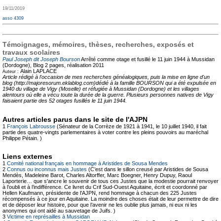
19/11/2019
asso 4309
Témoignages, mémoires, thèses, recherches, exposés et
travaux scolaires
Paul Joseph dit Joseph Bourson
Arrêté comme otage et fusillé le 11 juin 1944 à Mussidan
(Dordogne), Blog
2 pages, réalisation 2011
Alain LAPLACE
Auteur :
Article rédigé à l'occasion de mes recherches généalogiques, puis la mise en ligne d'un
blog (http://majoresorum.eklablog.com)dédié à la famille BOURSON qui a été expulsée en
1940 du village de Vigy (Moselle) et réfugiée à Mussidan (Dordogne) et les villages
alentours où elle a vécu toute la durée de la guerre. Plusieurs personnes natives de Vigy
faisaient partie des 52 otages fusillés le 11 juin 1944.
Autres articles parus dans le site de l'AJPN
1
François Labrousse
(Sénateur de la Corrèze de 1921 à 1941, le 10 juillet 1940, il fait
partie des quatre-vingts parlementaires à voter contre les pleins pouvoirs au maréchal
Philippe Pétain. )
Liens externes
1
Comité national français en hommage à Aristides de Sousa Mendes
2
Connus ou inconnus mais Justes
(C’est dans le sillon creusé par Aristides de Sousa
Mendès, Madeleine Barot, Charles Altorffer, Marc Boegner, Henry Dupuy, Raoul
Laporterie… que s'ancre le souvenir de tous ces Justes que la modestie pourrait renvoyer
à l’oubli et à l’indifférence. Ce livret du Crif Sud-Ouest Aquitaine, écrit et coordonné par
Hellen Kaufmann, présidente de l'AJPN, rend hommage à chacun des 225 Justes
récompensés à ce jour en Aquitaine. La moindre des choses était de leur permettre de dire
et de déposer leur histoire, pour que l’avenir ne les oublie plus jamais, ni eux ni les
anonymes qui ont aidé au sauvetage de Juifs. )
3
Victime en représailles à Mussidan