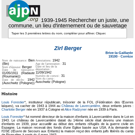
1939-1945 Rechercher un juste, une
commune, un lieu d'internement ou de sauvetage
Texte pour
Texte pour
ecartement
ecartement lateral
Zirl Berger
lateral
Brive-la-Gaillarde
19100
-
Corrèze
Bien
1942
Nom de naissance:
Arrestations:
(Bin)
31
Age de l'arrestation :
Berger
Date et lieu de la
Nom d'épouse:
déportation :
Date de naissance:
11/09/1942
01/05/1911 (Radaute
31
(Roumanie))
Numéro de convoi :
Nom du camp :
1942
Date de décès:
Auschwitz (Pologne)
(Auschwitz (Pologne))
Histoire
Louis Forestier
*, instituteur républicain, trésorier de la FOL (Fédération des Œuvres
laïques), va cacher de 1943 à 1944 au
Château de Lavercantière
, deux enfants juives :
Charlotte Berger
née en 1937 à Cologne et
Alice Radzyner
née en 1939 à Paris.
Louis Forestier
* fut nommé directeur de la maison d’enfants à Lavercantière dans le Lot en
1943. Le château de Lavercantière datait du 14ème siècle était devenu une maison
d’enfants en 1939, pour accueillir au début des enfants réfugiés de la guerre civile en
Espagne. La maison recevait des fonds d’une Eglise basée aux USA. A la demande de
l’OSE (Œuvre de Secours aux Enfants) la maison reçut des enfants juifs libérés du camp
de Rivesaltes à partir du 4 mars 1943.