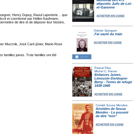
Mémorial des 473
déportés Juifs de Lot-
et-Garonne
c Boegner, Henry Dupuy, Raoul Laporterie… que
ACHETER EN LIGNE
e, écrit et coordonné par Hellen Kaufmann,
mettre de dire et de déposer leur histoire,
Odette Spingarn
J'ai sauté du train
ACHETER EN LIGNE
her Mucznik, José Caré júnior, Marie-Rose
 familles juives. Trois familles ont été
Pascal Plas
Michel C. Kiener
Enfances Juives.
Limousin-Dordogne-
Berry - Terres de refuge
1939-1945
ACHETER EN LIGNE
Comité Sousa Mendes
Aristides de Sousa
Mendes - Le pouvoir
de dire "non"
ACHETER EN LIGNE