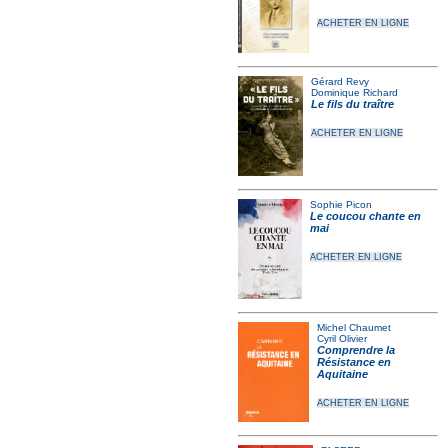
ACHETER EN LIGNE
Gérard Revy
Dominique Richard
Le fils du traître
ACHETER EN LIGNE
Sophie Picon
Le coucou chante en
mai
ACHETER EN LIGNE
Michel Chaumet
Cyril Olivier
Comprendre la
Résistance en
Aquitaine
ACHETER EN LIGNE