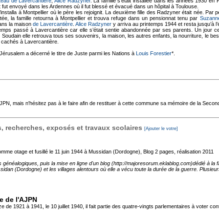
eau de Lavercantière
,
Alice Radzyner
. La famille s’était installée dans les années 1930 en
t fut envoyé dans les Ardennes où il fut blessé et évacué dans un hôpital à Toulouse.
’installa à Montpellier où le père les rejoignit. La deuxième fille des Radzyner était née. Par pe
rêtée, la famille retourna à Montpellier et trouva refuge dans un pensionnat tenu par
Suzann
 dans la maison
de Lavercantière
.
Alice Radzyner
y arriva au printemps 1944 et resta jusqu’à l’
temps passé à Lavercantière car elle s’était sentie abandonnée par ses parents. Un jour ce
oudain elle retrouva tous ses souvenirs, la maison, les autres enfants, la nourriture, le beso
cachés à Lavercantière.
 Jérusalem a décerné le titre de Juste parmi les Nations à
Louis Forestier
*.
'AJPN, mais n'hésitez pas à le faire afin de restituer à cette commune sa mémoire de la Seco
 recherches, exposés et travaux scolaires
[Ajouter le votre]
mme otage et fusillé le 11 juin 1944 à Mussidan (Dordogne), Blog
2 pages, réalisation 2011
s généalogiques, puis la mise en ligne d'un blog (http://majoresorum.eklablog.com)dédié à l
sidan (Dordogne) et les villages alentours où elle a vécu toute la durée de la guerre. Plusieu
te de l'AJPN
 de 1921 à 1941, le 10 juillet 1940, il fait partie des quatre-vingts parlementaires à voter co