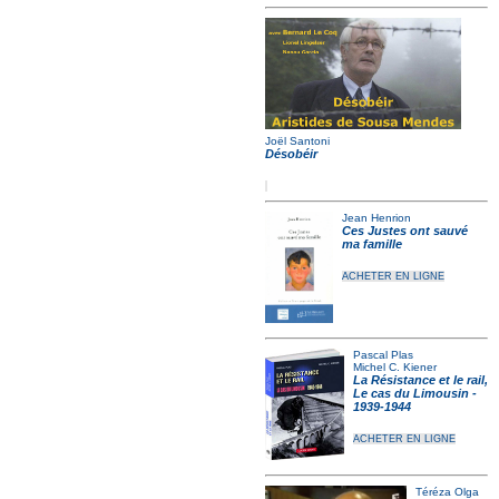
Joël Santoni
Désobéir
Jean Henrion
Ces Justes ont sauvé
ma famille
ACHETER EN LIGNE
Pascal Plas
Michel C. Kiener
La Résistance et le rail,
Le cas du Limousin -
1939-1944
ACHETER EN LIGNE
Téréza Olga