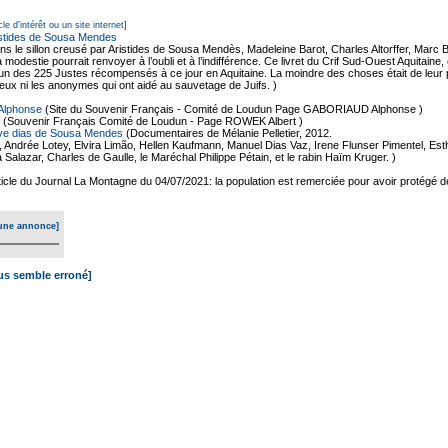
cle d'intérêt ou un site internet]
istides de Sousa Mendes
ns le sillon creusé par Aristides de Sousa Mendès, Madeleine Barot, Charles Altorffer, Mar
modestie pourrait renvoyer à l’oubli et à l’indifférence. Ce livret du Crif Sud-Ouest Aquitain
 des 225 Justes récompensés à ce jour en Aquitaine. La moindre des choses était de leur per
i eux ni les anonymes qui ont aidé au sauvetage de Juifs. )
Alphonse
(Site du Souvenir Français - Comité de Loudun Page GABORIAUD Alphonse )
(Souvenir Français Comité de Loudun - Page ROWEK Albert )
ve dias de Sousa Mendes
(Documentaires de Mélanie Pelletier, 2012.
ndrée Lotey, Elvira Limão, Hellen Kaufmann, Manuel Dias Vaz, Irene Flunser Pimentel, Est
Salazar, Charles de Gaulle, le Maréchal Philippe Pétain, et le rabin Haïm Kruger. )
ticle du Journal La Montagne du 04/07/2021: la population est remerciée pour avoir protégé des
une annonce]
ous semble erroné]