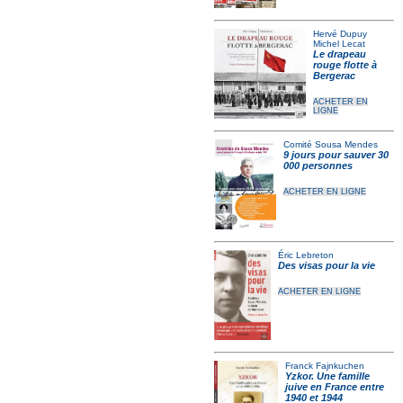
Hervé Dupuy
Michel Lecat
Le drapeau
rouge flotte à
Bergerac
ACHETER EN
LIGNE
Comité Sousa Mendes
9 jours pour sauver 30
000 personnes
ACHETER EN LIGNE
Éric Lebreton
Des visas pour la vie
ACHETER EN LIGNE
Franck Fajnkuchen
Yzkor. Une famille
juive en France entre
1940 et 1944