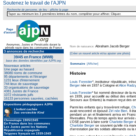
Soutenez le travail de l'AJPN
Recherche de personne, de lieu : affiche la page
Page
d'accueil
Texte pour ecartement lateral
Anonymes, Justes et Persécutés durant la
Abraham Jacob Berger
Nom de naissance:
période nazie dans les communes de France
3 annonces de recherche
[Créer un nouvel article et/ou ajouter une photo]
39/45 en France (WWII)
base des données identifiées par AJPN.org
Sommaire
[Afficher]
Nouveaux articles
Une page au hasard
Histoire
38080 noms de commune
95 départements et l'étranger
1231 lieux d'internement
Louis Forestier
*, instituteur républicain, t
744 lieux de sauvetage
Berger
née en 1937 à Cologne et
Alice Radz
33 organisations de sauvetage
4381 Justes de France
Louis Forestier
* fut nommé directeur de la m
1072 résistants juifs
en 1939, pour accueillir au début des enfa
16133 personnes sauvées, cachées
Secours aux Enfants) la maison reçut des enf
Expositions pédagogiques AJPN
Parmi les enfants qui y trouvèrent refuge,
Ch
L'enfant cachée
avait rencontré et épousé
Zirl née Bien
. Il é
Das versteckte Kind
pendant un an et finalement arriva en France
Rivesaltes. Peu de temps après leur arrivé
Chronologie 1905/1945
L’OSE parvint à faire sortir
Charlotte Berger
d
En France dans les communes
Charlotte Berger
se souvient qu’elle n’a man
Les Justes parmi les Nations
d’arrestation par les soldats allemands ou la 
Républicains espagnols
Tsiganes français en 1939-1945