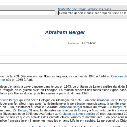
Recherche type Google : propose des pages
Abraham Berger
Ferrailleur
Profession:
résorier de la FOL (Fédération des Œuvres laïques), va cacher de 1943 à 1944 au
Château de
yner
née en 1939 à Paris.
aison d’enfants à Lavercantière dans le Lot en 1943. Le château de Lavercantière datait du
nts réfugiés de la guerre civile en Espagne. La maison recevait des fonds d’une Eglise b
ants juifs libérés du camp de Rivesaltes à partir du 4 mars 1943.
arlotte Berger
qui était née à Cologne en Allemagne en 1937. Son père
Abraham Jacob Berge
tait devenu ferrailleur mais avec l’antisémitisme et la persécution grandissants, la famille ava
 en 1940, s’installant à Brive-la-Gaillarde.
Abraham Berger
trouva du travail.
Zirl Berger
et 
e au camp,
Zirl Berger
, 31 ans, fut déportée sans retour de Drancy à Auschwitz par le convoi 
e Rivesaltes et en 1943 envoya l’enfant au
Château de Lavercantière
où elle resta jusqu’à 1
qué de rien et que les activités des enfants étaient variées et nombreuses. Son père réuss
milice française furent imminentes, tous les enfants juifs furent cachés. Le personnel du Châte