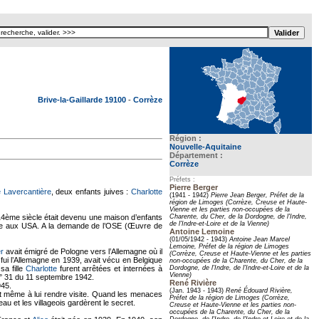
Texte pour ecartement lateral
Brive-la-Gaillarde 19100
-
Corrèze
Région :
Nouvelle-Aquitaine
Département :
Corrèze
Préfets :
Pierre Berger
 Lavercantière
, deux enfants juives :
Charlotte
(1941 - 1942)
Pierre Jean Berger, Préfet de la
région de Limoges (Corrèze, Creuse et Haute-
Vienne et les parties non-occupées de la
 14ème siècle était devenu une maison d’enfants
Charente, du Cher, de la Dordogne, de l'Indre,
de l'Indre-et-Loire et de la Vienne)
asée aux USA. A la demande de l’OSE (Œuvre de
Antoine Lemoine
(01/05/1942 - 1943)
Antoine Jean Marcel
Lemoine, Préfet de la région de Limoges
r
avait émigré de Pologne vers l’Allemagne où il
(Corrèze, Creuse et Haute-Vienne et les parties
it fui l’Allemagne en 1939, avait vécu en Belgique
non-occupées de la Charente, du Cher, de la
sa fille
Charlotte
furent arrêtées et internées à
Dordogne, de l'Indre, de l'Indre-et-Loire et de la
Vienne)
n° 31 du 11 septembre 1942.
René Rivière
945.
(Jan. 1943 - 1943)
René Édouard Rivière,
it même à lui rendre visite. Quand les menaces
Préfet de la région de Limoges (Corrèze,
au et les villageois gardèrent le secret.
Creuse et Haute-Vienne et les parties non-
occupées de la Charente, du Cher, de la