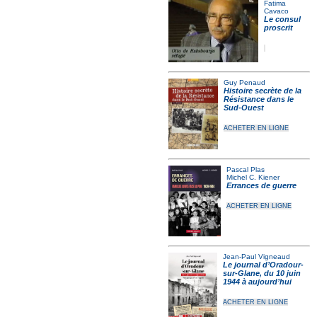
Fatima
Cavaco
Le consul
proscrit
Guy Penaud
Histoire secrète de la
Résistance dans le
Sud-Ouest
ACHETER EN LIGNE
Pascal Plas
Michel C. Kiener
Errances de guerre
ACHETER EN LIGNE
Jean-Paul Vigneaud
Le journal d’Oradour-
sur-Glane, du 10 juin
1944 à aujourd’hui
ACHETER EN LIGNE