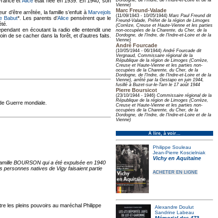
 France et
Alice
était née en 1939. En 1940, son
Dordogne, de l'Indre, de l'Indre-et-Loire et de la
Vienne)
Marc Freund-Valade
ur d’être arrêtée, la famille s’enfuit à
Marvejols
(11/09/1943 - 10/05/1944)
Marc Paul Freund dit
e Babut
*. Les parents d’
Alice
pensèrent que le
Freund-Valade, Préfet de la région de Limoges
été.
(Corrèze, Creuse et Haute-Vienne et les parties
pendant en écoutant la radio elle entendit une
non-occupées de la Charente, du Cher, de la
in de se cacher dans la forêt, et d’autres faits.
Dordogne, de l'Indre, de l'Indre-et-Loire et de la
Vienne)
André Fourcade
(10/05/1944 - 06/1944)
André Fourcade dit
Vergnaud, Commissaire régional de la
République de la région de Limoges (Corrèze,
Creuse et Haute-Vienne et les parties non-
occupées de la Charente, du Cher, de la
Dordogne, de l'Indre, de l'Indre-et-Loire et de la
Vienne), arrêté par la Gestapo en juin 1944,
fusillé à Buzet-sur-le-Tarn le 17 août 1944
Pierre Boursicot
(23/10/1944 - 1946)
Commissaire régional de la
République de la région de Limoges (Corrèze,
nde Guerre mondiale.
Creuse et Haute-Vienne et les parties non-
occupées de la Charente, du Cher, de la
Dordogne, de l'Indre, de l'Indre-et-Loire et de la
Vienne)
À lire, à voir…
Philippe Souleau
Jean-Pierre Koscielniak
Vichy en Aquitaine
a famille BOURSON qui a été expulsée en 1940
rs personnes natives de Vigy faisaient partie
ACHETER EN LIGNE
ntre les pleins pouvoirs au maréchal Philippe
Alexandre Doulut
Sandrine Labeau