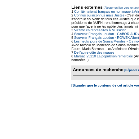
Liens externes
[Ajouter un lien vers un arti
1
Comité national français en hommage à Ar
2
Connus ou inconnus mais Justes
(C’est da
s'ancre le souvenir de tous ces Justes que la 
présidente de l'AJPN, rend hommage à chacun
pour que l’avenir ne les oublie plus jamais, n
3
Victime en représailles à Mussidan
4
Souvenir Français Loudun - GABORIAUD 
5
Souvenir Français Loudun - ROWEK Albert
6
Les neufs jours de Sousa Mendes - Os no
Avec António de Moncada de Sousa Mendes, A
Faure, Maria Barroso… et António de Oliveira 
7
De l'autre côté des nuages
8
Marsac 23210 La population remerciée
(Ar
honorées. )
Annonces de recherche
[Déposer 
[Signaler que le contenu de cet article v