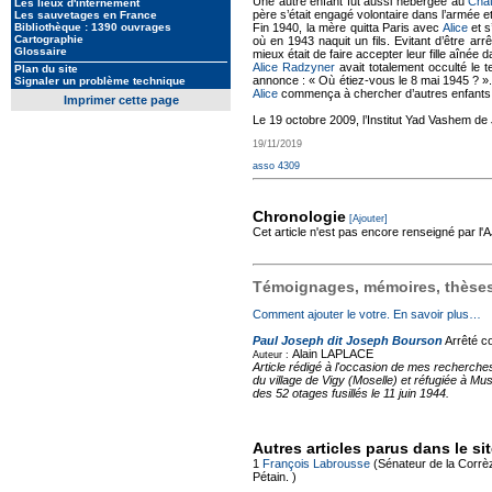
Une autre enfant fut aussi hébergée au
Chât
Les lieux d'internement
père s’était engagé volontaire dans l’armée e
Les sauvetages en France
Bibliothèque : 1390 ouvrages
Fin 1940, la mère quitta Paris avec
Alice
et s
Cartographie
où en 1943 naquit un fils. Evitant d’être ar
Glossaire
mieux était de faire accepter leur fille aînée
Alice Radzyner
avait totalement occulté le 
Plan du site
annonce : « Où étiez-vous le 8 mai 1945 ? ». S
Signaler un problème technique
Alice
commença à chercher d’autres enfants 
Imprimer cette page
Le 19 octobre 2009, l’Institut Yad Vashem de
19/11/2019
asso 4309
Chronologie
[Ajouter]
Cet article n'est pas encore renseigné par l
Témoignages, mémoires, thèses,
Comment ajouter le votre. En savoir plus…
Paul Joseph dit Joseph Bourson
Arrêté co
Alain LAPLACE
Auteur :
Article rédigé à l'occasion de mes recherche
du village de Vigy (Moselle) et réfugiée à Mus
des 52 otages fusillés le 11 juin 1944.
Autres articles parus dans le si
1
François Labrousse
(Sénateur de la Corrèze
Pétain. )