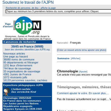
Soutenez le travail de l'AJPN
Recherche de personne, de lieu : affiche la page
Page
d'accueil
Texte pour ecartement lateral
Anonymes, Justes et Persécutés durant la
période nazie dans les communes de France
3 annonces de recherche
Français
Nationalité :
39/45 en France (WWII)
base des données identifiées par AJPN.org
[Créer un nouvel article et/ou ajouter une photo]
Nouveaux articles
Une page au hasard
Sommaire
[Afficher]
38080 noms de commune
95 départements et l'étranger
1231 lieux d'internement
744 lieux de sauvetage
Chronologie
33 organisations de sauvetage
[Ajouter]
4381 Justes de France
Cet article n'est pas encore renseigné par l
1072 résistants juifs
16133 personnes sauvées, cachées
Expositions pédagogiques AJPN
Témoignages, mémoires, thèses,
L'enfant cachée
Das versteckte Kind
Comment ajouter le votre. En savoir plus…
Chronologie 1905/1945
Pas de travaux actuellement sur ce sujet… Vou
En France dans les communes
Les Justes parmi les Nations
Républicains espagnols
Tsiganes français en 1939-1945