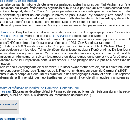
cle d'intérêt ou un site internet]
og hébergé par la Tribune de Genève sur quelques justes honorés par Yad Vashem sur l'inter
z, ainsi que sur divers événements organisés autour de la parution du livre "Mon combat dan
de Bruno Frappat, dans
La Croix
. Aux pires périodes de la seconde guerre mondiale, un millie
es habitants qui firent de leur village un havre de paix. Caché, s'y cacher, y être caché. Da
éroïque, silencieuse en effet et un peu oubliée : celle des habitants de Dieulefit qui, durant l
 une halte bénéfique au flanc d'une histoire faite de violences et d'exils. )
officiel du poète Pierre Emmanuel. Vous y trouverez aussi des pages sur sa vie et son action 
chaîné
(Le Coq Enchaîné était un réseau de résistance de la région qui pendant l'occupatio
’
Édouard Herriot
. Membre du réseau,
Guy Sanglerat
publie ses souvenirs.. )
urnal clandestin sous l'occupation allemande. Le premier numéro fait son apparition en ma
é jusqu'à 400 membres. Le réseau sera décimé en 1943. Guy Sanglerat raconte ... )
(La liste des 168 "travailleurs israëlites" en partance de Ruffieux, établie le 24 Août 1942. )
s bouleversant les vies. Tel est le décor dans lequel évoluent René et Aima. De leur jeune
reuve d'un courage incroyable. Ce roman, basé sur des faits réels, nous emmène de la Vall
ntration en Allemagne en suivant le parcours de deux jeunes gens que la vie a forgé pour c
ndiale avec leur implication dans la résistance. Cette plongée dans le passé a nécessité 
nnages. )
hn et à ses compagnons de résistance. Un mois avant d"être arrêtée, elle a sauvé ma tante
ge consacrée à l'ouvrage "L'attentat de la Poterne, un drame au cœur de Clermont" (2015).
 8 mars 1944 recoupe des documents d'archive à des témoignages oraux et écrits. Elle repre
 allemands à l'immensité des représailles qui ont suivi : incendie d'immeubles, nombreuses
istoire et mémoire de la filière de Douvaine, Cabedita, 2019
e réseau
(Biographie détaillée d'André Payot et de ses activités de résistant durant la se
ffredi, publié en 2019 aux éditions les Passionnés de bouquins. )
une annonce]
ous semble erroné]