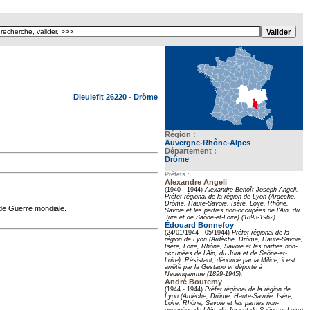
Texte pour ecartement lateral
Dieulefit 26220
-
Drôme
Région :
Auvergne-Rhône-Alpes
Département :
Drôme
Préfets :
Alexandre Angeli
(1940 - 1944)
Alexandre Benoît Joseph Angeli,
Préfet régional de la région de Lyon (Ardèche,
Drôme, Haute-Savoie, Isère, Loire, Rhône,
nde Guerre mondiale.
Savoie et les parties non-occupées de l'Ain, du
Jura et de Saône-et-Loire) (1893-1962)
Édouard Bonnefoy
(24/01/1944 - 05/1944)
Préfet régional de la
région de Lyon (Ardèche, Drôme, Haute-Savoie,
Isère, Loire, Rhône, Savoie et les parties non-
occupées de l'Ain, du Jura et de Saône-et-
Loire). Résistant, dénoncé par la Milice, il est
arrêté par la Gestapo et déporté à
Neuengamme (1899-1945).
André Boutemy
(1944 - 1944)
Préfet régional de la région de
Lyon (Ardèche, Drôme, Haute-Savoie, Isère,
Loire, Rhône, Savoie et les parties non-