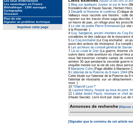
Liens externes
Les lieux d'internement
[Ajouter un lien vers un arti
Les sauvetages en France
1
Blog sur quelques Justes et sur le livre
(Bl
Bibliothèque : 1390 ouvrages
frontalière Ain et Haute-Savoie, Herbert Her
Cartographie
2
Dieulefit et l'homme le confirma
(Critique 
Glossaire
Vallaeys nous raconte une histoire : celle d
Plan du site
reporter sur les traces d'une saga discrète, h
Signaler un problème technique
un havre de paix, un refuge pour les proscrits,
3
Le site du poète Pierre Emmanuel
(Le site 
Imprimer cette page
à la Roseraie. )
4
Guy Sanglerat, ancien membre du Coq En
socialistes et des radicaux de la mouvance d
5
Le Coq enchaîné
(Le Coq enchaîné : un jo
aussi des actions de résistance. Il a compt
6
Les archives du conseil général de Savoie
7
Là où coule le Gier
(La guerre, énorme chao
suivre dans cette aventure où chacun fera p
nous fait traverser certains camps de conce
années 30 que pendant la seconde guerre mo
enquête menée sur la vie de ces deux perso
8
Marianne Cohn
(Page dédiée à Marianne Co
9
L'attentat de la Poterne du 8 mars 1944
(Pa
Cette étude sur l'attentat de la Poterne du
l'attentat de résistants sur un détachement
mort. )
10
"Objectif Lyon !"
11
Laurent Neury, l'espoir au bout du pont. H
12
L'abbé André Payot, résistant et chef d
(Haute-Savoie). Livre écrit par Jean-Luc de U
Annonces de recherche
[Déposer 
[Signaler que le contenu de cet article v