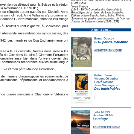
occupées de l'Ain, du Jura et de Saône-et-Loire)
(1905-1959)
vention du délégué pour la Suisse et la région
Yves Farge
s la Résistance FTP-MOI" )
(1944 - 1945)
Commissaire régional de la
r de réfugiés seront passés par Dieulefit. Anne
République de la région de Lyon (Ardèche,
ns son joli récit, Anne Vallaeys s'y promène en
Drôme, Haute-Savoie, Isère, Loire, Rhône,
a Seconde Guerre mondiale, firent de leur village
Savoie et les parties non-occupées de l'Ain, du
Jura et de Saône-et-Loire) (1899-1953)
à Dieulefit durant la guerre, à Beauvallon, puis
À lire, à voir…
n allemande rassemblait des syndicalistes, des
Bruno Doucey
rs 1942. Les membres du Coq Enchaîné mèneront
Si tu parles, Marianne
ACHETER EN LIGNE
sse à leurs combats, l'auteur nous invite à les
ée du Gier dans la Loire à Clermont-Ferrand et
ombattre aussi bien dans l'univers ouvrier des
de nombreuses recherches suivies d'une longue
 Eva et mon père Maurice Finkelstein )
Robert Serre
nd de manière chronologique les évènements, de
Vincent Giraudier
 arrestations, déportations et condamnations à
Hervé Mauran
Jean Sauvageon
Des indésirables
conde guerre mondiale à Chamonix et Vallorcine
Lydia MUNN
Heather MUNN
Le refuge
ACHETER EN LIGNE