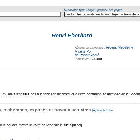
Recherche type Google : propose des pages
Henri Eberhard
Arcens Madeleine
Réseau de sauvetage :
Arcens Pol
de Robert André
Pasteur
Profession:
'AJPN, mais n'hésitez pas à le faire afin de restituer à cette commune sa mémoire de la Seco
 recherches, exposés et travaux scolaires
[Ajouter le votre]
s pouvez mettre le votre en ligne sur le site ajpn.org.