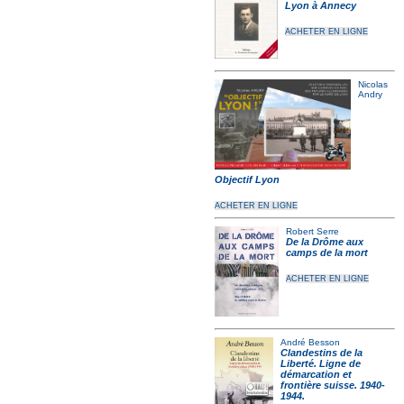
Lyon à Annecy
ACHETER EN LIGNE
Nicolas
Andry
Objectif Lyon
ACHETER EN LIGNE
Robert Serre
De la Drôme aux
camps de la mort
ACHETER EN LIGNE
André Besson
Clandestins de la
Liberté. Ligne de
démarcation et
frontière suisse. 1940-
1944.