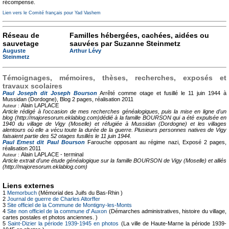
récompense.
Lien vers le Comité français pour Yad Vashem
Réseau de
Familles hébergées, cachées, aidées ou
sauvetage
sauvées par Suzanne Steinmetz
Auguste
Arthur Lévy
Steinmetz
Témoignages, mémoires, thèses, recherches, exposés et
travaux scolaires
Paul Joseph dit Joseph Bourson
Arrêté comme otage et fusillé le 11 juin 1944 à
Mussidan (Dordogne), Blog
2 pages, réalisation 2011
Alain LAPLACE
Auteur :
Article rédigé à l'occasion de mes recherches généalogiques, puis la mise en ligne d'un
blog (http://majoresorum.eklablog.com)dédié à la famille BOURSON qui a été expulsée en
1940 du village de Vigy (Moselle) et réfugiée à Mussidan (Dordogne) et les villages
alentours où elle a vécu toute la durée de la guerre. Plusieurs personnes natives de Vigy
faisaient partie des 52 otages fusillés le 11 juin 1944.
Paul Ernest dit Paul Bourson
Farouche opposant au régime nazi, Exposé
2 pages,
réalisation 2011
Alain LAPLACE -
terminal
Auteur :
Article extrait d'une étude généalogique sur la famille BOURSON de Vigy (Moselle) et alliés
(http://majoresorum.eklablog.com)
Liens externes
1
Memorbuch
(Mémorial des Juifs du Bas-Rhin )
2
Journal de guerre de Charles Altorffer
3
Site officiel de la Commune de Montigny-les-Monts
4
Site non officiel de la commune d' Auxon
(Démarches administratives, histoire du village,
cartes postales et photos anciennes. )
5
Saint-Dizier la période 1939-1945 en photos
(La ville de Haute-Marne la période 1939-