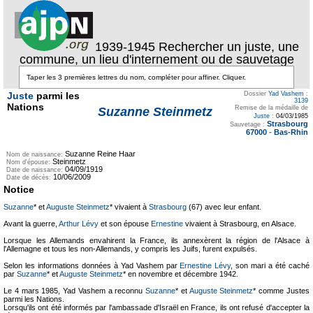
1939-1945 Rechercher un juste, une
commune, un lieu d'internement ou de sauvetage
Juste
parmi les
Dossier
Yad Vashem
:
3139
Nations
Remise de la médaille de
Suzanne Steinmetz
Juste
:
04/03/1985
Strasbourg
Sauvetage :
67000
-
Bas-Rhin
Suzanne Reine Haar
Nom de naissance:
Steinmetz
Nom d'épouse:
04/09/1919
Date de naissance:
10/06/2009
Date de décès:
Notice
Suzanne
* et
Auguste Steinmetz
* vivaient à
Strasbourg
(67) avec leur enfant.
Avant la guerre,
Arthur Lévy
et son épouse
Ernestine
vivaient à Strasbourg, en Alsace.
Lorsque les Allemands envahirent la France, ils annexèrent la région de l'Alsace à
l'Allemagne et tous les non-Allemands, y compris les Juifs, furent expulsés.
Selon les informations données à Yad Vashem par
Ernestine Lévy
, son mari a été caché
par
Suzanne
* et
Auguste Steinmetz
* en novembre et décembre 1942.
Le 4 mars 1985, Yad Vashem a reconnu
Suzanne
* et
Auguste Steinmetz
* comme Justes
parmi les Nations.
Lorsqu'ils ont été informés par l'ambassade d'Israël en France, ils ont refusé d'accepter la