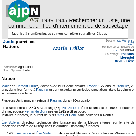
1939-1945 Rechercher un juste, une
commune, un lieu d'internement ou de sauvetage
Juste
parmi les
Dossier
Yad Vashem
:
6157
Nations
Remise de la médaille de
Marie Trillat
Juste
:
16/08/1994
Passins
Sauvetage :
Morestel
38510
-
Isère
Agricultrice
Profession:
Trillat
Nom d'épouse:
Notice
Marie
* et
Clément Trillat
*, vivent avec leurs deux enfants,
Robert
*, 22 ans, et
Isabelle
*, 20
ans, dans leur ferme à
Passins
et sont exploitants agricoles spécialisés dans la culture et
le traitement du tabac.
Plusieurs Juifs trouvent refuge à
Passins
durant l'Occupation.
Le 8 septembre 1932 à Strasbourg (67),
Élie Stoléru
né en Roumanie en 1900, docteur en
chimie, épouse
Fernande Blum
née en 1912 à Strasbourg.
Installés à Nantes, ils auront deux fils
Yves
et
Lionel
tous deux nés à Nantes.
Élie Stoléru
, directeur technique des brasseries de la Meuse situées sur le site de
l'ancienne carrière de Miséry dans le quartier Chantenay à Nantes.
En 1940,
Fernande
et
Élie Stoléru
, Juifs quittent Nantes à l'approche des Allemands et