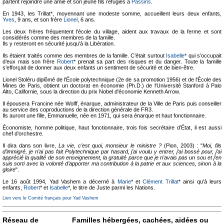
partent rejoindre une amie et son jeune fils réfugiés à
Passins
.
En 1943, les Trillat*, moyennant une modeste somme, accueillent leurs deux enfants,
Yves
, 9 ans, et son frère
Lionel
, 6 ans.
Les deux frères fréquentent l'école du village, aident aux travaux de la ferme et sont
considérés comme des membres de la famille.
Ils y resteront en sécurité jusqu'à la Libération.
Ils étaient traités comme des membres de la famille. C’était surtout
Isabelle
* qui s’occupait
d’eux mais son frère
Robert
* prenait sa part des risques et du danger. Toute la famille
s’efforçait de donner aux deux enfants un sentiment de sécurité et de bien-être.
Lionel Stoléru diplômé de l'École polytechnique (2e de sa promotion 1956) et de l'École des
Mines de Paris, obtient un doctorat en économie (Ph.D.) de l'Université Stanford à Palo
Alto, Californie, sous la direction du prix Nobel d'économie Kenneth Arrow.
Il épousera Francine née Wolff, énarque, administrateur de la Ville de Paris puis conseiller
au service des coproductions de la direction générale de FR3.
Ils auront une fille, Emmanuelle, née en 1971, qui sera énarque et haut fonctionnaire.
Économiste, homme politique, haut fonctionnaire, trois fois secrétaire d’État, il est aussi
chef d’orchestre.
Il dira dans son livre,
La vie, c’est quoi, monsieur le ministre ?
(Pion, 2003) : "
Moi, fils
d’immigré, je n’ai pas fait Polytechnique par hasard, j’ai voulu y entrer, j’ai bossé pour, j’ai
apprécié la qualité de son enseignement, la gratuité parce que je n’avais pas un sou et j’en
suis sorti avec la volonté d’apporter ma contribution à la patrie et aux sciences, sinon à la
gloire
".
Le 16 août 1994, Yad Vashem a décerné à
Marie
* et
Clément Trillat
* ainsi qu'à leurs
enfants,
Robert
* et
Isabelle
*, le titre de Juste parmi les Nations.
Lien vers le Comité français pour Yad Vashem
Réseau de
Familles hébergées, cachées, aidées ou