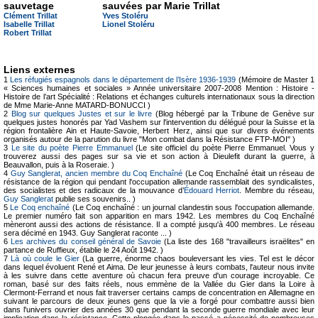
sauvetage
sauvées par Marie Trillat
Clément Trillat
Yves Stoléru
Isabelle Trillat
Lionel Stoléru
Robert Trillat
Liens externes
1
Les réfugiés espagnols dans le département de l’Isère 1936-1939
(Mémoire de Master 1
« Sciences humaines et sociales » Année universitaire 2007-2008 Mention : Histoire -
Histoire de l’art Spécialité : Relations et échanges culturels internationaux sous la direction
de Mme Marie-Anne MATARD-BONUCCI )
2
Blog sur quelques Justes et sur le livre
(Blog hébergé par la Tribune de Genève sur
quelques justes honorés par Yad Vashem sur l'intervention du délégué pour la Suisse et la
région frontalière Ain et Haute-Savoie, Herbert Herz, ainsi que sur divers événements
organisés autour de la parution du livre "Mon combat dans la Résistance FTP-MOI" )
3
Le site du poète Pierre Emmanuel
(Le site officiel du poète Pierre Emmanuel. Vous y
trouverez aussi des pages sur sa vie et son action à Dieulefit durant la guerre, à
Beauvallon, puis à la Roseraie. )
4
Guy Sanglerat, ancien membre du Coq Enchaîné
(Le Coq Enchaîné était un réseau de
résistance de la région qui pendant l'occupation allemande rassemblait des syndicalistes,
des socialistes et des radicaux de la mouvance d’
Édouard Herriot
. Membre du réseau,
Guy Sanglerat
publie ses souvenirs.. )
5
Le Coq enchaîné
(Le Coq enchaîné : un journal clandestin sous l'occupation allemande.
Le premier numéro fait son apparition en mars 1942. Les membres du Coq Enchaîné
mèneront aussi des actions de résistance. Il a compté jusqu'à 400 membres. Le réseau
sera décimé en 1943. Guy Sanglerat raconte ... )
6
Les archives du conseil général de Savoie
(La liste des 168 "travailleurs israëlites" en
partance de Ruffieux, établie le 24 Août 1942. )
7
Là où coule le Gier
(La guerre, énorme chaos bouleversant les vies. Tel est le décor
dans lequel évoluent René et Aima. De leur jeunesse à leurs combats, l'auteur nous invite
à les suivre dans cette aventure où chacun fera preuve d'un courage incroyable. Ce
roman, basé sur des faits réels, nous emmène de la Vallée du Gier dans la Loire à
Clermont-Ferrand et nous fait traverser certains camps de concentration en Allemagne en
suivant le parcours de deux jeunes gens que la vie a forgé pour combattre aussi bien
dans l'univers ouvrier des années 30 que pendant la seconde guerre mondiale avec leur