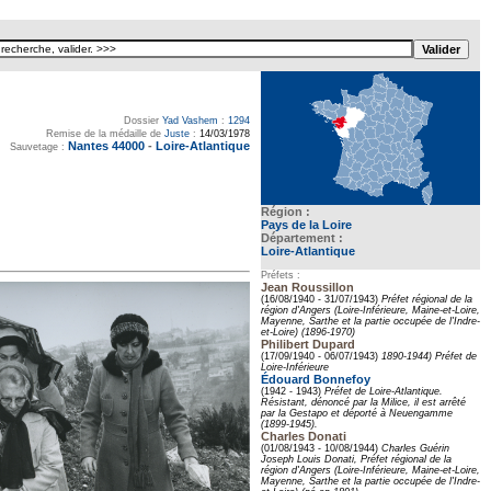
Dossier
Yad Vashem
:
1294
Remise de la médaille de
Juste
:
14/03/1978
Nantes 44000
-
Loire-Atlantique
Sauvetage :
Région :
Pays de la Loire
Département :
Loire-Atlantique
Préfets :
Jean Roussillon
(16/08/1940 - 31/07/1943)
Préfet régional de la
région d'Angers (Loire-Inférieure, Maine-et-Loire,
Mayenne, Sarthe et la partie occupée de l'Indre-
et-Loire) (1896-1970)
Philibert Dupard
(17/09/1940 - 06/07/1943)
1890-1944) Préfet de
Loire-Inférieure
Édouard Bonnefoy
(1942 - 1943)
Préfet de Loire-Atlantique.
Résistant, dénoncé par la Milice, il est arrêté
par la Gestapo et déporté à Neuengamme
(1899-1945).
Charles Donati
(01/08/1943 - 10/08/1944)
Charles Guérin
Joseph Louis Donati, Préfet régional de la
région d'Angers (Loire-Inférieure, Maine-et-Loire,
Mayenne, Sarthe et la partie occupée de l'Indre-