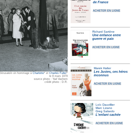
de France
ACHETER EN LIGNE
Richard Sartène
Une enfance entre
guerre et paix
ACHETER EN LIGNE
Marek Halter
Les Justes, ces héros
 Jérusalem en hommage à
Charlotte
* et
Charles Fuller
*
inconnus
le 8 mars 1979
source photo : Yad Vashem
crédit photo : D.R.
ACHETER EN LIGNE
Loïc Dauvillier
Marc Lizano
Greg Salsedo
L'enfant cachée
ACHETER EN LIGNE