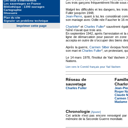
Les lieux d'internement
Les trois garçons fréquentèrent l'école sous 
Les sauvetages en France
Bibliothèque : 1390 ouvrages
Malgré les difficultés et les dangers, les tr
Cartographie
Fuller jusqu'en 1948.
Glossaire
Jean-Pierre
, quant à lui, les considérait c
Plan du site
son mariage avec Odile née Faucher le 16 ma
Signaler un problème technique
Imprimer cette page
Charlotte
* et
Charles Fuller
* sauvèrent égal
l'aîné n'avait que trois ans.
En septembre 1942, après l’arrestation et la 
ligne de démarcation pour passer en zone 
accepta en outre de s'occuper des biens des 
Après la guerre,
Carmen Silber
évoqua l'ext
son mari et
Charles Fuller
*, un protestant, qu
Le 14 mars 1978, l'Institut de Yad Vashem
Nations.
Lien vers le Comité français pour Yad Vashem
Réseau de
Famill
sauvetage
Charlot
Charles Fuller
Jean-Pie
Roger N
Claude N
Carmen S
Madame 
Chronologie
[Ajouter]
Cet article n'est pas encore renseigné par
mémoire de la Seconde Guerre mondiale.