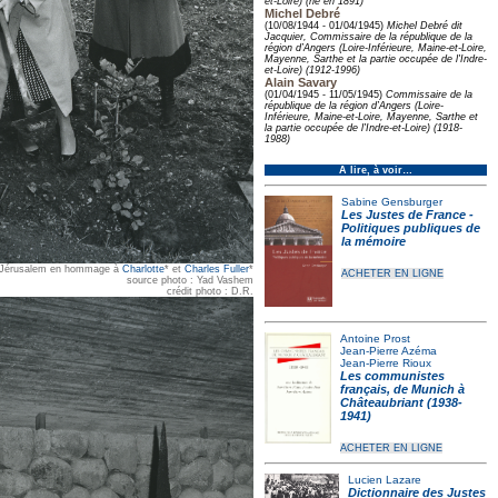
et-Loire) (né en 1891)
Michel Debré
(10/08/1944 - 01/04/1945)
Michel Debré dit
Jacquier, Commissaire de la république de la
région d’Angers (Loire-Inférieure, Maine-et-Loire,
Mayenne, Sarthe et la partie occupée de l'Indre-
et-Loire) (1912-1996)
Alain Savary
(01/04/1945 - 11/05/1945)
Commissaire de la
république de la région d’Angers (Loire-
Inférieure, Maine-et-Loire, Mayenne, Sarthe et
la partie occupée de l'Indre-et-Loire) (1918-
1988)
À lire, à voir…
Sabine Gensburger
Les Justes de France -
Politiques publiques de
la mémoire
à Jérusalem en hommage à
Charlotte
* et
Charles Fuller
*
ACHETER EN LIGNE
source photo : Yad Vashem
crédit photo : D.R.
Antoine Prost
Jean-Pierre Azéma
Jean-Pierre Rioux
Les communistes
français, de Munich à
Châteaubriant (1938-
1941)
ACHETER EN LIGNE
Lucien Lazare
Dictionnaire des Justes