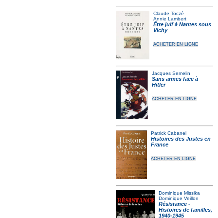
Claude Toczé
Annie Lambert
Être juif à Nantes sous
Vichy
ACHETER EN LIGNE
Jacques Semelin
Sans armes face à
Hitler
ACHETER EN LIGNE
Patrick Cabanel
Histoires des Justes en
France
ACHETER EN LIGNE
Dominique Missika
Dominique Veillon
Résistance -
Histoires de familles,
1940-1945