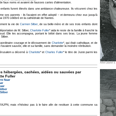
de faux noms et avaient de fausses cartes d'alimentation.
ois enfants furent élevés dans une ambiance chaleureuse. Ils vécurent chez les
omme ses parents - ils l'avaient en effet adopté – et demeura chez eux jusqu'à
i 1970 célébré en la cathédrale de Nantes.
ement la vie de
Carmen Silber
, de sa belle-mère et de ses trois enfants dont
déportation de M. Silber,
Charlotte Fuller
* aida le reste de la famille à franchir la
sud. Elle les accompagna, portant le bébé dans ses bras. La jeune femme
Silber.
raordinaire courage et le dévouement de
Charlotte
*, qui était catholique, et de
i l'avaient sauvée, elle et sa famille, sans demander la moindre rétribution.
 Jérusalem a décerné à
Charlotte
* et
Charles Fuller
* le titre de Juste parmi les
Arbre planté 
es hébergées, cachées, aidées ou sauvées par
te Fuller
rre Naar
aar
aar
ilber
Silber
 l'AJPN, mais n'hésitez pas à le faire afin de restituer à cette commune sa