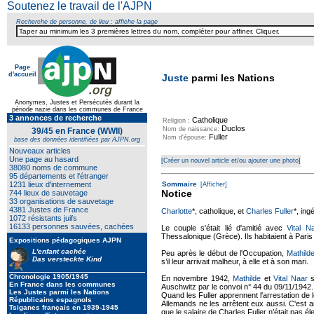
Soutenez le travail de l'AJPN
Recherche de personne, de lieu : affiche la page
Page
d'accueil
Juste
parmi les Nations
Anonymes, Justes et Persécutés durant la
période nazie dans les communes de France
3 annonces de recherche
Catholique
Religion :
Duclos
Nom de naissance:
39/45 en France (WWII)
Fuller
Nom d'épouse:
base des données identifiées par AJPN.org
Nouveaux articles
Une page au hasard
[Créer un nouvel article et/ou ajouter une photo]
38080 noms de commune
95 départements et l'étranger
1231 lieux d'internement
Sommaire
[Afficher]
Notice
744 lieux de sauvetage
33 organisations de sauvetage
4381 Justes de France
Charlotte
*, catholique, et
Charles Fuller
*, ing
1072 résistants juifs
16133 personnes sauvées, cachées
Le couple s'était lié d'amitié avec
Vital N
Thessalonique (Grèce). Ils habitaient à Paris 
Expositions pédagogiques AJPN
L'enfant cachée
Peu après le début de l'Occupation,
Mathild
Das versteckte Kind
s’il leur arrivait malheur, à elle et à son mari.
Chronologie 1905/1945
En novembre 1942,
Mathilde
et
Vital Naar
s
En France dans les communes
Auschwitz par le convoi n° 44 du 09/11/1942.
Les Justes parmi les Nations
Quand les Fuller apprennent l'arrestation de 
Républicains espagnols
Allemands ne les arrêtent eux aussi. C'est ain
Tsiganes français en 1939-1945
que le salaire de Charles Fuller n’était pas élev