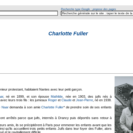
Recherche type Google : propose des pages
Charlotte Fuller
énieur protestant, habitaient Nantes avec leur petit garçon.
aar
, né en 1899, et son épouse
Mathilde
, née en 1903, des juifs nés à
avec leurs trois fils : les jumeaux
Roger
et
Claude
et
Jean-Pierre
, né en 1938.
e Naar
demanda à son amie
Charlotte Fuller
* de prendre soin de ses enfants
ont arrêtés parce que juifs, internés à Drancy puis déportés sans retour à
leurs amis, ils se précipitèrent à Paris pour emmener les enfants avant que les
si qu'ils accueillent trois petits enfants Juifs dans leur foyer des Fuller, alors
é et le ravitaillement difficile.