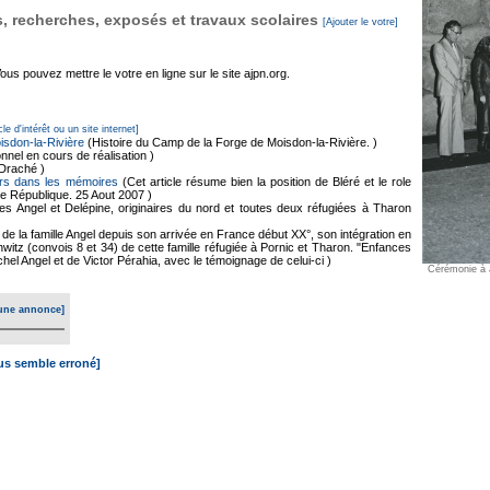
 recherches, exposés et travaux scolaires
[Ajouter le votre]
s pouvez mettre le votre en ligne sur le site ajpn.org.
cle d'intérêt ou un site internet]
isdon-la-Rivière
(Histoire du Camp de la Forge de Moisdon-la-Rivière. )
nnel en cours de réalisation )
e Draché )
ours dans les mémoires
(Cet article résume bien la position de Bléré et le role
le République. 25 Aout 2007 )
es Angel et Delépine, originaires du nord et toutes deux réfugiées à Tharon
e de la famille Angel depuis son arrivée en France début XX°, son intégration en
chwitz (convois 8 et 34) de cette famille réfugiée à Pornic et Tharon. "Enfances
hel Angel et de Victor Pérahia, avec le témoignage de celui-ci )
Cérémonie à
une annonce]
ous semble erroné]