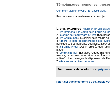
Témoignages, mémoires, thèses,
Comment ajouter le votre. En savoir plus…
Pas de travaux actuellement sur ce sujet… Vou
Liens externes
[Ajouter un lien vers un arti
1
Site internet sur le Camp de la Forge de Mo
2
Le camp de Beauregard à Clefs
(Site perso
3
Site Communal
(Site officiel de la Mairie d
4
A Bléré, la ligne de démarcation est touj
heroique de ses habitants Journal La Nouvel
5
la Famille Angel
(Destin croisés des famill
plage )
6
"Lettre à Esther"
(La vidéo retrace l'histoir
France, l'arrestation et la déportation à Aus
volées": vidéo retraçant la déportation de Rac
7
juifs sarthois arrêtés déportés
Annonces de recherche
[Déposer 
[Signaler que le contenu de cet article v