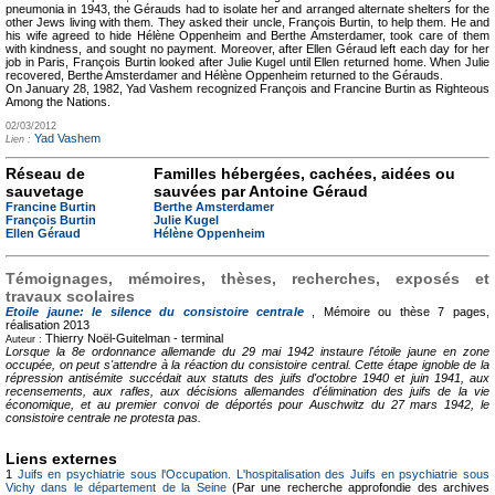
pneumonia in 1943, the Gérauds had to isolate her and arranged alternate shelters for the
other Jews living with them. They asked their uncle, François Burtin, to help them. He and
his wife agreed to hide Hélène Oppenheim and Berthe Amsterdamer, took care of them
with kindness, and sought no payment. Moreover, after Ellen Géraud left each day for her
job in Paris, François Burtin looked after Julie Kugel until Ellen returned home. When Julie
recovered, Berthe Amsterdamer and Hélène Oppenheim returned to the Gérauds.
On January 28, 1982, Yad Vashem recognized François and Francine Burtin as Righteous
Among the Nations.
02/03/2012
Yad Vashem
Lien :
Réseau de
Familles hébergées, cachées, aidées ou
sauvetage
sauvées par Antoine Géraud
Francine Burtin
Berthe Amsterdamer
François Burtin
Julie Kugel
Ellen Géraud
Hélène Oppenheim
Témoignages, mémoires, thèses, recherches, exposés et
travaux scolaires
Etoile jaune: le silence du consistoire centrale
, Mémoire ou thèse
7 pages,
réalisation 2013
Thierry Noël-Guitelman -
terminal
Auteur :
Lorsque la 8e ordonnance allemande du 29 mai 1942 instaure l'étoile jaune en zone
occupée, on peut s'attendre à la réaction du consistoire central. Cette étape ignoble de la
répression antisémite succédait aux statuts des juifs d'octobre 1940 et juin 1941, aux
recensements, aux rafles, aux décisions allemandes d'élimination des juifs de la vie
économique, et au premier convoi de déportés pour Auschwitz du 27 mars 1942, le
consistoire centrale ne protesta pas.
Liens externes
1
Juifs en psychiatrie sous l'Occupation. L'hospitalisation des Juifs en psychiatrie sous
Vichy dans le département de la Seine
(Par une recherche approfondie des archives