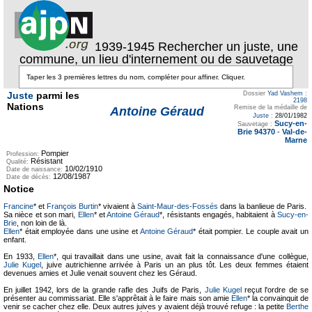
1939-1945 Rechercher un juste, une
commune, un lieu d'internement ou de sauvetage
Juste
parmi les
Dossier
Yad Vashem
:
2198
Nations
Remise de la médaille de
Antoine Géraud
Juste
:
28/01/1982
Sucy-en-
Sauvetage :
Brie 94370
-
Val-de-
Marne
Pompier
Profession:
Résistant
Qualité:
10/02/1910
Date de naissance:
12/08/1987
Date de décès:
Notice
Francine
* et
François Burtin
* vivaient à
Saint-Maur-des-Fossés
dans la banlieue de Paris.
Sa nièce et son mari,
Ellen
* et
Antoine Géraud
*, résistants engagés, habitaient à
Sucy-en-
Brie
, non loin de là.
Ellen
* était employée dans une usine et
Antoine Géraud
* était pompier. Le couple avait un
enfant.
En 1933,
Ellen
*, qui travaillait dans une usine, avait fait la connaissance d'une collègue,
Julie Kugel
, juive autrichienne arrivée à Paris un an plus tôt. Les deux femmes étaient
devenues amies et Julie venait souvent chez les Géraud.
En juillet 1942, lors de la grande rafle des Juifs de Paris,
Julie Kugel
reçut l'ordre de se
présenter au commissariat. Elle s'apprêtait à le faire mais son amie
Ellen
* la convainquit de
venir se cacher chez elle. Deux autres juives y avaient déjà trouvé refuge : la petite
Berthe