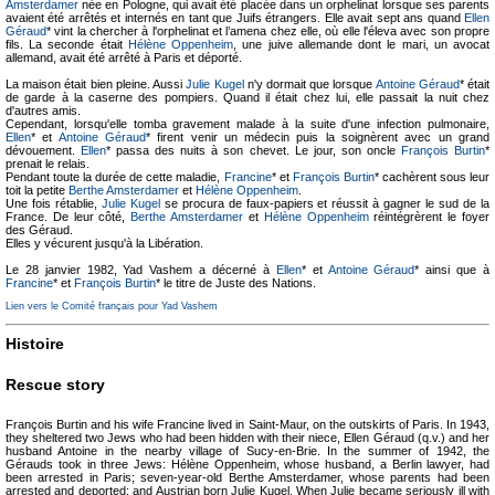
Amsterdamer
née en Pologne, qui avait été placée dans un orphelinat lorsque ses parents
avaient été arrêtés et internés en tant que Juifs étrangers. Elle avait sept ans quand
Ellen
Géraud
* vint la chercher à l'orphelinat et l’amena chez elle, où elle l'éleva avec son propre
fils. La seconde était
Hélène Oppenheim
, une juive allemande dont le mari, un avocat
allemand, avait été arrêté à Paris et déporté.
La maison était bien pleine. Aussi
Julie Kugel
n'y dormait que lorsque
Antoine Géraud
* était
de garde à la caserne des pompiers. Quand il était chez lui, elle passait la nuit chez
d'autres amis.
Cependant, lorsqu'elle tomba gravement malade à la suite d'une infection pulmonaire,
Ellen
* et
Antoine Géraud
* firent venir un médecin puis la soignèrent avec un grand
dévouement.
Ellen
* passa des nuits à son chevet. Le jour, son oncle
François Burtin
*
prenait le relais.
Pendant toute la durée de cette maladie,
Francine
* et
François Burtin
* cachèrent sous leur
toit la petite
Berthe Amsterdamer
et
Hélène Oppenheim
.
Une fois rétablie,
Julie Kugel
se procura de faux-papiers et réussit à gagner le sud de la
France. De leur côté,
Berthe Amsterdamer
et
Hélène Oppenheim
réintégrèrent le foyer
des Géraud.
Elles y vécurent jusqu'à la Libération.
Le 28 janvier 1982, Yad Vashem a décerné à
Ellen
* et
Antoine Géraud
* ainsi que à
Francine
* et
François Burtin
* le titre de Juste des Nations.
Lien vers le Comité français pour Yad Vashem
Histoire
Rescue story
François Burtin and his wife Francine lived in Saint-Maur, on the outskirts of Paris. In 1943,
they sheltered two Jews who had been hidden with their niece, Ellen Géraud (q.v.) and her
husband Antoine in the nearby village of Sucy-en-Brie. In the summer of 1942, the
Gérauds took in three Jews: Hélène Oppenheim, whose husband, a Berlin lawyer, had
been arrested in Paris; seven-year-old Berthe Amsterdamer, whose parents had been
arrested and deported; and Austrian born Julie Kugel. When Julie became seriously ill with