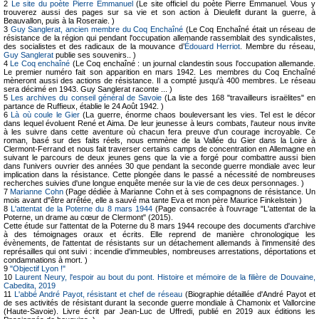
2
Le site du poète Pierre Emmanuel
(Le site officiel du poète Pierre Emmanuel. Vous y
trouverez aussi des pages sur sa vie et son action à Dieulefit durant la guerre, à
Beauvallon, puis à la Roseraie. )
3
Guy Sanglerat, ancien membre du Coq Enchaîné
(Le Coq Enchaîné était un réseau de
résistance de la région qui pendant l'occupation allemande rassemblait des syndicalistes,
des socialistes et des radicaux de la mouvance d’
Édouard Herriot
. Membre du réseau,
Guy Sanglerat
publie ses souvenirs.. )
4
Le Coq enchaîné
(Le Coq enchaîné : un journal clandestin sous l'occupation allemande.
Le premier numéro fait son apparition en mars 1942. Les membres du Coq Enchaîné
mèneront aussi des actions de résistance. Il a compté jusqu'à 400 membres. Le réseau
sera décimé en 1943. Guy Sanglerat raconte ... )
5
Les archives du conseil général de Savoie
(La liste des 168 "travailleurs israëlites" en
partance de Ruffieux, établie le 24 Août 1942. )
6
Là où coule le Gier
(La guerre, énorme chaos bouleversant les vies. Tel est le décor
dans lequel évoluent René et Aima. De leur jeunesse à leurs combats, l'auteur nous invite
à les suivre dans cette aventure où chacun fera preuve d'un courage incroyable. Ce
roman, basé sur des faits réels, nous emmène de la Vallée du Gier dans la Loire à
Clermont-Ferrand et nous fait traverser certains camps de concentration en Allemagne en
suivant le parcours de deux jeunes gens que la vie a forgé pour combattre aussi bien
dans l'univers ouvrier des années 30 que pendant la seconde guerre mondiale avec leur
implication dans la résistance. Cette plongée dans le passé a nécessité de nombreuses
recherches suivies d'une longue enquête menée sur la vie de ces deux personnages. )
7
Marianne Cohn
(Page dédiée à Marianne Cohn et à ses compagnons de résistance. Un
mois avant d"être arrêtée, elle a sauvé ma tante Eva et mon père Maurice Finkelstein )
8
L'attentat de la Poterne du 8 mars 1944
(Page consacrée à l'ouvrage "L'attentat de la
Poterne, un drame au cœur de Clermont" (2015).
Cette étude sur l'attentat de la Poterne du 8 mars 1944 recoupe des documents d'archive
à des témoignages oraux et écrits. Elle reprend de manière chronologique les
évènements, de l'attentat de résistants sur un détachement allemands à l'immensité des
représailles qui ont suivi : incendie d'immeubles, nombreuses arrestations, déportations et
condamnations à mort. )
9
"Objectif Lyon !"
10
Laurent Neury, l'espoir au bout du pont. Histoire et mémoire de la filière de Douvaine,
Cabedita, 2019
11
L'abbé André Payot, résistant et chef de réseau
(Biographie détaillée d'André Payot et
de ses activités de résistant durant la seconde guerre mondiale à Chamonix et Vallorcine
(Haute-Savoie). Livre écrit par Jean-Luc de Uffredi, publié en 2019 aux éditions les