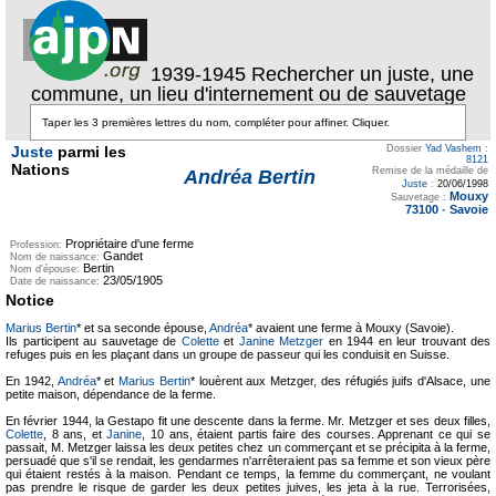
1939-1945 Rechercher un juste, une
commune, un lieu d'internement ou de sauvetage
Juste
parmi les
Dossier
Yad Vashem
:
8121
Nations
Remise de la médaille de
Andréa Bertin
Juste
:
20/06/1998
Mouxy
Sauvetage :
73100
-
Savoie
Propriétaire d'une ferme
Profession:
Gandet
Nom de naissance:
Bertin
Nom d'épouse:
23/05/1905
Date de naissance:
Notice
Marius Bertin
* et sa seconde épouse,
Andréa
* avaient une ferme à Mouxy (Savoie).
Ils participent au sauvetage de
Colette
et
Janine Metzger
en 1944 en leur trouvant des
refuges puis en les plaçant dans un groupe de passeur qui les conduisit en Suisse.
En 1942,
Andréa
* et
Marius Bertin
* louèrent aux Metzger, des réfugiés juifs d'Alsace, une
petite maison, dépendance de la ferme.
En février 1944, la Gestapo fit une descente dans la ferme. Mr. Metzger et ses deux filles,
Colette
, 8 ans, et
Janine
, 10 ans, étaient partis faire des courses. Apprenant ce qui se
passait, M. Metzger laissa les deux petites chez un commerçant et se précipita à la ferme,
persuadé que s'il se rendait, les gendarmes n'arrêteraient pas sa femme et son vieux père
qui étaient restés à la maison. Pendant ce temps, la femme du commerçant, ne voulant
pas prendre le risque de garder les deux petites juives, les jeta à la rue. Terrorisées,