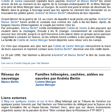
Colette
et
Janine
coururent rejoindre leurs parents.
Andréa
* et
Marius Bertin
* les virent
arriver de loin au moment où les agents de la Gestapo embarquaient M. et Mme Metzger
et le père de Mme Metzger dans un fourgon. Ils eurent tout juste le temps de dissimuler les
fillettes dans la grange à fourrage avant que les agents ne viennent leur demander où se
trouvaient les petites juives.
Andréa
* et
Marius Bertin
* refusèrent de leur répondre.
Grand blessé de la guerre de 14, au cours de laquelle il avait perdu une jambe,
Andréa
* et
Marius Bertin
* furent arrêté et conduits tout comme les Juifs à Aix-les-Bains. Après de
longues heures d'interrogatoire, le couple put rentrer chez lui.
Par précaution,
Marius Bertin
* confia immédiatement
Colette
et
Janine
à des paysans qui
vivaient dans la montagne. Ensuite il les fit changer constamment de cachette pour
assurer leur sécurité, jusqu'à ce qu'il réussisse à les placer dans un groupe qu'un passeur
s'apprêtait à conduire en Suisse, où les enfants furent confiées à des parents éloignés.
La famille de
Colette
et
Janine Metzger
furent déportés sans retour vers les camps.
Ce n'est que cinquante ans plus tard que
Colette
et
Janine Metzger
retrouvèrent la trace
de leurs sauveurs et reprirent contact avec
Andréa Bertin
*, devenue une très vieille dame.
Le 20 juin 1998, Yad Vashem a décerné à
Andréa
* et
Marius Bertin
* le titre de Juste des
Nations.
Lien vers le Comité français pour Yad Vashem
Réseau de
Familles hébergées, cachées, aidées ou
sauvetage
sauvées par Andréa Bertin
Marius Bertin
Colette Metzger
Janine Metzger
Liens externes
1
Blog sur quelques Justes et sur le livre
(Blog hébergé par la Tribune de Genève sur
quelques justes honorés par Yad Vashem sur l'intervention du délégué pour la Suisse et la
région frontalière Ain et Haute-Savoie, Herbert Herz, ainsi que sur divers événements
organisés autour de la parution du livre "Mon combat dans la Résistance FTP-MOI" )