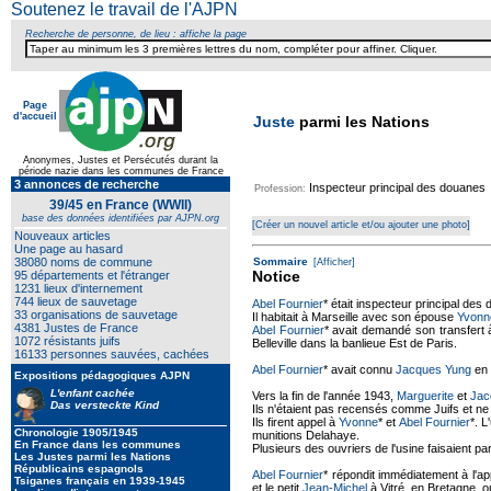
Soutenez le travail de l'AJPN
Recherche de personne, de lieu : affiche la page
Page
d'accueil
Juste
parmi les Nations
Anonymes, Justes et Persécutés durant la
période nazie dans les communes de France
3 annonces de recherche
Inspecteur principal des douanes
Profession:
39/45 en France (WWII)
base des données identifiées par AJPN.org
[Créer un nouvel article et/ou ajouter une photo]
Nouveaux articles
Une page au hasard
38080 noms de commune
Sommaire
[Afficher]
Notice
95 départements et l'étranger
1231 lieux d'internement
744 lieux de sauvetage
Abel Fournier
* était inspecteur principal des
33 organisations de sauvetage
Il habitait à Marseille avec son épouse
Yvonn
4381 Justes de France
Abel Fournier
* avait demandé son transfert à
1072 résistants juifs
Belleville dans la banlieue Est de Paris.
16133 personnes sauvées, cachées
Abel Fournier
* avait connu
Jacques Yung
en 
Expositions pédagogiques AJPN
L'enfant cachée
Vers la fin de l'année 1943,
Marguerite
et
Jac
Das versteckte Kind
Ils n'étaient pas recensés comme Juifs et ne p
Ils firent appel à
Yvonne
* et
Abel Fournier
*. L
Chronologie 1905/1945
munitions Delahaye.
En France dans les communes
Plusieurs des ouvriers de l'usine faisaient pa
Les Justes parmi les Nations
Républicains espagnols
Abel Fournier
* répondit immédiatement à l'ap
Tsiganes français en 1939-1945
et le petit
Jean-Michel
à Vitré, en Bretagne, o