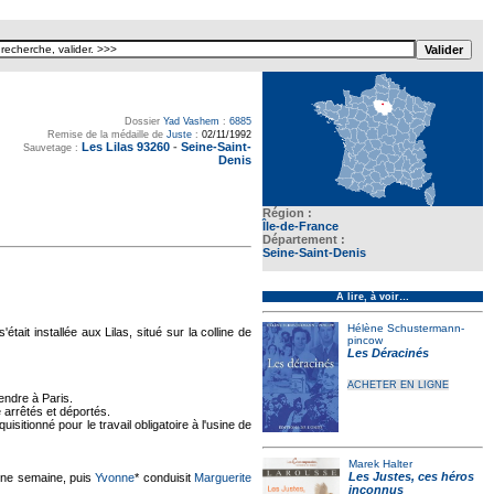
Dossier
Yad Vashem
:
6885
Remise de la médaille de
Juste
:
02/11/1992
Les Lilas 93260
-
Seine-Saint-
Sauvetage :
Denis
Région :
Île-de-France
Département :
Seine-Saint-Denis
À lire, à voir…
Hélène Schustermann-
ait installée aux Lilas, situé sur la colline de
pincow
Les Déracinés
ACHETER EN LIGNE
rendre à Paris.
e arrêtés et déportés.
quisitionné pour le travail obligatoire à l'usine de
Marek Halter
Les Justes, ces héros
'une semaine, puis
Yvonne
* conduisit
Marguerite
inconnus