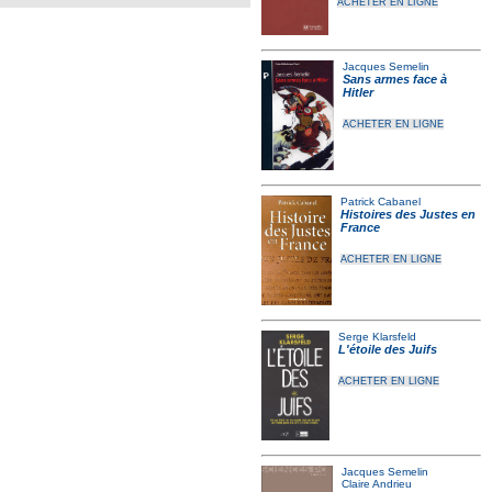
ACHETER EN LIGNE
Jacques Semelin
Sans armes face à
Hitler
ACHETER EN LIGNE
Patrick Cabanel
Histoires des Justes en
France
ACHETER EN LIGNE
Serge Klarsfeld
L'étoile des Juifs
ACHETER EN LIGNE
Jacques Semelin
Claire Andrieu