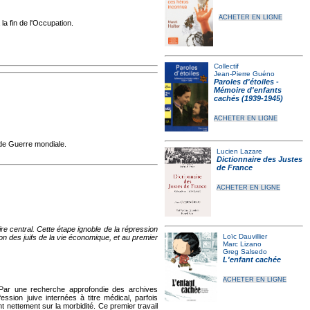
ACHETER EN LIGNE
à la fin de l'Occupation.
Collectif
Jean-Pierre Guéno
Paroles d'étoiles -
Mémoire d'enfants
cachés (1939-1945)
ACHETER EN LIGNE
nde Guerre mondiale.
Lucien Lazare
Dictionnaire des Justes
de France
ACHETER EN LIGNE
e central. Cette étape ignoble de la répression
Loïc Dauvillier
on des juifs de la vie économique, et au premier
Marc Lizano
Greg Salsedo
L'enfant cachée
ACHETER EN LIGNE
Par une recherche approfondie des archives
sion juive internées à titre médical, parfois
t nettement sur la morbidité. Ce premier travail