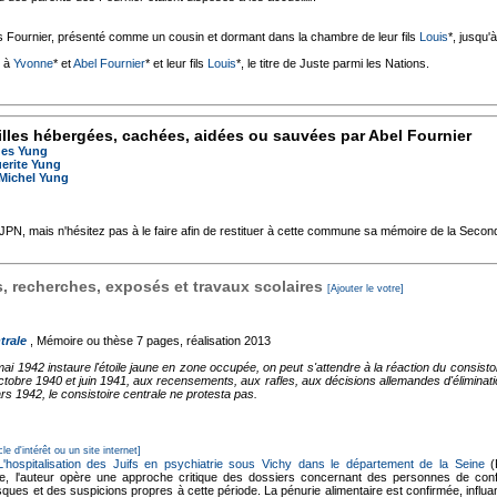
 Fournier, présenté comme un cousin et dormant dans la chambre de leur fils
Louis
*, jusqu'
é à
Yvonne
* et
Abel Fournier
* et leur fils
Louis
*, le titre de Juste parmi les Nations.
lles hébergées, cachées, aidées ou sauvées par Abel Fournier
es Yung
erite Yung
Michel Yung
'AJPN, mais n'hésitez pas à le faire afin de restituer à cette commune sa mémoire de la Seco
 recherches, exposés et travaux scolaires
[Ajouter le votre]
trale
, Mémoire ou thèse
7 pages, réalisation 2013
 1942 instaure l'étoile jaune en zone occupée, on peut s'attendre à la réaction du consistoir
octobre 1940 et juin 1941, aux recensements, aux rafles, aux décisions allemandes d'éliminati
 1942, le consistoire centrale ne protesta pas.
cle d'intérêt ou un site internet]
 L'hospitalisation des Juifs en psychiatrie sous Vichy dans le département de la Seine
(
ne, l'auteur opère une approche critique des dossiers concernant des personnes de confes
ques et des suspicions propres à cette période. La pénurie alimentaire est confirmée, influan