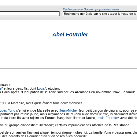
Recherche type Google : propose des pages
Abel Fournier
 douanes.
e
* et leurs deux fils, dont
Louis
*, étudiant.
 Paris après l'Occupation de la zone sud par les Allemands en novembre 1942. La famille s'ét
1939 à Marseille, alors qu'ils étaient tous deux mobilisés.
ques Yung
s'enfuirent de Marseille avec
Jean-Michel
, leur petit garçon de cinq ans, pour se 
ortaient pas l'étoile jaune, mais n'ayant pas de revenu ni de domicile fixe, ils risquaient d'êtr
'un de leurs fils avait rejoint les Forces françaises libres et l'autre,
Louis Fournier
* avait été ré
rtie du groupe clandestin "Libération"; certains imprimaient des affiches de la Résistance.
pel de son ami en l'invitant à loger temporairement chez lui. La famille Yung y passa près d
ù des parents des Fournier étaient disposés à les accueillir.