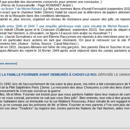
f que possible des documents conservés pour amener une conclusion. )
(Héros de Goussainville - Page ROMANET André )
 ou fiction ? de Michel Renard
(Le film Les hommes libres d'Ismël Ferroukhi (septembre 2011
 est exact que le chanteur Selim (Simon) Halali fut sauvé par la délivrance de papiers attest
es de la Mosquée dans des conditions identiques.
brité et, plus encore, organisé un réseau de résistance pour sauver des juifs, ne repose
juifs entre 1940 et 1944 ? une enquête généreuse mais sans résultat de Michel Renard
(
vre intitulé L’Étoile jaune et le Croissant (Gallimard, septembre 2012). Son point de dépar
morial Yad Vashem, à Jérusalem, ne figure-t-il aucun nom arabe ou musulman ? )
es.
(Jacob Szmulewicz et son ami Étienne Raczymow ont répondu à des interviews pour la r
et en particulier leurs actions en tant que résistants. On peut le retrouver sur le site
moires.htm. (Auteur : Sylvia, Source : Canal Marches) )
Né en 1923, Jacques Altmann est l'aîné de cinq garçons. Ses parents Dina et Suscher et se
es Altmann les rejoint le 10 février 1944 après avoir séjourné dans les camps parisiens an
une annonce]
 LA FAMILLE FOURNIER AYANT DEMEURÉS À CHOISY-LE-ROI.
DÉPOSÉE LE 19/09/2
En 1940, lors de l'accouchement de ma sœur la plus jeune, ma mère a fait connaissance de
ital de la Pitié Salpêtrière Paris 13eme. La rencontre des deux Choisyens a créé des liens d'a
ureusement ils n'ont pas survécus la guerre.
fles, Mr.et Mme. Fournier ont insisté pour que nous partions habiter dans leur maison de 
e ne vous connait, personne ne sait que vous êtes juifs". Bien entendu, tout cela à titre g
er habitaient dans un immeuble sur la rue Waldeck Rousseau. A leur retraite ils ont regagné 
, je ne connais pas les prénoms de Mr. et Mme. Fournier et mes parents z"l ne sont plus d
scrire ces deux "Tsadicks" au registre des Justes parmi les Nations de Yad Vashem, aidez moi 