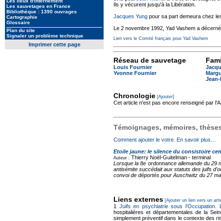
Les lieux d'internement
Ils y vécurent jusqu'à la Libération.
Les sauvetages en France
Bibliothèque : 1390 ouvrages
Jacques Yung
pour sa part demeura chez les
Cartographie
Glossaire
Le 2 novembre 1992, Yad Vashem a décern
Plan du site
Signaler un problème technique
Lien vers le Comité français pour Yad Vashem
Imprimer cette page
Réseau de sauvetage
Fami
Louis Fournier
Jacqu
Yvonne Fournier
Margu
Jean-
Chronologie
[Ajouter]
Cet article n'est pas encore renseigné par l
Témoignages, mémoires, thèses,
Comment ajouter le votre. En savoir plus…
Etoile jaune: le silence du consistoire cen
Thierry Noël-Guitelman -
terminal
Auteur :
Lorsque la 8e ordonnance allemande du 29 mai
antisémite succédait aux statuts des juifs d'
convoi de déportés pour Auschwitz du 27 mars
Liens externes
[Ajouter un lien vers un arti
1
Juifs en psychiatrie sous l'Occupation.
hospitalières et départementales de la Sei
simplement préventif dans le contexte des ris