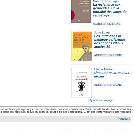
Sarah Gensburger
La résistance aux
génocides. De la
pluralité des actes de
sauvetage
ACHETER EN LIGNE
Jean Laloum
Les Juifs dans la
banlieue parisienne
des années 20 aux
années 50
ACHETER EN LIGNE
Liliane Marton
Une ombre entre deux
étoiles
ACHETER EN LIGNE
[Ajouter un ouvrage]
e vérifiées par ajpn.org et ne peuvent donc pas être considérées d'une fiabilité totale. Nous citons les
ans les meilleurs délais en citant la source de ces corrections. C'est par cette vigilance des visiteurs
Partager
|