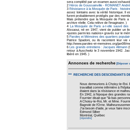
sera complété par un examen aussi exhausti
2
Héros de Goussainville - ROMANET André
3
Résistance à la Mosquée de Paris : histoire
assez lointains avec la vérité historique. Il
furent probablement protégés par des membr
Mais prétendre que la Mosquée de Paris a a
archive réelle. Cela relève de l'imaginaire. )
4
La Mosquée de Paris a-t-elle sauvé des 
Aïssaoui, né en 1947, vient de publier un li
«justes parmi les nations» gravés sur le mé
5
Paroles et Mémoires des quartiers populair
Patrice Spadoni, ou ils racontent leur vie 
http://www.paroles-et-memoires.org/jan08/me
6
Les grands entretiens : Jacques Altmann
(
retour à Auschwitz le 3 novembre 1942. Jacqu
libéré en 1945. )
Annonces de recherche
[Déposer 
*** RECHERCHE DES DESCENDANTS DE
Nous demeurions à Choisy-le-Roi. 
travaillait comme infirmière à l'hôp
étaient dans la résistance et malhe
En 1942, à l'époque des grandes ra
Fournier disait que "là-bas personn
A Choisy-le-Roi, Mr. et Mme. Fourni
Bagnole de l'Orne. Malheureusement
J'ai besoin d'aide, je veux faire in
Edmond Silber
Montréal, Québec
[répondre]