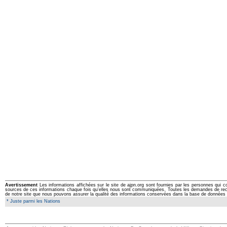
Avertissement
Les informations affichées sur le site de ajpn.org sont fournies par les personnes qui c
sources de ces informations chaque fois qu'elles nous sont communiquées. Toutes les demandes de rectifi
de notre site que nous pouvons assurer la qualité des informations conservées dans la base de données 
* Juste parmi les Nations