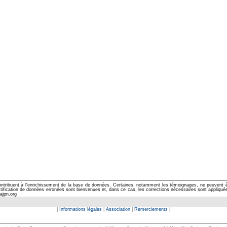
ontribuent à l'enrichissement de la base de données. Certaines, notamment les témoignages, ne peuvent êtr
cation de données erronées sont bienvenues et, dans ce cas, les corrections nécessaires sont appliquées d
ajpn.org
|
Informations légales
|
Association
|
Remerciements
|