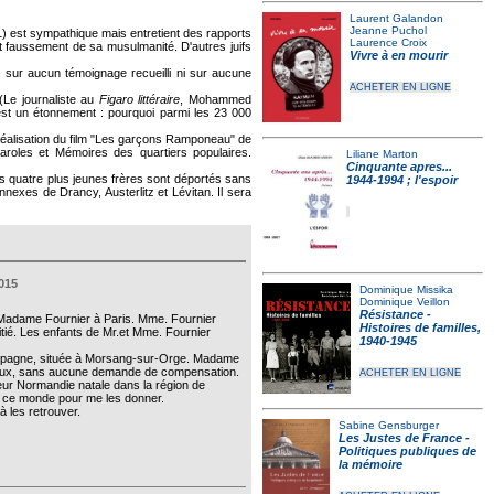
Laurent Galandon
Jeanne Puchol
) est sympathique mais entretient des rapports
Laurence Croix
ant faussement de sa musulmanité. D'autres juifs
Vivre à en mourir
 sur aucun témoignage recueilli ni sur aucune
ACHETER EN LIGNE
Le journaliste au
Figaro littéraire
, Mohammed
t est un étonnement : pourquoi parmi les 23 000
éalisation du film "Les garçons Ramponeau" de
 Paroles et Mémoires des quartiers populaires.
Liliane Marton
Cinquante apres...
s quatre plus jeunes frères sont déportés sans
1944-1994 ; l'espoir
nexes de Drancy, Austerlitz et Lévitan. Il sera
015
Dominique Missika
Dominique Veillon
Résistance -
 Madame Fournier à Paris. Mme. Fournier
Histoires de familles,
mitié. Les enfants de Mr.et Mme. Fournier
1940-1945
campagne, située à Morsang-sur-Orge. Madame
racieux, sans aucune demande de compensation.
ACHETER EN LIGNE
leur Normandie natale dans la région de
e ce monde pour me les donner.
à les retrouver.
Sabine Gensburger
Les Justes de France -
Politiques publiques de
la mémoire