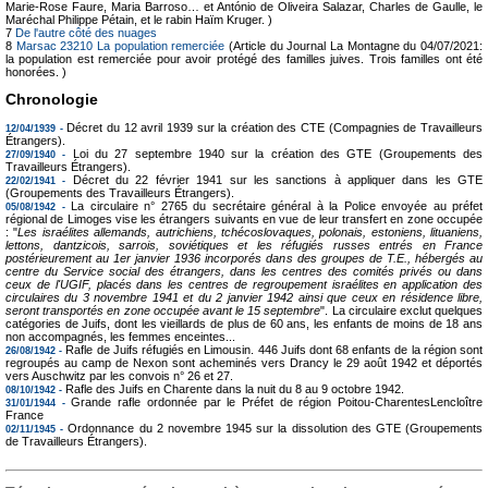
Marie-Rose Faure, Maria Barroso… et António de Oliveira Salazar, Charles de Gaulle, le
Maréchal Philippe Pétain, et le rabin Haïm Kruger. )
7
De l'autre côté des nuages
8
Marsac 23210 La population remerciée
(Article du Journal La Montagne du 04/07/2021:
la population est remerciée pour avoir protégé des familles juives. Trois familles ont été
honorées. )
Chronologie
Décret du 12 avril 1939 sur la création des CTE (Compagnies de Travailleurs
12/04/1939 -
Étrangers).
Loi du 27 septembre 1940 sur la création des GTE (Groupements des
27/09/1940 -
Travailleurs Étrangers).
Décret du 22 février 1941 sur les sanctions à appliquer dans les GTE
22/02/1941 -
(Groupements des Travailleurs Étrangers).
La circulaire n° 2765 du secrétaire général à la Police envoyée au préfet
05/08/1942 -
régional de Limoges vise les étrangers suivants en vue de leur transfert en zone occupée
: "
Les israélites allemands, autrichiens, tchécoslovaques, polonais, estoniens, lituaniens,
lettons, dantzicois, sarrois, soviétiques et les réfugiés russes entrés en France
postérieurement au 1er janvier 1936 incorporés dans des groupes de T.E., hébergés au
centre du Service social des étrangers, dans les centres des comités privés ou dans
ceux de l'UGIF, placés dans les centres de regroupement israélites en application des
circulaires du 3 novembre 1941 et du 2 janvier 1942 ainsi que ceux en résidence libre,
seront transportés en zone occupée avant le 15 septembre
". La circulaire exclut quelques
catégories de Juifs, dont les vieillards de plus de 60 ans, les enfants de moins de 18 ans
non accompagnés, les femmes enceintes...
Rafle de Juifs réfugiés en Limousin. 446 Juifs dont 68 enfants de la région sont
26/08/1942 -
regroupés au camp de Nexon sont acheminés vers Drancy le 29 août 1942 et déportés
vers Auschwitz par les convois n° 26 et 27.
Rafle des Juifs en Charente dans la nuit du 8 au 9 octobre 1942.
08/10/1942 -
Grande rafle ordonnée par le Préfet de région Poitou-CharentesLencloître
31/01/1944 -
France
Ordonnance du 2 novembre 1945 sur la dissolution des GTE (Groupements
02/11/1945 -
de Travailleurs Étrangers).