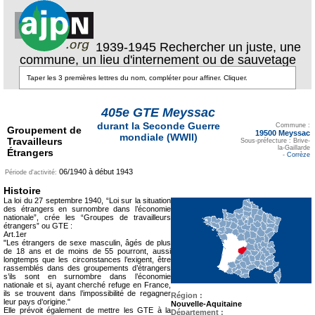
1939-1945 Rechercher un juste, une
commune, un lieu d'internement ou de sauvetage
405e GTE Meyssac
Texte pour ecartement
durant la Seconde Guerre
lateral
Commune :
Groupement de
19500 Meyssac
mondiale (WWII)
Travailleurs
Sous-préfecture : Brive-
la-Gaillarde
Étrangers
-
Corrèze
06/1940 à début 1943
Période d'activité:
Histoire
La loi du 27 septembre 1940, “Loi sur la situation
des étrangers en surnombre dans l’économie
nationale”, crée les “Groupes de travailleurs
étrangers” ou GTE :
Art.1er
"Les étrangers de sexe masculin, âgés de plus
de 18 ans et de moins de 55 pourront, aussi
longtemps que les circonstances l’exigent, être
rassemblés dans des groupements d’étrangers
s’ils sont en surnombre dans l’économie
nationale et si, ayant cherché refuge en France,
ils se trouvent dans l’impossibilité de regagner
Région :
leur pays d’origine."
Nouvelle-Aquitaine
Elle prévoit également de mettre les GTE à la
Département :