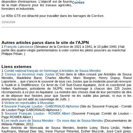
disposition d’entreprises. L'objectif est de fournir
Corrèze
de la main d'œuvre pour les travaux agricoles,
forestiers et industriels.
Le 405e GTE est détaché pour travailler dans les barrages de Corrèze.
23/04/2009
Autres articles parus dans le site de l'AJPN
1
François Labrousse
(Sénateur de la Corrèze de 1921 à 1941, le 10 juillet 1940, il fait
partie des quatre-vingts parlementaires à voter contre les pleins pouvoirs au maréchal
Philippe Pétain. )
Liens externes
1
Comité national français en hommage à Aristides de Sousa Mendes
2
Connus ou inconnus mais Justes
(C’est dans le sillon creusé par Aristides de Sousa
Mendès, Madeleine Barot, Charles Altorffer, Marc Boegner, Henry Dupuy, Raoul
Laporterie… que s'ancre le souvenir de tous ces Justes que la modestie pourrait renvoyer
à l’oubli et à l’indifférence. Ce livret du Crif Sud-Ouest Aquitaine, écrit et coordonné par
Hellen Kaufmann, présidente de l'AJPN, rend hommage à chacun des 225 Justes
récompensés à ce jour en Aquitaine. La moindre des choses était de leur permettre de dire
et de déposer leur histoire, pour que l’avenir ne les oublie plus jamais, ni eux ni les
anonymes qui ont aidé au sauvetage de Juifs. )
3
Victime en représailles à Mussidan
4
Souvenir Français Loudun - GABORIAUD Alphonse
(Site du Souvenir Français - Comité
de Loudun Page GABORIAUD Alphonse )
5
Souvenir Français Loudun - ROWEK Albert
(Souvenir Français Comité de Loudun -
Page ROWEK Albert )
6
Les neufs jours de Sousa Mendes - Os nove dias de Sousa Mendes
(Documentaires de
Mélanie Pelletier, 2012.
Avec António de Moncada de Sousa Mendes, Andrée Lotey, Elvira Limão, Hellen
Kaufmann, Manuel Dias Vaz, Irene Flunser Pimentel, Esther Mucznik, José Caré júnior,