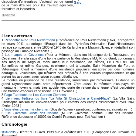
disposition d’entreprises. L'objectif est de fournir
Gard
de la main d'œuvre pour les travaux agricoles,
forestiers et industriels.
11/03/2009
Liens externes
1
Rencontre avec Paul Niedermann
(Conférence de Paul Niedermann (1h24) enregistrée
en mars 2011 au collège d'Estagel dans les Pyrénées-Orientales. Paul Niedermann
retrace son parcours entre 1935 et 1945 de Karlsruhe à la Maison d'Izieu, en détaillant son
passage au Camp de Rivesaltes. )
2
Les maquis en Cévennes
(Pour la Mémoire, dans cet historique de la Résistance en
Cévennes, il y a la saga d’une bonne partie de la Résistance M.U.R. du Gard, concernant
ses maquis de l’Aigoual, mais aussi leur mouvance, de Nîmes, Le Grau du Roi,
Sommières et même Ganges, étroitement uni à Lasalle, Saint Hippolyte du Fort et
Valleraugue. C’est la mémoire d’une résistance populaire, encadrée par des hommes
courageux, volontaires, qui n’étaient pas préparés à ces lourdes responsabilités et qui
surent les assumer, avec raison et sans défaillance.
La montée en puissance de cette résistance, surestimée par l’adversaire, lui donna un
grand rayonnement dans notre département. C’est aussi, la mémoire d’un pays de
montagne moyenne, mais très accidentée, sorte de refuge dans lequel s'’est perpétuée
une tradition d’accueil et de liberté. Les Cévennes. )
3
Page Facebook de Lois Gunden Clemens
4
Lien vers l'éditeur du livre "La Villa St Christophe à Canet-Plage"
(La Villa Saint
Christophe maison de convalescence pour enfants des camps d'internement avril 1941
février 1943 )
5
Vous êtes venus me chercher
(Blog de l'auteur - parutions, conférences, signatures... )
6
Elie Cavarroc, Juste des Nations
(M. Elie Cavarroc, nommé Juste des Nations.
Référence du dossier n°10002 du Comité Français pour Tad Vashem )
Chronologie
Décret du 12 avril 1939 sur la création des CTE (Compagnies de Travailleurs
12/04/1939 -
Étrangers).