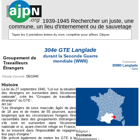
1939-1945 Rechercher un juste, une
commune, un lieu d'internement ou de sauvetage
304e GTE Langlade
durant la Seconde Guerre
Groupement de
Texte pour ecartement
mondiale (WWII)
Travailleurs
lateral
Commune :
30980 Langlade
Étrangers
-
Gard
06/1940
Période d'activité:
Histoire
La loi du 27 septembre 1940, “Loi sur la situation
des étrangers en surnombre dans l’économie
nationale”, crée les “Groupes de travailleurs
étrangers” ou GTE :
Art.1er
"Les étrangers de sexe masculin, âgés de plus
de 18 ans et de moins de 55 pourront, aussi
longtemps que les circonstances l’exigent, être
rassemblés dans des groupements d’étrangers
s’ils sont en surnombre dans l’économie
nationale et si, ayant cherché refuge en France,
ils se trouvent dans l’impossibilité de regagner
Région :
leur pays d’origine."
Occitanie
Elle prévoit également de mettre les GTE à la
Département :