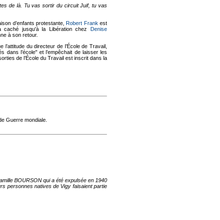
s de là. Tu vas sortir du circuit Juif, tu vas
ison d’enfants protestante,
Robert Frank
est
ra caché jusqu'à la Libération chez
Denise
nne à son retour.
 l’attitude du directeur de l’École de Travail,
 dans l’école" et l’empêchait de laisser les
orties de l’École du Travail est inscrit dans la
nde Guerre mondiale.
la famille BOURSON qui a été expulsée en 1940
urs personnes natives de Vigy faisaient partie