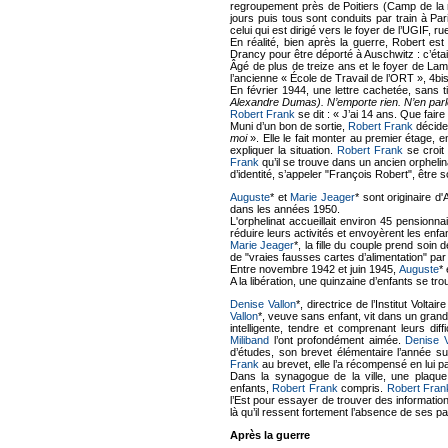
regroupement près de Poitiers (Camp de la ro
jours puis tous sont conduits par train à Pa
celui qui est dirigé vers le foyer de l’UGIF, r
En réalité, bien après la guerre, Robert es
Drancy pour être déporté à Auschwitz : c’était 
Âgé de plus de treize ans et le foyer de La
l’ancienne « École de Travail de l’ORT », 4bi
En février 1944, une lettre cachetée, sans ti
Alexandre Dumas). N’emporte rien. N’en par
Robert Frank
se dit : « J’ai 14 ans. Que faire
Muni d’un bon de sortie,
Robert Frank
décide 
moi
». Elle le fait monter au premier étage, 
expliquer la situation.
Robert Frank
se croit
Frank
qu’il se trouve dans un ancien orphelin
d’identité, s’appeler "François Robert", être sc
Auguste
* et
Marie Jeager
* sont originaire d'A
dans les années 1950.
L'orphelinat accueillait environ 45 pension
réduire leurs activités et envoyèrent les enfan
Marie Jeager
*, la fille du couple prend soin
de "vraies fausses cartes d’alimentation" pa
Entre novembre 1942 et juin 1945,
Auguste
*
A la libération, une quinzaine d’enfants se tro
Denise Vallon
*, directrice de l’Institut Volta
Vallon
*, veuve sans enfant, vit dans un grand
intelligente, tendre et comprenant leurs dif
Miliband
l’ont profondément aimée.
Denise V
d’études, son brevet élémentaire l’année s
Frank
au brevet, elle l’a récompensé en lui p
Dans la synagogue de la ville, une plaqu
enfants,
Robert Frank
compris.
Robert Fran
l’Est pour essayer de trouver des informatio
là qu’il ressent fortement l’absence de ses pa
Après la guerre