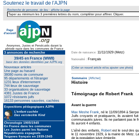
Soutenez le travail de l'AJPN
Recherche de personne, de lieu : affiche la page
Page
d'accueil
Texte pour ecartement lateral
Anonymes, Justes et Persécutés durant la
période nazie dans les communes de France
11/11/1929 (Metz)
3 annonces de recherche
Date de naissance:
39/45 en France (WWII)
Français
Nationalité :
base des données identifiées par AJPN.org
Nouveaux articles
[Créer un nouvel article et/ou ajouter une photo]
Une page au hasard
38080 noms de commune
95 départements et l'étranger
Sommaire
[Afficher]
Histoire
1231 lieux d'internement
744 lieux de sauvetage
33 organisations de sauvetage
4381 Justes de France
Témoignage de Robert Frank
1072 résistants juifs
16133 personnes sauvées, cachées
Avant la guerre
Expositions pédagogiques AJPN
L'enfant cachée
Max Meshe Frank
, né le 11/09/1894 à Sier
Das versteckte Kind
Juifs croyants et pratiquants, ils avaient fu
communautés juives. Ils ne parlaient pas le f
Chronologie 1905/1945
Ils auront 4 enfants.
En France dans les communes
Les Justes parmi les Nations
L'aîné des enfants,
Robert
est le seul des qu
Républicains espagnols
le 11 novembre 1929, à la mairie de Metz. La 
Tsiganes français en 1939-1945
de la population juive émigrée.