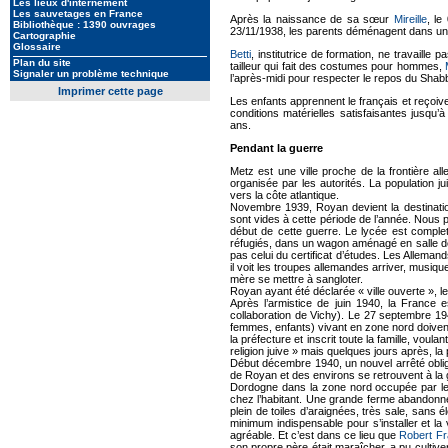
Les lieux d'internement
Les sauvetages en France
Après la naissance de sa sœur
Mireille
, le
Bibliothèque : 1390 ouvrages
23/11/1938, les parents déménagent dans un q
Cartographie
Glossaire
Betti
, institutrice de formation, ne travail
Plan du site
tailleur qui fait des costumes pour hommes,
Signaler un problème technique
l’après-midi pour respecter le repos du Shab
Imprimer cette page
Les enfants apprennent le français et reçoiv
conditions matérielles satisfaisantes jusqu
ans.
Pendant la guerre
Metz est une ville proche de la frontière all
organisée par les autorités. La population 
vers la côte atlantique.
Novembre 1939, Royan devient la destination 
sont vides à cette période de l’année. Nous 
début de cette guerre. Le lycée est comple
réfugiés, dans un wagon aménagé en salle de 
pas celui du certificat d’études. Les Alleman
il voit les troupes allemandes arriver, musique
mère se mettre à sangloter.
Royan ayant été déclarée « ville ouverte », l
Après l’armistice de juin 1940, la France
collaboration de Vichy). Le 27 septembre 19
femmes, enfants) vivant en zone nord doivent 
la préfecture et inscrit toute la famille, vou
religion juive » mais quelques jours après, la 
Début décembre 1940, un nouvel arrêté oblige 
de Royan et des environs se retrouvent à la g
Dordogne dans la zone nord occupée par les
chez l’habitant. Une grande ferme abandonnée,
plein de toiles d’araignées, très sale, sans é
minimum indispensable pour s’installer et l
agréable. Et c’est dans ce lieu que
Robert F
son propre père était maraîcher, a pu culti