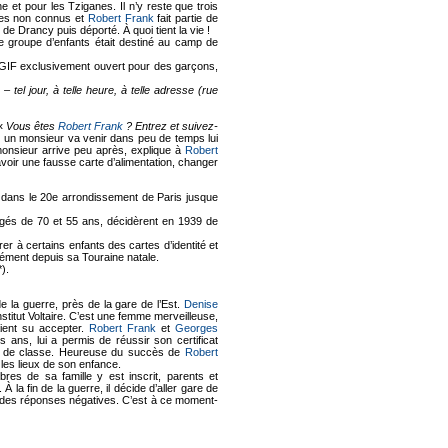
 et pour les Tziganes. Il n’y reste que trois
ères non connus et
Robert Frank
fait partie de
 de Drancy puis déporté. À quoi tient la vie !
le groupe d’enfants était destiné au camp de
UGIF exclusivement ouvert pour des garçons,
 tel jour, à telle heure, à telle adresse (rue
 «
Vous êtes
Robert Frank
? Entrez et suivez-
er, un monsieur va venir dans peu de temps lui
monsieur arrive peu après, explique à
Robert
le, avoir une fausse carte d’alimentation, changer
 dans le 20e arrondissement de Paris jusque
âgés de 70 et 55 ans, décidèrent en 1939 de
rer à certains enfants des cartes d’identité et
lément depuis sa Touraine natale.
*).
 de la guerre, près de la gare de l’Est.
Denise
stitut Voltaire. C’est une femme merveilleuse,
raient su accepter.
Robert Frank
et
Georges
s ans, lui a permis de réussir son certificat
res de classe. Heureuse du succès de
Robert
 les lieux de son enfance.
s de sa famille y est inscrit, parents et
 À la fin de la guerre, il décide d’aller gare de
ue des réponses négatives. C’est à ce moment-