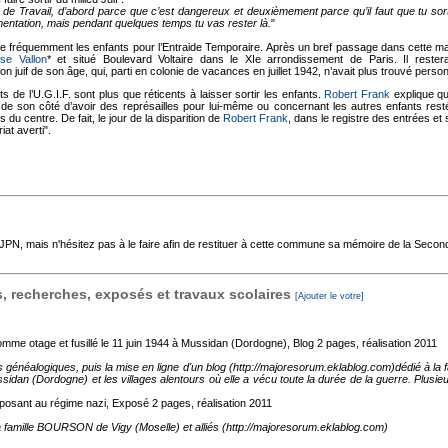
 de Travail, d’abord parce que c’est dangereux et deuxièmement parce qu’il faut que tu sorte
mentation, mais pendant quelques temps tu vas rester là.
"
e fréquemment les enfants pour l’Entraide Temporaire. Après un bref passage dans cette ma
se Vallon
* et situé Boulevard Voltaire dans le XIe arrondissement de Paris. Il reste
on juif de son âge, qui, parti en colonie de vacances en juillet 1942, n’avait plus trouvé perso
 de l’U.G.I.F. sont plus que réticents à laisser sortir les enfants.
Robert Frank
explique que
 de son côté d’avoir des représailles pour lui-même ou concernant les autres enfants restés
 du centre. De fait, le jour de la disparition de
Robert Frank
, dans le registre des entrées et s
at averti".
'AJPN, mais n'hésitez pas à le faire afin de restituer à cette commune sa mémoire de la Seco
 recherches, exposés et travaux scolaires
[Ajouter le votre]
mme otage et fusillé le 11 juin 1944 à Mussidan (Dordogne), Blog
2 pages, réalisation 2011
s généalogiques, puis la mise en ligne d'un blog (http://majoresorum.eklablog.com)dédié à 
ssidan (Dordogne) et les villages alentours où elle a vécu toute la durée de la guerre. Plusie
osant au régime nazi, Exposé
2 pages, réalisation 2011
 la famille BOURSON de Vigy (Moselle) et alliés (http://majoresorum.eklablog.com)