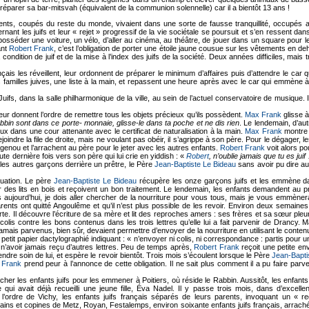
préparer sa bar-mitsvah (équivalent de la communion solennelle) car il a bientôt 13 ans !
nts, coupés du reste du monde, vivaient dans une sorte de fausse tranquillité, occupés a
ant les juifs et leur « rejet » progressif de la vie sociétale se poursuit et s’en ressent dans
osséder une voiture, un vélo, d’aller au cinéma, au théâtre, de jouer dans un square pour le
ant
Robert Frank
, c’est l’obligation de porter une étoile jaune cousue sur les vêtements en deho
ondition de juif et de la mise à l’index des juifs de la société. Deux années difficiles, mais 
is les réveillent, leur ordonnent de préparer le minimum d’affaires puis d’attendre le car q
tres familles juives, une liste à la main, et repassent une heure après avec le car qui emmène 
ifs, dans la salle philharmonique de la ville, au sein de l’actuel conservatoire de musique. I
ur donnent l’ordre de remettre tous les objets précieux qu’ils possèdent.
Max Frank
glisse 
abbin sont dans ce porte- monnaie, glisse-le dans ta poche et ne dis rien
. Le lendemain, d’au
ux dans une cour attenante avec le certificat de naturalisation à la main.
Max Frank
montre 
oindre la file de droite, mais ne voulant pas obéir, il s’agrippe à son père. Pour le dégager, 
enou et l’arrachent au père pour le jeter avec les autres enfants.
Robert Frank
voit alors po
ute dernière fois vers son père qui lui crie en yiddish : «
Robert
, n’oublie jamais que tu es juif 
 les autres garçons derrière un prêtre, le Père
Jean-Baptiste Le Bideau
sans avoir pu dire a
ituation. Le père
Jean-Baptiste Le Bideau
récupère les onze garçons juifs et les emmène d
r des lits en bois et reçoivent un bon traitement. Le lendemain, les enfants demandent au prêtr
aujourd’hui, je dois aller chercher de la nourriture pour vous tous, mais je vous emmènera
rents ont quitté Angoulême et qu’il n’est plus possible de les revoir. Environ deux semaines
te. Il découvre l’écriture de sa mère et lit des reproches amers : ses frères et sa sœur pleur
colis contre les bons contenus dans les trois lettres qu’elle lui a fait parvenir de Drancy. 
 jamais parvenus, bien sûr, devaient permettre d’envoyer de la nourriture en utilisant le cont
t un petit papier dactylographié indiquant : « n’envoyer ni colis, ni correspondance : partis pour
e n’avoir jamais reçu d’autres lettres. Peu de temps après,
Robert Frank
reçoit une petite en
endre soin de lui, et espère le revoir bientôt. Trois mois s’écoulent lorsque le Père
Jean-Bapti
 Frank
prend peur à l’annonce de cette obligation. Il ne sait plus comment il a pu faire parv
rcher les enfants juifs pour les emmener à Poitiers, où réside le Rabbin. Aussitôt, les enfant
 qui avait déjà recueilli une jeune fille, Éva Nadel. Il y passe trois mois, dans d’excelle
 l’ordre de Vichy, les enfants juifs français séparés de leurs parents, invoquant un « r
ins et copines de Metz, Royan, Festalemps, environ soixante enfants juifs français, arrach