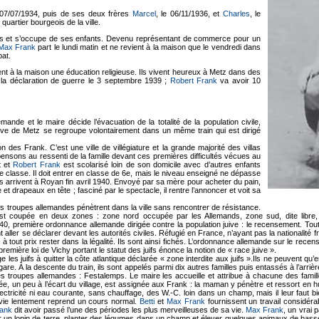
 07/07/1934, puis de ses deux frères
Marcel
, le 06/11/1936, et
Charles
, le
uartier bourgeois de la ville.
le pas et s’occupe de ses enfants. Devenu représentant de commerce pour un
Max Frank
part le lundi matin et ne revient à la maison que le vendredi dans
bat.
ent à la maison une éducation religieuse. Ils vivent heureux à Metz dans des
’à la déclaration de guerre le 3 septembre 1939 ;
Robert Frank
va avoir 10
emande et le maire décide l’évacuation de la totalité de la population civile,
juive de Metz se regroupe volontairement dans un même train qui est dirigé
des Frank. C’est une ville de villégiature et la grande majorité des villas
pensons au ressenti de la famille devant ces premières difficultés vécues au
t et
Robert Frank
est scolarisé loin de son domicile avec d’autres enfants
classe. Il doit entrer en classe de 6e, mais le niveau enseigné ne dépasse
ds arrivent à Royan fin avril 1940. Envoyé par sa mère pour acheter du pain,
 et drapeaux en tête ; fasciné par le spectacle, il rentre l’annoncer et voit sa
es troupes allemandes pénètrent dans la ville sans rencontrer de résistance.
 est coupée en deux zones : zone nord occupée par les Allemands, zone sud, dite libre,
40, première ordonnance allemande dirigée contre la population juive : le recensement. Tou
aller se déclarer devant les autorités civiles. Réfugié en France, n’ayant pas la nationalité 
lant à tout prix rester dans la légalité. Ils sont ainsi fichés. L’ordonnance allemande sur le r
première loi de Vichy portant le statut des juifs énonce la notion de « race juive ».
les juifs à quitter la côte atlantique déclarée « zone interdite aux juifs ».Ils ne peuvent qu’
are. À la descente du train, ils sont appelés parmi dix autres familles puis entassés à l’arr
 troupes allemandes : Festalemps. Le maire les accueille et attribue à chacune des fam
 un peu à l’écart du village, est assignée aux Frank : la maman y pénètre et ressort en hurl
lectricité ni eau courante, sans chauffage, des W.-C. loin dans un champ, mais il leur faut bie
a vie lentement reprend un cours normal.
Betti
et
Max Frank
fournissent un travail considérab
rank
dit avoir passé l’une des périodes les plus merveilleuses de sa vie.
Max Frank
, un vrai 
ver un lopin de terre, planter des légumes dans un champ et élever quelques animaux de bas