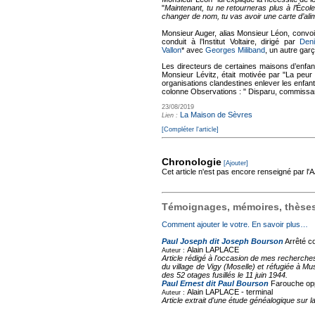
"
Maintenant, tu ne retourneras plus à l’
É
cole
changer de nom, tu vas avoir une carte d’ali
Monsieur Auger, alias Monsieur Léon, convoi
conduit à l’Institut Voltaire, dirigé par
Deni
Vallon
* avec
Georges Miliband
, un autre garç
Les directeurs de certaines maisons d’enfants
Monsieur Lévitz, était motivée par "La peur
organisations clandestines enlever les enfants
colonne Observations : " Disparu, commissari
23/08/2019
La Maison de Sèvres
Lien :
[Compléter l'article]
Chronologie
[Ajouter]
Cet article n'est pas encore renseigné par l
Témoignages, mémoires, thèses,
Comment ajouter le votre. En savoir plus…
Paul Joseph dit Joseph Bourson
Arrêté co
Alain LAPLACE
Auteur :
Article rédigé à l'occasion de mes recherche
du village de Vigy (Moselle) et réfugiée à Mu
des 52 otages fusillés le 11 juin 1944.
Paul Ernest dit Paul Bourson
Farouche opp
Alain LAPLACE -
terminal
Auteur :
Article extrait d'une étude généalogique sur