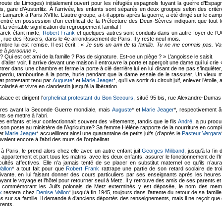
ute de Limoges) initialement ouvert pour les réfugiés espagnols fuyant la guerre d’Espagne
ris, gare d’Austerlitz. À l’arrivée, les enfants sont séparés en deux groupes selon des crit
ue Lamarck à Paris XVIIIe. L’autre groupe, a-t-il appris après la guerre, a été dirigé sur le camp
t entré en possession d’un certificat de la Préfecture des Deux-Sèvres indiquant que tout 
la véritable signification du regroupement familial !
marck étant mixte,
Robert Frank
et quelques autres sont conduits dans un autre foyer de l’
s, rue des Rosiers, dans le 4e arrondissement de Paris. Il y reste neuf mois.
mbre lui est remise. Il est écrit : «
Je suis un ami de ta famille. Tu ne me connais pas. Va –
le à personne
».
 ? Qui est cet ami de la famille ? Pas de signature. Est-ce un piège ? » L’angoisse le saisit.
d’aller voir. Il arrive devant une maison il entrouvre la porte et aperçoit une dame qui lui crie
entrer dans une chambre et ferme la porte à clé derrière lui en lui disant de ne pas s’inquiét
 perdu, tambourine à la porte, hurle pendant que la dame essaie de le rassurer. Un vieux 
at protestant tenu par
Auguste
* et
Marie Jeager
*, qu’il va sortir du circuit juif, enlever l’étoi
olarisé et vivre en clandestin jusqu’à la libération.
lsace et dirigent l'
orphelinat protestant du Bon Secours
, situé 95 bis, rue Alexandre-Dumas
naires avant la Seconde Guerre mondiale, mais
Auguste
* et
Marie Jeager
*, respectivement 
ts se mettre à l'abri.
 des enfants et leur confectionnait souvent des vêtements, tandis que le fils
André
, a pu procu
r son poste au ministère de l’Agriculture? Sa femme Hélène rapporte de la nourriture en comp
 et
Marie Jeager
* accueillirent ainsi une quarantaine de petits juifs (d’après le
Pasteur Vergara
uvaient encore à l'abri des murs de l'orphelinat.
ire à Paris, le prend alors chez elle avec un autre enfant juif,
Georges Miliband
, jusqu’à la fin
 appartement et part tous les matins, avec les deux enfants, assurer le fonctionnement de l’In
ficultés affectives. Elle n’a jamais tenté de se placer en substitut maternel ce qu’ils n’au
allon
* a tout fait pour que
Robert Frank
rattrape une partie de son retard scolaire de troi
uivante, en lui faisant donner des cours particuliers par ses enseignants après les heu
ayant le voyage et l’hôtel pour retourner seul à Metz. Il y retrouve des amis de ses parents et
e commémorant les Juifs polonais de Metz exterminés y est déposée, le nom des membre
k
restera chez
Denise Vallon
* jusqu’à fin 1945, toujours dans l’attente du retour de sa famille.
ns sur sa famille. Il demande à d’anciens déportés des renseignements, mais il ne reçoit q
rents.