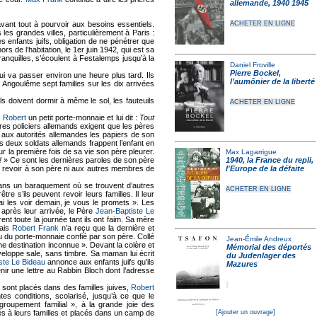
allemande, 1940 1945
vant tout à pourvoir aux besoins essentiels.
ACHETER EN LIGNE
 les grandes villes, particulièrement à Paris :
s enfants juifs, obligation de ne pénétrer que
rs de l’habitation, le 1er juin 1942, qui est sa
tranquilles, s’écoulent à Festalemps jusqu’à la
Daniel Froville
Pierre Bockel,
ui va passer environ une heure plus tard. Ils
l’aumônier de la liberté
à Angoulême sept familles sur les dix arrivées
ls doivent dormir à même le sol, les fauteuils
ACHETER EN LIGNE
à
Robert
un petit porte-monnaie et lui dit :
Tout
tres policiers allemands exigent que les pères
aux autorités allemandes les papiers de son
les deux soldats allemands frappent l’enfant en
ur la première fois de sa vie son père pleurer.
Max Lagarrigue
!
» Ce sont les dernières paroles de son père
1940, la France du repli,
u revoir à son père ni aux autres membres de
l'Europe de la défaite
ans un baraquement où se trouvent d’autres
ACHETER EN LIGNE
e s’ils peuvent revoir leurs familles. Il leur
i les voir demain, je vous le promets ». Les
 après leur arrivée, le Père
Jean-Baptiste Le
ent toute la journée tant ils ont faim. Sa mère
Mais
Robert Frank
n’a reçu que la dernière et
enu du porte-monnaie confié par son père. Collé
Jean-Émile Andreux
 une destination inconnue ». Devant la colère et
Mémorial des déportés
veloppe sale, sans timbre. Sa maman lui écrit
du Judenlager des
ste Le Bideau
annonce aux enfants juifs qu’ils
Mazures
enir une lettre au Rabbin Bloch dont l’adresse
s sont placés dans des familles juives,
Robert
ntes conditions, scolarisé, jusqu’à ce que le
egroupement familial », à la grande joie des
és à leurs familles et placés dans un camp de
[Ajouter un ouvrage]