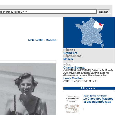
Texte pour ecartement lateral
Metz 57000
-
Moselle
Région :
Grand-Est
Département :
Moselle
Préfets :
Charles Bourrat
(10/03/1939 - 09/06/1944)
Préfet de la Moselle
puis chargé des expulsés répartis dans les
départements de zone libre à Montauban
Louis Tuaillon
(1945 - 1947)
Préfet de Moselle.
À lire, à voir…
Jean-Émile Andreux
Le Camp des Mazures
et ses déportés juifs