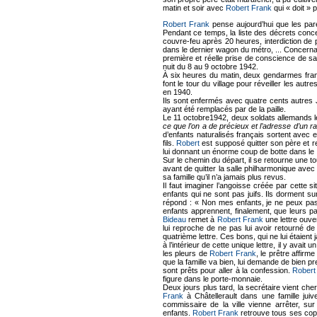
matin et soir avec
Robert Frank
qui « doit » 
Robert Frank
pense aujourd’hui que les pare
Pendant ce temps, la liste des décrets concern
couvre-feu après 20 heures, interdiction de p
dans le dernier wagon du métro, ... Concern
première et réelle prise de conscience de sa c
nuit du 8 au 9 octobre 1942.
À six heures du matin, deux gendarmes frança
font le tour du village pour réveiller les au
en 1940.
Ils sont enfermés avec quatre cents autres Ju
ayant été remplacés par de la paille.
Le 11 octobre1942, deux soldats allemands le
ce que l’on a de précieux et l’adresse d’un r
d’enfants naturalisés français sortent avec e
fils.
Robert
est supposé quitter son père et rej
lui donnant un énorme coup de botte dans le g
Sur le chemin du départ, il se retourne une to
avant de quitter la salle philharmonique avec
sa famille qu’il n’a jamais plus revus.
Il faut imaginer l’angoisse créée par cette s
enfants qui ne sont pas juifs. Ils dorment su
répond : « Non mes enfants, je ne peux pas 
enfants apprennent, finalement, que leurs pa
Bideau
remet à
Robert Frank
une lettre ouver
lui reproche de ne pas lui avoir retourné de 
quatrième lettre. Ces bons, qui ne lui étaient
à l’intérieur de cette unique lettre, il y avai
les pleurs de
Robert Frank
, le prêtre affirm
que la famille va bien, lui demande de bien pr
sont prêts pour aller à la confession.
Robert
figure dans le porte-monnaie.
Deux jours plus tard, la secrétaire vient che
Frank
à Châtellerault dans une famille juive
commissaire de la ville vienne arrêter, sur
enfants.
Robert Frank
retrouve tous ses copa