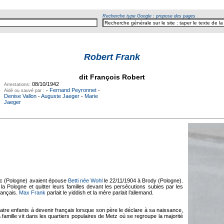
Recherche type Google : propose des pages
Robert Frank
dit François Robert
08/10/1942
Arrestations:
-
Fernand Peyronnet
-
Aidé ou sauvé par :
Denise Vallon
-
Auguste Jaeger
-
Marie
Jaeger
pec (Pologne) avaient épouse
Betti née Wohl
le 22/11/1904 à Brody (Pologne).
it la Pologne et quitter leurs familles devant les persécutions subies par les
rançais.
Max Frank
parlait le yiddish et la mère parlait l’allemand.
atre enfants à devenir français lorsque son père le déclare à sa naissance,
famille vit dans les quartiers populaires de Metz où se regroupe la majorité