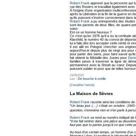
Robert Frank
apprend que la personne qui lui 
rue des Rosiers et travaillait également avec
À l’origine d’une organisation multiconfessio
après la Libération et la fin de la guerre en 
qu’ils puissent s’insérer correctement dans la v
Robert Frank
a pu entreprendre des études s
sont les parents de deux filles, de quatre pe
sœur.
Est-ce un homme heureux ?
Ce n’est qu’en 1978 qu’il a eu la certitude 
Klarsfeld, le numéro 40 du convoi de déportat
lui a fallu dès lors accepter cette vérité et vi
Il est allé en Pologne chercher ses origine
aujourd’hui et depuis plus de vingt ans pour
pour parler des siens, pour faire savoir qu’i
fait obtenir la Médaille des Justes pour
Denis
familles juives à traverser la ligne de démar
permanence avec la Shoah au cœur. Depuis q
puissent oublier et pour que de telles horreu
15/05/2025
De bouche à oreille
Lien :
[Compléter l'article]
La Maison de Sèvres
Robert Frank
raconte ainsi les conditions de 
"
Un beau jour (....) c’était en octobre -1943
question, n’emmène rien et n’en parle à pers
Robert Frank
se rend au numéro indiqué de l
"
Il me fait rentrer dans une pièce au deuxième 
faut pas que tu partes jusqu'à ce que cette per
Au bout d’un certain temps, un homme d’un ce
Monsieur Léon- lui explique la nécessité de le f