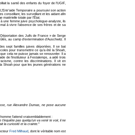
llait la santé des enfants du foyer de l’UGIF,
 L’Entr’aide Temporaire a poursuivi son action
les conseillant, les surveillant et les aidant afin
 matérielle totale par l’État.
 à une femme juive psychologue-analyste, ils
e mal à vivre l’absence de ses frères et de sa
la Déportation des Juifs de France » de Serge
rûlés, au camp d’extermination d’Auschwitz. Il
es sept familles juives déportées. Il se bat
écoles pour transmettre ce qu’a été la Shoah,
 que cela ne puisse jamais se renouveler. Il a
’aide de l’instituteur à Festalemps, a aidé trois
racisme, contre les discriminations. Il vit en
la Shoah pour que les jeunes générations ne
e adresse, rue Alexandre Dumas, ne pose aucune
 homme l’attend vraisemblablement :
t’inquiète pas quelqu’un va venir te voir, il ne
 la curiosité et la crainte.
"
octeur
Fred Milhaud
, dont le véritable nom est