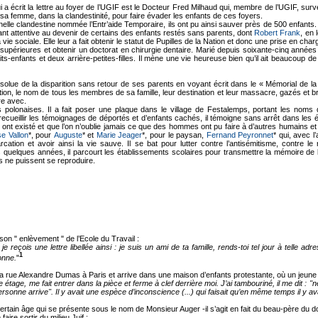
a écrit la lettre au foyer de l’UGIF est le Docteur Fred Milhaud qui, membre de l’UGIF, survei
 sa femme, dans la clandestinité, pour faire évader les enfants de ces foyers.
nnelle clandestine nommée l’Entr’aide Temporaire, ils ont pu ainsi sauver près de 500 enfants.
étant attentive au devenir de certains des enfants restés sans parents, dont
Robert Frank
, en 
ie sociale. Elle leur a fait obtenir le statut de Pupilles de la Nation et donc une prise en charge
upérieures et obtenir un doctorat en chirurgie dentaire. Marié depuis soixante-cinq années
tits-enfants et deux arrière-petites-filles. Il mène une vie heureuse bien qu’il ait beaucoup d
absolue de la disparition sans retour de ses parents en voyant écrit dans le « Mémorial de 
ion, le nom de tous les membres de sa famille, leur destination et leur massacre, gazés et b
vre avec.
s polonaises. Il a fait poser une plaque dans le village de Festalemps, portant les noms d
 recueillir les témoignages de déportés et d’enfants cachés, il témoigne sans arrêt dans les 
ls ont existé et que l’on n’oublie jamais ce que des hommes ont pu faire à d’autres humains et
e Vallon
*, pour
Auguste
* et
Marie Jeager
*, pour le paysan,
Fernand Peyronnet
* qui, avec l
cation et avoir ainsi la vie sauve. Il se bat pour lutter contre l’antisémitisme, contre le 
uelques années, il parcourt les établissements scolaires pour transmettre la mémoire de 
rs ne puissent se reproduire.
son " enlèvement " de l’Ecole du Travail :
- je reçois une lettre libellée ainsi : je suis un ami de ta famille, rends-toi tel jour à tell
1
onne.
"
a rue Alexandre Dumas à Paris et arrive dans une maison d’enfants protestante, où un jeune
étage, me fait entrer dans la pièce et ferme à clef derrière moi. J’ai tambouriné, il me dit : "ne 
sonne arrive". Il y avait une espèce d’inconscience (...) qui faisait qu’en même temps il y avait
rtain âge qui se présente sous le nom de Monsieur Auger -il s’agit en fait du beau-père du
d
aire sortir du milieu Juif :