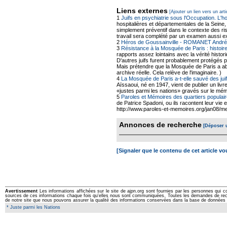
Liens externes
[Ajouter un lien vers un arti
1
Juifs en psychiatrie sous l'Occupation. L'h
hospitalières et départementales de la Seine,
simplement préventif dans le contexte des ris
travail sera complété par un examen aussi 
2
Héros de Goussainville - ROMANET André
3
Résistance à la Mosquée de Paris : histoire
rapports assez lointains avec la vérité histo
D'autres juifs furent probablement protégés
Mais prétendre que la Mosquée de Paris a abr
archive réelle. Cela relève de l'imaginaire. )
4
La Mosquée de Paris a-t-elle sauvé des ju
Aïssaoui, né en 1947, vient de publier un livr
«justes parmi les nations» gravés sur le mé
5
Paroles et Mémoires des quartiers populair
de Patrice Spadoni, ou ils racontent leur vie 
http://www.paroles-et-memoires.org/jan08/me
Annonces de recherche
[Déposer 
[Signaler que le contenu de cet article v
Avertissement
Les informations affichées sur le site de ajpn.org sont fournies par les personnes qui c
sources de ces informations chaque fois qu'elles nous sont communiquées. Toutes les demandes de rectifi
de notre site que nous pouvons assurer la qualité des informations conservées dans la base de données 
* Juste parmi les Nations