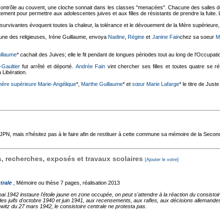
contrôle au couvent, une cloche sonnait dans les classes "menacées". Chacune des salles 
tement pour permettre aux adolescentes juives et aux filles de résistants de prendre la fuite. 
survivantes évoquent toutes la chaleur, la tolérance et le dévouement de la Mère supérieure,
une des religieuses, Irène Guillaume, envoya
Nadine
,
Régine
et
Janine Fain
chez sa soeur
M
illaume
* cachait des Juives; elle le fit pendant de longues périodes tout au long de l'Occupati
-Gaultier
fut arrêté et déporté.
Andrée Fain
vint chercher ses filles et toutes quatre se r
 Libération.
ère supérieure Marie-Angélique
*,
Marthe Guillaume
* et
sœur Marie Lafarge
* le titre de Just
'AJPN, mais n'hésitez pas à le faire afin de restituer à cette commune sa mémoire de la Seco
 recherches, exposés et travaux scolaires
[Ajouter le votre]
trale
, Mémoire ou thèse
7 pages, réalisation 2013
1942 instaure l'étoile jaune en zone occupée, on peut s'attendre à la réaction du consistoire
es juifs d'octobre 1940 et juin 1941, aux recensements, aux rafles, aux décisions allemandes 
itz du 27 mars 1942, le consistoire centrale ne protesta pas.