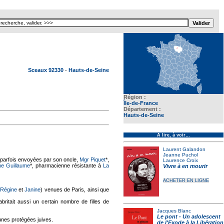
Texte pour ecartement lateral
Sceaux 92330
-
Hauts-de-Seine
Région :
Île-de-France
Département :
Hauts-de-Seine
À lire, à voir…
Laurent Galandon
Jeanne Puchol
, parfois envoyées par son oncle,
Mgr Piquet
*,
Laurence Croix
he Guillaume
*, pharmacienne résistante à
La
Vivre à en mourir
ACHETER EN LIGNE
Régine
et
Janine
) venues de Paris, ainsi que
ritait aussi un certain nombre de filles de
Jacques Blanc
Le pont - Un adolescent
eunes protégées juives.
de l'Exode à la Libération