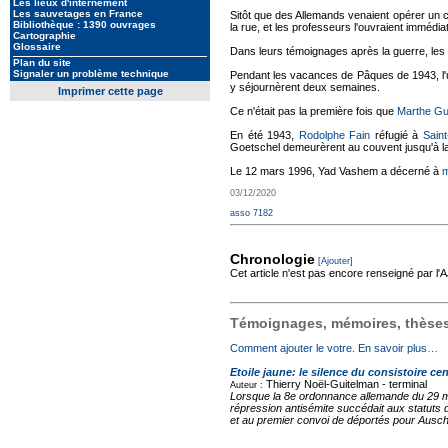
Les lieux d'internement
Les sauvetages en France
Sitôt que des Allemands venaient opérer un 
Bibliothèque : 1390 ouvrages
la rue, et les professeurs l'ouvraient immédia
Cartographie
Glossaire
Dans leurs témoignages après la guerre, les 
Plan du site
Signaler un problème technique
Pendant les vacances de Pâques de 1943, l'
y séjournèrent deux semaines.
Imprimer cette page
Ce n'était pas la première fois que
Marthe Gu
En été 1943,
Rodolphe Fain
réfugié à
Saint
Goetschel demeurèrent au couvent jusqu'à la
Le 12 mars 1996, Yad Vashem a décerné à
m
03/12/2020
asso 7182
Chronologie
[Ajouter]
Cet article n'est pas encore renseigné par l
Témoignages, mémoires, thèses,
Comment ajouter le votre. En savoir plus…
Etoile jaune: le silence du consistoire cen
Thierry Noël-Guitelman -
terminal
Auteur :
Lorsque la 8e ordonnance allemande du 29 mai 
répression antisémite succédait aux statuts d
et au premier convoi de déportés pour Auschw