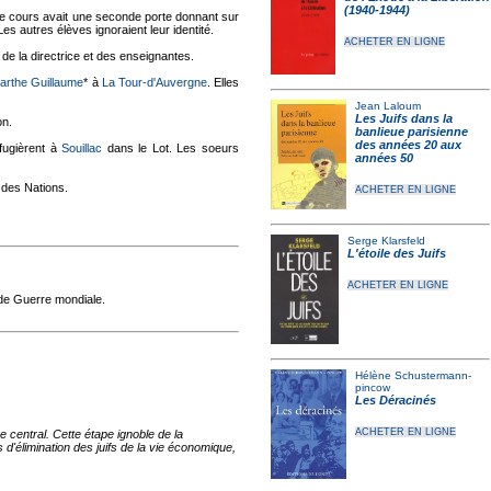
(1940-1944)
de cours avait une seconde porte donnant sur
Les autres élèves ignoraient leur identité.
ACHETER EN LIGNE
 de la directrice et des enseignantes.
arthe Guillaume
* à
La Tour-d'Auvergne
. Elles
Jean Laloum
Les Juifs dans la
on.
banlieue parisienne
des années 20 aux
éfugièrent à
Souillac
dans le Lot. Les soeurs
années 50
e des Nations.
ACHETER EN LIGNE
Serge Klarsfeld
L'étoile des Juifs
ACHETER EN LIGNE
nde Guerre mondiale.
Hélène Schustermann-
pincow
Les Déracinés
ACHETER EN LIGNE
 central. Cette étape ignoble de la
d'élimination des juifs de la vie économique,