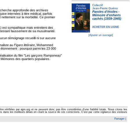
Collectif
Jean-Pierre Guéno
echerche approfondie des archives
Paroles d'étoiles -
ive internées à titre médical, parfois
Mémoire d'enfants
t nettement sur la morbidité. Ce premier
cachés (1939-1945)
ACHETER EN LIGNE
) est sympathique mais entretient des
s attestant faussement de sa musulmanité.
[Ajouter un ouvrage]
aucun témoignage recueilli ni sur aucune
naliste au
Figaro littéraire
, Mohammed
un étonnement : pourquoi parmi les 23 000
éalisation du film "Les garçons Ramponeau"
 et Mémoires des quartiers populaires.
e vérifiées par ajpn.org et ne peuvent donc pas être considérées d'une fiabilité totale. Nous citons les
ans les meilleurs délais en citant la source de ces corrections. C'est par cette vigilance des visiteurs
Partager
|