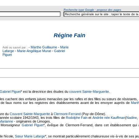
Recherche type Google : propose des pages
Régine Fain
-
Marthe Guillaume
-
Marie
Aidé ou sauvé par :
Lafarge
-
Marie-Angélique Murat
-
Gabriel
Piguet
Gabriel Piguet
* est la directrice des études du
couvent Sainte-Marguerite
.
elles cachent des enfants juives menacées par les rafles et des filles ou sœurs de résistants
s de faux noms sur les registres des établissements avant de les envoyer auprès de
Mart
eure du
Couvent Sainte-Marguerite
à
Clermont-Ferrand
(Puy-de-Dôme).
année scolaire 1942/1943, les trois filles de
Rodolphe Fain
et
Andrée née Kauffman
(
Nadine
,
Marianne
- originaires de Limoges.
r Monseigneur
Gabriel Piguet
*, évêque de Clermont-Ferrand, dans cet établissement qui ab
de l'école,
Sœur Marie Lafarge
*, se montrait particulièrement chaleureuse vis-à-vis de ses j