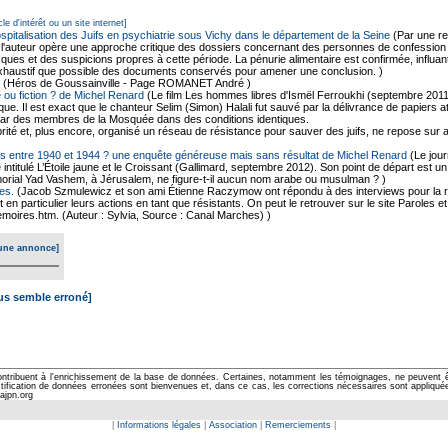
cle d'intérêt ou un site internet]
ospitalisation des Juifs en psychiatrie sous Vichy dans le département de la Seine
(Par une r
 l'auteur opère une approche critique des dossiers concernant des personnes de confession ju
ques et des suspicions propres à cette période. La pénurie alimentaire est confirmée, influan
exhaustif que possible des documents conservés pour amener une conclusion. )
(Héros de Goussainville - Page ROMANET André )
 ou fiction ? de Michel Renard
(Le film Les hommes libres d'Ismël Ferroukhi (septembre 2011
rique. Il est exact que le chanteur Selim (Simon) Halali fut sauvé par la délivrance de papier
 par des membres de la Mosquée dans des conditions identiques.
ité et, plus encore, organisé un réseau de résistance pour sauver des juifs, ne repose sur 
ifs entre 1940 et 1944 ? une enquête généreuse mais sans résultat de Michel Renard
(Le jour
e intitulé L’Étoile jaune et le Croissant (Gallimard, septembre 2012). Son point de départ est 
morial Yad Vashem, à Jérusalem, ne figure-t-il aucun nom arabe ou musulman ? )
es.
(Jacob Szmulewicz et son ami Étienne Raczymow ont répondu à des interviews pour la r
et en particulier leurs actions en tant que résistants. On peut le retrouver sur le site Paroles
moires.htm. (Auteur : Sylvia, Source : Canal Marches) )
une annonce]
ous semble erroné]
ontribuent à l'enrichissement de la base de données. Certaines, notamment les témoignages, ne peuvent êtr
cation de données erronées sont bienvenues et, dans ce cas, les corrections nécessaires sont appliquées d
ajpn.org
|
Informations légales
|
Association
|
Remerciements
|