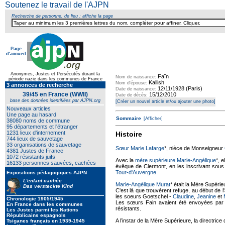
Soutenez le travail de l'AJPN
Recherche de personne, de lieu : affiche la page
Page
d'accueil
Texte pour ecartement lateral
Anonymes, Justes et Persécutés durant la
Faïn
Nom de naissance:
période nazie dans les communes de France
Kallish
Nom d'épouse:
3 annonces de recherche
12/11/1928 (Paris)
Date de naissance:
39/45 en France (WWII)
15/12/2010
Date de décès:
base des données identifiées par AJPN.org
[Créer un nouvel article et/ou ajouter une photo]
Nouveaux articles
Une page au hasard
Sommaire
[Afficher]
38080 noms de commune
95 départements et l'étranger
1231 lieux d'internement
Histoire
744 lieux de sauvetage
33 organisations de sauvetage
Sœur Marie Lafarge
*, nièce de Monseigneur
4381 Justes de France
1072 résistants juifs
Avec la
mère supérieure Marie-Angélique
*, 
16133 personnes sauvées, cachées
évêque de Clermont, en les inscrivant sou
Tour-d'Auvergne
.
Expositions pédagogiques AJPN
L'enfant cachée
Marie-Angélique Murat
* était la Mère Supéri
Das versteckte Kind
C'est là que trouvèrent refuge, au début de l'
les soeurs Goetschel -
Claudine
,
Jeanine
et
Chronologie 1905/1945
Les sœurs Fain avaient été envoyées pa
En France dans les communes
résistants.
Les Justes parmi les Nations
Républicains espagnols
A l’instar de la Mère Supérieure, la directrice 
Tsiganes français en 1939-1945