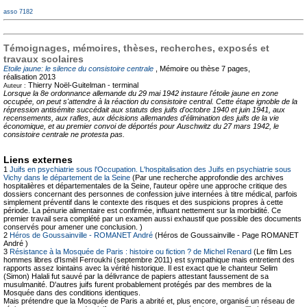
asso 7182
Témoignages, mémoires, thèses, recherches, exposés et
travaux scolaires
Etoile jaune: le silence du consistoire centrale
, Mémoire ou thèse
7 pages,
réalisation 2013
Thierry Noël-Guitelman -
terminal
Auteur :
Lorsque la 8e ordonnance allemande du 29 mai 1942 instaure l'étoile jaune en zone
occupée, on peut s'attendre à la réaction du consistoire central. Cette étape ignoble de la
répression antisémite succédait aux statuts des juifs d'octobre 1940 et juin 1941, aux
recensements, aux rafles, aux décisions allemandes d'élimination des juifs de la vie
économique, et au premier convoi de déportés pour Auschwitz du 27 mars 1942, le
consistoire centrale ne protesta pas.
Liens externes
1
Juifs en psychiatrie sous l'Occupation. L'hospitalisation des Juifs en psychiatrie sous
Vichy dans le département de la Seine
(Par une recherche approfondie des archives
hospitalières et départementales de la Seine, l'auteur opère une approche critique des
dossiers concernant des personnes de confession juive internées à titre médical, parfois
simplement préventif dans le contexte des risques et des suspicions propres à cette
période. La pénurie alimentaire est confirmée, influant nettement sur la morbidité. Ce
premier travail sera complété par un examen aussi exhaustif que possible des documents
conservés pour amener une conclusion. )
2
Héros de Goussainville - ROMANET André
(Héros de Goussainville - Page ROMANET
André )
3
Résistance à la Mosquée de Paris : histoire ou fiction ? de Michel Renard
(Le film Les
hommes libres d'Ismël Ferroukhi (septembre 2011) est sympathique mais entretient des
rapports assez lointains avec la vérité historique. Il est exact que le chanteur Selim
(Simon) Halali fut sauvé par la délivrance de papiers attestant faussement de sa
musulmanité. D'autres juifs furent probablement protégés par des membres de la
Mosquée dans des conditions identiques.
Mais prétendre que la Mosquée de Paris a abrité et, plus encore, organisé un réseau de