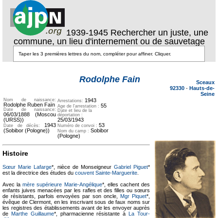
1939-1945 Rechercher un juste, une
commune, un lieu d'internement ou de sauvetage
Texte pour
Texte pour
ecartement lateral
ecartement
Rodolphe Fain
lateral
Sceaux
92330
-
Hauts-de-
Seine
Nom de naissance:
1943
Arrestations:
Rodolphe Ruben Faïn
55
Age de l'arrestation :
Date de naissance:
Date et lieu de la
06/03/1888 (Moscou
déportation :
(URSS))
25/03/1943
1943
53
Date de décès:
Numéro de convoi :
(Sobibor (Pologne))
Sobibor
Nom du camp :
(Pologne)
Histoire
Sœur Marie Lafarge
*, nièce de Monseigneur
Gabriel Piguet
*
est la directrice des études du
couvent Sainte-Marguerite
.
Avec la
mère supérieure Marie-Angélique
*, elles cachent des
enfants juives menacées par les rafles et des filles ou sœurs
de résistants, parfois envoyées par son oncle,
Mgr Piquet
*,
évêque de Clermont, en les inscrivant sous de faux noms sur
les registres des établissements avant de les envoyer auprès
de
Marthe Guillaume
*, pharmacienne résistante à
La Tour-