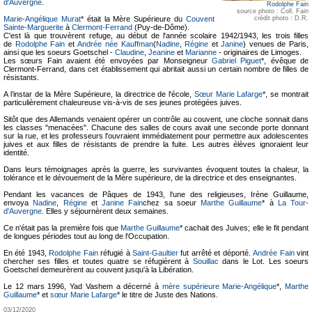
d'Auvergne
.
Rodolphe Fain
source photo : Coll. Fain
Marie-Angélique Murat
* était la Mère Supérieure du
Couvent
crédit photo : D.R.
Sainte-Marguerite
à
Clermont-Ferrand
(Puy-de-Dôme).
C'est là que trouvèrent refuge, au début de l'année scolaire 1942/1943, les trois filles
de
Rodolphe Fain
et
Andrée née Kauffman
(
Nadine
,
Régine
et
Janine
) venues de Paris,
ainsi que les soeurs Goetschel -
Claudine
,
Jeanine
et
Marianne
- originaires de Limoges.
Les sœurs Fain avaient été envoyées par Monseigneur
Gabriel Piguet
*, évêque de
Clermont-Ferrand, dans cet établissement qui abritait aussi un certain nombre de filles de
résistants.
A l’instar de la Mère Supérieure, la directrice de l'école,
Sœur Marie Lafarge
*, se montrait
particulièrement chaleureuse vis-à-vis de ses jeunes protégées juives.
Sitôt que des Allemands venaient opérer un contrôle au couvent, une cloche sonnait dans
les classes "menacées". Chacune des salles de cours avait une seconde porte donnant
sur la rue, et les professeurs l'ouvraient immédiatement pour permettre aux adolescentes
juives et aux filles de résistants de prendre la fuite. Les autres élèves ignoraient leur
identité.
Dans leurs témoignages après la guerre, les survivantes évoquent toutes la chaleur, la
tolérance et le dévouement de la Mère supérieure, de la directrice et des enseignantes.
Pendant les vacances de Pâques de 1943, l'une des religieuses, Irène Guillaume,
envoya
Nadine
,
Régine
et
Janine Fain
chez sa soeur
Marthe Guillaume
* à
La Tour-
d'Auvergne
. Elles y séjournèrent deux semaines.
Ce n'était pas la première fois que
Marthe Guillaume
* cachait des Juives; elle le fit pendant
de longues périodes tout au long de l'Occupation.
En été 1943,
Rodolphe Fain
réfugié à
Saint-Gaultier
fut arrêté et déporté.
Andrée Fain
vint
chercher ses filles et toutes quatre se réfugièrent à
Souillac
dans le Lot. Les soeurs
Goetschel demeurèrent au couvent jusqu'à la Libération.
Le 12 mars 1996, Yad Vashem a décerné à
mère supérieure Marie-Angélique
*,
Marthe
Guillaume
* et
sœur Marie Lafarge
* le titre de Juste des Nations.
03/12/2020